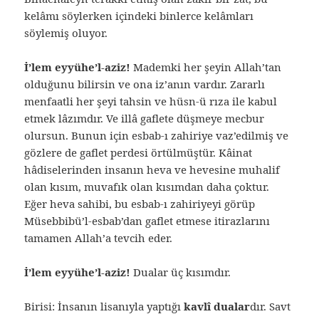
kelâmı söylerken içindeki binlerce kelâmları
söylemiş oluyor.
İ’lem eyyühe’l-aziz!
Mademki her şeyin Allah’tan
olduğunu bilirsin ve ona iz’anın vardır. Zararlı
menfaatli her şeyi tahsin ve hüsn-ü rıza ile kabul
etmek lâzımdır. Ve illâ gaflete düşmeye mecbur
olursun. Bunun için esbab-ı zahiriye vaz’edilmiş ve
gözlere de gaflet perdesi örtülmüştür. Kâinat
hâdiselerinden insanın heva ve hevesine muhalif
olan kısım, muvafık olan kısımdan daha çoktur.
Eğer heva sahibi, bu esbab-ı zahiriyeyi görüp
Müsebbibü’l-esbab’dan gaflet etmese itirazlarını
tamamen Allah’a tevcih eder.
İ’lem eyyühe’l-aziz!
Dualar üç kısımdır.
Birisi: İnsanın lisanıyla yaptığı
kavlî dualar
dır. Savt