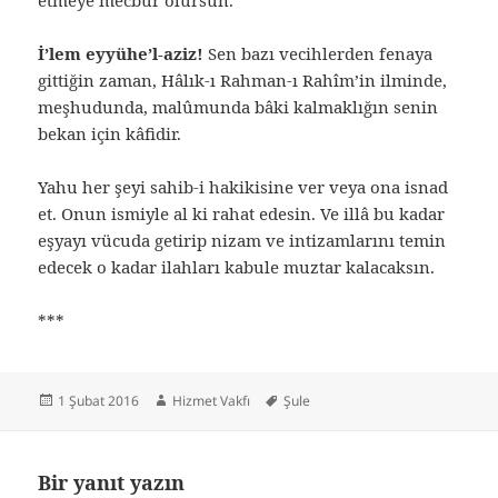
etmeye mecbur olursun.
İ’lem eyyühe’l-aziz!
Sen bazı vecihlerden fenaya
gittiğin zaman, Hâlık-ı Rahman-ı Rahîm’in ilminde,
meşhudunda, malûmunda bâki kalmaklığın senin
bekan için kâfidir.
Yahu her şeyi sahib-i hakikisine ver veya ona isnad
et. Onun ismiyle al ki rahat edesin. Ve illâ bu kadar
eşyayı vücuda getirip nizam ve intizamlarını temin
edecek o kadar ilahları kabule muztar kalacaksın.
***
Yayın
Yazar
Etiketler
1 Şubat 2016
Hizmet Vakfı
Şule
tarihi
Bir yanıt yazın