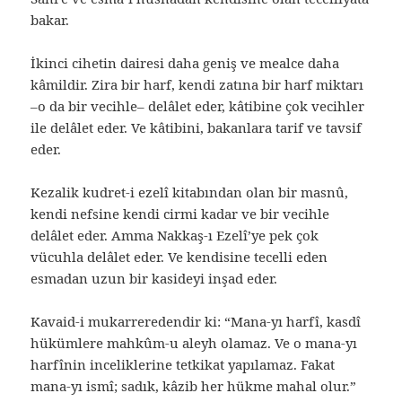
bakar.
İkinci cihetin dairesi daha geniş ve mealce daha
kâmildir. Zira bir harf, kendi zatına bir harf miktarı
–o da bir vecihle– delâlet eder, kâtibine çok vecihler
ile delâlet eder. Ve kâtibini, bakanlara tarif ve tavsif
eder.
Kezalik kudret-i ezelî kitabından olan bir masnû,
kendi nefsine kendi cirmi kadar ve bir vecihle
delâlet eder. Amma Nakkaş-ı Ezelî’ye pek çok
vücuhla delâlet eder. Ve kendisine tecelli eden
esmadan uzun bir kasideyi inşad eder.
Kavaid-i mukarreredendir ki: “Mana-yı harfî, kasdî
hükümlere mahkûm-u aleyh olamaz. Ve o mana-yı
harfînin inceliklerine tetkikat yapılamaz. Fakat
mana-yı ismî; sadık, kâzib her hükme mahal olur.”