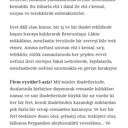
kemaldir. Bu itibarla ehl-i dalal ile ehl-i kemal,
nisyan ve tezekkürde müteakistirler.
Evet dâll olan kimse, bir iş ve bir ibadet teklifinde
başını havaya kaldırarak firavunlaşır. Lâkin
mükâfatın, menfaatin tevziinde bir zerreyi bile terk
etmez. Amma nefsini unutan ehl-i kemal; sa’y,
tefekkür, sülûk zamanlarında her şeyden evvel
nefsini ileri sürüyor fakat neticelerde, faydalarda,
menfaatlerde nefsini unutmakla en geriye bırakıyor.
İ’lem eyyühe’l-aziz!
Mü’minler ibadetlerinde,
dualarında birbirine dayanarak cemaatle kıldıkları
namaz ve sair ibadetlerinde büyük bir sır vardır ki
her bir fert, kendi ibadetinden kazandığı miktardan
pek fazla bir sevap cemaatten kazanıyor. Ve her bir
fert ötekilere duacı olur, şefaatçi olur, tezkiyeci olur,
bilhassa Peygamber aleyhissalâtü vesselâma… Ve