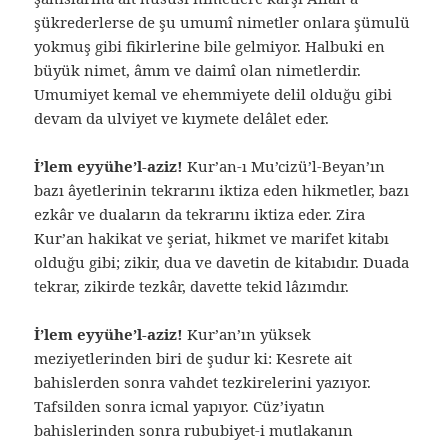
şükrederlerse de şu umumî nimetler onlara şümulü
yokmuş gibi fikirlerine bile gelmiyor. Halbuki en
büyük nimet, âmm ve daimî olan nimetlerdir.
Umumiyet kemal ve ehemmiyete delil olduğu gibi
devam da ulviyet ve kıymete delâlet eder.
İ’lem eyyühe’l-aziz!
Kur’an-ı Mu’cizü’l-Beyan’ın
bazı âyetlerinin tekrarını iktiza eden hikmetler, bazı
ezkâr ve duaların da tekrarını iktiza eder. Zira
Kur’an hakikat ve şeriat, hikmet ve marifet kitabı
olduğu gibi; zikir, dua ve davetin de kitabıdır. Duada
tekrar, zikirde tezkâr, davette tekid lâzımdır.
İ’lem eyyühe’l-aziz!
Kur’an’ın yüksek
meziyetlerinden biri de şudur ki: Kesrete ait
bahislerden sonra vahdet tezkirelerini yazıyor.
Tafsilden sonra icmal yapıyor. Cüz’iyatın
bahislerinden sonra rububiyet-i mutlakanın