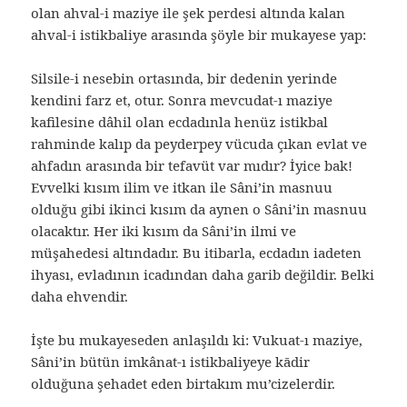
olan ahval-i maziye ile şek perdesi altında kalan
ahval-i istikbaliye arasında şöyle bir mukayese yap:
Silsile-i nesebin ortasında, bir dedenin yerinde
kendini farz et, otur. Sonra mevcudat-ı maziye
kafilesine dâhil olan ecdadınla henüz istikbal
rahminde kalıp da peyderpey vücuda çıkan evlat ve
ahfadın arasında bir tefavüt var mıdır? İyice bak!
Evvelki kısım ilim ve itkan ile Sâni’in masnuu
olduğu gibi ikinci kısım da aynen o Sâni’in masnuu
olacaktır. Her iki kısım da Sâni’in ilmi ve
müşahedesi altındadır. Bu itibarla, ecdadın iadeten
ihyası, evladının icadından daha garib değildir. Belki
daha ehvendir.
İşte bu mukayeseden anlaşıldı ki: Vukuat-ı maziye,
Sâni’in bütün imkânat-ı istikbaliyeye kādir
olduğuna şehadet eden birtakım mu’cizelerdir.