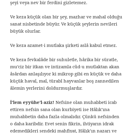
şeyi veya nev bir ferdini gizletemez.
Ve keza küçük olan bir şey, mazhar ve mahal olduğu
sanat nisbetinde büyür. Ve küçük şeylerin nevileri
büyük olurlar.
Ve keza azamet-i mutlaka şirketi aslâ kabul etmez.
Ve keza fevkalâde bir suhuletle, hârika bir süratle,
mu’ciz bir itkan ve intizamla cûd-u mutlaktan akan
âsârdan anlaşılıyor ki mikrop gibi en küçük ve daha
küçük havaî, maî, türabî hayvanlar boş zannedilen
âlemin yerlerini doldurmuşlardır.
İ’lem eyyühe’l-aziz!
Nefsine olan muhabbeti icab
ettiren nefsin sana olan kurbiyeti ise Hâlık’ına
muhabbetin daha fazla olmalıdır. Çünkü nefsinden
o daha karibdir. Evet senin fikrin, ihtiyarın idrak
edemedikleri sendeki mahfiyat, Hâlık’ın nazarı ve