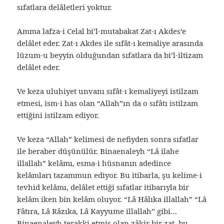
sıfatlara delâletleri yoktur.
Amma lafza-i Celal bi’l-mutabakat Zat-ı Akdes’e
delâlet eder. Zat-ı Akdes ile sıfât-ı kemaliye arasında
lüzum-u beyyin olduğundan sıfatlara da bi’l-iltizam
delâlet eder.
Ve keza uluhiyet unvanı sıfât-ı kemaliyeyi istilzam
etmesi, ism-i has olan “Allah”ın da o sıfâtı istilzam
ettiğini istilzam ediyor.
Ve keza “Allah” kelimesi de nefiyden sonra sıfatlar
ile beraber düşünülür. Binaenaleyh “Lâ ilahe
illallah” kelâmı, esma-i hüsnanın adedince
kelâmları tazammun ediyor. Bu itibarla, şu kelime-i
tevhid kelâmı, delâlet ettiği sıfatlar itibarıyla bir
kelâm iken bin kelâm oluyor. “Lâ Hâlıka illallah” “Lâ
Fâtıra, Lâ Râzıka, Lâ Kayyume illallah” gibi…
Binaenaleyh terakki etmiş olan zâkir bir zat, bu