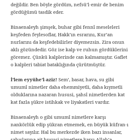
değildir. Ben böyle gördüm, nefsü’l-emir de benim
gördüğümü tasdik eder.
Binaenaleyh şimşek, buhar gibi fennî meseleleri
keşfeden feylesoflar, Hakk’ın esrarını, Kur’an
nurlarını da keşfedebilirler diyemezsin. Zira onun
aklı gözündedir. Göz ise kalp ve ruhun gördüklerini
göremez. Çünkü kalplerinde can kalmamıştır. Gaflet
o kalpleri tabiat bataklığında çürütmüştür.
İ’lem eyyühe’l-aziz!
Sem’, basar, hava, su gibi
umumî nimetler daha ehemmiyetli, daha kıymetli
olduklarına nazaran hususi, şahsî nimetlerden kat
kat fazla şükre istihkak ve liyakatleri vardır.
Binaenaleyh o gibi umumî nimetlere karşı
nankörlük edip şükran etmemek, en büyük küfran-ı
nimet sayılır. Hal bu merkezde iken bazı insanlar,
şahıslarına ait hususi nimetlere karşı Allah’a