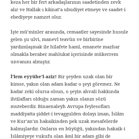
keza her bir fert arkadaşlarının saadetinden zevk
alır ve Hallak-ı kâinat’a ubudiyet etmeye ve saadet-i
ebediyeye namzet olur.
İşte mü’minler arasında, cemaatler sayesinde husule
gelen şu ulvi, manevî teavün ve birbirine
yardımlaşmak ile hilafete haml, emanete mazhar
olmakla beraber mahlukat içerisinde mükerrem
unvanını almıştır.
İ’lem eyyühe’l-aziz!
Bir şeyden uzak olan bir
kimse, yakın olan adam kadar o şeyi göremez. Ne
kadar zeki olursa olsun, o şeyin ahvali hakkında
ihtilafları olduğu zaman yakın olanın sözü
muteberdir. Binaenaleyh Avrupa feylesofları
maddiyatta şiddet-i tevaggulden dolayı iman, İslâm
ve Kur’an’ın hakaikinden pek uzak mesafelerde
kalmışlardır. Onların en büyüğü, yakından hakaik-i
İslâmiyeye vukufu olan âmî bir adam gibi de