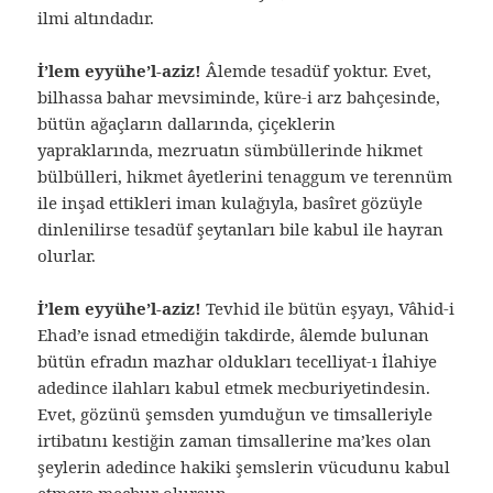
ilmi altındadır.
İ’lem eyyühe’l-aziz!
Âlemde tesadüf yoktur. Evet,
bilhassa bahar mevsiminde, küre-i arz bahçesinde,
bütün ağaçların dallarında, çiçeklerin
yapraklarında, mezruatın sümbüllerinde hikmet
bülbülleri, hikmet âyetlerini tenaggum ve terennüm
ile inşad ettikleri iman kulağıyla, basîret gözüyle
dinlenilirse tesadüf şeytanları bile kabul ile hayran
olurlar.
İ’lem eyyühe’l-aziz!
Tevhid ile bütün eşyayı, Vâhid-i
Ehad’e isnad etmediğin takdirde, âlemde bulunan
bütün efradın mazhar oldukları tecelliyat-ı İlahiye
adedince ilahları kabul etmek mecburiyetindesin.
Evet, gözünü şemsden yumduğun ve timsalleriyle
irtibatını kestiğin zaman timsallerine ma’kes olan
şeylerin adedince hakiki şemslerin vücudunu kabul