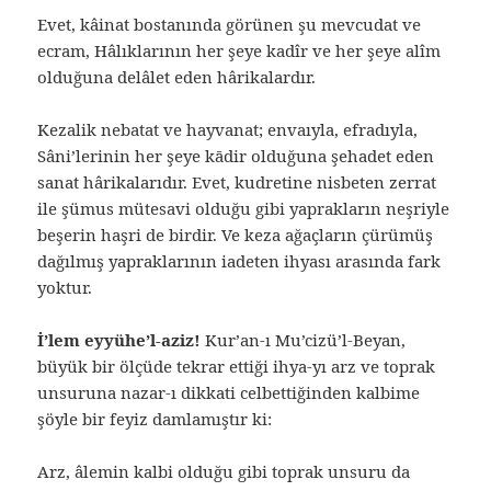
Evet, kâinat bostanında görünen şu mevcudat ve
ecram, Hâlıklarının her şeye kadîr ve her şeye alîm
olduğuna delâlet eden hârikalardır.
Kezalik nebatat ve hayvanat; envaıyla, efradıyla,
Sâni’lerinin her şeye kādir olduğuna şehadet eden
sanat hârikalarıdır. Evet, kudretine nisbeten zerrat
ile şümus mütesavi olduğu gibi yaprakların neşriyle
beşerin haşri de birdir. Ve keza ağaçların çürümüş
dağılmış yapraklarının iadeten ihyası arasında fark
yoktur.
İ’lem eyyühe’l-aziz!
Kur’an-ı Mu’cizü’l-Beyan,
büyük bir ölçüde tekrar ettiği ihya-yı arz ve toprak
unsuruna nazar-ı dikkati celbettiğinden kalbime
şöyle bir feyiz damlamıştır ki:
Arz, âlemin kalbi olduğu gibi toprak unsuru da