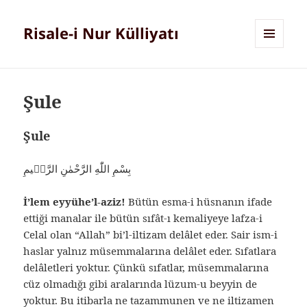
Risale-i Nur Külliyatı
MENÜ
VE
BILEŞENLER
Şule
Şule
بِسْمِ اللّٰهِ الرَّحْمٰنِ الرَّحٖيمِ
İ’lem eyyühe’l-aziz!
Bütün esma-i hüsnanın ifade
ettiği manalar ile bütün sıfât-ı kemaliyeye lafza-i
Celal olan “Allah” bi’l-iltizam delâlet eder. Sair ism-i
haslar yalnız müsemmalarına delâlet eder. Sıfatlara
delâletleri yoktur. Çünkü sıfatlar, müsemmalarına
cüz olmadığı gibi aralarında lüzum-u beyyin de
yoktur. Bu itibarla ne tazammunen ve ne iltizamen