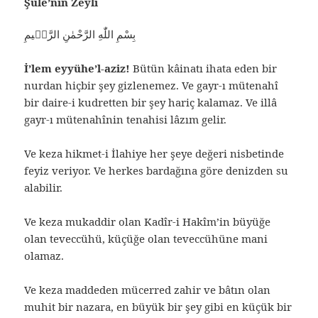
Şule’nin Zeyli
بِسْمِ اللّٰهِ الرَّحْمٰنِ الرَّحٖيمِ
İ’lem eyyühe’l-aziz!
Bütün kâinatı ihata eden bir
nurdan hiçbir şey gizlenemez. Ve gayr-ı mütenahî
bir daire-i kudretten bir şey hariç kalamaz. Ve illâ
gayr-ı mütenahînin tenahisi lâzım gelir.
Ve keza hikmet-i İlahiye her şeye değeri nisbetinde
feyiz veriyor. Ve herkes bardağına göre denizden su
alabilir.
Ve keza mukaddir olan Kadîr-i Hakîm’in büyüğe
olan teveccühü, küçüğe olan teveccühüne mani
olamaz.
Ve keza maddeden mücerred zahir ve bâtın olan
muhit bir nazara, en büyük bir şey gibi en küçük bir