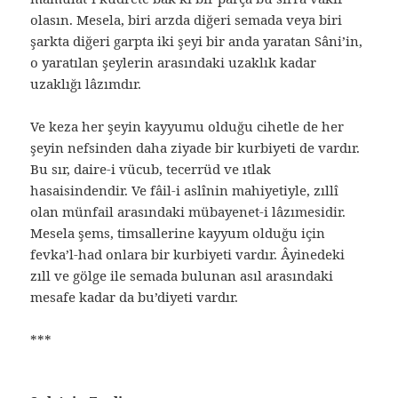
olasın. Mesela, biri arzda diğeri semada veya biri
şarkta diğeri garpta iki şeyi bir anda yaratan Sâni’in,
o yaratılan şeylerin arasındaki uzaklık kadar
uzaklığı lâzımdır.
Ve keza her şeyin kayyumu olduğu cihetle de her
şeyin nefsinden daha ziyade bir kurbiyeti de vardır.
Bu sır, daire-i vücub, tecerrüd ve ıtlak
hasaisindendir. Ve fâil-i aslînin mahiyetiyle, zıllî
olan münfail arasındaki mübayenet-i lâzımesidir.
Mesela şems, timsallerine kayyum olduğu için
fevka’l-had onlara bir kurbiyeti vardır. Âyinedeki
zıll ve gölge ile semada bulunan asıl arasındaki
mesafe kadar da bu’diyeti vardır.
***