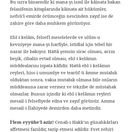
Bu sırra binaendir ki mana-yı ismî ile kâinata bakan
felasifenin kitaplarında kâinata ait hükümler,
nefsü’l-emirde örümceğin nescinden zayıf ise de
zahire göre daha muhkem görünüyor.
Ehl-i kelâm, felsefî meselelerde ve ulûm-u
kevniyeye mana-yı harfiyle, istidlal için tebeî bir
nazar ile bakıyor. Hattâ şemsin sirac olması, arzın
beşik, cibalin evtad olması, ehl-i kelâmın
müddealarını ispata kâfidir. Hattâ ehl-i kelâmın
reyleri, hiss-i umumîye ve tearüf-ü âmme mutabık
olduktan sonra, vakıa mutabık olmasa bile onların
müddeasına zarar vermez ve tekzibe de müstahak
olmazlar. Bunun içindir ki ehl-i kelâmın reyleri
mesail-i felsefiyede edna ve zayıf görünür. Amma
mesail-i İlahiyede demirden daha metindir.
İ’lem eyyühe’l-aziz!
Cenab-ı Hakk’ın günahkârları
affetmesi fazıldır, tazip etmesi adildir. Evet zehiri