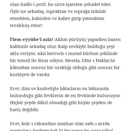
olan hadîs-i şerif, bu sırra işareten şehadet eder.
Öyle ise arkadaş, topraktan ve toprağa inkılab
etmekten, kabirden ve kabre girip yatmaktan
tevahhuş etme!
İ’lem eyyühe’l-aziz!
Aklım yürüyüş yaparken bazen
kalbimle arkadaş olur. Kalp zevkiyle bulduğu şeyi
akla veriyor. Akıl bervech-i mutad bürhan şeklinde
bir temsil ile ibraz ediyor. Mesela, Fâtır-ı Hakîm’in
kâinattan sonsuz bir uzaklığı olduğu gibi sonsuz bir
kurbiyeti de vardır.
Evet, ilim ve kudretiyle bâtınların en bâtınında
bulunduğu gibi fevklerin de en fevkinde bulunuyor.
Hiçbir şeyde dâhil olmadığı gibi hiçbir şeyden de
hariç değildir.
Evet, âsâr-ı rahmetine mazhar olan sath-ı arzda
mamulat-ı kudrete bak ki bir parça bu sırra vâkıf