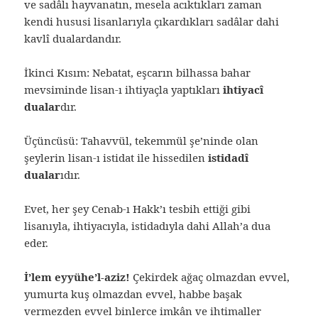
ve sadâlı hayvanatın, mesela acıktıkları zaman
kendi hususi lisanlarıyla çıkardıkları sadâlar dahi
kavlî dualardandır.
İkinci Kısım: Nebatat, eşcarın bilhassa bahar
mevsiminde lisan-ı ihtiyaçla yaptıkları
ihtiyacî
dualar
dır.
Üçüncüsü: Tahavvül, tekemmül şe’ninde olan
şeylerin lisan-ı istidat ile hissedilen
istidadî
dualar
ıdır.
Evet, her şey Cenab-ı Hakk’ı tesbih ettiği gibi
lisanıyla, ihtiyacıyla, istidadıyla dahi Allah’a dua
eder.
İ’lem eyyühe’l-aziz!
Çekirdek ağaç olmazdan evvel,
yumurta kuş olmazdan evvel, habbe başak
vermezden evvel binlerce imkân ve ihtimaller