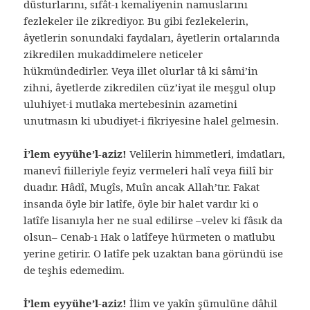
düsturlarını, sıfât-ı kemaliyenin namuslarını
fezlekeler ile zikrediyor. Bu gibi fezlekelerin,
âyetlerin sonundaki faydaları, âyetlerin ortalarında
zikredilen mukaddimelere neticeler
hükmündedirler. Veya illet olurlar tâ ki sâmi’in
zihni, âyetlerde zikredilen cüz’iyat ile meşgul olup
uluhiyet-i mutlaka mertebesinin azametini
unutmasın ki ubudiyet-i fikriyesine halel gelmesin.
İ’lem eyyühe’l-aziz!
Velilerin himmetleri, imdatları,
manevî fiilleriyle feyiz vermeleri halî veya fiilî bir
duadır. Hâdî, Mugîs, Muîn ancak Allah’tır. Fakat
insanda öyle bir latîfe, öyle bir halet vardır ki o
latîfe lisanıyla her ne sual edilirse –velev ki fâsık da
olsun– Cenab-ı Hak o latîfeye hürmeten o matlubu
yerine getirir. O latîfe pek uzaktan bana göründü ise
de teşhis edemedim.
İ’lem eyyühe’l-aziz!
İlim ve yakîn şümulüne dâhil