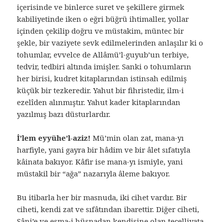
içerisinde ve binlerce suret ve şekillere girmek
kabiliyetinde iken o eğri büğrü ihtimaller, yollar
içinden çekilip doğru ve müstakim, müntec bir
şekle, bir vaziyete sevk edilmelerinden anlaşılır ki o
tohumlar, evvelce de Allâmü’l-guyub’un terbiye,
tedvir, tedbiri altında imişler. Sanki o tohumların
her birisi, kudret kitaplarından istinsah edilmiş
küçük bir tezkeredir. Yahut bir fihristedir, ilm-i
ezelîden alınmıştır. Yahut kader kitaplarından
yazılmış bazı düsturlardır.
İ’lem eyyühe’l-aziz!
Mü’min olan zat, mana-yı
harfiyle, yani gayra bir hâdim ve bir âlet sıfatıyla
kâinata bakıyor. Kâfir ise mana-yı ismiyle, yani
müstakil bir “ağa” nazarıyla âleme bakıyor.
Bu itibarla her bir masnuda, iki cihet vardır. Bir
ciheti, kendi zat ve sıfâtından ibarettir. Diğer ciheti,
Sâni’e ve esma-i hüsnadan kendisine olan tecelliyata