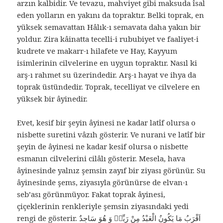
arzın kalbidir. Ve tevazu, mahviyet gibi maksuda îsal
eden yolların en yakını da topraktır. Belki toprak, en
yüksek semavattan Hâlık-ı semavata daha yakın bir
yoldur. Zira kâinatta tecelli-i rububiyet ve faaliyet-i
kudrete ve makarr-ı hilafete ve Hay, Kayyum
isimlerinin cilvelerine en uygun topraktır. Nasıl ki
arş-ı rahmet su üzerindedir. Arş-ı hayat ve ihya da
toprak üstündedir. Toprak, tecelliyat ve cilvelere en
yüksek bir âyinedir.
Evet, kesif bir şeyin âyinesi ne kadar latîf olursa o
nisbette suretini vâzıh gösterir. Ve nurani ve latîf bir
şeyin de âyinesi ne kadar kesif olursa o nisbette
esmanın cilvelerini cilâlı gösterir. Mesela, hava
âyinesinde yalnız şemsin zayıf bir ziyası görünür. Su
âyinesinde şems, ziyasıyla görünürse de elvan-ı
seb’ası görünmüyor. Fakat toprak âyinesi,
çiçeklerinin renkleriyle şemsin ziyasındaki yedi
rengi de gösterir. اَقْرَبُ مَا يَكُونُ الْعَبْدُ مِنْ رَبِّهٖ وَ هُوَ سَاجِدٌ