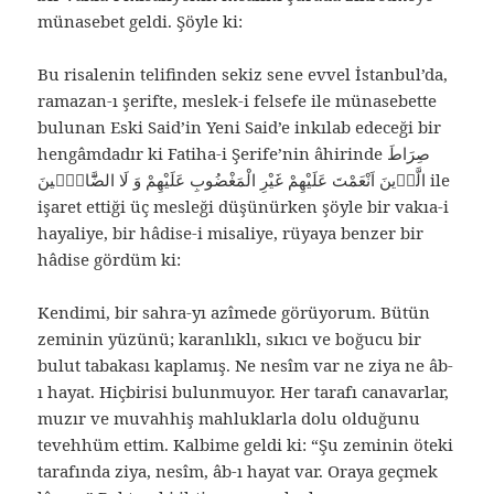
münasebet geldi. Şöyle ki:
Bu risalenin telifinden sekiz sene evvel İstanbul’da,
ramazan-ı şerifte, meslek-i felsefe ile münasebette
bulunan Eski Said’in Yeni Said’e inkılab edeceği bir
hengâmdadır ki Fatiha-i Şerife’nin âhirinde صِرَاطَ
الَّذٖينَ اَنْعَمْتَ عَلَيْهِمْ غَيْرِ الْمَغْضُوبِ عَلَيْهِمْ وَ لَا الضَّٓالّٖينَ ile
işaret ettiği üç mesleği düşünürken şöyle bir vakıa-i
hayaliye, bir hâdise-i misaliye, rüyaya benzer bir
hâdise gördüm ki:
Kendimi, bir sahra-yı azîmede görüyorum. Bütün
zeminin yüzünü; karanlıklı, sıkıcı ve boğucu bir
bulut tabakası kaplamış. Ne nesîm var ne ziya ne âb-
ı hayat. Hiçbirisi bulunmuyor. Her tarafı canavarlar,
muzır ve muvahhiş mahluklarla dolu olduğunu
tevehhüm ettim. Kalbime geldi ki: “Şu zeminin öteki
tarafında ziya, nesîm, âb-ı hayat var. Oraya geçmek