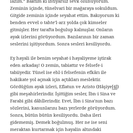
lâzım.” Baktım ki ihtiyarsız sevk olunuyorum.
Zeminin içinde, tünelvari bir mağaraya sokuldum.
Gitgide zeminin içinde seyahat ettim. Bakıyorum ki
benden evvel o tahte’l-arz yolda çok kimseler
gitmişler. Her tarafta boğulup kalmışlar. Onların
ayak izlerini görüyordum. Bazılarının bir zaman
seslerini işitiyordum. Sonra sesleri kesiliyordu.
Ey hayali ile benim seyahat-i hayaliyeme iştirak
eden arkadaş! O zemin, tabiattır ve felsefe-i
tabiiyedir. Tünel ise ehl-i felsefenin efkârı ile
hakikate yol açmak için açtıkları meslektir.
Gördüğüm ayak izleri, Eflatun ve Aristo (Hâşiye
[4]
)
gibi meşahirlerindir. İşittiğim sesler, İbn-i Sina ve
Farabi gibi dâhîlerindir. Evet, İbn-i Sina’nın bazı
sözlerini, kanunlarını bazı yerlerde görüyordum.
Sonra, bütün bütün kesiliyordu. Daha ileri
gidememiş. Demek boğulmuş. Her ne ise seni
meraktan kurtarmak için hayalin altındaki