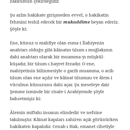
zakkumun çekirdeğidir.
Şu azîm hakikate girişmeden evvel, o hakikatin
fehmini teshil edecek bir
mukaddime
beyan ederiz.
Şöyle ki:
Ene, künuz-u mahfiye olan esma-i İlahiyenin
anahtarı olduğu gibi kâinatın tılsım-ı muğlakının
dahi anahtarı olarak bir muamma-yı müşkül-
küşadır, bir tılsım-ı hayret-fezadır. O ene,
mahiyetinin bilinmesiyle o garib muamma, o acib
tılsım olan ene açılır ve kâinat tılsımını ve âlem-i
vücubun künuzunu dahi açar. Şu meseleye dair
Şemme isminde bir risale-i Arabiyemde şöyle
bahsetmişiz ki:
Âlemin miftahı insanın elindedir ve nefsine
takılmıştır. Kâinat kapıları zahiren açık görünürken
hakikaten kapalıdır. Cenab-ı Hak, emanet cihetiyle