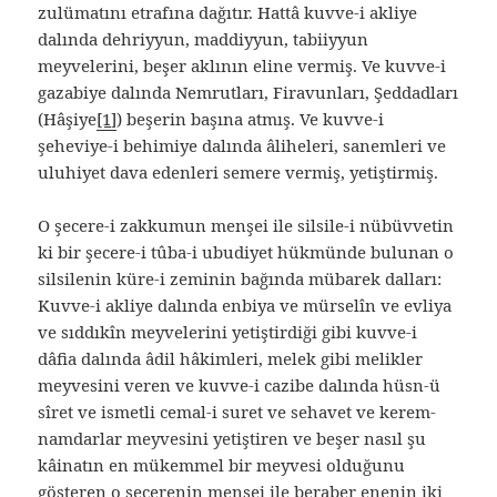
zulümatını etrafına dağıtır. Hattâ kuvve-i akliye
dalında dehriyyun, maddiyyun, tabiiyyun
meyvelerini, beşer aklının eline vermiş. Ve kuvve-i
gazabiye dalında Nemrutları, Firavunları, Şeddadları
(Hâşiye
[1]
) beşerin başına atmış. Ve kuvve-i
şeheviye-i behimiye dalında âliheleri, sanemleri ve
uluhiyet dava edenleri semere vermiş, yetiştirmiş.
O şecere-i zakkumun menşei ile silsile-i nübüvvetin
ki bir şecere-i tûba-i ubudiyet hükmünde bulunan o
silsilenin küre-i zeminin bağında mübarek dalları:
Kuvve-i akliye dalında enbiya ve mürselîn ve evliya
ve sıddıkîn meyvelerini yetiştirdiği gibi kuvve-i
dâfia dalında âdil hâkimleri, melek gibi melikler
meyvesini veren ve kuvve-i cazibe dalında hüsn-ü
sîret ve ismetli cemal-i suret ve sehavet ve kerem-
namdarlar meyvesini yetiştiren ve beşer nasıl şu
kâinatın en mükemmel bir meyvesi olduğunu
gösteren o şecerenin menşei ile beraber enenin iki