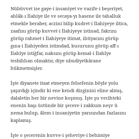
Nübüvvet ise gaye-i insaniyet ve vazife-i beşeriyet,
ahlâk-ı İlahiye ile ve secaya-yı hasene ile tahalluk
etmekle beraber, aczini bilip kudret-i İlahiyeye iltica,
zaafını görüp kuvvet-i İlahiyeye istinad, fakrını
görüp rahmet-i İlahiyeye itimat, ihtiyacını görüp
gına-i İlahiyeden istimdad, kusurunu görüp aff-ı
İlahîye istiğfar, naksını görüp kemal-i İlahîye
tesbihhan olmaktır, diye ubudiyetkârane
hükmetmişler.
İşte diyanete itaat etmeyen felsefenin böyle yolu
şaşırdığı içindir ki ene kendi dizginini eline almış,
dalaletin her bir nevine koşmuş. İşte şu vecihteki
enenin başı üstünde bir şecere-i zakkum neşv ü
nema bulup, âlem-i insaniyetin yarısından fazlasını
kaplamış.
İşte o şecerenin kuvve-i şeheviye-i behimiye