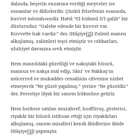
dalında, beşerin enzarına verdiği meyveler ise
esnamlar ve âlihelerdir. Çünkü felsefenin esasında,
kuvvet müstahsendir. Hattâ “El-hükmü li’l-galib” bir
düsturudur. “Galebe edende bir kuvvet var.
Kuvvette hak vardır.” der. (Hâşiye
[2]
) Zulmü manen
alkışlamış, zalimleri teşci etmiştir ve cebbarları,
uluhiyet davasına sevk etmiştir.
Hem masnûdaki güzelliği ve nakıştaki hüsnü,
masnua ve nakşa mal edip, Sâni’ ve Nakkaş’ın
mücerred ve mukaddes cemalinin cilvesine nisbet
etmeyerek “Ne güzel yapılmış.” yerine “Ne güzeldir.”
der. Perestişe lâyık bir sanem hükmüne getirir.
Hem herkese satılan muzahref, hodfüruş, gösterici,
riyakâr bir hüsnü istihsan ettiği için riyakârları
alkışlamış, sanem-misalleri kendi âbidlerine âbide
(Hâşiye
[3]
) yapmıştır.