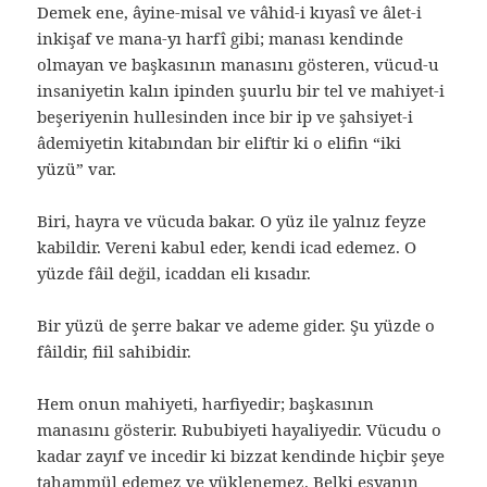
Demek ene, âyine-misal ve vâhid-i kıyasî ve âlet-i
inkişaf ve mana-yı harfî gibi; manası kendinde
olmayan ve başkasının manasını gösteren, vücud-u
insaniyetin kalın ipinden şuurlu bir tel ve mahiyet-i
beşeriyenin hullesinden ince bir ip ve şahsiyet-i
âdemiyetin kitabından bir eliftir ki o elifin “iki
yüzü” var.
Biri, hayra ve vücuda bakar. O yüz ile yalnız feyze
kabildir. Vereni kabul eder, kendi icad edemez. O
yüzde fâil değil, icaddan eli kısadır.
Bir yüzü de şerre bakar ve ademe gider. Şu yüzde o
fâildir, fiil sahibidir.
Hem onun mahiyeti, harfiyedir; başkasının
manasını gösterir. Rububiyeti hayaliyedir. Vücudu o
kadar zayıf ve incedir ki bizzat kendinde hiçbir şeye
tahammül edemez ve yüklenemez. Belki eşyanın