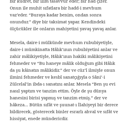
bir kudret, bir ilim tasavvur eder; bir had çizer.
Onun ile muhit sıfatlara bir hadd-i mevhum
vaz’eder. “Buraya kadar benim, ondan sonra
onundur.” diye bir taksimat yapar. Kendindeki
ölçücükler ile onların mahiyetini yavaş yavaş anlar.
Mesela, daire-i mülkünde mevhum rububiyetiyle,
daire-i mümkinatta Hâlık’ının rububiyetini anlar ve
zahir mâlikiyetiyle, Hâlık’ının hakiki mâlikiyetini
fehmeder ve “Bu haneye mâlik olduğum gibi Hâlık
da şu kâinatın mâlikidir.” der ve cüz’î ilmiyle onun
ilmini fehmeder ve kesbî sanatçığıyla o Sâni’-i
Zülcelal’in ibda-ı sanatını anlar. Mesela “Ben şu evi
nasıl yaptım ve tanzim ettim. Öyle de şu dünya
hanesini birisi yapmış ve tanzim etmiş.” der ve
hâkeza… Bütün sıfât ve şuunat-ı İlahiyeyi bir derece
bildirecek, gösterecek binler esrarlı ahval ve sıfât ve
hissiyat, enede mündericdir.