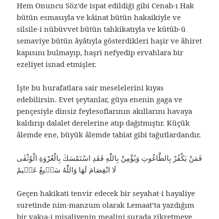
Hem Onuncu Söz’de ispat edildiği gibi Cenab-ı Hak
bütün esmasıyla ve kâinat bütün hakaikiyle ve
silsile-i nübüvvet bütün tahkikatıyla ve kütüb-ü
semaviye bütün âyâtıyla gösterdikleri haşir ve âhiret
kapısını bulmayıp, haşri nefyedip ervahlara bir
ezeliyet isnad etmişler.
İşte bu hurafatlara sair meselelerini kıyas
edebilirsin. Evet şeytanlar, güya enenin gaga ve
pençesiyle dinsiz feylesoflarının akıllarını havaya
kaldırıp dalalet derelerine atıp dağıtmıştır. Küçük
âlemde ene, büyük âlemde tabiat gibi tağutlardandır.
فَمَنْ يَكْفُرْ بِالطَّاغُوتِ وَيُؤْمِنْ بِاللّٰهِ فَقَدِ اسْتَمْسَكَ بِالْعُرْوَةِ الْوُثْقٰى
لَا انْفِصَامَ لَهَا وَاللّٰهُ سَمٖيعٌ عَلٖيمٌ
Geçen hakikati tenvir edecek bir seyahat-i hayaliye
suretinde nim-manzum olarak Lemaat’ta yazdığım
bir vakıa-i misaliyenin mealini şurada zikretmeye