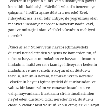
Felsefenin teşebbüh-ü bi’l-Vâcib insaniyetin gayet-i
kemalidir kaidesiyle “Vâcibü’l-vücud’a benzemeye
çalışınız.” hodfüruşane düsturu nerede? Evet,
nihayetsiz acz, zaaf, fakr, ihtiyaç ile yoğrulmuş olan
mahiyet-i insaniye nerede? Nihayetsiz kadîr, kavî,
gani ve müstağni olan Vâcibü’l-vücud’un mahiyeti
nerede?
İkinci Misal:
Nübüvvetin hayat-ı içtimaiyedeki
düsturî neticelerinden ve şems ve kamerden tut, tâ
nebatat hayvanatın imdadına ve hayvanat insanın
imdadına, hattâ zerrat-ı taamiye hüceyrat-ı bedenin
imdadına ve muavenetine koşturulan düstur-u
teavün, kanun-u kerem, namus-u ikram nerede?
Felsefenin hayat-ı içtimaiyedeki düsturlarından ve
yalnız bir kısım zalim ve canavar insanların ve
vahşi hayvanların fıtratlarını sû-i istimallerinden
neş’et eden düstur-u cidal nerede? Evet, düstur-u
cidali o kadar esaslı ve küllî kabul etmişler ki “Hayat