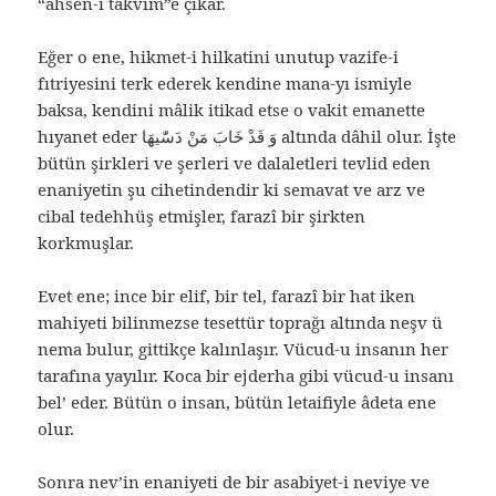
“ahsen-i takvim”e çıkar.
Eğer o ene, hikmet-i hilkatini unutup vazife-i
fıtriyesini terk ederek kendine mana-yı ismiyle
baksa, kendini mâlik itikad etse o vakit emanette
hıyanet eder وَ قَدْ خَابَ مَنْ دَسّٰيهَا altında dâhil olur. İşte
bütün şirkleri ve şerleri ve dalaletleri tevlid eden
enaniyetin şu cihetindendir ki semavat ve arz ve
cibal tedehhüş etmişler, farazî bir şirkten
korkmuşlar.
Evet ene; ince bir elif, bir tel, farazî bir hat iken
mahiyeti bilinmezse tesettür toprağı altında neşv ü
nema bulur, gittikçe kalınlaşır. Vücud-u insanın her
tarafına yayılır. Koca bir ejderha gibi vücud-u insanı
bel’ eder. Bütün o insan, bütün letaifiyle âdeta ene
olur.
Sonra nev’in enaniyeti de bir asabiyet-i neviye ve