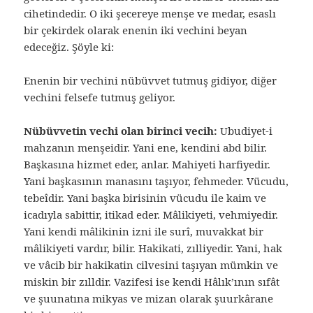
cihetindedir. O iki şecereye menşe ve medar, esaslı
bir çekirdek olarak enenin iki vechini beyan
edeceğiz. Şöyle ki:
Enenin bir vechini nübüvvet tutmuş gidiyor, diğer
vechini felsefe tutmuş geliyor.
Nübüvvetin vechi olan birinci vecih:
Ubudiyet-i
mahzanın menşeidir. Yani ene, kendini abd bilir.
Başkasına hizmet eder, anlar. Mahiyeti harfiyedir.
Yani başkasının manasını taşıyor, fehmeder. Vücudu,
tebeîdir. Yani başka birisinin vücudu ile kaim ve
icadıyla sabittir, itikad eder. Mâlikiyeti, vehmiyedir.
Yani kendi mâlikinin izni ile surî, muvakkat bir
mâlikiyeti vardır, bilir. Hakikati, zılliyedir. Yani, hak
ve vâcib bir hakikatin cilvesini taşıyan mümkin ve
miskin bir zılldir. Vazifesi ise kendi Hâlık’ının sıfât
ve şuunatına mikyas ve mizan olarak şuurkârane