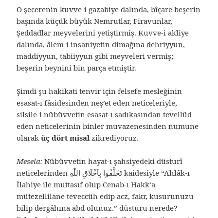
O şecerenin kuvve-i gazabiye dalında, bîçare beşerin
başında küçük büyük Nemrutlar, Firavunlar,
Şeddadlar meyvelerini yetiştirmiş. Kuvve-i akliye
dalında, âlem-i insaniyetin dimağına dehriyyun,
maddiyyun, tabiiyyun gibi meyveleri vermiş;
beşerin beynini bin parça etmiştir.
Şimdi şu hakikati tenvir için felsefe mesleğinin
esasat-ı fâsidesinden neş’et eden neticeleriyle,
silsile-i nübüvvetin esasat-ı sadıkasından tevellüd
eden neticelerinin binler muvazenesinden numune
olarak
üç dört misal
zikrediyoruz.
Mesela:
Nübüvvetin hayat-ı şahsiyedeki düsturî
neticelerinden تَخَلَّقُوا بِاَخْلَاقِ اللّٰهِ kaidesiyle “Ahlâk-ı
İlahiye ile muttasıf olup Cenab-ı Hakk’a
mütezellilane teveccüh edip acz, fakr, kusurunuzu
bilip dergâhına abd olunuz.” düsturu nerede?