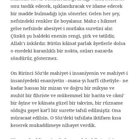
onu tasdik edecek, ışıklandıracak ve idame edecek
bir madde bulmadığı için sönerler. Gelen her şey,
nefsindeki renkler ile boyalanır. Mahz-ı hikmet
gelse nefsinde abesiyet-i mutlaka suretini alır.
Çünkü şu haldeki enenin rengi, şirk ve tatildir,
Allah’ı inkârdır. Bütün kâinat parlak âyetlerle dolsa
o enedeki karanlıklı bir nokta, onları nazarda
söndürür, göstermez.
On Birinci Söz’de mahiyet-i insaniyenin ve mahiyet-i
insaniyedeki enaniyetin –mana-yı harfî cihetiyle– ne
kadar hassas bir mizan ve doğru bir mikyas ve
muhit bir fihriste ve mükemmel bir harita ve câmi’
bir âyine ve kâinata güzel bir takvim, bir rûzname
olduğu gayet kat’î bir surette tafsil edilmiştir. Ona
müracaat edilsin. O Söz’deki tafsilata iktifaen kısa
keserek mukaddimeye nihayet verdik.