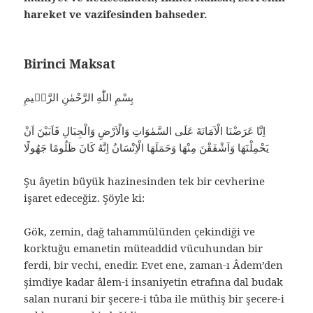
hareket ve vazifesinden bahseder.
Birinci Maksat
بِسْمِ اللّٰهِ الرَّحْمٰنِ الرَّحٖيمِ
اِنَّا عَرَضْنَا الْاَمَانَةَ عَلَى السَّمٰوَاتِ وَالْاَرْضِ وَالْجِبَالِ فَاَبَيْنَ اَنْ
يَحْمِلْنَهَا وَاَشْفَقْنَ مِنْهَا وَحَمَلَهَا الْاِنْسَانُ اِنَّهُ كَانَ ظَلُومًا جَهُولًا
Şu âyetin büyük hazinesinden tek bir cevherine
işaret edeceğiz. Şöyle ki:
Gök, zemin, dağ tahammülünden çekindiği ve
korktuğu emanetin müteaddid vücuhundan bir
ferdi, bir vechi, enedir. Evet ene, zaman-ı Âdem’den
şimdiye kadar âlem-i insaniyetin etrafına dal budak
salan nurani bir şecere-i tûba ile müthiş bir şecere-i