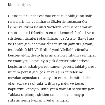
bina etmişler.
O esasat, ne kadar esassız ve çürük olduğunu sair
risalelerimde ve bilhassa Sözlerde hususan On
İkinci ve Yirmi Beşinci Sözlerde kat’î ispat etmişiz.
Hattâ silsile-i felsefenin en mükemmel fertleri ve o
silsilenin dâhîleri olan Eflatun ve Aristo, İbn-i Sina
ve Farabi gibi adamlar “İnsaniyetin gayetü’l-gayatı,
teşebbüh-ü bi’l-Vâcib’dir.” yani Vâcibü’l-vücud’a
benzemektir, deyip firavunane bir hüküm vermişler
ve enaniyeti kamçılayıp şirk derelerinde serbest
koşturarak esbab-perest, sanem-perest, tabiat-perest,
nücum-perest gibi çok enva-ı şirk taifelerine
meydan açmışlar. İnsaniyetin esasında münderic
olan acz ve zaaf, fakr u ihtiyaç, naks ve kusur
kapılarını kapayıp ubudiyetin yolunu seddetmişler.
Tabiata saplanıp, şirkten tamamen çıkamayıp
şükrün geniş kapısını bulamamışlar.