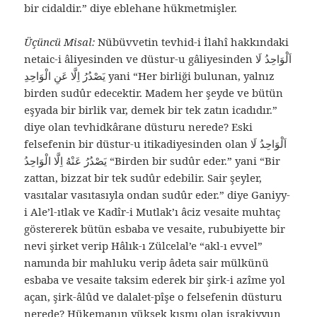
bir cidaldir.” diye eblehane hükmetmişler.
Üçüncü Misal:
Nübüvvetin tevhid-i İlahî hakkındaki
netaic-i âliyesinden ve düstur-u gâliyesinden اَلْوَاحِدُ لَا
يَصْدُرُ اِلَّا عَنِ الْوَاحِدِ yani “Her birliği bulunan, yalnız
birden sudûr edecektir. Madem her şeyde ve bütün
eşyada bir birlik var, demek bir tek zatın icadıdır.”
diye olan tevhidkârane düsturu nerede? Eski
felsefenin bir düstur-u itikadiyesinden olan اَلْوَاحِدُ لَا
يَصْدُرُ عَنْهُ اِلَّا الْوَاحِدُ “Birden bir sudûr eder.” yani “Bir
zattan, bizzat bir tek sudûr edebilir. Sair şeyler,
vasıtalar vasıtasıyla ondan sudûr eder.” diye Ganiyy-
i Ale’l-ıtlak ve Kadîr-i Mutlak’ı âciz vesaite muhtaç
göstererek bütün esbaba ve vesaite, rububiyette bir
nevi şirket verip Hâlık-ı Zülcelal’e “akl-ı evvel”
namında bir mahluku verip âdeta sair mülkünü
esbaba ve vesaite taksim ederek bir şirk-i azîme yol
açan, şirk-âlûd ve dalalet-pîşe o felsefenin düsturu
nerede? Hükemanın yüksek kısmı olan işrakiyyun