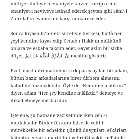
milliye cihetiyle o enaniyete kuvvet verip o ene,
enaniyet-i neviyeye istinad ederek şeytan gibi Sâni’-i
Zülcelal’in evamirine karşı mübareze eder.
Sonra kıyas-ı bi’n-nefs suretiyle herkesi, hattâ her
şeyi kendine kıyas edip Cenab-ı Hakk’ın mülkünü
onlara ve esbaba taksim eder. Gayet azîm bir şirke
düşer. اِنَّ الشِّرْكَ لَظُلْمٌ عَظٖيمٌ mealini gösterir.
Evet, nasıl mîrî malından kırk parayı çalan bir adam,
bütün hazır arkadaşlarına birer dirhem almasını
kabul ile hazmedebilir. Öyle de “Kendime mâlikim.”
diyen adam “Her şey kendine mâliktir.” demeye ve
itikad etmeye mecburdur.
İşte ene, şu hainane vaziyetinde iken cehl-i
mutlaktadır. Binler fünunu bilse de cehl-i
mürekkeble bir echeldir. Çünkü duyguları, efkârları
kâinatın envar-ı marifetini getirdiği vakit, nefsinde