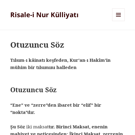
Risale-i Nur Külliyatı
MENÜ
VE
BILEŞENLER
Otuzuncu Söz
Tılsım-ı kâinatı keşfeden, Kur’an-ı Hakîm’in
mühim bir tılsımını halleden
Otuzuncu Söz
“Ene” ve “zerre”den ibaret bir “elif” bir
“nokta”dır.
Şu Söz
iki maksat
tır. Birinci Maksat, enenin
mahiyet ve neticesinden; İkinci Maksat, zerrenin