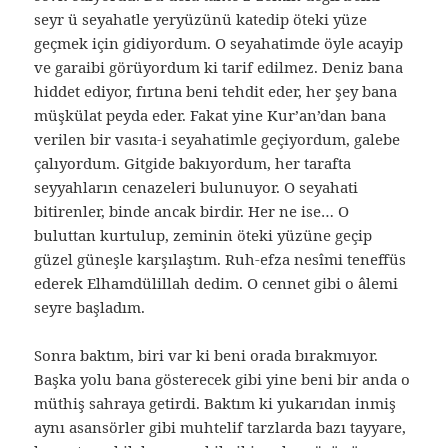
seyr ü seyahatle yeryüzünü katedip öteki yüze
geçmek için gidiyordum. O seyahatimde öyle acayip
ve garaibi görüyordum ki tarif edilmez. Deniz bana
hiddet ediyor, fırtına beni tehdit eder, her şey bana
müşkülat peyda eder. Fakat yine Kur’an’dan bana
verilen bir vasıta-i seyahatimle geçiyordum, galebe
çalıyordum. Gitgide bakıyordum, her tarafta
seyyahların cenazeleri bulunuyor. O seyahati
bitirenler, binde ancak birdir. Her ne ise… O
buluttan kurtulup, zeminin öteki yüzüne geçip
güzel güneşle karşılaştım. Ruh-efza nesîmi teneffüs
ederek Elhamdülillah dedim. O cennet gibi o âlemi
seyre başladım.
Sonra baktım, biri var ki beni orada bırakmıyor.
Başka yolu bana gösterecek gibi yine beni bir anda o
müthiş sahraya getirdi. Baktım ki yukarıdan inmiş
aynı asansörler gibi muhtelif tarzlarda bazı tayyare,