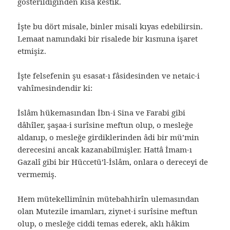
gösterildiğinden kısa kestik.
İşte bu dört misale, binler misali kıyas edebilirsin.
Lemaat namındaki bir risalede bir kısmına işaret
etmişiz.
İşte felsefenin şu esasat-ı fâsidesinden ve netaic-i
vahîmesindendir ki:
İslâm hükemasından İbn-i Sina ve Farabi gibi
dâhîler, şaşaa-i surîsine meftun olup, o mesleğe
aldanıp, o mesleğe girdiklerinden âdi bir mü’min
derecesini ancak kazanabilmişler. Hattâ İmam-ı
Gazalî gibi bir Hüccetü’l-İslâm, onlara o dereceyi de
vermemiş.
Hem mütekellimînin mütebahhirîn ulemasından
olan Mutezile imamları, ziynet-i surîsine meftun
olup, o mesleğe ciddi temas ederek, aklı hâkim