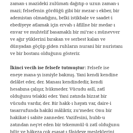
zaman-ı mazideki zulümatı dağıtıp o uzun zaman-ı
mazi; felsefenin gördüğü gibi bir mezar-ı ekber, bir
ademistan olmadığını, belki istikbale ve saadet-i
ebediyeye atlamak için ervah-ı âfilîne bir medar-ı
envar ve muhtelif basamaklı bir mi’rac-ı münevver
ve ağır yüklerini bırakan ve serbest kalan ve
dünyadan göçüp giden ruhların nurani bir nuristanı
ve bir bostanı olduğunu gösterir.
İkinci vecih ise felsefe tutmuştur:
Felsefe ise
eneye mana-yı ismiyle bakmış. Yani kendi kendine
delâlet eder, der. Manası kendindedir, kendi
hesabına çalışır, hükmeder. Vücudu aslî, zatî
olduğunu telakki eder. Yani zatında bizzat bir
vücudu vardır, der. Bir hakk-ı hayatı var, daire-i
tasarrufunda hakiki mâliktir, zu’meder. Onu bir
hakikat-i sabite zanneder. Vazifesini, hubb-u
zatından neş’et eden bir tekemmül-ü zatî olduğunu
bilir ve hâkeza çok esasat-ı fâsideye mesleklerini