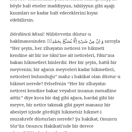
böyle halt etseler maddiyyun, tabiiyyun gibi aşağı
kısımları ne kadar halt edeceklerini kıyas
edebilirsin.
Dördüncü Misal:
Nübüvvetin düstur-u
hakîmanesinden وَ اِنْ مِنْ شَىْءٍ اِلَّا يُسَبِّحُ بِحَمْدِهٖ sırrıyla
“Her şeyin, her zîhayatın neticesi ve hikmeti
kendine ait bir ise Sâni’ine ait neticeleri, Fâtır’ına
bakan hikmetleri binlerdir. Her bir şeyin, hattâ bir
meyvenin; bir ağacın meyveleri kadar hikmetleri,
neticeleri bulunduğu” mahz-ı hakikat olan düstur-u
hikmet nerede? Felsefenin “Her bir zîhayatın
neticesi kendine bakar veyahut insanın menafiine
aittir.” diye koca bir dağ gibi ağaca, hardal gibi bir
meyve, bir netice takmak gibi gayet manasız bir
abesiyet içinde gördüğü hikmetsiz hikmet-i
muzahrefe düsturları nerede? Şu hakikat, Onuncu
Söz’ün Onuncu Hakikati’nde bir derece