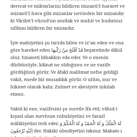
derecat ve miktarlarını bildiren mizanü’l-hararet ve
mizanü’l-hava gibi mizanlar nevinden bir mizandır
ki Vâcibü’l-vücud’un mutlak ve muhit ve hudutsuz
sıfâtını bildiren bir mizandır.
İşte mahiyetini şu tarzda bilen ve iz’an eden ve ona
göre hareket eden قَدْ اَفْلَحَ مَنْ زَكّٰيهَا beşaretinde dâhil
olur. Emaneti bihakkın eda eder. Ve o enenin
dürbünüyle, kâinat ne olduğunu ve ne vazife
gördüğünü görür. Ve âfakî malûmat nefse geldiği
vakit, enede bir musaddık görür. O ulûm, nur ve
hikmet olarak kalır. Zulmet ve abesiyete inkılab
etmez.
Vaktâ ki ene, vazifesini şu suretle îfa etti; vâhid-i
kıyasî olan mevhum rububiyetini ve farazî
mâlikiyetini terk eder. لَهُ الْمُلْكُ وَ لَهُ الْحَمْدُ وَ لَهُ الْحُكْمُ وَ
اِلَيْهِ تُرْجَعُونَ der. Hakiki ubudiyetini takınır. Makam-ı