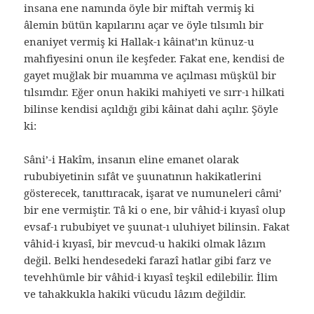
insana ene namında öyle bir miftah vermiş ki
âlemin bütün kapılarını açar ve öyle tılsımlı bir
enaniyet vermiş ki Hallak-ı kâinat’ın künuz-u
mahfiyesini onun ile keşfeder. Fakat ene, kendisi de
gayet muğlak bir muamma ve açılması müşkül bir
tılsımdır. Eğer onun hakiki mahiyeti ve sırr-ı hilkati
bilinse kendisi açıldığı gibi kâinat dahi açılır. Şöyle
ki:
Sâni’-i Hakîm, insanın eline emanet olarak
rububiyetinin sıfât ve şuunatının hakikatlerini
gösterecek, tanıttıracak, işarat ve numuneleri câmi’
bir ene vermiştir. Tâ ki o ene, bir vâhid-i kıyasî olup
evsaf-ı rububiyet ve şuunat-ı uluhiyet bilinsin. Fakat
vâhid-i kıyasî, bir mevcud-u hakiki olmak lâzım
değil. Belki hendesedeki farazî hatlar gibi farz ve
tevehhümle bir vâhid-i kıyasî teşkil edilebilir. İlim
ve tahakkukla hakiki vücudu lâzım değildir.