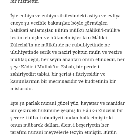
bir hizmettir.
İşte enbiya ve enbiya silsilesindeki asfiya ve evliya
eneye şu vecihle bakmışlar, böyle görmüşler,
hakikati anlamışlar. Bütün mülkü Mâlikü’l-mülk’e
teslim etmişler ve hükmetmişler ki o Mâlik-i
Zülcelal’in ne mülkünde ne rububiyetinde ne
uluhiyetinde şerik ve naziri yoktur, muîn ve vezire
muhtaç değil, her şeyin anahtarı onun elindedir, her
şeye Kādir-i Mutlak’tır. Esbab, bir perde-i
zahiriyedir; tabiat, bir şeriat-ı fıtriyesidir ve
kanunlarının bir mecmuasıdır ve kudretinin bir
mistarıdır.
İşte şu parlak nurani güzel yüz, hayattar ve manidar
bir çekirdek hükmüne geçmiş ki Hâlık-ı Zülcelal bir
şecere-i tûba-i ubudiyeti ondan halk etmiştir ki
onun mübarek dalları, âlem-i beşeriyetin her
tarafını nurani meyvelerle tezyin etmiştir. Bütün