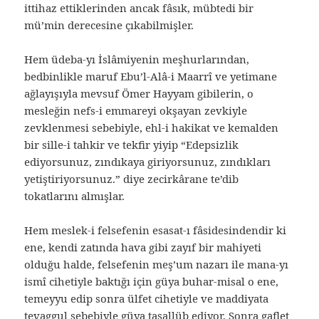
ittihaz ettiklerinden ancak fâsık, mübtedi bir
mü’min derecesine çıkabilmişler.
Hem üdeba-yı İslâmiyenin meşhurlarından,
bedbinlikle maruf Ebu’l-Alâ-i Maarrî ve yetimane
ağlayışıyla mevsuf Ömer Hayyam gibilerin, o
mesleğin nefs-i emmareyi okşayan zevkiyle
zevklenmesi sebebiyle, ehl-i hakikat ve kemalden
bir sille-i tahkir ve tekfir yiyip “Edepsizlik
ediyorsunuz, zındıkaya giriyorsunuz, zındıkları
yetiştiriyorsunuz.” diye zecirkârane te’dib
tokatlarını almışlar.
Hem meslek-i felsefenin esasat-ı fâsidesindendir ki
ene, kendi zatında hava gibi zayıf bir mahiyeti
olduğu halde, felsefenin meş’um nazarı ile mana-yı
ismî cihetiyle baktığı için güya buhar-misal o ene,
temeyyu edip sonra ülfet cihetiyle ve maddiyata
tevaggul sebebiyle güya tasallüb ediyor. Sonra gaflet