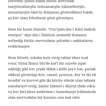
zerreden şemse kadar bütün mevcudat
taayyünatlarıyla, intizamatıyla, hikmetleriyle,
mizanlarıyla Sâni’in ihtiyarını gösterdikleri halde,
şu kör olası felsefenin gözü görmüyor.
Hem bir kısım felasife, “Cüz’iyata ilm-i İlahî taalluk
etmiyor.” diye ilm-i İlahînin azametli ihatasını
nefyedip bütün mevcudatın şehadat-ı sadıkalarını
reddetmişler.
Hem felsefe, esbaba tesir verip tabiat eline icad
verir. Yirmi İkinci Söz’de kat’î bir surette ispat
edildiği gibi her şeyde Hâlık-ı külli şey’e has, parlak
sikkeyi görmeyip âciz, camid, şuursuz, kör ve iki eli
tesadüf ve kuvvet gibi iki körün elinde olan tabiata
masdariyet verip, binler hikmet-i âliyeyi ifade eden
ve her biri birer mektubat-ı Samedaniye hükmünde
olan mevcudatın bir kısmını ona mal eder.