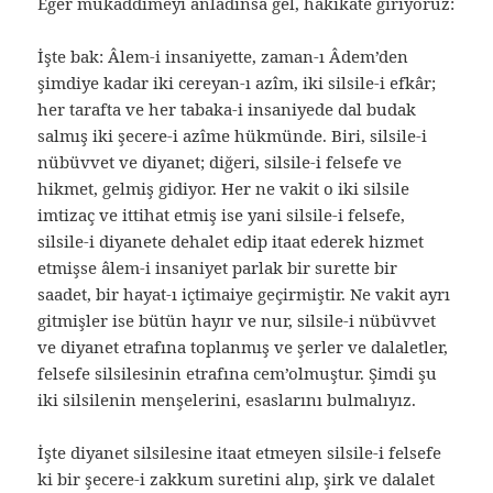
Eğer mukaddimeyi anladınsa gel, hakikate giriyoruz:
İşte bak: Âlem-i insaniyette, zaman-ı Âdem’den
şimdiye kadar iki cereyan-ı azîm, iki silsile-i efkâr;
her tarafta ve her tabaka-i insaniyede dal budak
salmış iki şecere-i azîme hükmünde. Biri, silsile-i
nübüvvet ve diyanet; diğeri, silsile-i felsefe ve
hikmet, gelmiş gidiyor. Her ne vakit o iki silsile
imtizaç ve ittihat etmiş ise yani silsile-i felsefe,
silsile-i diyanete dehalet edip itaat ederek hizmet
etmişse âlem-i insaniyet parlak bir surette bir
saadet, bir hayat-ı içtimaiye geçirmiştir. Ne vakit ayrı
gitmişler ise bütün hayır ve nur, silsile-i nübüvvet
ve diyanet etrafına toplanmış ve şerler ve dalaletler,
felsefe silsilesinin etrafına cem’olmuştur. Şimdi şu
iki silsilenin menşelerini, esaslarını bulmalıyız.
İşte diyanet silsilesine itaat etmeyen silsile-i felsefe
ki bir şecere-i zakkum suretini alıp, şirk ve dalalet