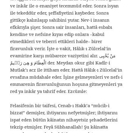
ve inkâr ile o enaniyet tecemmüd eder. Sonra isyan
ile tekeddür eder, şeffafiyetini kaybeder. Sonra
gittikçe kalınlaşıp sahibini yutar. Nev-i insanın
efkârıyla şişer. Sonra sair insanları, hattâ esbabı
kendine ve nefsine kıyas edip onlara –kabul
etmedikleri ve teberri ettikleri halde– birer
firavunluk verir. İşte o vakit, Hâlık-ı Zülcelal’in
evamirine karşı mübareze vaziyetini alır. مَنْ يُحْيِى
الْعِظَامَ وَ هِىَ رَمٖيمٌ der. Meydan okur gibi Kadîr-i
Mutlak’ı acz ile ittiham eder. Hattâ Hâlık-ı Zülcelal’in
evsafına müdahale eder. İşine gelmeyenleri ve nefs-i
emmarenin firavunluğunun hoşuna gitmeyenleri ya
red ya inkâr ya tahrif eder. Ezcümle:
Felasifenin bir taifesi, Cenab-ı Hakk’a “mûcib-i
bizzat” demişler, ihtiyarını nefyetmişler; ihtiyarını
ispat eden bütün kâinatın nihayetsiz şehadetlerini
tekzip etmişler. Feyâ Sübhanallah! Şu kâinatta