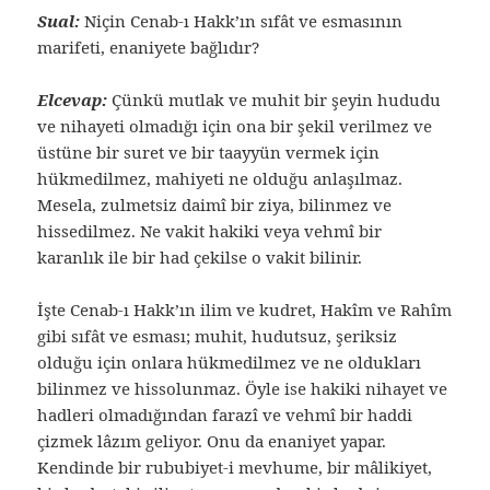
Sual:
Niçin Cenab-ı Hakk’ın sıfât ve esmasının
marifeti, enaniyete bağlıdır?
Elcevap:
Çünkü mutlak ve muhit bir şeyin hududu
ve nihayeti olmadığı için ona bir şekil verilmez ve
üstüne bir suret ve bir taayyün vermek için
hükmedilmez, mahiyeti ne olduğu anlaşılmaz.
Mesela, zulmetsiz daimî bir ziya, bilinmez ve
hissedilmez. Ne vakit hakiki veya vehmî bir
karanlık ile bir had çekilse o vakit bilinir.
İşte Cenab-ı Hakk’ın ilim ve kudret, Hakîm ve Rahîm
gibi sıfât ve esması; muhit, hudutsuz, şeriksiz
olduğu için onlara hükmedilmez ve ne oldukları
bilinmez ve hissolunmaz. Öyle ise hakiki nihayet ve
hadleri olmadığından farazî ve vehmî bir haddi
çizmek lâzım geliyor. Onu da enaniyet yapar.
Kendinde bir rububiyet-i mevhume, bir mâlikiyet,