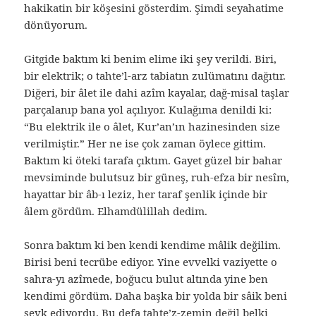
hakikatin bir köşesini gösterdim. Şimdi seyahatime
dönüyorum.
Gitgide baktım ki benim elime iki şey verildi. Biri,
bir elektrik; o tahte’l-arz tabiatın zulümatını dağıtır.
Diğeri, bir âlet ile dahi azîm kayalar, dağ-misal taşlar
parçalanıp bana yol açılıyor. Kulağıma denildi ki:
“Bu elektrik ile o âlet, Kur’an’ın hazinesinden size
verilmiştir.” Her ne ise çok zaman öylece gittim.
Baktım ki öteki tarafa çıktım. Gayet güzel bir bahar
mevsiminde bulutsuz bir güneş, ruh-efza bir nesîm,
hayattar bir âb-ı leziz, her taraf şenlik içinde bir
âlem gördüm. Elhamdülillah dedim.
Sonra baktım ki ben kendi kendime mâlik değilim.
Birisi beni tecrübe ediyor. Yine evvelki vaziyette o
sahra-yı azîmede, boğucu bulut altında yine ben
kendimi gördüm. Daha başka bir yolda bir sâik beni
sevk ediyordu. Bu defa tahte’z-zemin değil belki