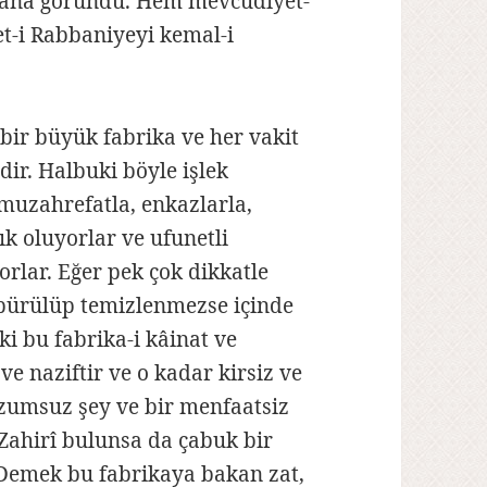
 bana göründü. Hem mevcudiyet-
et-i Rabbaniyeyi kemal-i
 bir büyük fabrika ve her vakit
dir. Halbuki böyle işlek
 muzahrefatla, enkazlarla,
ık oluyorlar ve ufunetli
rlar. Eğer pek çok dikkatle
üpürülüp temizlenmezse içinde
i bu fabrika-i kâinat ve
ve naziftir ve o kadar kirsiz ve
lüzumsuz şey ve bir menfaatsiz
Zahirî bulunsa da çabuk bir
r. Demek bu fabrikaya bakan zat,