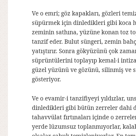
Ve o emri; göz kapakları, gözleri temi
süpürmek için dinledikleri gibi koca 
zeminin sathına, yüzüne konan toz top
tanzif eder. Bulut süngeri, zemin bahç
yatıştırır. Sonra gökyüzünü çok zama
süprüntülerini toplayıp kemal-i intiza
güzel yüzünü ve gözünü, silinmiş ve s
gösteriyor.
Ve o evamir-i tanzifiyeyi yıldızlar, u
dinledikleri gibi bütün zerreler dahi 
tahavvülat fırtınaları içinde o zerrele
yerde lüzumsuz toplanmıyorlar, kala
olsalar çabuk temizleniyorlar. En tem