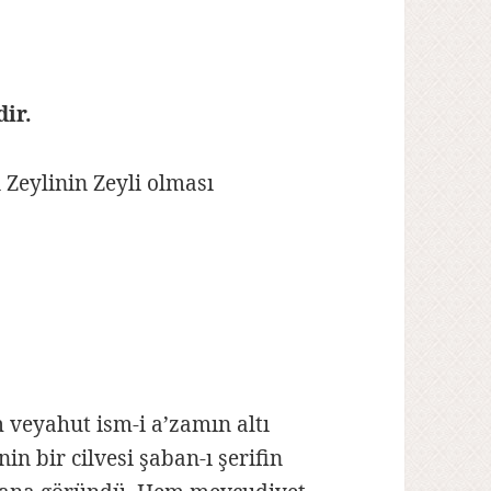
dir.
Zeylinin Zeyli olması
m veyahut ism-i a’zamın altı
in bir cilvesi şaban-ı şerifin