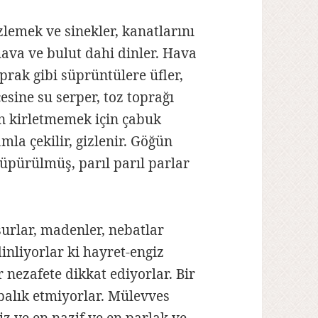
zlemek ve sinekler, kanatlarını
hava ve bulut dahi dinler. Hava
rak gibi süprüntülere üfler,
esine su serper, toz toprağı
n kirletmemek için çabuk
mla çekilir, gizlenir. Göğün
üpürülmüş, parıl parıl parlar
nsurlar, madenler, nebatlar
dinliyorlar ki hayret-engiz
r nezafete dikkat ediyorlar. Bir
balık etmiyorlar. Mülevves
iz ve en nazif ve en parlak ve