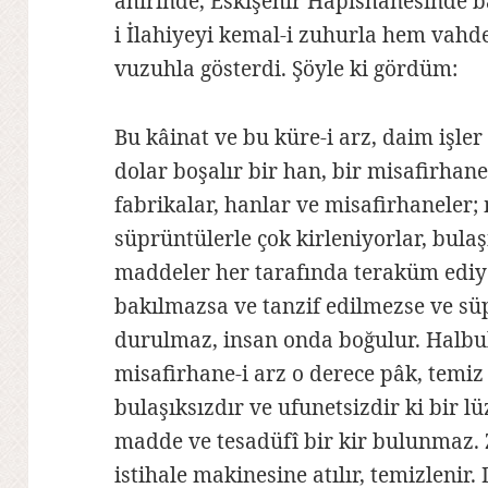
âhirinde, Eskişehir Hapishanesinde
i İlahiyeyi kemal-i zuhurla hem vahd
vuzuhla gösterdi. Şöyle ki gördüm:
Bu kâinat ve bu küre-i arz, daim işler
dolar boşalır bir han, bir misafirhane
fabrikalar, hanlar ve misafirhaneler;
süprüntülerle çok kirleniyorlar, bulaş
maddeler her tarafında teraküm ediyo
bakılmazsa ve tanzif edilmezse ve s
durulmaz, insan onda boğulur. Halbuk
misafirhane-i arz o derece pâk, temiz 
bulaşıksızdır ve ufunetsizdir ki bir 
madde ve tesadüfî bir kir bulunmaz. 
istihale makinesine atılır, temizleni