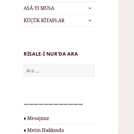
menüyü
alt
genişlet
ASÂ-YI MUSA
menüyü
alt
genişlet
KÜÇÜK KİTAPLAR
menüyü
genişlet
RISALE-I NUR’DA ARA
Arama:
————————————
♦ Mesajınız
♦ Metin Hakkında