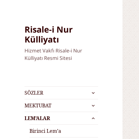
Risale-i Nur
Külliyatı
Hizmet Vakfı Risale-i Nur
Külliyatı Resmi Sitesi
alt
SÖZLER
menüyü
alt
genişlet
MEKTUBAT
menüyü
alt
genişlet
LEM’ALAR
menüyü
genişlet
Birinci Lem’a