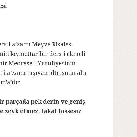
esi
ers-i a’zamı Meyve Risalesi
nin kıymettar bir ders-i ekmeli
hir Medrese-i Yusufiyesinin
-i a’zamı taşıyan altı ismin altı
m’a’dır.
r parçada pek derin ve geniş
e zevk etmez, fakat hissesiz