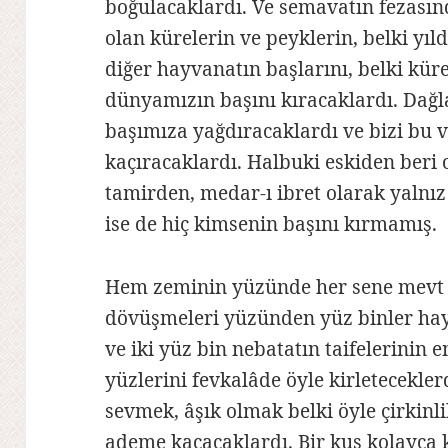
boğulacaklardı. Ve semavatın fezası
olan kürelerin ve peyklerin, belki yıl
diğer hayvanatın başlarını, belki küre-
dünyamızın başını kıracaklardı. Dağl
başımıza yağdıracaklardı ve bizi bu
kaçıracaklardı. Halbuki eskiden beri 
tamirden, medar-ı ibret olarak yalnı
ise de hiç kimsenin başını kırmamış.
Hem zeminin yüzünde her sene mevt v
dövüşmeleri yüzünden yüz binler hayv
ve iki yüz bin nebatatın taifelerinin 
yüzlerini fevkalâde öyle kirleteceklerd
sevmek, âşık olmak belki öyle çirkinl
ademe kaçacaklardı. Bir kuş kolayca k