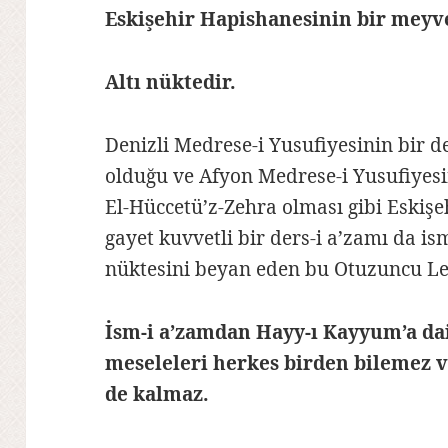
Eskişehir Hapishanesinin bir meyv
Altı nüktedir.
Denizli Medrese-i Yusufiyesinin bir d
olduğu ve Afyon Medrese-i Yusufiyesi
El-Hüccetü’z-Zehra olması gibi Eskişe
gayet kuvvetli bir ders-i a’zamı da ism
nüktesini beyan eden bu Otuzuncu Le
İsm-i a’zamdan Hayy-ı Kayyum’a dai
meseleleri herkes birden bilemez v
de kalmaz.