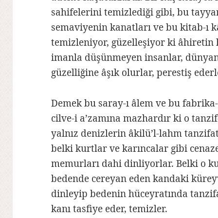
sahifelerini temizlediği gibi, bu tayya
semaviyenin kanatları ve bu kitab-ı kâ
temizleniyor, güzelleşiyor ki âhiretin
imanla düşünmeyen insanlar, dünyanı
güzelliğine âşık olurlar, perestiş ederl
Demek bu saray-ı âlem ve bu fabrika-
cilve-i a’zamına mazhardır ki o tanzif
yalnız denizlerin âkilü’l-lahm tanzifat
belki kurtlar ve karıncalar gibi cenaz
memurları dahi dinliyorlar. Belki o ku
bedende cereyan eden kandaki kürey
dinleyip bedenin hüceyratında tanzifa
kanı tasfiye eder, temizler.