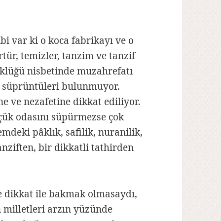
bi var ki o koca fabrikayı ve o
tür, temizler, tanzim ve tanzif
üklüğü nisbetinde muzahrefatı
, süprüntüleri bulunmuyor.
e ve nezafetine dikkat ediliyor.
üçük odasını süpürmezse çok
emdeki pâklık, safilik, nuranilik,
nziften, bir dikkatli tathirden
e dikkat ile bakmak olmasaydı,
 milletleri arzın yüzünde