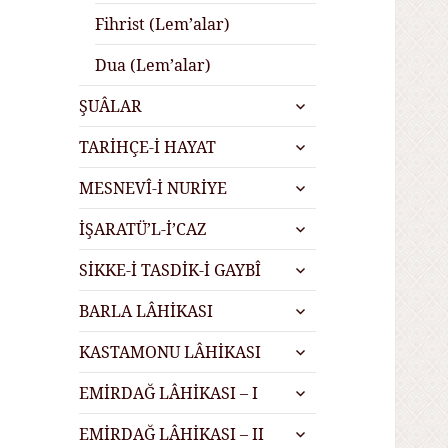
Fihrist (Lem’alar)
Dua (Lem’alar)
alt
ŞUÂLAR
menüyü
alt
genişlet
TARİHÇE-İ HAYAT
menüyü
alt
genişlet
MESNEVÎ-İ NURİYE
menüyü
alt
genişlet
İŞARATÜ’L-İ’CAZ
menüyü
alt
genişlet
SİKKE-İ TASDİK-İ GAYBÎ
menüyü
alt
genişlet
BARLA LÂHİKASI
menüyü
alt
genişlet
KASTAMONU LÂHİKASI
menüyü
alt
genişlet
EMİRDAĞ LÂHİKASI – I
menüyü
alt
genişlet
EMİRDAĞ LÂHİKASI – II