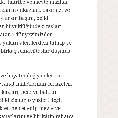
nda, tahribe ve mevte mazhar
dızların enkazları, başımızı ve
i arzın başını, belki
ar büyüklüğündeki taşları
 vatan-ı dünyevîmizden
o yukarı âlemlerdeki tahrip ve
z birkaç semavî taşlar düşmüş
e hayatın değişmeleri ve
anat milletlerinin cenazeleri
enkazları, berr ve bahrin
i ki zîşuur, o yüzleri değil
ikten nefret edip mevte ve
anatlarını ve bir kâtip rahatça