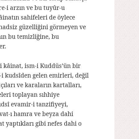
re-i arzın ve bu tuyûr-u
inatın sahifeleri de öylece
 hadsiz güzelliğini görmeyen ve
n bu temizliğine, bu
er.
i kâinat, ism-i Kuddüs’ün bir
-i kudsîden gelen emirleri, değil
çıları ve karaların kartalları,
eleri toplayan sıhhiye
dsî evamir-i tanzifiyeyi,
vat-ı hamra ve beyza dahi
t yaptıkları gibi nefes dahi o