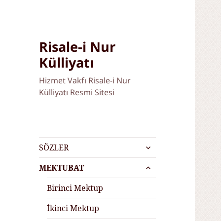
Risale-i Nur
Külliyatı
Hizmet Vakfı Risale-i Nur
Külliyatı Resmi Sitesi
alt
SÖZLER
menüyü
alt
genişlet
MEKTUBAT
menüyü
genişlet
Birinci Mektup
İkinci Mektup