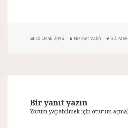
Yayın
Yazar
Etiketle
30 Ocak 2016
Hizmet Vakfı
32. Mek
tarihi
Bir yanıt yazın
Yorum yapabilmek için
oturum açmal