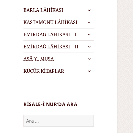
menüyü
alt
genişlet
BARLA LÂHİKASI
menüyü
alt
genişlet
KASTAMONU LÂHİKASI
menüyü
alt
genişlet
EMİRDAĞ LÂHİKASI – I
menüyü
alt
genişlet
EMİRDAĞ LÂHİKASI – II
menüyü
alt
genişlet
ASÂ-YI MUSA
menüyü
alt
genişlet
KÜÇÜK KİTAPLAR
menüyü
genişlet
RISALE-I NUR’DA ARA
Arama: