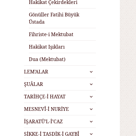
Hakikat Çekirdekleri
Gönüller Fatihi Büyük
Üstada
Fihriste-i Mektubat
Hakikat Işıkları
Dua (Mektubat)
alt
LEM’ALAR
menüyü
alt
genişlet
ŞUÂLAR
menüyü
alt
genişlet
TARİHÇE-İ HAYAT
menüyü
alt
genişlet
MESNEVÎ-İ NURİYE
menüyü
alt
genişlet
İŞARATÜ’L-İ’CAZ
menüyü
alt
genişlet
SİKKE-İ TASDİK-İ GAYBÎ