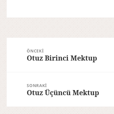
Yazı
gezinmesi
ÖNCEKI
Otuz Birinci Mektup
Önceki
yazı:
SONRAKI
Otuz Üçüncü Mektup
Sonraki
yazı: