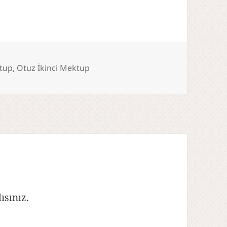
r
tup
,
Otuz İkinci Mektup
ısınız
.