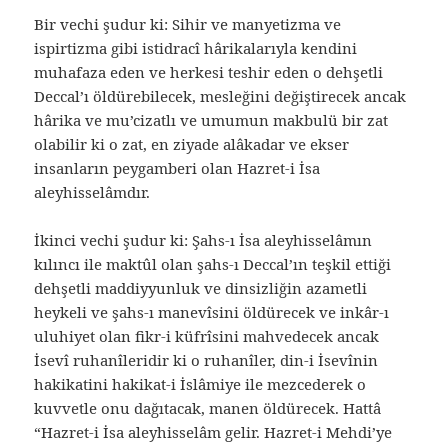
Bir vechi şudur ki: Sihir ve manyetizma ve
ispirtizma gibi istidracî hârikalarıyla kendini
muhafaza eden ve herkesi teshir eden o dehşetli
Deccal’ı öldürebilecek, mesleğini değiştirecek ancak
hârika ve mu’cizatlı ve umumun makbulü bir zat
olabilir ki o zat, en ziyade alâkadar ve ekser
insanların peygamberi olan Hazret-i İsa
aleyhisselâmdır.
İkinci vechi şudur ki: Şahs-ı İsa aleyhisselâmın
kılıncı ile maktûl olan şahs-ı Deccal’ın teşkil ettiği
dehşetli maddiyyunluk ve dinsizliğin azametli
heykeli ve şahs-ı manevîsini öldürecek ve inkâr-ı
uluhiyet olan fikr-i küfrîsini mahvedecek ancak
İsevî ruhanîleridir ki o ruhanîler, din-i İsevînin
hakikatini hakikat-i İslâmiye ile mezcederek o
kuvvetle onu dağıtacak, manen öldürecek. Hattâ
“Hazret-i İsa aleyhisselâm gelir. Hazret-i Mehdi’ye