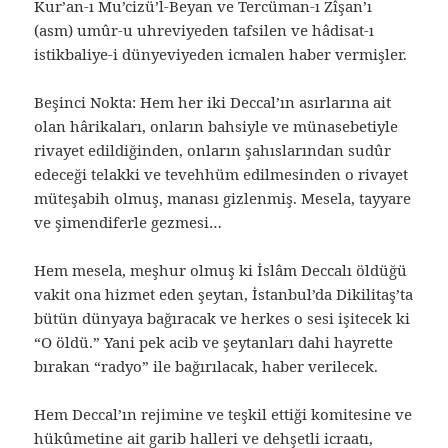
Kur’an-ı Mu’cizü’l-Beyan ve Tercüman-ı Zîşan’ı
(asm) umûr-u uhreviyeden tafsilen ve hâdisat-ı
istikbaliye-i dünyeviyeden icmalen haber vermişler.
Beşinci Nokta: Hem her iki Deccal’ın asırlarına ait
olan hârikaları, onların bahsiyle ve münasebetiyle
rivayet edildiğinden, onların şahıslarından sudûr
edeceği telakki ve tevehhüm edilmesinden o rivayet
müteşabih olmuş, manası gizlenmiş. Mesela, tayyare
ve şimendiferle gezmesi…
Hem mesela, meşhur olmuş ki İslâm Deccalı öldüğü
vakit ona hizmet eden şeytan, İstanbul’da Dikilitaş’ta
bütün dünyaya bağıracak ve herkes o sesi işitecek ki
“O öldü.” Yani pek acib ve şeytanları dahi hayrette
bırakan “radyo” ile bağırılacak, haber verilecek.
Hem Deccal’ın rejimine ve teşkil ettiği komitesine ve
hükûmetine ait garib halleri ve dehşetli icraatı,