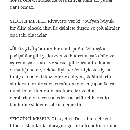
Yoksa cebr-i mutlak ile olsa ihtiyar kalmaz, günah
dahi olmaz.
YEDİNCİ MESELE: Rivayette var ki: “Süfyan büyük
bir âlim olacak, ilim ile dalalete düşer. Ve çok âlimler
ona tabi olacaklar.”
وَ الْعِلْمُ عِنْدَ اللّٰهِ‌ bunun bir tevili şudur ki: Başka
padişahlar gibi ya kuvvet ve kudret veya kabile ve
aşiret veya cesaret ve servet gibi vasıta-i saltanat
olmadığı halde, zekâvetiyle ve fenniyle ve siyasî
ilmiyle o mevkii kazanır ve aklıyla çok âlimlerin
akıllarını teshir eder, etrafında fetvacı yapar. Ve çok
muallimleri kendine taraftar eder ve din
derslerinden tecerrüd eden maarifi rehber edip
tamimine şiddetle çalışır, demektir.
SEKİZİNCİ MESELE: Rivayetler, Deccal’ın dehşetli
fitnesi İslâmlarda olacağını gösterir ki bütün ümmet