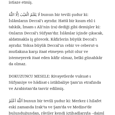
istiaze etmiş.
لَا يَعْلَمُ الْغَيْبَ اِلَّا اللّٰهُ bunun bir tevili şudur ki:
İslâmların Deccal’ı ayrıdır. Hattâ bir kısım ehl-i
tahkik, İmam-ı Ali’nin (ra) dediği gibi demişler ki:
Onların Deccal’ı Süfyan’dır. İslâmlar içinde çıkacak,
aldatmakla iş görecek. Kâfirlerin büyük Deccal’ı
ayrıdır. Yoksa büyük Deccal’ın cebir ve ceberut-u
mutlakına karşı itaat etmeyen şehit olur ve
istemeyerek itaat eden kâfir olmaz, belki günahkâr
da olmaz.
DOKUZUNCU MESELE: Rivayetlerde vukuat-ı
Süfyaniye ve hâdisat-ı istikbaliye Şam’ın etrafında
ve Arabistan’da tasvir edilmiş.
اَللّٰهُ اَعْلَمْ bunun bir tevili şudur ki: Merkez-i hilafet
eski zamanda Irak’ta ve Şam’da ve Medine’de
bulunduğundan, râviler kendi içtihadlarıyla –daimî