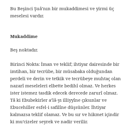
Bu Beşinci Şuâ’nın bir mukaddimesi ve yirmi üç
meselesi vardır.
Mukaddime
Beş noktadır.
Birinci Nokta: İman ve teklif; ihtiyar dairesinde bir
imtihan, bir tecrübe, bir müsabaka olduğundan
perdeli ve derin ve tetkik ve tecrübeye muhtaç olan
nazarî meseleleri elbette bedihî olmaz. Ve herkes
ister istemez tasdik edecek derecede zarurî olmaz.
Tâ ki Ebubekirler a’lâ-yı illiyyîne çıksınlar ve
Ebucehiller esfel-i safilîne düşsünler. İhtiyar
kalmazsa teklif olamaz. Ve bu sır ve hikmet içindir
ki mu’cizeler seyrek ve nadir verilir.