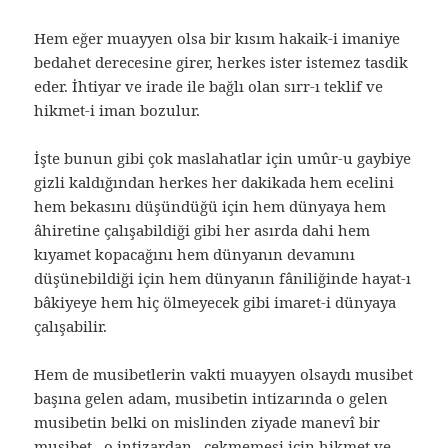
Hem eğer muayyen olsa bir kısım hakaik-i imaniye
bedahet derecesine girer, herkes ister istemez tasdik
eder. İhtiyar ve irade ile bağlı olan sırr-ı teklif ve
hikmet-i iman bozulur.
İşte bunun gibi çok maslahatlar için umûr-u gaybiye
gizli kaldığından herkes her dakikada hem ecelini
hem bekasını düşündüğü için hem dünyaya hem
âhiretine çalışabildiği gibi her asırda dahi hem
kıyamet kopacağını hem dünyanın devamını
düşünebildiği için hem dünyanın fâniliğinde hayat-ı
bâkiyeye hem hiç ölmeyecek gibi imaret-i dünyaya
çalışabilir.
Hem de musibetlerin vakti muayyen olsaydı musibet
başına gelen adam, musibetin intizarında o gelen
musibetin belki on mislinden ziyade manevî bir
musibet –o intizardan– çekmemesi için hikmet ve