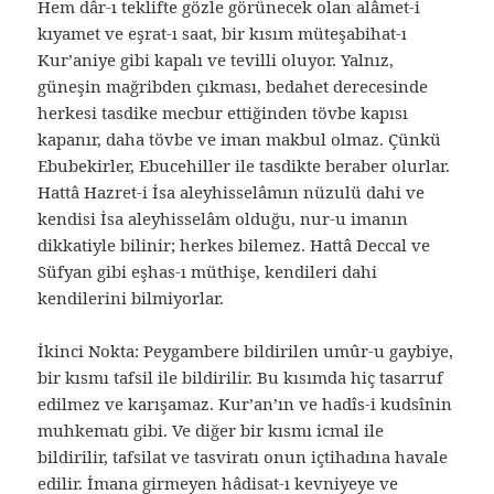
Hem dâr-ı teklifte gözle görünecek olan alâmet-i
kıyamet ve eşrat-ı saat, bir kısım müteşabihat-ı
Kur’aniye gibi kapalı ve tevilli oluyor. Yalnız,
güneşin mağribden çıkması, bedahet derecesinde
herkesi tasdike mecbur ettiğinden tövbe kapısı
kapanır, daha tövbe ve iman makbul olmaz. Çünkü
Ebubekirler, Ebucehiller ile tasdikte beraber olurlar.
Hattâ Hazret-i İsa aleyhisselâmın nüzulü dahi ve
kendisi İsa aleyhisselâm olduğu, nur-u imanın
dikkatiyle bilinir; herkes bilemez. Hattâ Deccal ve
Süfyan gibi eşhas-ı müthişe, kendileri dahi
kendilerini bilmiyorlar.
İkinci Nokta: Peygambere bildirilen umûr-u gaybiye,
bir kısmı tafsil ile bildirilir. Bu kısımda hiç tasarruf
edilmez ve karışamaz. Kur’an’ın ve hadîs-i kudsînin
muhkematı gibi. Ve diğer bir kısmı icmal ile
bildirilir, tafsilat ve tasviratı onun içtihadına havale
edilir. İmana girmeyen hâdisat-ı kevniyeye ve