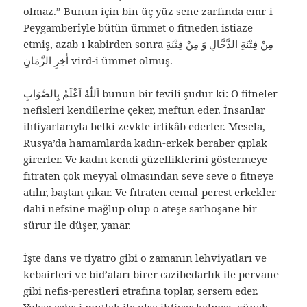
olmaz.” Bunun için bin üç yüz sene zarfında emr-i
Peygamberîyle bütün ümmet o fitneden istiaze
etmiş, azab-ı kabirden sonra مِنْ فِتْنَةِ الدَّجَّالِ وَ مِنْ فِتْنَةِ
اٰخِرِ الزَّمَانِ vird-i ümmet olmuş.
اَللّٰهُ اَعْلَمُ بِالصَّوَابِ‌ bunun bir tevili şudur ki: O fitneler
nefisleri kendilerine çeker, meftun eder. İnsanlar
ihtiyarlarıyla belki zevkle irtikâb ederler. Mesela,
Rusya’da hamamlarda kadın-erkek beraber çıplak
girerler. Ve kadın kendi güzelliklerini göstermeye
fıtraten çok meyyal olmasından seve seve o fitneye
atılır, baştan çıkar. Ve fıtraten cemal-perest erkekler
dahi nefsine mağlup olup o ateşe sarhoşane bir
sürur ile düşer, yanar.
İşte dans ve tiyatro gibi o zamanın lehviyatları ve
kebairleri ve bid’aları birer cazibedarlık ile pervane
gibi nefis-perestleri etrafına toplar, sersem eder.