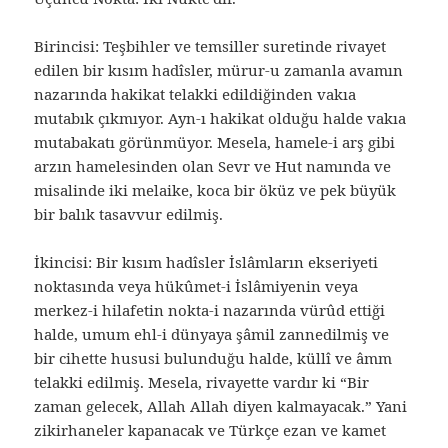
Birincisi: Teşbihler ve temsiller suretinde rivayet
edilen bir kısım hadîsler, mürur-u zamanla avamın
nazarında hakikat telakki edildiğinden vakıa
mutabık çıkmıyor. Ayn-ı hakikat olduğu halde vakıa
mutabakatı görünmüyor. Mesela, hamele-i arş gibi
arzın hamelesinden olan Sevr ve Hut namında ve
misalinde iki melaike, koca bir öküz ve pek büyük
bir balık tasavvur edilmiş.
İkincisi: Bir kısım hadîsler İslâmların ekseriyeti
noktasında veya hükûmet-i İslâmiyenin veya
merkez-i hilafetin nokta-i nazarında vürûd ettiği
halde, umum ehl-i dünyaya şâmil zannedilmiş ve
bir cihette hususi bulunduğu halde, küllî ve âmm
telakki edilmiş. Mesela, rivayette vardır ki “Bir
zaman gelecek, Allah Allah diyen kalmayacak.” Yani
zikirhaneler kapanacak ve Türkçe ezan ve kamet