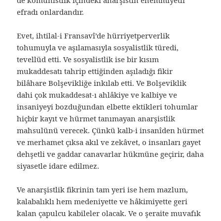
de komünistlik içindeki anarşistin ehemmiyetli
efradı onlardandır.
Evet, ihtilal-i Fransavî’de hürriyetperverlik
tohumuyla ve aşılamasıyla sosyalistlik türedi,
tevellüd etti. Ve sosyalistlik ise bir kısım
mukaddesatı tahrip ettiğinden aşıladığı fikir
bilâhare Bolşevikliğe inkılab etti. Ve Bolşeviklik
dahi çok mukaddesat-ı ahlâkiye ve kalbiye ve
insaniyeyi bozduğundan elbette ektikleri tohumlar
hiçbir kayıt ve hürmet tanımayan anarşistlik
mahsulünü verecek. Çünkü kalb-i insanîden hürmet
ve merhamet çıksa akıl ve zekâvet, o insanları gayet
dehşetli ve gaddar canavarlar hükmüne geçirir, daha
siyasetle idare edilmez.
Ve anarşistlik fikrinin tam yeri ise hem mazlum,
kalabalıklı hem medeniyette ve hâkimiyette geri
kalan çapulcu kabileler olacak. Ve o şeraite muvafık