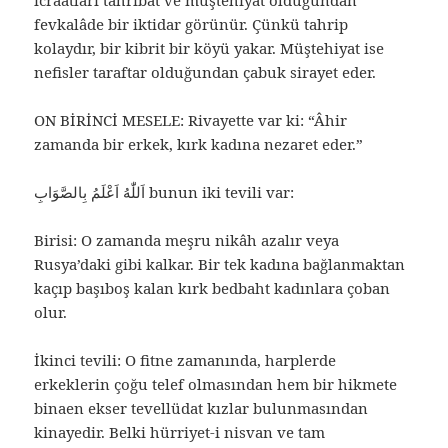
icraatları tahribat ve müştehiyat olduğundan
fevkalâde bir iktidar görünür. Çünkü tahrip
kolaydır, bir kibrit bir köyü yakar. Müştehiyat ise
nefisler taraftar olduğundan çabuk sirayet eder.
ON BİRİNCİ MESELE: Rivayette var ki: “Âhir
zamanda bir erkek, kırk kadına nezaret eder.”
اَللّٰهُ اَعْلَمُ بِالصَّوَابِ‌ bunun iki tevili var:
Birisi: O zamanda meşru nikâh azalır veya
Rusya’daki gibi kalkar. Bir tek kadına bağlanmaktan
kaçıp başıboş kalan kırk bedbaht kadınlara çoban
olur.
İkinci tevili: O fitne zamanında, harplerde
erkeklerin çoğu telef olmasından hem bir hikmete
binaen ekser tevellüdat kızlar bulunmasından
kinayedir. Belki hürriyet-i nisvan ve tam