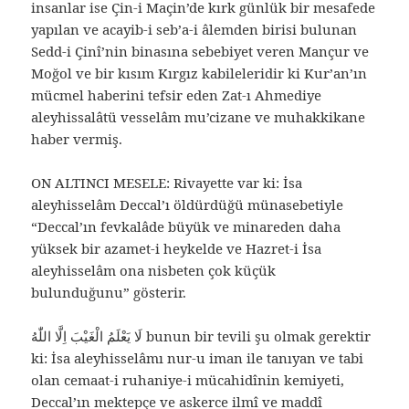
insanlar ise Çin-i Maçin’de kırk günlük bir mesafede
yapılan ve acayib-i seb’a-i âlemden birisi bulunan
Sedd-i Çinî’nin binasına sebebiyet veren Mançur ve
Moğol ve bir kısım Kırgız kabileleridir ki Kur’an’ın
mücmel haberini tefsir eden Zat-ı Ahmediye
aleyhissalâtü vesselâm mu’cizane ve muhakkikane
haber vermiş.
ON ALTINCI MESELE: Rivayette var ki: İsa
aleyhisselâm Deccal’ı öldürdüğü münasebetiyle
“Deccal’ın fevkalâde büyük ve minareden daha
yüksek bir azamet-i heykelde ve Hazret-i İsa
aleyhisselâm ona nisbeten çok küçük
bulunduğunu” gösterir.
لَا يَعْلَمُ الْغَيْبَ اِلَّا اللّٰهُ bunun bir tevili şu olmak gerektir
ki: İsa aleyhisselâmı nur-u iman ile tanıyan ve tabi
olan cemaat-i ruhaniye-i mücahidînin kemiyeti,
Deccal’ın mektepçe ve askerce ilmî ve maddî