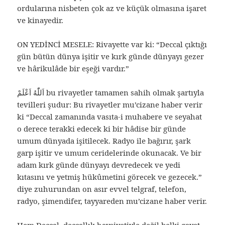
ordularına nisbeten çok az ve küçük olmasına işaret
ve kinayedir.
ON YEDİNCİ MESELE: Rivayette var ki: “Deccal çıktığı
gün bütün dünya işitir ve kırk günde dünyayı gezer
ve hârikulâde bir eşeği vardır.”
اَللّٰهُ اَعْلَمْ bu rivayetler tamamen sahih olmak şartıyla
tevilleri şudur: Bu rivayetler mu’cizane haber verir
ki “Deccal zamanında vasıta-i muhabere ve seyahat
o derece terakki edecek ki bir hâdise bir günde
umum dünyada işitilecek. Radyo ile bağırır, şark
garp işitir ve umum ceridelerinde okunacak. Ve bir
adam kırk günde dünyayı devredecek ve yedi
kıtasını ve yetmiş hükûmetini görecek ve gezecek.”
diye zuhurundan on asır evvel telgraf, telefon,
radyo, şimendifer, tayyareden mu’cizane haber verir.