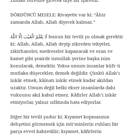
zindan suretine girecek diye bir işarettir.
DÖRDÜNCÜ MESELE: Rivayette var ki: “Âhir
zamanda Allah, Allah diyecek kalmaz.”
لَا يَعْلَمُ الْغَيْبَ اِلَّا اللّٰهُ bunun bir tevili şu olmak gerektir
ki: Allah, Allah, Allah deyip zikreden tekyeler,
zikirhaneler, medreseler kapanacak ve ezan ve
kamet gibi şeairde ismullah yerine başka isim
konulacak, demektir. Yoksa umum insanlar küfr-ü
mutlaka düşecekler, demek değildir. Çünkü Allah’ı
inkâr etmek, kâinatı inkâr etmek kadar akıldan
uzaktır. Umum değil belki ekser insanlarda dahi
vukuunu akıl kabul etmez. Kâfirler Allah’ı inkâr
etmiyorlar, yalnız sıfâtında hata ediyorlar.
Diğer bir tevili şudur ki: Kıyamet kopmasının
dehşetini görmemek için mü’minlerin ruhları bir
parça evvel kabzedilir; kıyamet, kâfirlerin