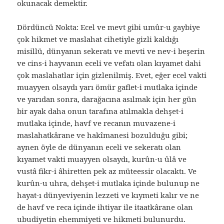
okunacak demektir.
Dördüncü Nokta: Ecel ve mevt gibi umûr-u gaybiye
çok hikmet ve maslahat cihetiyle gizli kaldığı
misillü, dünyanın sekeratı ve mevti ve nev-i beşerin
ve cins-i hayvanın eceli ve vefatı olan kıyamet dahi
çok maslahatlar için gizlenilmiş. Evet, eğer ecel vakti
muayyen olsaydı yarı ömür gaflet-i mutlaka içinde
ve yarıdan sonra, darağacına asılmak için her gün
bir ayak daha onun tarafına atılmakla dehşet-i
mutlaka içinde, havf ve recanın muvazene-i
maslahatkârane ve hakîmanesi bozulduğu gibi;
aynen öyle de dünyanın eceli ve sekeratı olan
kıyamet vakti muayyen olsaydı, kurûn-u ûlâ ve
vustâ fikr-i âhiretten pek az müteessir olacaktı. Ve
kurûn-u uhra, dehşet-i mutlaka içinde bulunup ne
hayat-ı dünyeviyenin lezzeti ve kıymeti kalır ve ne
de havf ve reca içinde ihtiyar ile itaatkârane olan
ubudiyetin ehemmiyeti ve hikmeti bulunurdu.