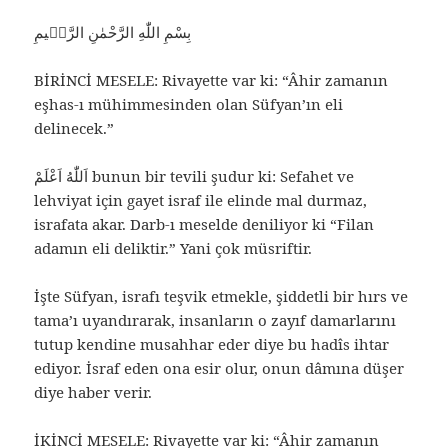
بِسْمِ اللّٰهِ الرَّحْمٰنِ الرَّحٖيمِ
BİRİNCİ MESELE: Rivayette var ki: “Âhir zamanın
eşhas-ı mühimmesinden olan Süfyan’ın eli
delinecek.”
اَللّٰهُ اَعْلَمْ bunun bir tevili şudur ki: Sefahet ve
lehviyat için gayet israf ile elinde mal durmaz,
israfata akar. Darb-ı meselde deniliyor ki “Filan
adamın eli deliktir.” Yani çok müsriftir.
İşte Süfyan, israfı teşvik etmekle, şiddetli bir hırs ve
tama’ı uyandırarak, insanların o zayıf damarlarını
tutup kendine musahhar eder diye bu hadîs ihtar
ediyor. İsraf eden ona esir olur, onun dâmına düşer
diye haber verir.
İKİNCİ MESELE: Rivayette var ki: “Âhir zamanın