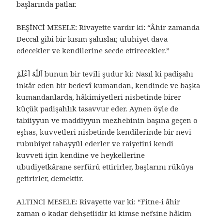
başlarında patlar.
BEŞİNCİ MESELE: Rivayette vardır ki: “Âhir zamanda
Deccal gibi bir kısım şahıslar, uluhiyet dava
edecekler ve kendilerine secde ettirecekler.”
اَللّٰهُ اَعْلَمْ bunun bir tevili şudur ki: Nasıl ki padişahı
inkâr eden bir bedevî kumandan, kendinde ve başka
kumandanlarda, hâkimiyetleri nisbetinde birer
küçük padişahlık tasavvur eder. Aynen öyle de
tabiiyyun ve maddiyyun mezhebinin başına geçen o
eşhas, kuvvetleri nisbetinde kendilerinde bir nevi
rububiyet tahayyül ederler ve raiyetini kendi
kuvveti için kendine ve heykellerine
ubudiyetkârane serfürû ettirirler, başlarını rükûya
getirirler, demektir.
ALTINCI MESELE: Rivayette var ki: “Fitne-i âhir
zaman o kadar dehşetlidir ki kimse nefsine hâkim