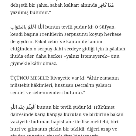
dehşetli bir şahsı, sabah kalkar; alnında هٰذَا كَافِر
yazılmış bulunur.”
اَللّٰهُ اَعْلَمُ بِالصَّوَابِ‌ bunun tevili şudur ki: O Süfyan,
kendi başına Frenklerin serpuşunu koyup herkese
de giydirir. Fakat cebir ve kanun ile tamim
ettiğinden o serpuş dahi secdeye gittiği için inşâallah
ihtida eder, daha herkes –yalnız istemeyerek– onu
giymekle kâfir olmaz.
ÜÇÜNCÜ MESELE: Rivayette var ki: “Âhir zamanın
müstebit hâkimleri, hususan Deccal’ın yalancı
cennet ve cehennemleri bulunur.”
اَلْعِلْمُ عِنْدَ اللّٰهِ bunun bir tevili şudur ki: Hükûmet
dairesinde karşı karşıya kurulan ve birbirine bakan
vaziyette bulunan hapishane ile lise mektebi, biri
huri ve gılmanın çirkin bir taklidi, diğeri azap ve