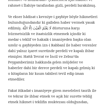
rahmet-i İlahiye tarafından gizli, perdeli bırakılmış.
Ve ekser hâdisat-ı kevniye-i gaybiye böyle hikmetleri
bulunduğundandır ki gaibden haber vermek yasak
edilmiş. لَا يَعْلَمُ الْغَيْبَ اِلَّا اللّٰهُ düsturuna karşı
hürmetsizlik ve itaatsizlik etmemek içindir ki
medar-ı teklif ve hakaik-i imaniyeden başka olan
umûr-u gaybiyeden izn-i Rabbanî ile haber verenler
dahi yalnız işaret suretinde perdeli ve kapalı ihbar
etmişler. Hattâ Tevrat ve İncil ve Zebur’da
Peygamberimiz hakkında gelen müjdeler ve
haberler dahi bir derece perdeli ve kapalı gelmiş ki
o kitapların bir kısım tabileri tevil edip iman
etmediler.
Fakat itikadat-ı imaniyeye giren meseleleri tasrih ile
ve tekrar ile ihbar etmek ve açık bir surette tebliğ
etmek hikmet-i teklifin muktezası olduğundan,