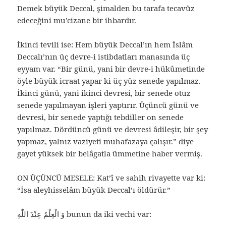
Demek büyük Deccal, şimalden bu tarafa tecavüz
edeceğini mu’cizane bir ihbardır.
İkinci tevili ise: Hem büyük Deccal’ın hem İslâm
Deccalı’nın üç devre-i istibdatları manasında üç
eyyam var. “Bir günü, yani bir devre-i hükûmetinde
öyle büyük icraat yapar ki üç yüz senede yapılmaz.
İkinci günü, yani ikinci devresi, bir senede otuz
senede yapılmayan işleri yaptırır. Üçüncü günü ve
devresi, bir senede yaptığı tebdiller on senede
yapılmaz. Dördüncü günü ve devresi âdileşir, bir şey
yapmaz, yalnız vaziyeti muhafazaya çalışır.” diye
gayet yüksek bir belâgatla ümmetine haber vermiş.
ON ÜÇÜNCÜ MESELE: Kat’î ve sahih rivayette var ki:
“İsa aleyhisselâm büyük Deccal’ı öldürür.”
وَ الْعِلْمُ عِنْدَ اللّٰهِ‌ bunun da iki vechi var: