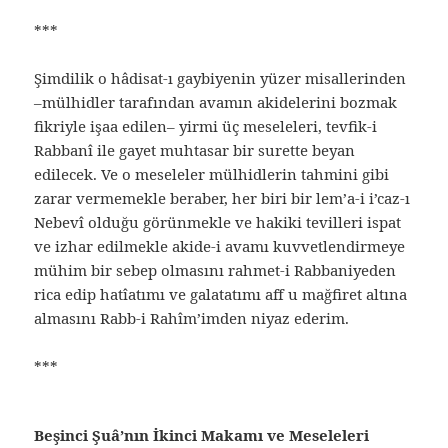
***
Şimdilik o hâdisat-ı gaybiyenin yüzer misallerinden
–mülhidler tarafından avamın akidelerini bozmak
fikriyle işaa edilen– yirmi üç meseleleri, tevfik-i
Rabbanî ile gayet muhtasar bir surette beyan
edilecek. Ve o meseleler mülhidlerin tahmini gibi
zarar vermemekle beraber, her biri bir lem’a-i i’caz-ı
Nebevî olduğu görünmekle ve hakiki tevilleri ispat
ve izhar edilmekle akide-i avamı kuvvetlendirmeye
mühim bir sebep olmasını rahmet-i Rabbaniyeden
rica edip hatîatımı ve galatatımı aff u mağfiret altına
almasını Rabb-i Rahîm’imden niyaz ederim.
***
Beşinci Şuâ’nın İkinci Makamı ve Meseleleri