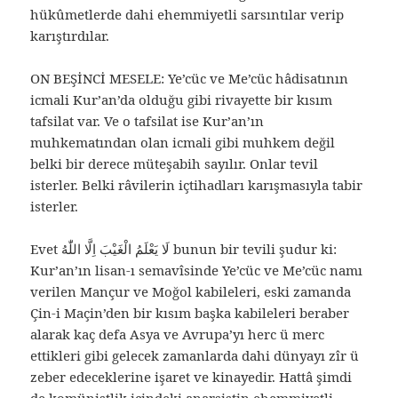
hükûmetlerde dahi ehemmiyetli sarsıntılar verip
karıştırdılar.
ON BEŞİNCİ MESELE: Ye’cüc ve Me’cüc hâdisatının
icmali Kur’an’da olduğu gibi rivayette bir kısım
tafsilat var. Ve o tafsilat ise Kur’an’ın
muhkematından olan icmali gibi muhkem değil
belki bir derece müteşabih sayılır. Onlar tevil
isterler. Belki râvilerin içtihadları karışmasıyla tabir
isterler.
Evet لَا يَعْلَمُ الْغَيْبَ اِلَّا اللّٰهُ bunun bir tevili şudur ki:
Kur’an’ın lisan-ı semavîsinde Ye’cüc ve Me’cüc namı
verilen Mançur ve Moğol kabileleri, eski zamanda
Çin-i Maçin’den bir kısım başka kabileleri beraber
alarak kaç defa Asya ve Avrupa’yı herc ü merc
ettikleri gibi gelecek zamanlarda dahi dünyayı zîr ü
zeber edeceklerine işaret ve kinayedir. Hattâ şimdi