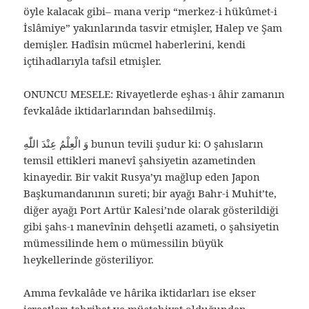
öyle kalacak gibi– mana verip “merkez-i hükûmet-i
İslâmiye” yakınlarında tasvir etmişler, Halep ve Şam
demişler. Hadîsin mücmel haberlerini, kendi
içtihadlarıyla tafsil etmişler.
ONUNCU MESELE: Rivayetlerde eşhas-ı âhir zamanın
fevkalâde iktidarlarından bahsedilmiş.
وَ الْعِلْمُ عِنْدَ اللّٰهِ‌ bunun tevili şudur ki: O şahısların
temsil ettikleri manevî şahsiyetin azametinden
kinayedir. Bir vakit Rusya’yı mağlup eden Japon
Başkumandanının sureti; bir ayağı Bahr-i Muhit’te,
diğer ayağı Port Artür Kalesi’nde olarak gösterildiği
gibi şahs-ı manevînin dehşetli azameti, o şahsiyetin
mümessilinde hem o mümessilin büyük
heykellerinde gösteriliyor.
Amma fevkalâde ve hârika iktidarları ise ekser