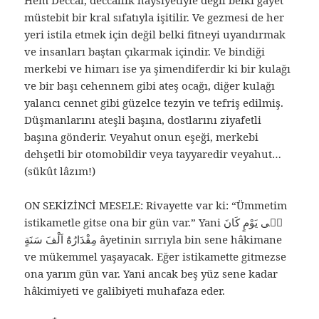
Hem Deccal, deccallık haysiyetiyle değil belki gayet
müstebit bir kral sıfatıyla işitilir. Ve gezmesi de her
yeri istila etmek için değil belki fitneyi uyandırmak
ve insanları baştan çıkarmak içindir. Ve bindiği
merkebi ve himarı ise ya şimendiferdir ki bir kulağı
ve bir başı cehennem gibi ateş ocağı, diğer kulağı
yalancı cennet gibi güzelce tezyin ve tefriş edilmiş.
Düşmanlarını ateşli başına, dostlarını ziyafetli
başına gönderir. Veyahut onun eşeği, merkebi
dehşetli bir otomobildir veya tayyaredir veyahut…
(sükût lâzım!)
ON SEKİZİNCİ MESELE: Rivayette var ki: “Ümmetim
istikametle gitse ona bir gün var.” Yani فٖى يَوْمٍ كَانَ
مِقْدَارُهُٓ اَلْفَ سَنَةٍ âyetinin sırrıyla bin sene hâkimane
ve mükemmel yaşayacak. Eğer istikamette gitmezse
ona yarım gün var. Yani ancak beş yüz sene kadar
hâkimiyeti ve galibiyeti muhafaza eder.