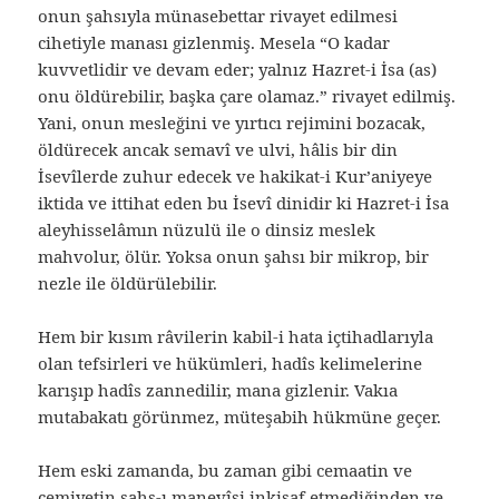
onun şahsıyla münasebettar rivayet edilmesi
cihetiyle manası gizlenmiş. Mesela “O kadar
kuvvetlidir ve devam eder; yalnız Hazret-i İsa (as)
onu öldürebilir, başka çare olamaz.” rivayet edilmiş.
Yani, onun mesleğini ve yırtıcı rejimini bozacak,
öldürecek ancak semavî ve ulvi, hâlis bir din
İsevîlerde zuhur edecek ve hakikat-i Kur’aniyeye
iktida ve ittihat eden bu İsevî dinidir ki Hazret-i İsa
aleyhisselâmın nüzulü ile o dinsiz meslek
mahvolur, ölür. Yoksa onun şahsı bir mikrop, bir
nezle ile öldürülebilir.
Hem bir kısım râvilerin kabil-i hata içtihadlarıyla
olan tefsirleri ve hükümleri, hadîs kelimelerine
karışıp hadîs zannedilir, mana gizlenir. Vakıa
mutabakatı görünmez, müteşabih hükmüne geçer.
Hem eski zamanda, bu zaman gibi cemaatin ve
cemiyetin şahs-ı manevîsi inkişaf etmediğinden ve