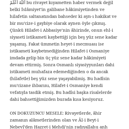
اَللّٰهُ اَعْلَمْ bu rivayet kıyametten haber vermek değil
belki İslâmiyet’in galibane hâkimiyetinden ve
hilafetin saltanatından bahseder ki ayn-ı hakikat ve
bir mu’cize-i gaybiye olarak aynen öyle çıkmış.
Çünkü Hilafet-i Abbasiye’nin âhirinde, onun ehl-i
siyaseti istikameti kaybettiği için beş yüz sene kadar
yaşamış. Fakat ümmetin heyet-i mecmuası ise
istikameti kaybetmediğinden Hilafet-i Osmaniye
imdada gelip bin üç yüz sene kadar hâkimiyeti
devam ettirmiş. Sonra Osmanlı siyasiyyunları dahi
istikameti muhafaza edemediğinden o da ancak
(hilafetle) beş yüz sene yaşayabilmiş. Bu hadîsin
mu’cizane ihbarını, Hilafet-i Osmaniye kendi
vefatıyla tasdik etmiş. Bu hadîsi başka risalelerde
dahi bahsettiğimizden burada kısa kesiyoruz.
ON DOKUZUNCU MESELE: Rivayetlerde, âhir
zamanın alâmetlerinden olan ve Âl-i Beyt-i
Nebevî’den Hazret-i Mehdi’nin radıyallahu anh