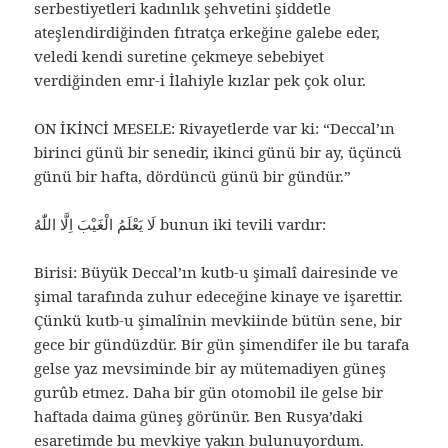
serbestiyetleri kadınlık şehvetini şiddetle
ateşlendirdiğinden fıtratça erkeğine galebe eder,
veledi kendi suretine çekmeye sebebiyet
verdiğinden emr-i İlahiyle kızlar pek çok olur.
ON İKİNCİ MESELE: Rivayetlerde var ki: “Deccal’ın
birinci günü bir senedir, ikinci günü bir ay, üçüncü
günü bir hafta, dördüncü günü bir gündür.”
لَا يَعْلَمُ الْغَيْبَ اِلَّا اللّٰهُ bunun iki tevili vardır:
Birisi: Büyük Deccal’ın kutb-u şimalî dairesinde ve
şimal tarafında zuhur edeceğine kinaye ve işarettir.
Çünkü kutb-u şimalînin mevkiinde bütün sene, bir
gece bir gündüzdür. Bir gün şimendifer ile bu tarafa
gelse yaz mevsiminde bir ay mütemadiyen güneş
gurûb etmez. Daha bir gün otomobil ile gelse bir
haftada daima güneş görünür. Ben Rusya’daki
esaretimde bu mevkiye yakın bulunuyordum.