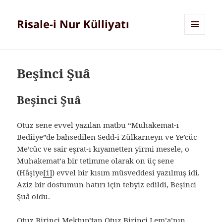
Risale-i Nur Külliyatı
MENÜ
VE
BILEŞENLER
Beşinci Şuâ
Beşinci Şuâ
Otuz sene evvel yazılan matbu “Muhakemat-ı
Bedîiye”de bahsedilen Sedd-i Zülkarneyn ve Ye’cüc
Me’cüc ve sair eşrat-ı kıyametten yirmi mesele, o
Muhakemat’a bir tetimme olarak on üç sene
(Hâşiye
[1]
) evvel bir kısım müsveddesi yazılmış idi.
Aziz bir dostumun hatırı için tebyiz edildi, Beşinci
Şuâ oldu.
Otuz Birinci Mektup’tan Otuz Birinci Lem’a’nın