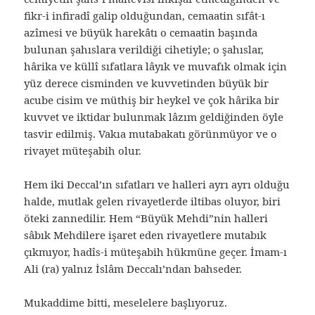
fikr-i infiradî galip olduğundan, cemaatin sıfât-ı
azîmesi ve büyük harekâtı o cemaatin başında
bulunan şahıslara verildiği cihetiyle; o şahıslar,
hârika ve küllî sıfatlara lâyık ve muvafık olmak için
yüz derece cisminden ve kuvvetinden büyük bir
acube cisim ve müthiş bir heykel ve çok hârika bir
kuvvet ve iktidar bulunmak lâzım geldiğinden öyle
tasvir edilmiş. Vakıa mutabakatı görünmüyor ve o
rivayet müteşabih olur.
Hem iki Deccal’ın sıfatları ve halleri ayrı ayrı olduğu
halde, mutlak gelen rivayetlerde iltibas oluyor, biri
öteki zannedilir. Hem “Büyük Mehdi”nin halleri
sâbık Mehdilere işaret eden rivayetlere mutabık
çıkmıyor, hadîs-i müteşabih hükmüne geçer. İmam-ı
Ali (ra) yalnız İslâm Deccalı’ndan bahseder.
Mukaddime bitti, meselelere başlıyoruz.