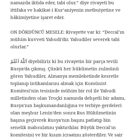
namazda iktida eder, tabi olur.” diye rivayeti bu
ittifaka ve hakikat-i Kur’aniyenin metbuiyetine ve
hâkimiyetine işaret eder.
ON DÖRDÜNCÜ MESELE: Rivayette var ki: “Deccal’ın
mühim kuvveti Yahudi’dir. Yahudiler severek tabi
olurlar.”
اَللّٰهُ اَعْلَمْ diyebiliriz ki bu rivayetin bir parça tevili
Rusya’da çıkmış. Çünkü her hükûmetin zulmünü
gören Yahudiler, Almanya memleketinde kesretle
toplanıp intikamlarını almak için Komünist
Komitesi’nin tesisinde mühim bir rol ile Yahudi
milletinden olan Troçki namında dehşetli bir adamı,
Rusya’nın başkumandanlığına ve terbiye-gerdeleri
olan meşhur Lenin’den sonra Rus Hükûmetinin
başına geçirerek Rusya’nın başını patlatıp bin
senelik mahsulatını yaktırdılar. Büyük Deccal’ın
komitesini ve bir kısım icraatını gösterdiler. Ve sair