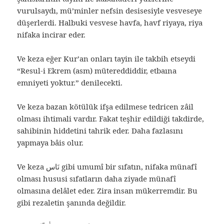
vurulsaydı, mü’minler nefsin desisesiyle vesveseye
düşerlerdi. Halbuki vesvese havfa, havf riyaya, riya
nifaka incirar eder.
Ve keza eğer Kur’an onları tayin ile takbih etseydi
“Resul-i Ekrem (asm) mütereddiddir, etbaına
emniyeti yoktur.” denilecekti.
Ve keza bazan kötülük ifşa edilmese tedricen zâil
olması ihtimali vardır. Fakat teşhir edildiği takdirde,
sahibinin hiddetini tahrik eder. Daha fazlasını
yapmaya bâis olur.
Ve keza نَاس gibi umumî bir sıfatın, nifaka münafî
olması hususi sıfatların daha ziyade münafî
olmasına delâlet eder. Zira insan mükerremdir. Bu
gibi rezaletin şanında değildir.