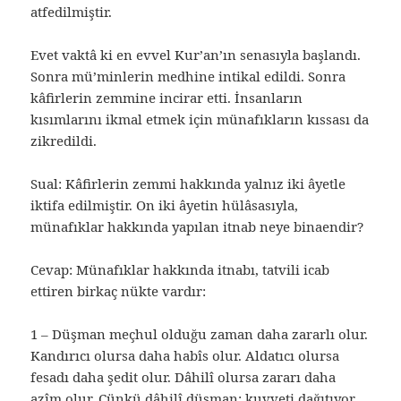
atfedilmiştir.
Evet vaktâ ki en evvel Kur’an’ın senasıyla başlandı.
Sonra mü’minlerin medhine intikal edildi. Sonra
kâfirlerin zemmine incirar etti. İnsanların
kısımlarını ikmal etmek için münafıkların kıssası da
zikredildi.
Sual: Kâfirlerin zemmi hakkında yalnız iki âyetle
iktifa edilmiştir. On iki âyetin hülâsasıyla,
münafıklar hakkında yapılan itnab neye binaendir?
Cevap: Münafıklar hakkında itnabı, tatvili icab
ettiren birkaç nükte vardır:
1 – Düşman meçhul olduğu zaman daha zararlı olur.
Kandırıcı olursa daha habîs olur. Aldatıcı olursa
fesadı daha şedit olur. Dâhilî olursa zararı daha
azîm olur. Çünkü dâhilî düşman; kuvveti dağıtıyor,