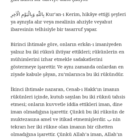
بِاللّٰهِ وَبِالْيَوْمِ الْاٰخِرِ Kur’an-ı Kerim, hikâye ettiği şeyleri
ya aynıyla alır veya mealinin ahziyle veyahut
ibaresinin telhisiyle bir tasarruf yapar.
Birinci ihtimale göre, onların erkân-ı imaniyeden
yalnız bu iki rüknü ihtiyar ettikleri; rükünlerin en
mühimlerini izhar etmekle sadakatlerini
göstermeye işarettir. Ve aynı zamanda onlardan en
ziyade kabule şâyan, zu’mlarınca bu iki rükündür.
İkinci ihtimale nazaran, Cenab-ı Hakk’ın imanın
rükünleri içinde, kutub sayılan bu iki rüknü tahsis
etmesi; onların kuvvetle iddia ettikleri iman, dine
iman olmadığına işarettir. Çünkü bu iki rüknün de
muktezasına amel ve itikad etmemişlerdir. ب nin
tekrarı her iki rükne olan imanın bir cihetten
olmadığına işarettir. Çünkü Allah’a iman, Allah’ın