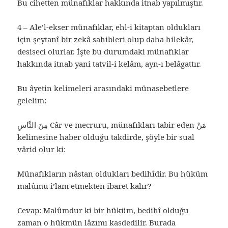
Bu cihetten münafıklar hakkında itnab yapılmıştır.
4 – Ale’l-ekser münafıklar, ehl-i kitaptan oldukları
için şeytanî bir zekâ sahibleri olup daha hilekâr,
desiseci olurlar. İşte bu durumdaki münafıklar
hakkında itnab yani tatvil-i kelâm, ayn-ı belâgattır.
Bu âyetin kelimeleri arasındaki münasebetlere
gelelim:
مِنَ النَّاسِ Câr ve mecruru, münafıkları tabir eden مَنْ
kelimesine haber olduğu takdirde, şöyle bir sual
vârid olur ki:
Münafıkların nâstan oldukları bedihîdir. Bu hüküm
malûmu i’lam etmekten ibaret kalır?
Cevap: Malûmdur ki bir hüküm, bedihî olduğu
zaman o hükmün lâzımı kasdedilir. Burada