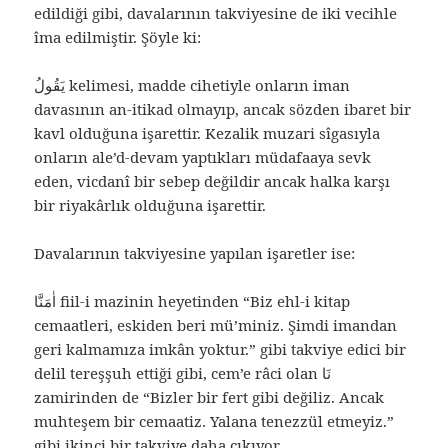
edildiği gibi, davalarının takviyesine de iki vecihle
îma edilmiştir. Şöyle ki:
يَقُولُ kelimesi, madde cihetiyle onların iman
davasının an-itikad olmayıp, ancak sözden ibaret bir
kavl olduğuna işarettir. Kezalik muzari sîgasıyla
onların ale’d-devam yaptıkları müdafaaya sevk
eden, vicdanî bir sebep değildir ancak halka karşı
bir riyakârlık olduğuna işarettir.
Davalarının takviyesine yapılan işaretler ise:
اٰمَنَّا fiil-i mazinin heyetinden “Biz ehl-i kitap
cemaatleri, eskiden beri mü’miniz. Şimdi imandan
geri kalmamıza imkân yoktur.” gibi takviye edici bir
delil tereşşuh ettiği gibi, cem’e râci olan نَا
zamirinden de “Bizler bir fert gibi değiliz. Ancak
muhteşem bir cemaatiz. Yalana tenezzül etmeyiz.”
gibi ikinci bir takviye daha çıkıyor.