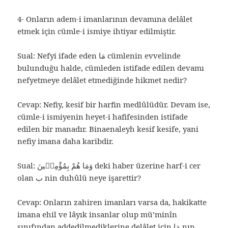
4- Onların adem-i imanlarının devamına delâlet
etmek için cümle-i ismiye ihtiyar edilmiştir.
Sual: Nefyi ifade eden مَا cümlenin evvelinde
bulunduğu halde, cümleden istifade edilen devamı
nefyetmeye delâlet etmediğinde hikmet nedir?
Cevap: Nefiy, kesif bir harfin medlûlüdür. Devam ise,
cümle-i ismiyenin heyet-i hafifesinden istifade
edilen bir manadır. Binaenaleyh kesif kesife, yani
nefiy imana daha karibdir.
Sual: وَمَا هُمْ بِمُؤْمِنٖينَ deki haber üzerine harf-i cer
olan ب nin duhûlü neye işarettir?
Cevap: Onların zahiren imanları varsa da, hakikatte
imana ehil ve lâyık insanlar olup mü’minîn
sınıfından addedilmediklerine delâlet için مَا nın