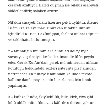
cesareti azaltıyor. Haricî düşman ise bilakis asabiyeti
şiddetlendirir, salabeti artırır.
Nifakın cinayeti, İslâm üzerine pek büyüktür. Âlem-i
İslâm’ı zelzeleye maruz bırakan nifaktır. Bunun
içindir ki Kur’an-ı Azîmüşşan, fazlaca onlara teşniat
ve takbihatta bulunmuştur.
2 – Münafığın mü’minler ile ihtilatı dolayısıyla
yavaş yavaş ünsiyet kesbeder, iman ile ülfet peyda
eder. Gerek Kur’an’dan, gerek mü’minlerden nifakın
kötülüğü hakkındaki sözleri işite işite pis halinden
nefret eder. En-nihaye lisanından kelime-i tevhid
kalbine damlamaya zemin hazırlamak için itnab
yapılmıştır.
3 – İstihza, hud’a, ikiyüzlülük, hile, kizb, riya gibi
kötü ahlâk münafıkta var; kâfirde o derece yoktur.