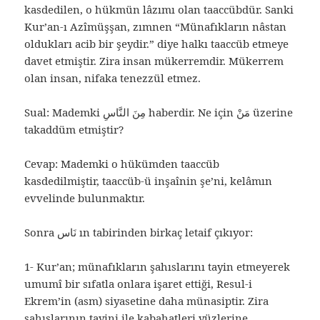
kasdedilen, o hükmün lâzımı olan taaccübdür. Sanki
Kur’an-ı Azîmüşşan, zımnen “Münafıkların nâstan
oldukları acib bir şeydir.” diye halkı taaccüb etmeye
davet etmiştir. Zira insan mükerremdir. Mükerrem
olan insan, nifaka tenezzül etmez.
Sual: Mademki مِنَ النَّاسِ haberdir. Ne için مَنْ üzerine
takaddüm etmiştir?
Cevap: Mademki o hükümden taaccüb
kasdedilmiştir, taaccüb-ü inşaînin şe’ni, kelâmın
evvelinde bulunmaktır.
Sonra نَاس ın tabirinden birkaç letaif çıkıyor:
1- Kur’an; münafıkların şahıslarını tayin etmeyerek
umumî bir sıfatla onlara işaret ettiği, Resul-i
Ekrem’in (asm) siyasetine daha münasiptir. Zira
şahıslarının tayini ile kabahatleri yüzlerine