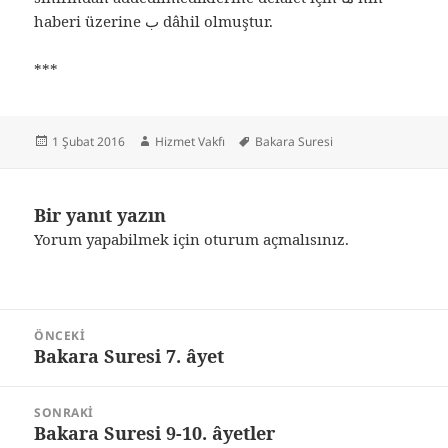
haberi üzerine ب dâhil olmuştur.
***
Yayın
Yazar
Etiketler
1 Şubat 2016
Hizmet Vakfı
Bakara Suresi
tarihi
Bir yanıt yazın
Yorum yapabilmek için
oturum açmalısınız
.
Yazı
ÖNCEKI
gezinmesi
Bakara Suresi 7. âyet
Önceki
yazı:
SONRAKI
Bakara Suresi 9-10. âyetler
Sonraki