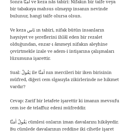
Sonra اٰمَنَّا ve keza nâs tabiri: Nifakın bir taife veya
bir tabakaya mahsus olmayıp insanın nevinde
bulunur, hangi taife olursa olsun.
Ve keza نَاس ın tabiri, nifak bütün insanların
haysiyet ve şereflerini ihlâl eden bir rezalet
olduğundan, enzar-ı âmmeyi nifakın aleyhine
çevirtmekle izale ve adem-i intişarına çalışmaları
lüzumuna işarettir.
Sual: يَقُولُ ile اٰمَنَّا nın mercileri bir iken birisinin
müfred, diğeri cem sîgasıyla zikirlerinde ne hikmet
vardır?
Cevap: Zarif bir letafete işarettir ki imanın mevsufu
cem ise de telaffuz edeni müfreddir.
يَقُولُ اٰمَنَّا cümlesi onların iman davalarını hikâyedir.
Bu cümlede davalarının reddine iki cihetle işaret