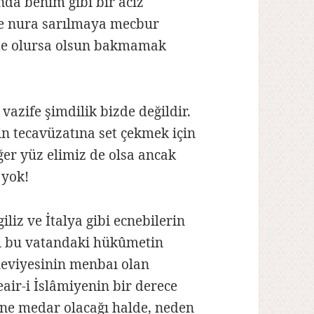
da benim gibi bir âciz
e nura sarılmaya mecbur
lde olursa olsun bakmamak
azife şimdilik bizde değildir.
in tecavüzatına set çekmek için
Eğer yüz elimiz de olsa ancak
 yok!
liz ve İtalya gibi ecnebilerin
ri bu vatandaki hükûmetin
aneviyesinin menbaı olan
eair-i İslâmiyenin bir derece
’ine medar olacağı halde, neden