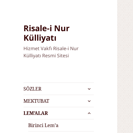
Risale-i Nur
Külliyatı
Hizmet Vakfı Risale-i Nur
Külliyatı Resmi Sitesi
alt
SÖZLER
menüyü
alt
genişlet
MEKTUBAT
menüyü
alt
genişlet
LEM’ALAR
menüyü
genişlet
Birinci Lem’a