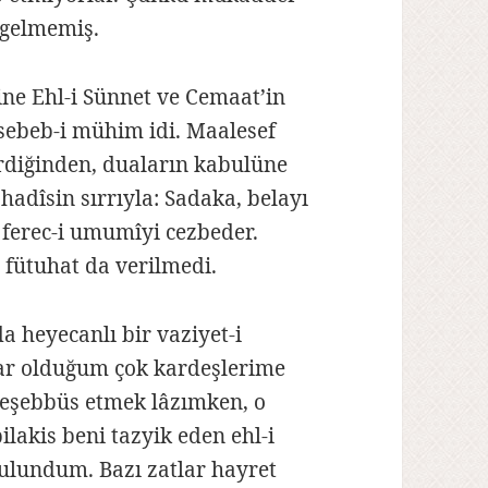
 gelmemiş.
’ine Ehl-i Sünnet ve Cemaat’in
r sebeb-i mühim idi. Maalesef
irdiğinden, duaların kabulüne
 hadîsin sırrıyla: Sadaka, belayı
i ferec-i umumîyi cezbeder.
fütuhat da verilmedi.
da heyecanlı bir vaziyet-i
ar olduğum çok kardeşlerime
r teşebbüs etmek lâzımken, o
lakis beni tazyik eden ehl-i
bulundum. Bazı zatlar hayret