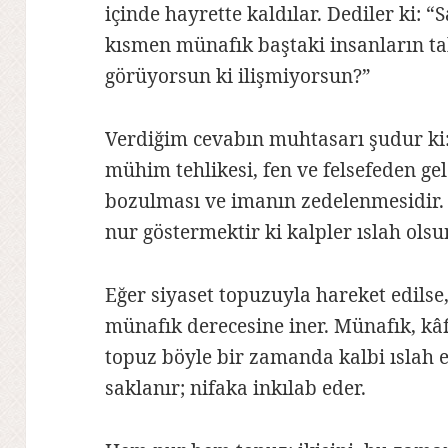
içinde hayrette kaldılar. Dediler ki:
kısmen münafık baştaki insanların taki
görüyorsun ki ilişmiyorsun?”
Verdiğim cevabın muhtasarı şudur ki:
mühim tehlikesi, fen ve felsefeden gel
bozulması ve imanın zedelenmesidir. 
nur göstermektir ki kalpler ıslah ols
Eğer siyaset topuzuyla hareket edilse,
münafık derecesine iner. Münafık, kâ
topuz böyle bir zamanda kalbi ıslah e
saklanır; nifaka inkılab eder.