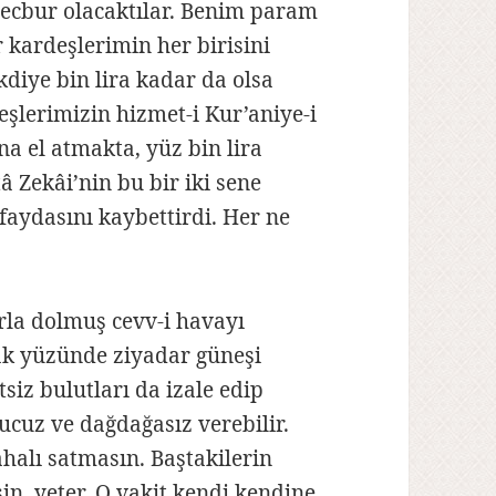
mecbur olacaktılar. Benim param
r kardeşlerimin her birisini
kdiye bin lira kadar da olsa
şlerimizin hizmet-i Kur’aniye-i
a el atmakta, yüz bin lira
 Zekâi’nin bu bir iki sene
 faydasını kaybettirdi. Her ne
arla dolmuş cevv-i havayı
ak yüzünde ziyadar güneşi
siz bulutları da izale edip
 ucuz ve dağdağasız verebilir.
halı satmasın. Baştakilerin
in, yeter. O vakit kendi kendine