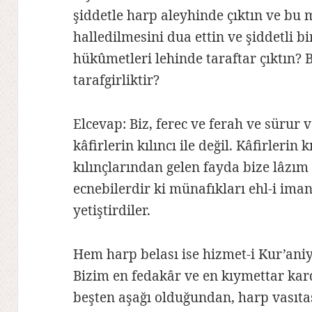
şiddetle harp aleyhinde çıktın ve bu 
halledilmesini dua ettin ve şiddetli b
hükûmetleri lehinde taraftar çıktın? B
tarafgirliktir?
Elcevap: Biz, ferec ve ferah ve sürur v
kâfirlerin kılıncı ile değil. Kâfirlerin 
kılınçlarından gelen fayda bize lâzım
ecnebilerdir ki münafıkları ehl-i iman
yetiştirdiler.
Hem harp belası ise hizmet-i Kur’ani
Bizim en fedakâr ve en kıymettar kard
beşten aşağı olduğundan, harp vasıtas