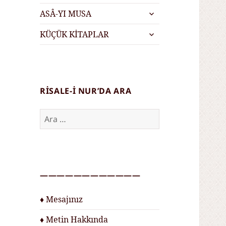
menüyü
alt
genişlet
ASÂ-YI MUSA
menüyü
alt
genişlet
KÜÇÜK KİTAPLAR
menüyü
genişlet
RISALE-I NUR’DA ARA
Arama:
————————————
♦ Mesajınız
♦ Metin Hakkında