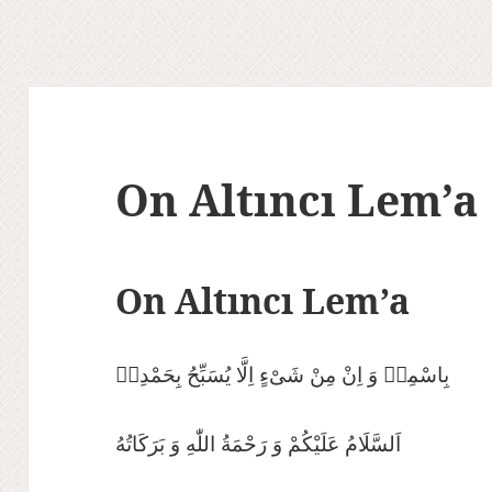
On Altıncı Lem’a
On Altıncı Lem’a
بِاسْمِهٖ وَ اِنْ مِنْ شَىْءٍ اِلَّا يُسَبِّحُ بِحَمْدِهٖ
اَلسَّلَامُ عَلَيْكُمْ وَ رَحْمَةُ اللّٰهِ وَ بَرَكَاتُهُ