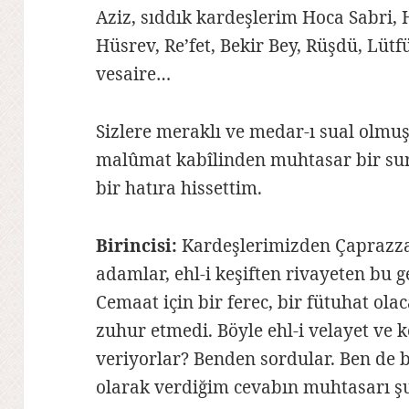
Aziz, sıddık kardeşlerim Hoca Sabri, 
Hüsrev, Re’fet, Bekir Bey, Rüşdü, Lüt
vesaire…
Sizlere meraklı ve medar-ı sual olmu
malûmat kabîlinden muhtasar bir sur
bir hatıra hissettim.
Birincisi:
Kardeşlerimizden Çaprazzad
adamlar, ehl-i keşiften rivayeten bu
Cemaat için bir ferec, bir fütuhat ola
zuhur etmedi. Böyle ehl-i velayet ve k
veriyorlar? Benden sordular. Ben de 
olarak verdiğim cevabın muhtasarı ş