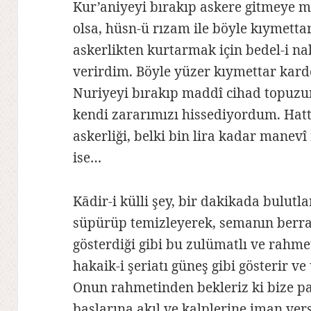
Kur’aniyeyi bırakıp askere gitmeye 
olsa, hüsn-ü rızam ile böyle kıymetta
askerlikten kurtarmak için bedel-i na
verirdim. Böyle yüzer kıymettar karde
Nuriyeyi bırakıp maddî cihad topuzun
kendi zararımızı hissediyordum. Hattâ
askerliği, belki bin lira kadar manevî
ise…
Kādir-i külli şey, bir dakikada bulutl
süpürüp temizleyerek, semanın berr
gösterdiği gibi bu zulümatlı ve rahmet
hakaik-i şeriatı güneş gibi gösterir ve
Onun rahmetinden bekleriz ki bize pa
başlarına akıl ve kalplerine iman vers