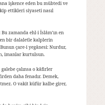
 “Sana işkence eden bu mübtedi ve
p ettikleri siyaseti nasıl
 Bu zamanda ehl-i İslâm’ın en
en bir dalaletle kalplerin
Bunun çare-i yegânesi: Nurdur,
un, imanlar kurtulsun.
 galebe çalınsa o kâfirler
firden daha fenadır. Demek,
tmez. O vakit küfür kalbe girer,