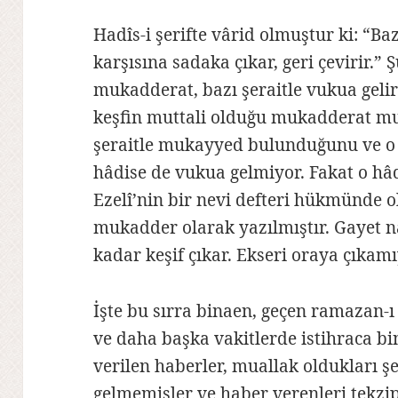
Hadîs-i şerifte vârid olmuştur ki: “Ba
karşısına sadaka çıkar, geri çevirir.” Ş
mukadderat, bazı şeraitle vukua gelirk
keşfin muttali olduğu mukadderat mut
şeraitle mukayyed bulunduğunu ve o
hâdise de vukua gelmiyor. Fakat o hâdi
Ezelî’nin bir nevi defteri hükmünde o
mukadder olarak yazılmıştır. Gayet na
kadar keşif çıkar. Ekseri oraya çıkamı
İşte bu sırra binaen, geçen ramazan-
ve daha başka vakitlerde istihraca b
verilen haberler, muallak oldukları ş
gelmemişler ve haber verenleri tekz