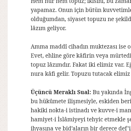
Hem nur hem topuz; ikisini, bu zaman
yapamaz. Onun için bütün kuvvetiml
olduğumdan, siyaset topuzu ne şeki
lâzım geliyor.
Amma maddî cihadın muktezası ise o v
Evet, ehline göre kâfirin veya mürted
topuz lâzımdır. Fakat iki elimiz var. 
nura kâfi gelir. Topuzu tutacak elimiz
Üçüncü Meraklı Sual:
Bu yakında İngi
bu hükûmete ilişmesiyle, eskiden be
hakiki nokta-i istinadı ve kuvve-i m
hamiyet-i İslâmiyeyi tehyic etmekle ş
ihyasına ve bid’aların bir derece def