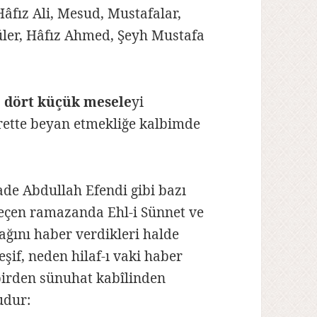
Hâfız Ali, Mesud, Mustafalar,
füler, Hâfız Ahmed, Şeyh Mustafa
ş
dört küçük mesele
yi
ette beyan etmekliğe kalbimde
e Abdullah Efendi gibi bazı
 geçen ramazanda Ehl-i Sünnet ve
cağını haber verdikleri halde
eşif, neden hilaf-ı vaki haber
birden sünuhat kabîlinden
udur: