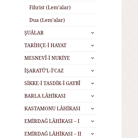
Fihrist (Lem’alar)
Dua (Lem’alar)
alt
ŞUÂLAR
menüyü
alt
genişlet
TARİHÇE-İ HAYAT
menüyü
alt
genişlet
MESNEVÎ-İ NURİYE
menüyü
alt
genişlet
İŞARATÜ’L-İ’CAZ
menüyü
alt
genişlet
SİKKE-İ TASDİK-İ GAYBÎ
menüyü
alt
genişlet
BARLA LÂHİKASI
menüyü
alt
genişlet
KASTAMONU LÂHİKASI
menüyü
alt
genişlet
EMİRDAĞ LÂHİKASI – I
menüyü
alt
genişlet
EMİRDAĞ LÂHİKASI – II