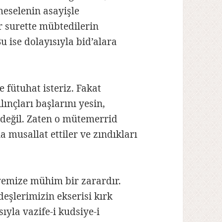
meselenin asayişle
ir surette mübtedilerin
u ise dolayısıyla bid’alara
e fütuhat isteriz. Fakat
kılınçları başlarını yesin,
 değil. Zaten o mütemerrid
a musallat ettiler ve zındıkları
yemize mühim bir zarardır.
eşlerimizin ekserisi kırk
ıyla vazife-i kudsiye-i