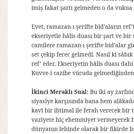
imiş fakat şartı gelmeden o da vukua
Evet, ramazan-ı şerifte bid’aların ref
ekseriyetle hâlis duası bir şart ve bi
camilere ramazan-ı şerifte bid’alar g
set çekip ferec gelmedi. Nasıl ki sâbık
ref’ eder. Ekseriyetin hâlis duası dah
Kuvve-i cazibe vücuda gelmediğinden 
İkinci Meraklı Sual:
Bu iki ay zarfın
siyasiye karşısında bana hem alâkad
kavî bir ihtimal ile ferah verecek bi
vaziyete hiç ehemmiyet vermeyerek bi
dünyanın lehinde olarak bir fikirde 