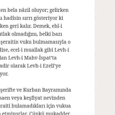
zen bela nâzil oluyor; gelirken
u hadîsin sırrı gösteriyor ki
en geri kalır. Demek, ehl-i
lak olmadığını, belki bazı
 şeraitin vuku bulmamasıyla o
se, ecel-i muallak gibi Levh-i
lan Levh-i Mahv-İspat’ta
dir olarak Levh-i Ezelî’ye
yor.
ı şerifte ve Kurban Bayramında
inaen veya keşfiyat nevinden
eraiti bulamadıkları için vukua
ip etmiyorlar. Çünkü mukadder