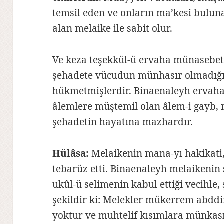
temsil eden ve onların ma’kesi buluna
alan melaike ile sabit olur.
Ve keza teşekkül-ü ervaha münasebet
şehadete vücudun münhasır olmadığın
hükmetmişlerdir. Binaenaleyh ervah
âlemlere müştemil olan âlem-i gayb, m
şehadetin hayatına mazhardır.
Hülâsa:
Melaikenin mana-yı hakikati,
tebarüz etti. Binaenaleyh melaikenin s
ukûl-ü selimenin kabul ettiği vecihle, 
şekildir ki: Melekler mükerrem abddir
yoktur ve muhtelif kısımlara münkası