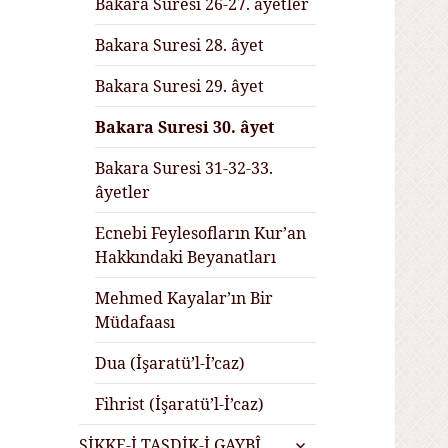
Bakara Suresi 26-27. âyetler
Bakara Suresi 28. âyet
Bakara Suresi 29. âyet
Bakara Suresi 30. âyet
Bakara Suresi 31-32-33.
âyetler
Ecnebi Feylesofların Kur’an
Hakkındaki Beyanatları
Mehmed Kayalar’ın Bir
Müdafaası
Dua (İşaratü’l-İ’caz)
Fihrist (İşaratü’l-İ’caz)
alt
SİKKE-İ TASDİK-İ GAYBÎ