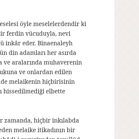
selesi öyle meselelerdendir ki
bir ferdin vücuduyla, nevi
nü inkâr eder. Binaenaleyh
ün din adamları her asırda
na ve aralarında muhaverenin
ukuna ve onlardan edilen
lde melaikenin hiçbirisinin
 hissedilmediği elbette
ir zamanda, hiçbir inkılabda
den melaike itikadının bir