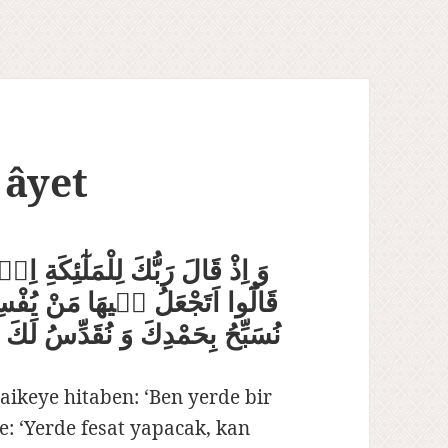
 âyet
وَ اِذْ قَالَ رَبُّكَ لِلْمَلٰٓئِكَ
قَالُٓوا اَتَجْعَلُ فٖيهَا مَنْ يُفْس
نُسَبِّحُ بِحَمْدِكَ وَ نُقَدِّسُ لَك
aikeye hitaben: ‘Ben yerde bir
e: ‘Yerde fesat yapacak, kan