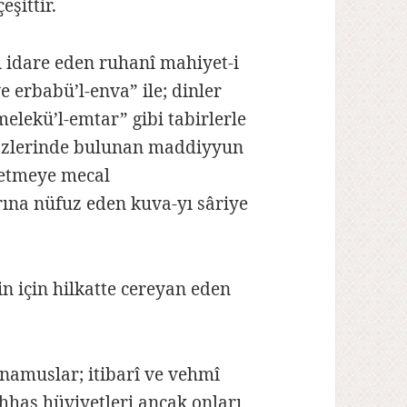
eşittir.
 idare eden ruhanî mahiyet-i
e erbabü’l-enva” ile; dinler
melekü’l-emtar” gibi tabirlerle
 gözlerinde bulunan maddiyyun
 etmeye mecal
ına nüfuz eden kuva-yı sâriye
in için hilkatte cereyan eden
 namuslar; itibarî ve vehmî
has hüviyetleri ancak onları