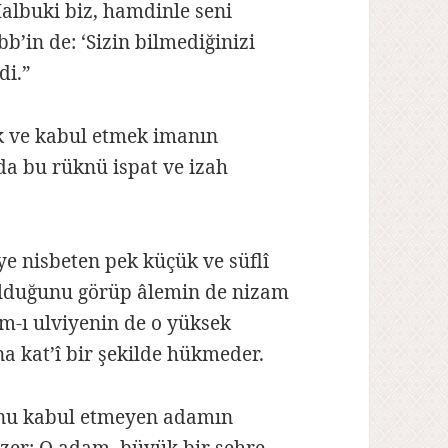
albuki biz, hamdinle seni
bb’in de: ‘Sizin bilmediğinizi
di.”
k ve kabul etmek imanın
a bu rüknü ispat ve izah
ye nisbeten pek küçük ve süflî
olduğunu görüp âlemin de nizam
m-ı ulviyenin de o yüksek
na kat’î bir şekilde hükmeder.
unu kabul etmeyen adamın