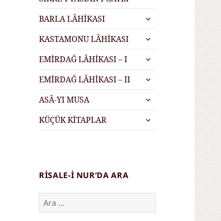
menüyü
alt
genişlet
BARLA LÂHİKASI
menüyü
alt
genişlet
KASTAMONU LÂHİKASI
menüyü
alt
genişlet
EMİRDAĞ LÂHİKASI – I
menüyü
alt
genişlet
EMİRDAĞ LÂHİKASI – II
menüyü
alt
genişlet
ASÂ-YI MUSA
menüyü
alt
genişlet
KÜÇÜK KİTAPLAR
menüyü
genişlet
RISALE-I NUR’DA ARA
Arama: