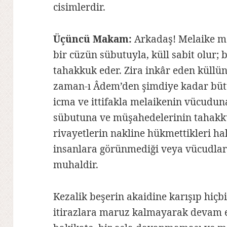
cisimlerdir.
Üçüncü Makam:
Arkadaş! Melaike me
bir cüzün sübutuyla, küll sabit olur; 
tahakkuk eder. Zira inkâr eden küllü
zaman-ı Âdem’den şimdiye kadar büt
icma ve ittifakla melaikenin vücudu
sübutuna ve müşahedelerinin tahakk
rivayetlerin nakline hükmettikleri ha
insanlara görünmediği veya vücudları
muhaldir.
Kezalik beşerin akaidine karışıp hiçb
itirazlara maruz kalmayarak devam e