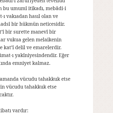
ebâdi-i zaruriyeden tevellüd
n bu umumî itikadı, mebâdi-i
-ı vakıadan hasıl olan ve
adsî bir hükmün neticesidir.
’î bir surette manevî bir
alar vukua gelen melaikenin
 kat’î delil ve emarelerdir.
mat-ı yakîniyesindendir. Eğer
tında emniyet kalmaz.
 zamanda vücudu tahakkuk etse
’in vücudu tahakkuk etse
caktır.
tibatı vardır: