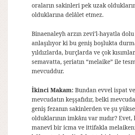
oraların sakinleri pek uzak oldukla
olduklarına delâlet etmez.
Binaenaleyh arzın zevi’l-hayatla dolu
anlaşılıyor ki bu geniş boşlukta dur
yıldızlarda, burçlarda ve çok kısım
semavatta, şeriatın “melaike” ile tesm
mevcuddur.
İkinci Makam:
Bundan evvel ispat ve 
mevcudatın keşşafıdır, belki mevcudat
geniş fezanın sakinlerden ve şu yüks
olduklarının imkânı var mıdır? Evet, b
manevî bir icma ve ittifakla melaike