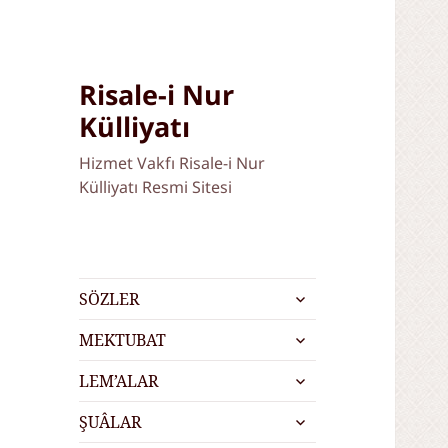
Risale-i Nur
Külliyatı
Hizmet Vakfı Risale-i Nur
Külliyatı Resmi Sitesi
alt
SÖZLER
menüyü
alt
genişlet
MEKTUBAT
menüyü
alt
genişlet
LEM’ALAR
menüyü
alt
genişlet
ŞUÂLAR
menüyü