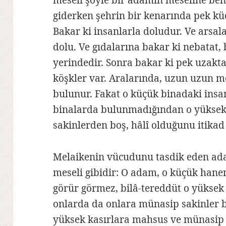
meseli şöyle bir adamın meseline ben
giderken şehrin bir kenarında pek kü
Bakar ki insanlarla doludur. Ve arsal
dolu. Ve gıdalarına bakar ki nebatat, 
yerindedir. Sonra bakar ki pek uzakt
köşkler var. Aralarında, uzun uzun 
bulunur. Fakat o küçük binadaki insan
binalarda bulunmadığından o yüksek
sakinlerden boş, hâlî olduğunu itikad
Melaikenin vücudunu tasdik eden adam
meseli gibidir: O adam, o küçük hane
görür görmez, bilâ-tereddüt o yüksek 
onlarda da onlara münasip sakinler
yüksek kasırlara mahsus ve münasip h