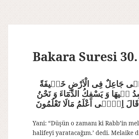
Bakara Suresi 30.
ةِ اِنّٖى جَاعِلٌ فِى الْاَرْضِ خَلٖيفَةً
ِدُ فٖيهَا وَ يَسْفِكُ الدِّمَٓاءَ وَ نَحْنُ
َ قَالَ اِنّٖٓى اَعْلَمُ مَالَا تَعْلَمُونَ
Yani: “Düşün o zamanı ki Rabb’in mel
halifeyi yaratacağım.’ dedi. Melaike d