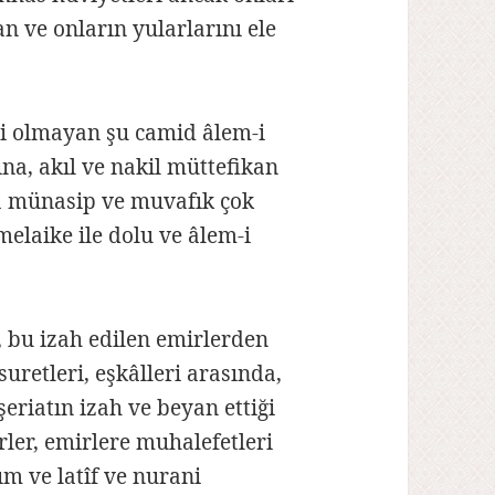
n ve onların yularlarını ele
i olmayan şu camid âlem-i
a, akıl ve nakil müttefikan
a münasip ve muvafık çok
elaike ile dolu ve âlem-i
 bu izah edilen emirlerden
uretleri, eşkâlleri arasında,
şeriatın izah ve beyan ettiği
ler, emirlere muhalefetleri
m ve latîf ve nurani