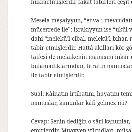
hükmetmişlerdir fakat tabirleri çeşit ç
Mesela meşaiyyun, “enva-ı mevcudatı
mücerrede ile”; işrakiyyun ise “ukûl v
dahi “melekü’l-cibal, melekü’l-bihar, 
tabir etmişlerdir. Hattâ akılları kör
taifesi de melaikenin manasını inkâr
bulamadıklarından, fıtratın namuslar
ile tabir etmişlerdir.
Sual: Kâinatın irtibatını, hayatını tem
namuslar, kanunlar kâfi gelmez mi?
Cevap: Senin dediğin o sâri kanunlar,
emirlerdir. Muayyen vücudları, müşah