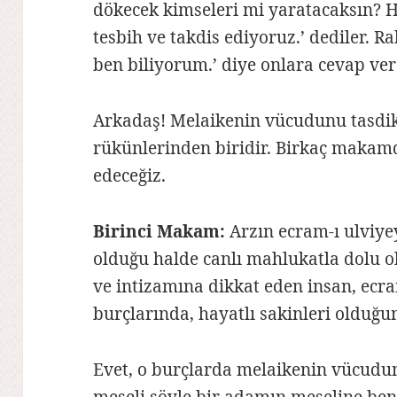
dökecek kimseleri mi yaratacaksın? H
tesbih ve takdis ediyoruz.’ dediler. Ra
ben biliyorum.’ diye onlara cevap ver
Arkadaş! Melaikenin vücudunu tasdi
rükünlerinden biridir. Birkaç makamd
edeceğiz.
Birinci Makam:
Arzın ecram-ı ulviye
olduğu halde canlı mahlukatla dolu 
ve intizamına dikkat eden insan, ecra
burçlarında, hayatlı sakinleri olduğu
Evet, o burçlarda melaikenin vücud