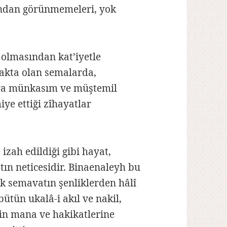
rından görünmemeleri, yok
 olmasından kat’iyetle
makta olan semalarda,
lara münkasım ve müştemil
iye ettiği zîhayatlar
izah edildiği gibi hayat,
ın neticesidir. Binaenaleyh bu
ek semavatın şenliklerden hâlî
ütün ukalâ-i akıl ve nakil,
nin mana ve hakikatlerine