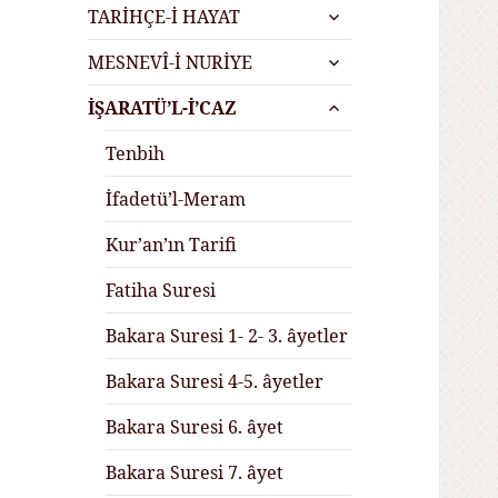
alt
genişlet
TARİHÇE-İ HAYAT
menüyü
alt
genişlet
MESNEVÎ-İ NURİYE
menüyü
alt
genişlet
İŞARATÜ’L-İ’CAZ
menüyü
genişlet
Tenbih
İfadetü’l-Meram
Kur’an’ın Tarifi
Fatiha Suresi
Bakara Suresi 1- 2- 3. âyetler
Bakara Suresi 4-5. âyetler
Bakara Suresi 6. âyet
Bakara Suresi 7. âyet