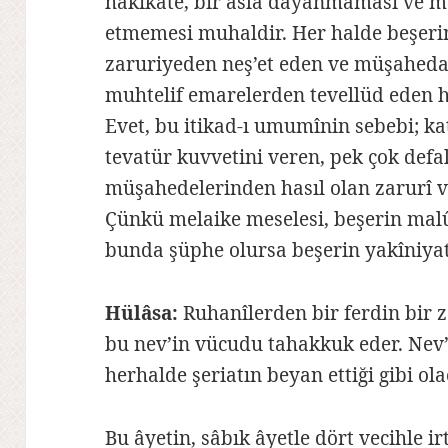
hakikate, bir asla dayanmaması ve m
etmemesi muhaldir. Her halde beşeri
zaruriyeden neş’et eden ve müşahedat
muhtelif emarelerden tevellüd eden h
Evet, bu itikad-ı umumînin sebebi; kat
tevatür kuvvetini veren, pek çok def
müşahedelerinden hasıl olan zarurî ve
Çünkü melaike meselesi, beşerin malû
bunda şüphe olursa beşerin yakîniya
Hülâsa:
Ruhanîlerden bir ferdin bir
bu nev’in vücudu tahakkuk eder. Nev
herhalde şeriatın beyan ettiği gibi ola
Bu âyetin, sâbık âyetle dört vecihle ir