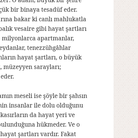
zer: O adam, büyük bir şehre
çük bir binaya tesadüf eder.
arına bakar ki canlı mahlukatla
balık vesaire gibi hayat şartları
a milyonlarca apartmanlar,
meydanlar, tenezzühgâhlar
ların hayat şartları, o büyük
, müzeyyen sarayları;
 eder.
ın meseli ise şöyle bir şahsın
nin insanlar ile dolu olduğunu
kasırların da hayat yeri ve
 bulunduğuna hükmeder. Ve o
ayat şartları vardır. Fakat