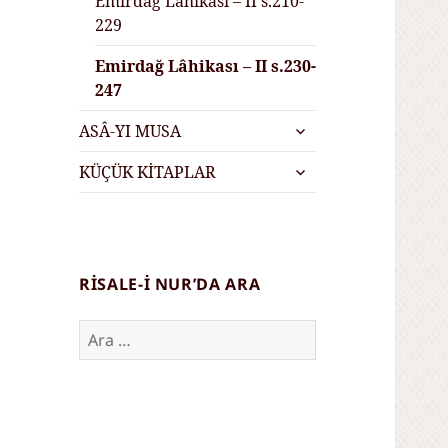
Emirdağ Lâhikası – II s.210-
229
Emirdağ Lâhikası – II s.230-
247
alt
ASÂ-YI MUSA
menüyü
alt
genişlet
KÜÇÜK KİTAPLAR
menüyü
genişlet
RISALE-I NUR’DA ARA
Arama: