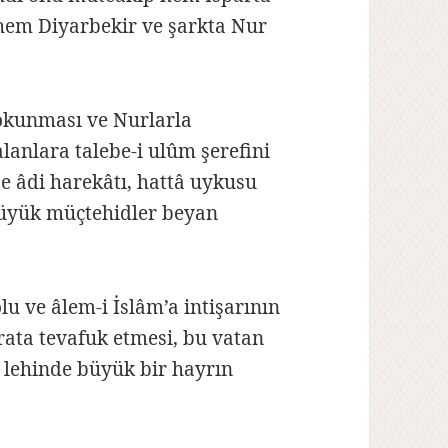
 hem Diyarbekir ve şarkta Nur
 okunması ve Nurlarla
lanlara talebe-i ulûm şerefini
e âdi harekâtı, hattâ uykusu
büyük müçtehidler beyan
u ve âlem-i İslâm’a intişarının
ata tevafuk etmesi, bu vatan
r lehinde büyük bir hayrın