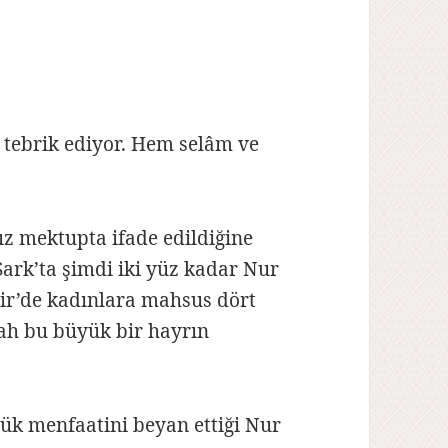
ı tebrik ediyor. Hem selâm ve
z mektupta ifade edildiğine
Şark’ta şimdi iki yüz kadar Nur
kir’de kadınlara mahsus dört
lah bu büyük bir hayrın
yük menfaatini beyan ettiği Nur