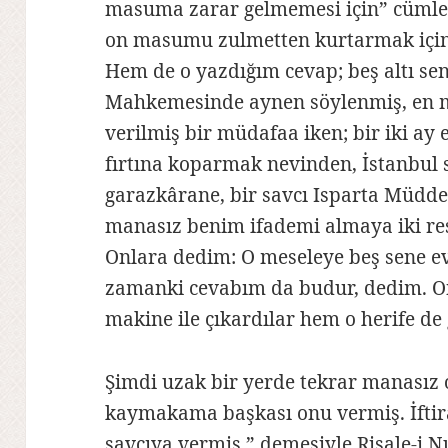
masuma zarar gelmemesi için” cümles
on masumu zulmetten kurtarmak için”
Hem de o yazdığım cevap; beş altı sen
Mahkemesinde aynen söylenmiş, en
verilmiş bir müdafaa iken; bir iki ay 
fırtına koparmak nevinden, İstanbul
garazkârane, bir savcı Isparta Müdd
manasız benim ifademi almaya iki r
Onlara dedim: O meseleye beş sene evv
zamanki cevabım da budur, dedim. On
makine ile çıkardılar hem o herife de
Şimdi uzak bir yerde tekrar manasız 
kaymakama başkası onu vermiş. İfti
savcıya vermiş.” demesiyle Risale-i N