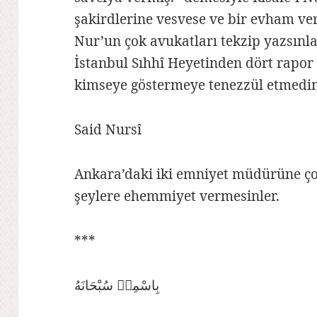
şakirdlerine vesvese ve bir evham ver
Nur’un çok avukatları tekzip yazsınl
İstanbul Sıhhî Heyetinden dört rapor
kimseye göstermeye tenezzül etmed
Said Nursî
Ankara’daki iki emniyet müdürüne ç
şeylere ehemmiyet vermesinler.
***
بِاسْمِهٖ سُبْحَانَهُ