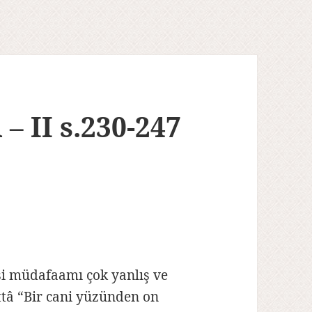
– II s.230-247
i müdafaamı çok yanlış ve
attâ “Bir cani yüzünden on