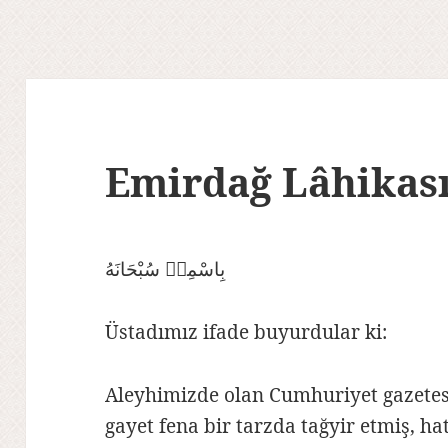
Emirdağ Lâhikası 
بِاسْمِهٖ سُبْحَانَهُ
Üstadımız ifade buyurdular ki:
Aleyhimizde olan Cumhuriyet gazetes
gayet fena bir tarzda tağyir etmiş, h