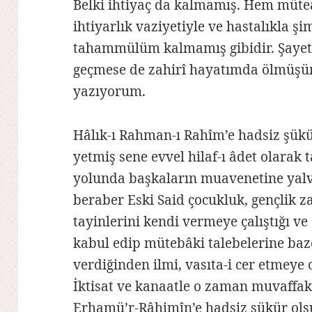
Belki ihtiyaç da kalmamış. Hem müt
ihtiyarlık vaziyetiyle ve hastalıkla ş
tahammülüm kalmamış gibidir. Şaye
geçmese de zahirî hayatımda ölmüşüm
yazıyorum.
Hâlık-ı Rahman-ı Rahîm’e hadsiz şükü
yetmiş sene evvel hilaf-ı âdet olarak t
yolunda başkaların muavenetine yalv
beraber Eski Said çocukluk, gençlik 
tayinlerini kendi vermeye çalıştığı v
kabul edip mütebâki talebelerine baz
verdiğinden ilmi, vasıta-i cer etmeye
İktisat ve kanaatle o zaman muvaffak 
Erhamü’r-Râhimîn’e hadsiz şükür olsun