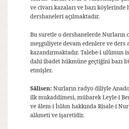
ve civarı kazaları ve bazı köylerinde
dershaneleri açılmaktadır.
Bu suretle o dershanelerde Nurların
meşguliyete devam edenlere ve ders a
kazandırmaktadır. Talebe-i ulûmun is
dahi ibadet hükmüne geçtiğini bazı 
etmişler.
Sâlisen:
Nurların radyo diliyle Anadol
ilk mukaddimesi, mübarek Leyle-i Ber
ve âlem-i İslâm hakkında Risale-i Nu
alâmeti ve işaretidir.