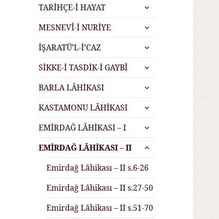
alt
genişlet
TARİHÇE-İ HAYAT
menüyü
alt
genişlet
MESNEVÎ-İ NURİYE
menüyü
alt
genişlet
İŞARATÜ’L-İ’CAZ
menüyü
alt
genişlet
SİKKE-İ TASDİK-İ GAYBÎ
menüyü
alt
genişlet
BARLA LÂHİKASI
menüyü
alt
genişlet
KASTAMONU LÂHİKASI
menüyü
alt
genişlet
EMİRDAĞ LÂHİKASI – I
menüyü
alt
genişlet
EMİRDAĞ LÂHİKASI – II
menüyü
genişlet
Emirdağ Lâhikası – II s.6-26
Emirdağ Lâhikası – II s.27-50
Emirdağ Lâhikası – II s.51-70