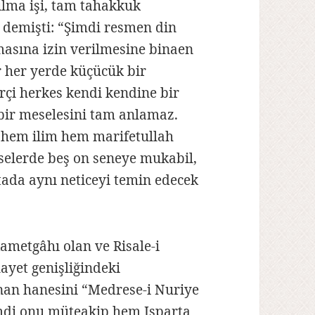
lma işi, tam tahakkuk
 demişti: “Şimdi resmen din
lmasına izin verilmesine binaen
 her yerde küçücük bir
rçi herkes kendi kendine bir
 bir meselesini tam anlamaz.
n hem ilim hem marifetullah
selerde beş on seneye mukabil,
tada aynı neticeyi temin edecek
ametgâhı olan ve Risale-i
layet genişliğindeki
nan hanesini “Medrese-i Nuriye
Şimdi onu müteakip hem Isparta