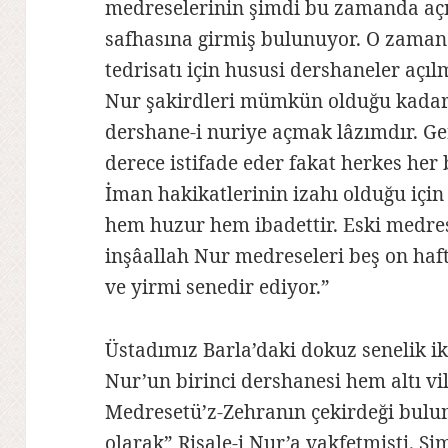
medreselerinin şimdi bu zamanda açı
safhasına girmiş bulunuyor. O zaman
tedrisatı için hususi dershaneler açı
Nur şakirdleri mümkün olduğu kadar
dershane-i nuriye açmak lâzımdır. Ge
derece istifade eder fakat herkes her
İman hakikatlerinin izahı olduğu içi
hem huzur hem ibadettir. Eski medre
inşâallah Nur medreseleri beş on haf
ve yirmi senedir ediyor.”
Üstadımız Barla’daki dokuz senelik ik
Nur’un birinci dershanesi hem altı vi
Medresetü’z-Zehranın çekirdeği bulu
olarak” Risale-i Nur’a vakfetmişti. 