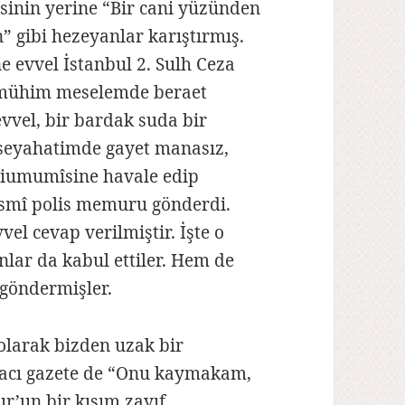
inin yerine “Bir cani yüzünden
 gibi hezeyanlar karıştırmış.
e evvel İstanbul 2. Sulh Ceza
 mühim meselemde beraet
evvel, bir bardak suda bir
 seyahatimde gayet manasız,
eiumumîsine havale edip
esmî polis memuru gönderdi.
el cevap verilmiştir. İşte o
lar da kabul ettiler. Hem de
 göndermişler.
olarak bizden uzak bir
racı gazete de “Onu kaymakam,
ur’un bir kısım zayıf