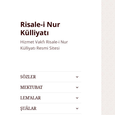
Risale-i Nur
Külliyatı
Hizmet Vakfı Risale-i Nur
Külliyatı Resmi Sitesi
alt
SÖZLER
menüyü
alt
genişlet
MEKTUBAT
menüyü
alt
genişlet
LEM’ALAR
menüyü
alt
genişlet
ŞUÂLAR
menüyü