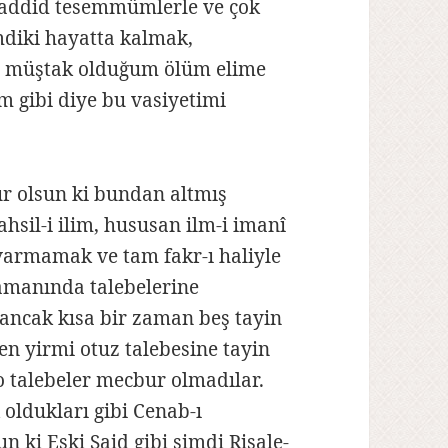
eaddid tesemmümlerle ve çok
imdiki hayatta kalmak,
t müştak olduğum ölüm elime
 gibi diye bu vasiyetimi
r olsun ki bundan altmış
ahsil-i ilim, hususan ilm-i imanî
armamak ve tam fakr-ı haliyle
zamanında talebelerine
e ancak kısa bir zaman beş tayin
en yirmi otuz talebesine tayin
 o talebeler mecbur olmadılar.
oldukları gibi Cenab-ı
 ki Eski Said gibi şimdi Risale-