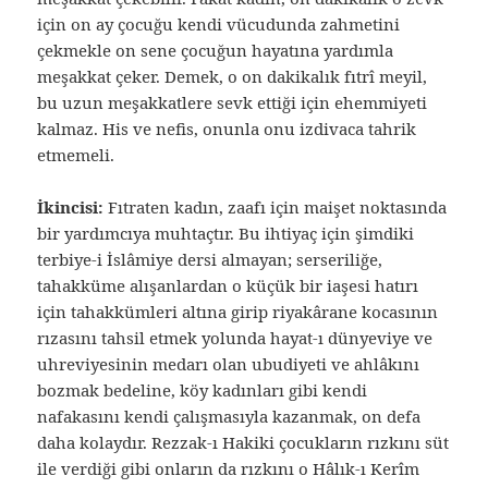
için on ay çocuğu kendi vücudunda zahmetini
çekmekle on sene çocuğun hayatına yardımla
meşakkat çeker. Demek, o on dakikalık fıtrî meyil,
bu uzun meşakkatlere sevk ettiği için ehemmiyeti
kalmaz. His ve nefis, onunla onu izdivaca tahrik
etmemeli.
İkincisi:
Fıtraten kadın, zaafı için maişet noktasında
bir yardımcıya muhtaçtır. Bu ihtiyaç için şimdiki
terbiye-i İslâmiye dersi almayan; serseriliğe,
tahakküme alışanlardan o küçük bir iaşesi hatırı
için tahakkümleri altına girip riyakârane kocasının
rızasını tahsil etmek yolunda hayat-ı dünyeviye ve
uhreviyesinin medarı olan ubudiyeti ve ahlâkını
bozmak bedeline, köy kadınları gibi kendi
nafakasını kendi çalışmasıyla kazanmak, on defa
daha kolaydır. Rezzak-ı Hakiki çocukların rızkını süt
ile verdiği gibi onların da rızkını o Hâlık-ı Kerîm