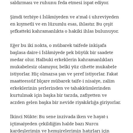
saldırması ve ruhunu feda etmesi ispat ediyor.
Şimdi terbiye-i İslâmiyeden ve a’mal-i uhreviyeden
en kıymetli ve en lüzumlu esas, ihlastır. Bu çeşit
şefkatteki kahramanlıkta o hakiki ihlas bulunuyor.
Eğer bu iki nokta, o mübarek taifede inkişafa
başlasa daire-i İslâmiyede pek büyük bir saadete
medar olur. Halbuki erkeklerin kahramanlıkları
mukabelesiz olamıyor, belki yüz cihette mukabele
istiyorlar. Hiç olmazsa şan ve şeref istiyorlar. Fakat
maatteessüf bîçare mübarek taife-i nisaiye, zalim
erkeklerinin şerlerinden ve tahakkümlerinden
kurtulmak için başka bir tarzda, zafiyetten ve
aczden gelen başka bir nevide riyakârlığa giriyorlar.
İkinci Nükte: Bu sene inzivada iken ve hayat-ı
içtimaiyeden çekildiğim halde bazı Nurcu
kardeşlerimin ve hemşirelerimin hatırları için