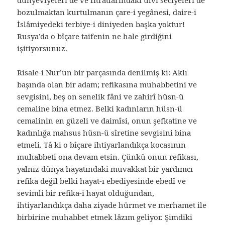
dünyeviyeleri de ve fıtratlarındaki ulvi seciyeleri de
bozulmaktan kurtulmanın çare-i yegânesi, daire-i
İslâmiyedeki terbiye-i diniyeden başka yoktur!
Rusya’da o bîçare taifenin ne hale girdiğini
işitiyorsunuz.
Risale-i Nur’un bir parçasında denilmiş ki: Aklı
başında olan bir adam; refikasına muhabbetini ve
sevgisini, beş on senelik fâni ve zahirî hüsn-ü
cemaline bina etmez. Belki kadınların hüsn-ü
cemalinin en güzeli ve daimîsi, onun şefkatine ve
kadınlığa mahsus hüsn-ü sîretine sevgisini bina
etmeli. Tâ ki o bîçare ihtiyarlandıkça kocasının
muhabbeti ona devam etsin. Çünkü onun refikası,
yalnız dünya hayatındaki muvakkat bir yardımcı
refika değil belki hayat-ı ebediyesinde ebedî ve
sevimli bir refika-i hayat olduğundan,
ihtiyarlandıkça daha ziyade hürmet ve merhamet ile
birbirine muhabbet etmek lâzım geliyor. Şimdiki