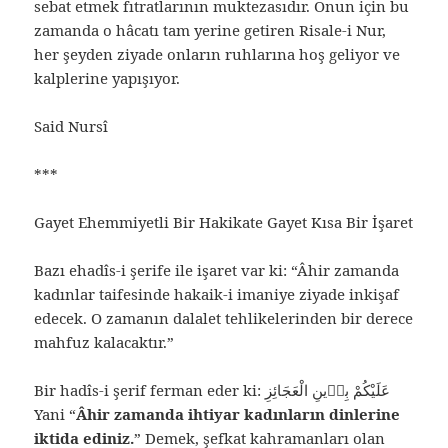
sebat etmek fıtratlarının muktezasıdır. Onun için bu
zamanda o hâcatı tam yerine getiren Risale-i Nur,
her şeyden ziyade onların ruhlarına hoş geliyor ve
kalplerine yapışıyor.
Said Nursî
***
Gayet Ehemmiyetli Bir Hakikate Gayet Kısa Bir İşaret
Bazı ehadîs-i şerife ile işaret var ki: “Âhir zamanda
kadınlar taifesinde hakaik-i imaniye ziyade inkişaf
edecek. O zamanın dalalet tehlikelerinden bir derece
mahfuz kalacaktır.”
Bir hadîs-i şerif ferman eder ki: عَلَيْكُمْ بِدٖينِ الْعَجَائِزِ
Yani “
Âhir zamanda ihtiyar kadınların dinlerine
iktida ediniz.
” Demek, şefkat kahramanları olan