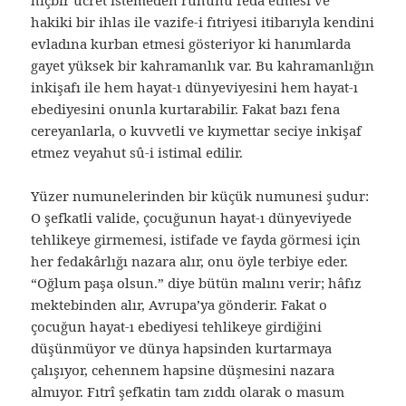
hiçbir ücret istemeden ruhunu feda etmesi ve
hakiki bir ihlas ile vazife-i fıtriyesi itibarıyla kendini
evladına kurban etmesi gösteriyor ki hanımlarda
gayet yüksek bir kahramanlık var. Bu kahramanlığın
inkişafı ile hem hayat-ı dünyeviyesini hem hayat-ı
ebediyesini onunla kurtarabilir. Fakat bazı fena
cereyanlarla, o kuvvetli ve kıymettar seciye inkişaf
etmez veyahut sû-i istimal edilir.
Yüzer numunelerinden bir küçük numunesi şudur:
O şefkatli valide, çocuğunun hayat-ı dünyeviyede
tehlikeye girmemesi, istifade ve fayda görmesi için
her fedakârlığı nazara alır, onu öyle terbiye eder.
“Oğlum paşa olsun.” diye bütün malını verir; hâfız
mektebinden alır, Avrupa’ya gönderir. Fakat o
çocuğun hayat-ı ebediyesi tehlikeye girdiğini
düşünmüyor ve dünya hapsinden kurtarmaya
çalışıyor, cehennem hapsine düşmesini nazara
almıyor. Fıtrî şefkatin tam zıddı olarak o masum