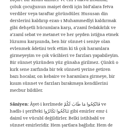
çoluk çocuğunun maişet derdi için bid’alara fetva
verdiler veya taraftar göründüler. Hususan din
derslerini kaldırıp ezan-ı Muhammedîyi kaldırmak
gibi dehşetli hücumlara karşı, a’zamî fedakârlık ve
a’zamî sebat ve metanet ve her şeyden istiğna etmek
lüzumu karşısında, ben bir sünnet-i seniye olan
evlenmek âdetini terk ettim ki tâ çok haramlara
girmeyeyim ve çok vâcibleri ve farzları yapabileyim.
Bir sünnet yüzünden yüz günaha girilmez. Çünkü o
kırk sene zarfında bir tek sünneti yerine getiren
bazı hocalar, on kebaire ve haramlara girmeye, bir
kısım sünnet ve farzları bırakmaya kendilerini
mecbur bildiler.
Sâniyen
: Âyet-i kerîmede فَانْكِحُوا مَا طَابَ لَكُمْ ve
hadîs-i şerifteki تَنَاكَحُوا تَكَاثَرُوا gibi emirler emr-i
daimî ve vücubî değildirler. Belki istihbabî ve
sünnet emirleridir. Hem şartlara bağlıdır. Hem de