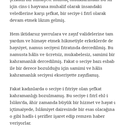
için cins-i hayvana muhalif olarak insandaki
veledlerine karşı şefkat, bir seciye-i fıtrî olarak
devam etmek lâzım gelmiş.
Hem iktidarsız yavrulara ve zayıf validelerine tam
yardım ve himaye etmek hikmetiyle erkeklerde de
haysiyet, namus seciyesi fıtratında dercedilmiş. Bu
namusta hâlis ve ücretsiz, mukabelesiz, samimi bir
kahramanlık dercedilmiş. Fakat o seciye bazı esbab
ile bir derece bozulduğu için samimi ve hâlis
kahramanlık seciyesi ekseriyette zayıflamış.
Fakat kadınlarda o seciye-i fıtriye olan şefkat
kahramanlığı bozulmamış. Bu seciye-i fıtrî ehl-i
İslâm’da, âhir zamanda büyük bir hizmet ve hayat-ı
içtimaiyede, İslâmiyet dairesinde bir esas olacağına
o gibi hadîs-i şerifler işaret edip remzen haber
veriyorlar.