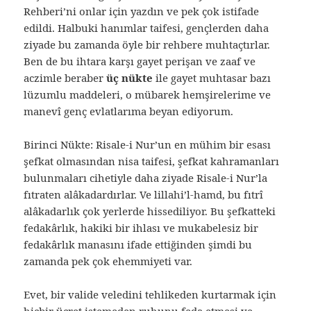
Rehberi’ni onlar için yazdın ve pek çok istifade
edildi. Halbuki hanımlar taifesi, gençlerden daha
ziyade bu zamanda öyle bir rehbere muhtaçtırlar.
Ben de bu ihtara karşı gayet perişan ve zaaf ve
aczimle beraber
üç nükte
ile gayet muhtasar bazı
lüzumlu maddeleri, o mübarek hemşirelerime ve
manevî genç evlatlarıma beyan ediyorum.
Birinci Nükte: Risale-i Nur’un en mühim bir esası
şefkat olmasından nisa taifesi, şefkat kahramanları
bulunmaları cihetiyle daha ziyade Risale-i Nur’la
fıtraten alâkadardırlar. Ve lillahi’l-hamd, bu fıtrî
alâkadarlık çok yerlerde hissediliyor. Bu şefkatteki
fedakârlık, hakiki bir ihlası ve mukabelesiz bir
fedakârlık manasını ifade ettiğinden şimdi bu
zamanda pek çok ehemmiyeti var.
Evet, bir valide veledini tehlikeden kurtarmak için