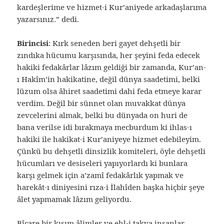
kardeşlerime ve hizmet-i Kur’aniyede arkadaşlarıma
yazarsınız.” dedi.
Birincisi
: Kırk seneden beri gayet dehşetli bir
zındıka hücumu karşısında, her şeyini feda edecek
hakiki fedakârlar lâzım geldiği bir zamanda, Kur’an-
ı Hakîm’in hakikatine, değil dünya saadetimi, belki
lüzum olsa âhiret saadetimi dahi feda etmeye karar
verdim. Değil bir sünnet olan muvakkat dünya
zevcelerini almak, belki bu dünyada on huri de
bana verilse idi bırakmaya mecburdum ki ihlas-ı
hakiki ile hakikat-i Kur’aniyeye hizmet edebileyim.
Çünkü bu dehşetli dinsizlik komiteleri, öyle dehşetli
hücumları ve desiseleri yapıyorlardı ki bunlara
karşı gelmek için a’zamî fedakârlık yapmak ve
harekât-ı diniyesini rıza-i İlahîden başka hiçbir şeye
âlet yapmamak lâzım geliyordu.
Bîçare bir kısım âlimler ve ehl-i takva insanlar,