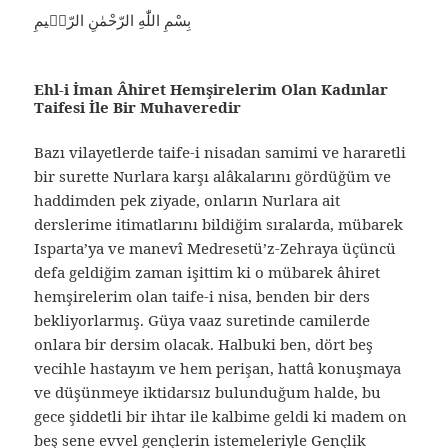
بِسْمِ اللّٰهِ الرّحْمٰنِ الرّحٖيمِ
Ehl-i İman Âhiret Hemşirelerim Olan Kadınlar
Taifesi İle Bir Muhaveredir
Bazı vilayetlerde taife-i nisadan samimi ve hararetli
bir surette Nurlara karşı alâkalarını gördüğüm ve
haddimden pek ziyade, onların Nurlara ait
derslerime itimatlarını bildiğim sıralarda, mübarek
Isparta’ya ve manevî Medresetü’z-Zehraya üçüncü
defa geldiğim zaman işittim ki o mübarek âhiret
hemşirelerim olan taife-i nisa, benden bir ders
bekliyorlarmış. Güya vaaz suretinde camilerde
onlara bir dersim olacak. Halbuki ben, dört beş
vecihle hastayım ve hem perişan, hattâ konuşmaya
ve düşünmeye iktidarsız bulunduğum halde, bu
gece şiddetli bir ihtar ile kalbime geldi ki madem on
beş sene evvel gençlerin istemeleriyle Gençlik