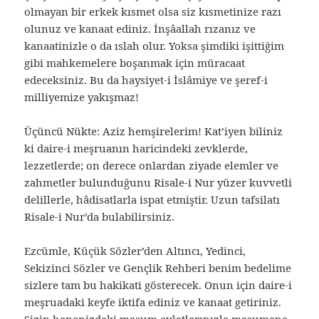
olmayan bir erkek kısmet olsa siz kısmetinize razı
olunuz ve kanaat ediniz. İnşâallah rızanız ve
kanaatinizle o da ıslah olur. Yoksa şimdiki işittiğim
gibi mahkemelere boşanmak için müracaat
edeceksiniz. Bu da haysiyet-i İslâmiye ve şeref-i
milliyemize yakışmaz!
Üçüncü Nükte: Aziz hemşirelerim! Kat’iyen biliniz
ki daire-i meşruanın haricindeki zevklerde,
lezzetlerde; on derece onlardan ziyade elemler ve
zahmetler bulunduğunu Risale-i Nur yüzer kuvvetli
delillerle, hâdisatlarla ispat etmiştir. Uzun tafsilatı
Risale-i Nur’da bulabilirsiniz.
Ezcümle, Küçük Sözler’den Altıncı, Yedinci,
Sekizinci Sözler ve Gençlik Rehberi benim bedelime
sizlere tam bu hakikati gösterecek. Onun için daire-i
meşruadaki keyfe iktifa ediniz ve kanaat getiriniz.