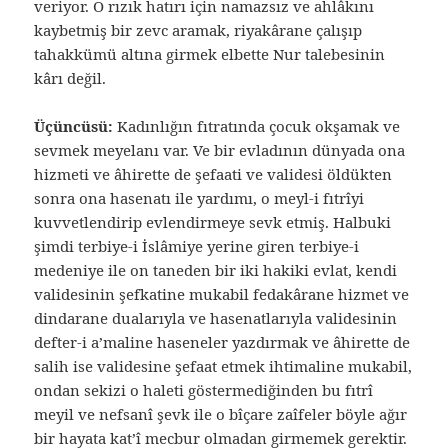
veriyor. O rızık hatırı için namazsız ve ahlâkını
kaybetmiş bir zevc aramak, riyakârane çalışıp
tahakkümü altına girmek elbette Nur talebesinin
kârı değil.
Üçüncüsü:
Kadınlığın fıtratında çocuk okşamak ve
sevmek meyelanı var. Ve bir evladının dünyada ona
hizmeti ve âhirette de şefaati ve validesi öldükten
sonra ona hasenatı ile yardımı, o meyl-i fıtrîyi
kuvvetlendirip evlendirmeye sevk etmiş. Halbuki
şimdi terbiye-i İslâmiye yerine giren terbiye-i
medeniye ile on taneden bir iki hakiki evlat, kendi
validesinin şefkatine mukabil fedakârane hizmet ve
dindarane dualarıyla ve hasenatlarıyla validesinin
defter-i a’maline haseneler yazdırmak ve âhirette de
salih ise validesine şefaat etmek ihtimaline mukabil,
ondan sekizi o haleti göstermediğinden bu fıtrî
meyil ve nefsanî şevk ile o bîçare zaîfeler böyle ağır
bir hayata kat’î mecbur olmadan girmemek gerektir.