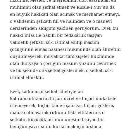
Ezcümle: Meslek ve meşrebimin dört esasından en
mühimmi olan şefkat etmek ve Risale-i Nur’un da
en büyük hakikati olan acımak ve merhamet etmeyi,
o validemin şefkatli fiil ve halinden ve o manevî
derslerinden aldığımı yakînen görüyorum. Evet, bu
hakiki ihlas ile hakiki bir fedakârlık taşıyan
validelik şefkati, sû-i istimal edilip masum
çocuğunun elmas hazinesi hükmünde olan âhiretini
düşünmeyerek, muvakkat fâni şişeler hükmünde
olan dünyaya o çocuğun masum yüzünü çevirmek
ve bu şekilde ona şefkat göstermek, o şefkati sû-i
istimal etmektir.
Evet, kadınların şefkat cihetiyle bu
kahramanlıklarını hiçbir ücret ve hiçbir mukabele
istemeyerek, hiçbir faide-i şahsiye, hiçbir gösteriş
manası olmayarak ruhunu feda ettiklerine; o
şefkatin küçücük bir numunesini taşıyan bir
tavuğun yavrusunu kurtarmak için arslana