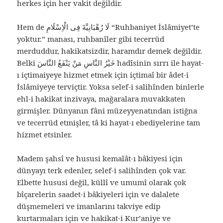
herkes için her vakit değildir.
Hem de لَا رُهْبَانِيَّةَ فِى الْاِسْلَامِ “Ruhbaniyet İslâmiyet’te
yoktur.” manası, ruhbanîler gibi tecerrüd
merduddur, hakikatsizdir, haramdır demek değildir.
Belki خَيْرُ النَّاسِ مَنْ يَنْفَعُ النَّاسَ hadîsinin sırrı ile hayat-
ı içtimaiyeye hizmet etmek için içtimaî bir âdet-i
İslâmiyeye terviçtir. Yoksa selef-i salihînden binlerle
ehl-i hakikat inzivaya, mağaralara muvakkaten
girmişler. Dünyanın fâni müzeyyenatından istiğna
ve tecerrüd etmişler, tâ ki hayat-ı ebediyelerine tam
hizmet etsinler.
Madem şahsî ve hususi kemalât-ı bâkiyesi için
dünyayı terk edenler, selef-i salihînden çok var.
Elbette hususi değil, küllî ve umumî olarak çok
bîçarelerin saadet-i bâkiyeleri için ve dalalete
düşmemeleri ve imanlarını takviye edip
kurtarmaları için ve hakikat-i Kur’aniye ve