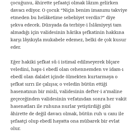
çocuğunu, âhirette şefaatçi olmak lâzım gelirken
davacı ediyor. O çocuk “Niçin benim imanımı takviye
etmeden bu helâketime sebebiyet verdin?” diye
şekva edecek. Dünyada da terbiye-i İslâmiyeyi tam
almadığı için validesinin hârika şefkatinin hakkına
karşı lâyıkıyla mukabele edemez, belki de çok kusur
eder.
Eğer hakiki şefkat sû-i istimal edilmeyerek bîçare
veledini, haps-i ebedî olan cehennemden ve idam-ı
ebedî olan dalalet içinde ölmekten kurtarmaya o
şefkat sırrı ile çalışsa; o veledin bütün ettiği
hasenatının bir misli, validesinin defter-i a’maline
geçeceğinden validesinin vefatından sonra her vakit
hasenatları ile ruhuna nurlar yetiştirdiği gibi
âhirette de değil davacı olmak, bütün ruh u canı ile
şefaatçi olup ebedî hayatta ona mübarek bir evlat
olur.