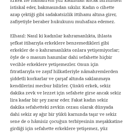
Erkek ise nâmahrem yüz kadından ancak birisinden
istiskal eder, bakmasından sıkılır. Kadın o cihette
azap çektiği gibi sadakatsizlik ittihamı altına girer,
zafiyetiyle beraber hukukunu muhafaza edemez.
Elhasıl: Nasıl ki kadınlar kahramanlıkta, ihlasta
şefkat itibarıyla erkeklere benzemedikleri gibi
erkekler de o kahramanlıkta onlara yetişemiyorlar;
öyle de o masum hanımlar dahi sefahette hiçbir
vecihle erkeklere yetişemezler. Onun için
fıtratlarıyla ve zayıf hilkatleriyle nâmahremlerden
şiddetli korkarlar ve çarşaf altında saklanmaya
kendilerini mecbur bilirler. Çünkü erkek, sekiz
dakika zevk ve lezzet için sefahete girse ancak sekiz
lira kadar bir şey zarar eder. Fakat kadın sekiz
dakika sefahetteki zevkin cezası olarak dünyada
dahi sekiz ay ağır bir yükü karnında taşır ve sekiz
sene de o hâmisiz çocuğun terbiyesinin meşakkatine
girdiği için sefahette erkeklere yetişemez, yüz