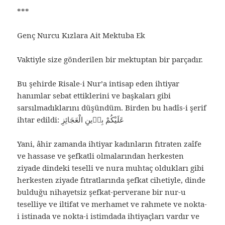
***
Genç Nurcu Kızlara Ait Mektuba Ek
Vaktiyle size gönderilen bir mektuptan bir parçadır.
Bu şehirde Risale-i Nur’a intisap eden ihtiyar
hanımlar sebat ettiklerini ve başkaları gibi
sarsılmadıklarını düşündüm. Birden bu hadîs-i şerif
ihtar edildi: عَلَيْكُمْ بِدٖينِ الْعَجَائِزِ
Yani, âhir zamanda ihtiyar kadınların fıtraten zaîfe
ve hassase ve şefkatli olmalarından herkesten
ziyade dindeki teselli ve nura muhtaç oldukları gibi
herkesten ziyade fıtratlarında şefkat cihetiyle, dinde
bulduğu nihayetsiz şefkat-perverane bir nur-u
teselliye ve iltifat ve merhamet ve rahmete ve nokta-
i istinada ve nokta-i istimdada ihtiyaçları vardır ve