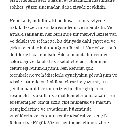
Sizin hanenizdeki masum evlatlarınızla masumane
sohbet, yüzer sinemadan daha ziyade zevklidir.
Hem kat’iyen biliniz ki bu hayat-ı dünyeviyede
hakiki lezzet, iman dairesindedir ve imandadır. Ve
a’mal-i salihanın her birisinde bir manevî lezzet var.
Ve dalalet ve sefahette, bu dünyada dahi gayet acı ve
çirkin elemler bulunduğunu Risale-i Nur yüzer kat’î
delillerle ispat etmiştir. Âdeta imanda bir cennet
çekirdeği ve dalalette ve sefahette bir cehennem
çekirdeği bulunduğunu, ben kendim çok
tecrübelerle ve hâdiselerle aynelyakîn görmüşüm ve
Risale-i Nur’da bu hakikat tekrar ile yazılmış. En
şedit muannid ve muterizlerin eline girip hem
resmî ehl-i vukuflar ve mahkemeler o hakikati cerh
edememişler. Şimdi sizin gibi mübarek ve masum
hemşirelerime ve evlatlarım hükmünde
küçüklerinize, başta Tesettür Risalesi ve Gençlik
Rehberi ve Küçük Sözler benim bedelime sizlere