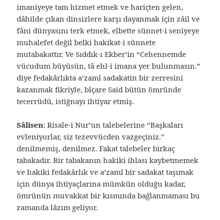
imaniyeye tam hizmet etmek ve hariçten gelen,
dâhilde çıkan dinsizlere karşı dayanmak için zâil ve
fâni dünyasını terk etmek, elbette sünnet-i seniyeye
muhalefet değil belki hakikat-i sünnete
mutabakattır. Ve Sıddık-ı Ekber’in “Cehennemde
vücudum büyüsün, tâ ehl-i imana yer bulunmasın.”
diye fedakârlıkta a’zamî sadakatin bir zerresini
kazanmak fikriyle, bîçare Said bütün ömründe
tecerrüdü, istiğnayı ihtiyar etmiş.
Sâlisen
: Risale-i Nur’un talebelerine “Başkaları
evleniyorlar, siz tezevvücden vazgeçiniz.”
denilmemiş, denilmez. Fakat talebeler birkaç
tabakadır. Bir tabakanın hakiki ihlası kaybetmemek
ve hakiki fedakârlık ve a’zamî bir sadakat taşımak
için dünya ihtiyaçlarına mümkün olduğu kadar,
ömrünün muvakkat bir kısmında bağlanmaması bu
zamanda lâzım geliyor.