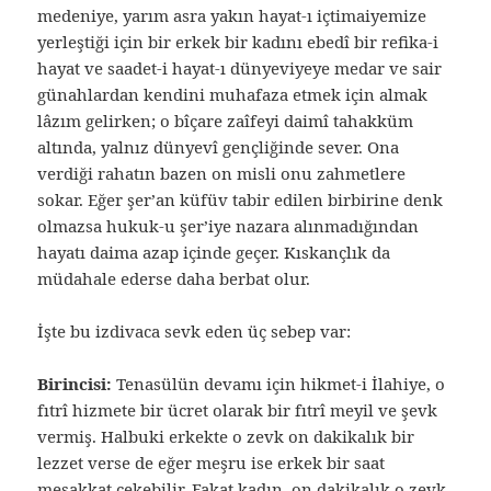
medeniye, yarım asra yakın hayat-ı içtimaiyemize
yerleştiği için bir erkek bir kadını ebedî bir refika-i
hayat ve saadet-i hayat-ı dünyeviyeye medar ve sair
günahlardan kendini muhafaza etmek için almak
lâzım gelirken; o bîçare zaîfeyi daimî tahakküm
altında, yalnız dünyevî gençliğinde sever. Ona
verdiği rahatın bazen on misli onu zahmetlere
sokar. Eğer şer’an küfüv tabir edilen birbirine denk
olmazsa hukuk-u şer’iye nazara alınmadığından
hayatı daima azap içinde geçer. Kıskançlık da
müdahale ederse daha berbat olur.
İşte bu izdivaca sevk eden üç sebep var:
Birincisi:
Tenasülün devamı için hikmet-i İlahiye, o
fıtrî hizmete bir ücret olarak bir fıtrî meyil ve şevk
vermiş. Halbuki erkekte o zevk on dakikalık bir
lezzet verse de eğer meşru ise erkek bir saat
meşakkat çekebilir. Fakat kadın, on dakikalık o zevk