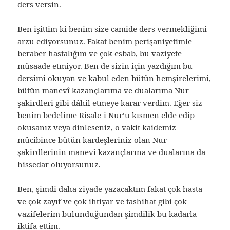
ders versin.
Ben işittim ki benim size camide ders vermekliğimi
arzu ediyorsunuz. Fakat benim perişaniyetimle
beraber hastalığım ve çok esbab, bu vaziyete
müsaade etmiyor. Ben de sizin için yazdığım bu
dersimi okuyan ve kabul eden bütün hemşirelerimi,
bütün manevî kazançlarıma ve dualarıma Nur
şakirdleri gibi dâhil etmeye karar verdim. Eğer siz
benim bedelime Risale-i Nur’u kısmen elde edip
okusanız veya dinleseniz, o vakit kaidemiz
mûcibince bütün kardeşleriniz olan Nur
şakirdlerinin manevî kazançlarına ve dualarına da
hissedar oluyorsunuz.
Ben, şimdi daha ziyade yazacaktım fakat çok hasta
ve çok zayıf ve çok ihtiyar ve tashihat gibi çok
vazifelerim bulunduğundan şimdilik bu kadarla
iktifa ettim.