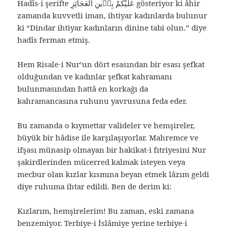
Hadîs-i şerifte عَلَيْكُمْ بِدٖينِ الْعَجَائِزِ gösteriyor ki âhir
zamanda kuvvetli iman, ihtiyar kadınlarda bulunur
ki “Dindar ihtiyar kadınların dinine tabi olun.” diye
hadîs ferman etmiş.
Hem Risale-i Nur’un dört esasından bir esası şefkat
olduğundan ve kadınlar şefkat kahramanı
bulunmasından hattâ en korkağı da
kahramancasına ruhunu yavrusuna feda eder.
Bu zamanda o kıymettar valideler ve hemşireler,
büyük bir hâdise ile karşılaşıyorlar. Mahremce ve
ifşası münasip olmayan bir hakikat-i fıtriyesini Nur
şakirdlerinden mücerred kalmak isteyen veya
mecbur olan kızlar kısmına beyan etmek lâzım geldi
diye ruhuma ihtar edildi. Ben de derim ki:
Kızlarım, hemşirelerim! Bu zaman, eski zamana
benzemiyor. Terbiye-i İslâmiye yerine terbiye-i