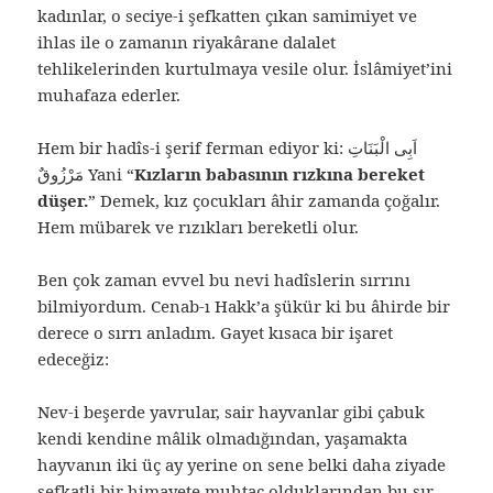
kadınlar, o seciye-i şefkatten çıkan samimiyet ve
ihlas ile o zamanın riyakârane dalalet
tehlikelerinden kurtulmaya vesile olur. İslâmiyet’ini
muhafaza ederler.
Hem bir hadîs-i şerif ferman ediyor ki: اَبِى الْبَنَاتِ
مَرْزُوقٌ Yani “
Kızların babasının rızkına bereket
düşer.
” Demek, kız çocukları âhir zamanda çoğalır.
Hem mübarek ve rızıkları bereketli olur.
Ben çok zaman evvel bu nevi hadîslerin sırrını
bilmiyordum. Cenab-ı Hakk’a şükür ki bu âhirde bir
derece o sırrı anladım. Gayet kısaca bir işaret
edeceğiz:
Nev-i beşerde yavrular, sair hayvanlar gibi çabuk
kendi kendine mâlik olmadığından, yaşamakta
hayvanın iki üç ay yerine on sene belki daha ziyade
şefkatli bir himayete muhtaç olduklarından bu sır