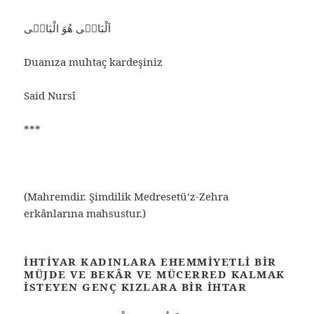
اَلْبَاقٖى هُوَ الْبَاقٖى
Duanıza muhtaç kardeşiniz
Said Nursî
***
(Mahremdir. Şimdilik Medresetü’z-Zehra
erkânlarına mahsustur.)
İHTIYAR KADINLARA EHEMMIYETLI BIR
MÜJDE VE BEKÂR VE MÜCERRED KALMAK
İSTEYEN GENÇ KIZLARA BIR İHTAR