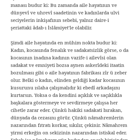
manası budur ki: Bu zamanda aile hayatının ve
dünyevî ve uhrevî saadetinin ve kadınlarda ulvi
seciyelerin inkişafının sebebi, yalnız daire-i
şeriattaki âdab-ı İslâmiyet’le olabilir.
Şimdi aile hayatında en mühim nokta budur ki:
Kadın, kocasında fenalık ve sadakatsizlik görse, o da
kocasının inadına kadının vazife-i ailevîsi olan
sadakat ve emniyeti bozsa aynen askerîdeki itaatin
bozulması gibi o aile hayatının fabrikası zîr ü zeber
olur. Belki o kadın, elinden geldiği kadar kocasının
kusurunu ıslaha çalışmalıdır ki ebedî arkadaşını
kurtarsın. Yoksa o da kendini açıklık ve saçıklıkla
başkalara göstermeye ve sevdirmeye çalışsa her
cihetle zarar eder. Çünkü hakiki sadakati bırakan,
dünyada da cezasını görür. Çünkü nâmahremlerin
nazarından fıtratı korkar, sıkılır, çekinir. Nâmahrem
yirmi erkeğin on sekizinin nazarından istiskal eder.