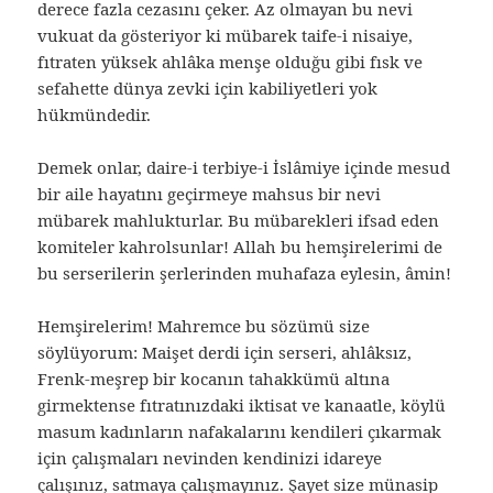
derece fazla cezasını çeker. Az olmayan bu nevi
vukuat da gösteriyor ki mübarek taife-i nisaiye,
fıtraten yüksek ahlâka menşe olduğu gibi fısk ve
sefahette dünya zevki için kabiliyetleri yok
hükmündedir.
Demek onlar, daire-i terbiye-i İslâmiye içinde mesud
bir aile hayatını geçirmeye mahsus bir nevi
mübarek mahlukturlar. Bu mübarekleri ifsad eden
komiteler kahrolsunlar! Allah bu hemşirelerimi de
bu serserilerin şerlerinden muhafaza eylesin, âmin!
Hemşirelerim! Mahremce bu sözümü size
söylüyorum: Maişet derdi için serseri, ahlâksız,
Frenk-meşrep bir kocanın tahakkümü altına
girmektense fıtratınızdaki iktisat ve kanaatle, köylü
masum kadınların nafakalarını kendileri çıkarmak
için çalışmaları nevinden kendinizi idareye
çalışınız, satmaya çalışmayınız. Şayet size münasip