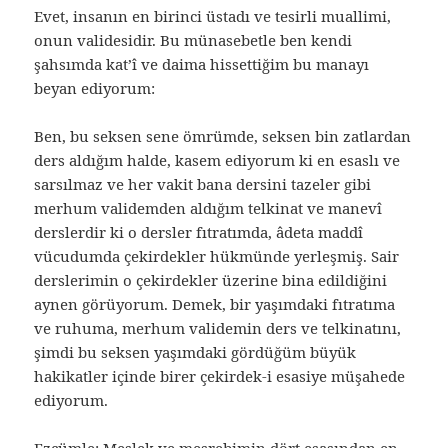
Evet, insanın en birinci üstadı ve tesirli muallimi,
onun validesidir. Bu münasebetle ben kendi
şahsımda kat’î ve daima hissettiğim bu manayı
beyan ediyorum:
Ben, bu seksen sene ömrümde, seksen bin zatlardan
ders aldığım halde, kasem ediyorum ki en esaslı ve
sarsılmaz ve her vakit bana dersini tazeler gibi
merhum validemden aldığım telkinat ve manevî
derslerdir ki o dersler fıtratımda, âdeta maddî
vücudumda çekirdekler hükmünde yerleşmiş. Sair
derslerimin o çekirdekler üzerine bina edildiğini
aynen görüyorum. Demek, bir yaşımdaki fıtratıma
ve ruhuma, merhum validemin ders ve telkinatını,
şimdi bu seksen yaşımdaki gördüğüm büyük
hakikatler içinde birer çekirdek-i esasiye müşahede
ediyorum.