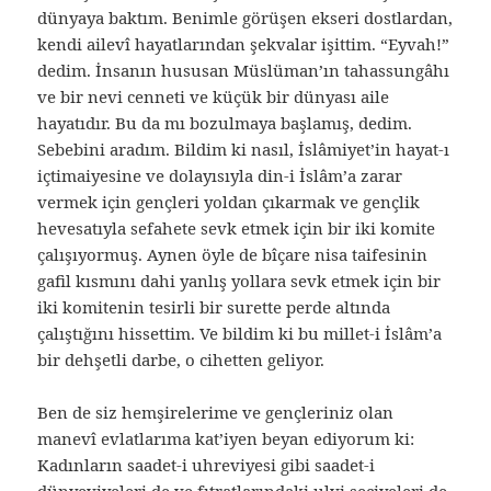
dünyaya baktım. Benimle görüşen ekseri dostlardan,
kendi ailevî hayatlarından şekvalar işittim. “Eyvah!”
dedim. İnsanın hususan Müslüman’ın tahassungâhı
ve bir nevi cenneti ve küçük bir dünyası aile
hayatıdır. Bu da mı bozulmaya başlamış, dedim.
Sebebini aradım. Bildim ki nasıl, İslâmiyet’in hayat-ı
içtimaiyesine ve dolayısıyla din-i İslâm’a zarar
vermek için gençleri yoldan çıkarmak ve gençlik
hevesatıyla sefahete sevk etmek için bir iki komite
çalışıyormuş. Aynen öyle de bîçare nisa taifesinin
gafil kısmını dahi yanlış yollara sevk etmek için bir
iki komitenin tesirli bir surette perde altında
çalıştığını hissettim. Ve bildim ki bu millet-i İslâm’a
bir dehşetli darbe, o cihetten geliyor.
Ben de siz hemşirelerime ve gençleriniz olan
manevî evlatlarıma kat’iyen beyan ediyorum ki:
Kadınların saadet-i uhreviyesi gibi saadet-i