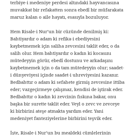
terbiye-i medeniye perdesi altındaki hayvancasına
muvakkat bir refakatten sonra ebedî bir müfarakata
maruz kalan o aile hayatı, esasıyla bozuluyor.
Hem Risale-i Nur’un bir cüzünde denilmiş ki:
Bahtiyardır o adam ki refika-i ebediyesini
kaybetmemek için saliha zevcesini taklit eder, o da
salih olur. Hem bahtiyardır o kadın ki kocasını
mütedeyyin görür, ebedî dostunu ve arkadaşını
kaybetmemek için o da tam mütedeyyin olur; saadet-
i dünyeviyesi içinde saadet-i uhreviyesini kazanır.
Bedbahttır o adam ki sefahete girmiş zevcesine ittiba
eder; vazgeçirmeye çalışmaz, kendisi de iştirak eder.
Bedbahttır o kadın ki zevcinin fıskına bakar, onu
başka bir surette taklit eder. Veyl o zevc ve zevceye
ki birbirini ateşe atmakta yardım eder. Yani
medeniyet fanteziyelerine birbirini teşvik eder.
İşte, Risale-i Nur’un bu mealdeki cümlelerinin