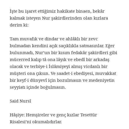
İşte bu işaret ettiğimiz hakikate binaen, bekâr
kalmak isteyen Nur şakirdlerinden olan kızlara
derim ki:
Tam muvafık ve dindar ve ahlâklı bir zevc
bulmadan kendini açık saçıklıkla satmasınlar. Eğer
bulunmadı, Nur’un bir kısım fedakâr şakirdleri gibi
mücerred kalıp tâ ona lâyık ve ebedî bir arkadaş
olacak ve terbiye-i İslâmiyeyi almış vicdanlı bir
müşteri ona çıksın. Ve saadet-i ebediyesi, muvakkat
bir keyf-i dünyevî için bozulmasın ve medeniyetin
seyyiatı içinde boğulmasın.
Said Nursî
Hâşiye: Hemşireler ve genç kızlar Tesettür
Risalesi’ni okumalıdırlar.