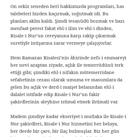
On sekiz seneden beri hakkımızda programları, has
talebeleri bizden kaçırmak, soğutmak idi. Bu
planları akîm kaldı. Şimdi tesanüdü bozmak ve bazı
menfaat-perest fakat ehl-i ilim ve ehl-i dinden,
Risale-i Nur’un cereyanına karşı rakip çıkarmak
suretiyle intişarına zarar vermeye çalışıyorlar.
Hem Ramazan Risalesi’nin âhirinde nefs-i emmareyi
her nevi azaptan ziyade, açlık ile temerrüdünü terk
ettiği gibi; şimdiki ehl-i nifakın mütemerridane
sefahetinin cezası olarak umuma ve masumlara da
gelen bu açlık ve derd-i maişet belasından ehl-i
dalalet istifade edip Risale-i Nur’un fakir
şakirdlerinin aleyhine istimal etmek ihtimali var.
Madem şimdiye kadar ekseriyet-i mutlaka ile Risale-i
Nur şakirdleri, Risale-i Nur hizmetini her belaya,
her derde bir çare, bir ilaç bulmuşlar. Biz her gün