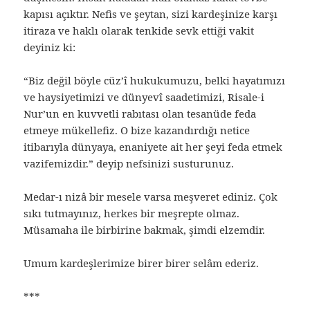
kapısı açıktır. Nefis ve şeytan, sizi kardeşinize karşı
itiraza ve haklı olarak tenkide sevk ettiği vakit
deyiniz ki:
“Biz değil böyle cüz’î hukukumuzu, belki hayatımızı
ve haysiyetimizi ve dünyevî saadetimizi, Risale-i
Nur’un en kuvvetli rabıtası olan tesanüde feda
etmeye mükellefiz. O bize kazandırdığı netice
itibarıyla dünyaya, enaniyete ait her şeyi feda etmek
vazifemizdir.” deyip nefsinizi susturunuz.
Medar-ı nizâ bir mesele varsa meşveret ediniz. Çok
sıkı tutmayınız, herkes bir meşrepte olmaz.
Müsamaha ile birbirine bakmak, şimdi elzemdir.
Umum kardeşlerimize birer birer selâm ederiz.
***