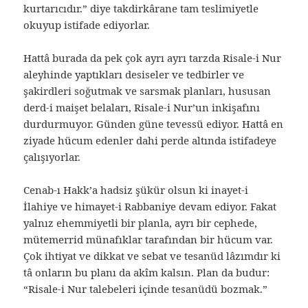
kurtarıcıdır.” diye takdirkârane tam teslimiyetle
okuyup istifade ediyorlar.
Hattâ burada da pek çok ayrı ayrı tarzda Risale-i Nur
aleyhinde yaptıkları desiseler ve tedbirler ve
şakirdleri soğutmak ve sarsmak planları, hususan
derd-i maişet belaları, Risale-i Nur’un inkişafını
durdurmuyor. Günden güne tevessü ediyor. Hattâ en
ziyade hücum edenler dahi perde altında istifadeye
çalışıyorlar.
Cenab-ı Hakk’a hadsiz şükür olsun ki inayet-i
İlahiye ve himayet-i Rabbaniye devam ediyor. Fakat
yalnız ehemmiyetli bir planla, ayrı bir cephede,
mütemerrid münafıklar tarafından bir hücum var.
Çok ihtiyat ve dikkat ve sebat ve tesanüd lâzımdır ki
tâ onların bu planı da akîm kalsın. Plan da budur:
“Risale-i Nur talebeleri içinde tesanüdü bozmak.”