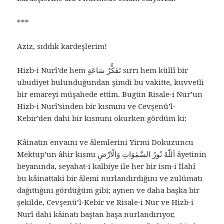
***
Aziz, sıddık kardeşlerim!
Hizb-i Nurî’de hem تَفَكُّرُ سَاعَةٍ sırrı hem küllî bir
ubudiyet bulunduğundan şimdi bu vakitte, kuvvetli
bir emareyi müşahede ettim. Bugün Risale-i Nur’un
Hizb-i Nurî’sinden bir kısmını ve Cevşenü’l-
Kebir’den dahi bir kısmını okurken gördüm ki:
Kâinatın envaını ve âlemlerini Yirmi Dokuzuncu
Mektup’un âhir kısmı اَللّٰهُ نُورُ السَّمٰوَاتِ وَالْاَرْضِ âyetinin
beyanında, seyahat-i kalbiye ile her bir ism-i İlahî
bu kâinattaki bir âlemi nurlandırdığını ve zulümatı
dağıttığını gördüğüm gibi; aynen ve daha başka bir
şekilde, Cevşenü’l-Kebir ve Risale-i Nur ve Hizb-i
Nurî dahi kâinatı baştan başa nurlandırıyor,