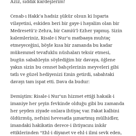
Aziz, sıddık kardeşlerim!
Cenab-ı Hakk’a hadsiz şükür olsun ki Isparta
vilayetini, eskiden beri bir gaye-i hayalim olan bir
Medresetü’z-Zehra, bir Camiü’l-Ezher yapmış. Sizin
kalemleriniz, Risale-i Nur’u matbaaya muhtaç
etmeyeceğini, böyle kısa bir zamanda bu kadar
mükemmel tevafuklu nüshaları teksir etmesi,
bugün sabahleyin söylediğim bir davaya, öğlene
yakın sizin bu cennet bahçelerinin meyveleri gibi
tatlı ve güzel hediyenizi Emin getirdi, sabahtaki
davayı tam ispat etti. Dava da budur:
Demiştim: Risale-i Nur’un hizmet ettiği hakaik-i
imaniye her şeyin fevkinde olduğu gibi bu zamanda
her şeyden ziyade onlara ihtiyaç var. Fakat kalbini
öldürmüş, nefsini hevesatla şımartmış mülhidler,
imandaki hakikatin derece-i ihtiyacını inkâr
ettiklerinden “Ehl-i diyanet ve ehl-i ilmi sevk eden,