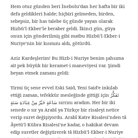
Hem otuz günden beri İnebolu’dan her hafta bir iki
defa geldikleri halde; hiçbiri gelmeden, birden,
sebepsiz, bir has talebe üç günde yayan olarak
Hizbü’l-Ekber’le beraber geldi. İkinci gün, güya
onun için gönderilmiş gibi matbu Hizbü’l-Ekber-i
Nuriye’nin bir kısmını aldı, götürdü.
Aziz Kardeşlerim! Bu Hizb-i Nuriye benim şahsıma
ait pek büyük bir keramet-i maneviyesi var. Şimdi
beyan etmek zamanı geldi:
Yirmi üç sene evvel Eski Said, Yeni Said’e inkılab
ettiği zaman, tefekkür mesleğinde gittiği için تَفَكُّرُ
سَاعَةٍ خَيْرٌ مِنْ عِبَادَةِ سَنَةٍ sırrını aradım. Her bir iki
senede o sır ya Arabî ya Türkçe bir risaleyi netice
verip suret değişiyordu. Arabî Katre Risalesi’nden tâ
Âyetü’l-Kübra Risalesi’ne kadar, o hakikat devam
edip suretler değiştirerek tâ Hizbü’l-Ekber-i Nuriye