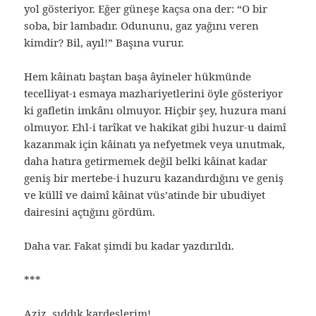
yol gösteriyor. Eğer güneşe kaçsa ona der: “O bir
soba, bir lambadır. Odununu, gaz yağını veren
kimdir? Bil, ayıl!” Başına vurur.
Hem kâinatı baştan başa âyineler hükmünde
tecelliyat-ı esmaya mazhariyetlerini öyle gösteriyor
ki gafletin imkânı olmuyor. Hiçbir şey, huzura mani
olmuyor. Ehl-i tarîkat ve hakikat gibi huzur-u daimî
kazanmak için kâinatı ya nefyetmek veya unutmak,
daha hatıra getirmemek değil belki kâinat kadar
geniş bir mertebe-i huzuru kazandırdığını ve geniş
ve küllî ve daimî kâinat vüs’atinde bir ubudiyet
dairesini açtığını gördüm.
Daha var. Fakat şimdi bu kadar yazdırıldı.
***
Aziz, sıddık kardeşlerim!