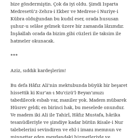
bize göndermiştin. Çok da iyi oldu. Şimdi Isparta
Medresetü’z-Zehra-i Ekber ve Medrese-i Nuriye-i
Kübra olduğundan bu kudsî eser, orada hususan
şuhur-u selâse gelmek üzere bir zamanda lâzımdır.
İnşâallah orada da bizim gibi cüzleri ile taksim ile
hatmeler okunacak.
***
Aziz, sıddık kardeşlerim!
Bu defa Hâfız Ali’nin mektubunda büyük bir beşaret
hissettik ki Kur’an-ı Mu’cizü’l-Beyan’ımızı
tabedilecek esbab var, maniler yok. Madem mübarek
Hüsrev geldi; en birinci hak, bu meselede onundur.
Ve madem iki Ali ile Tahirî, Hâfız Mustafa, hârika
tesanüdleriyle ve şimdiye kadar bütün Risale-i Nur
talebelerini sevindiren ve ehl-i imanı memnun ve
minnettar eden meydandaki hizmetleriyle ve