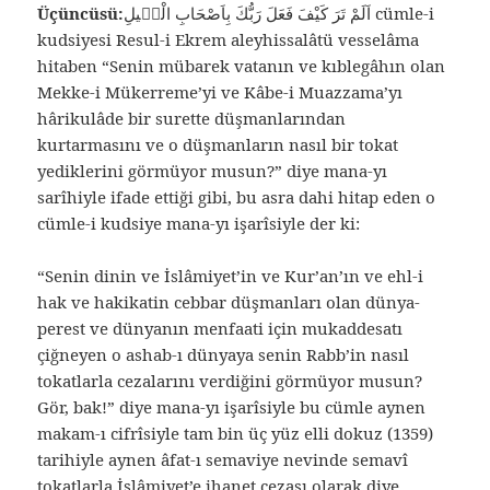
Üçüncüsü:
اَلَمْ تَرَ كَيْفَ فَعَلَ رَبُّكَ بِاَصْحَابِ الْفٖيلِ cümle-i
kudsiyesi Resul-i Ekrem aleyhissalâtü vesselâma
hitaben “Senin mübarek vatanın ve kıblegâhın olan
Mekke-i Mükerreme’yi ve Kâbe-i Muazzama’yı
hârikulâde bir surette düşmanlarından
kurtarmasını ve o düşmanların nasıl bir tokat
yediklerini görmüyor musun?” diye mana-yı
sarîhiyle ifade ettiği gibi, bu asra dahi hitap eden o
cümle-i kudsiye mana-yı işarîsiyle der ki:
“Senin dinin ve İslâmiyet’in ve Kur’an’ın ve ehl-i
hak ve hakikatin cebbar düşmanları olan dünya-
perest ve dünyanın menfaati için mukaddesatı
çiğneyen o ashab-ı dünyaya senin Rabb’in nasıl
tokatlarla cezalarını verdiğini görmüyor musun?
Gör, bak!” diye mana-yı işarîsiyle bu cümle aynen
makam-ı cifrîsiyle tam bin üç yüz elli dokuz (1359)
tarihiyle aynen âfat-ı semaviye nevinde semavî
tokatlarla İslâmiyet’e ihanet cezası olarak diye