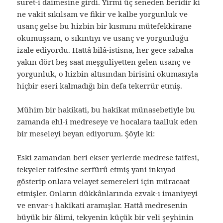
suret-i daimesine girdi. Yirmi üç seneden beridir ki
ne vakit sıkılsam ve fikir ve kalbe yorgunluk ve
usanç gelse bu hizbin bir kısmını mütefekkirane
okumuşsam, o sıkıntıyı ve usanç ve yorgunluğu
izale ediyordu. Hattâ bilâ-istisna, her gece sabaha
yakın dört beş saat meşguliyetten gelen usanç ve
yorgunluk, o hizbin altısından birisini okumasıyla
hiçbir eseri kalmadığı bin defa tekerrür etmiş.
Mühim bir hakikati, bu hakikat münasebetiyle bu
zamanda ehl-i medreseye ve hocalara taalluk eden
bir meseleyi beyan ediyorum. Şöyle ki:
Eski zamandan beri ekser yerlerde medrese taifesi,
tekyeler taifesine serfürû etmiş yani inkıyad
gösterip onlara velayet semereleri için müracaat
etmişler. Onların dükkânlarında ezvak-ı imaniyeyi
ve envar-ı hakikati aramışlar. Hattâ medresenin
büyük bir âlimi, tekyenin küçük bir veli şeyhinin