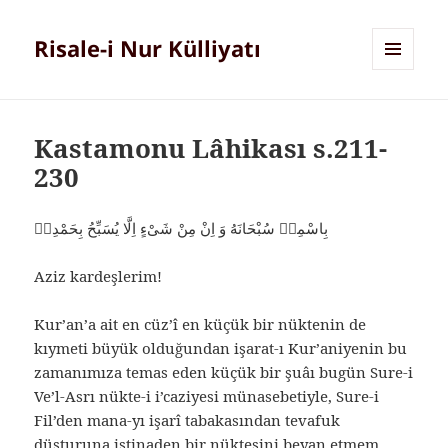
Risale-i Nur Külliyatı
MENÜ
VE
BILEŞENLER
Kastamonu Lâhikası s.211-
230
بِاسْمِهٖ سُبْحَانَهُ وَ اِنْ مِنْ شَىْءٍ اِلَّا يُسَبِّحُ بِحَمْدِهٖ
Aziz kardeşlerim!
Kur’an’a ait en cüz’î en küçük bir nüktenin de
kıymeti büyük olduğundan işarat-ı Kur’aniyenin bu
zamanımıza temas eden küçük bir şuâı bugün Sure-i
Ve’l-Asrı nükte-i i’caziyesi münasebetiyle, Sure-i
Fil’den mana-yı işarî tabakasından tevafuk
düsturuna istinaden bir nüktesini beyan etmem