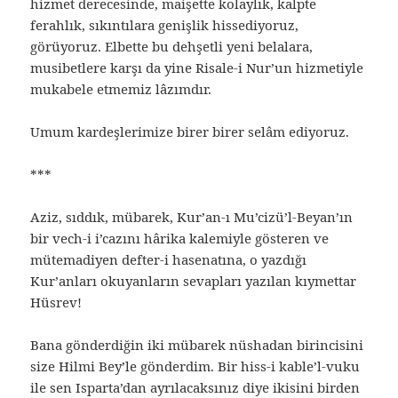
hizmet derecesinde, maişette kolaylık, kalpte
ferahlık, sıkıntılara genişlik hissediyoruz,
görüyoruz. Elbette bu dehşetli yeni belalara,
musibetlere karşı da yine Risale-i Nur’un hizmetiyle
mukabele etmemiz lâzımdır.
Umum kardeşlerimize birer birer selâm ediyoruz.
***
Aziz, sıddık, mübarek, Kur’an-ı Mu’cizü’l-Beyan’ın
bir vech-i i’cazını hârika kalemiyle gösteren ve
mütemadiyen defter-i hasenatına, o yazdığı
Kur’anları okuyanların sevapları yazılan kıymettar
Hüsrev!
Bana gönderdiğin iki mübarek nüshadan birincisini
size Hilmi Bey’le gönderdim. Bir hiss-i kable’l-vuku
ile sen Isparta’dan ayrılacaksınız diye ikisini birden