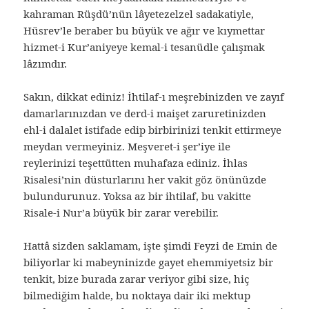
kahraman Rüşdü’nün lâyetezelzel sadakatiyle,
Hüsrev’le beraber bu büyük ve ağır ve kıymettar
hizmet-i Kur’aniyeye kemal-i tesanüdle çalışmak
lâzımdır.
Sakın, dikkat ediniz! İhtilaf-ı meşrebinizden ve zayıf
damarlarınızdan ve derd-i maişet zaruretinizden
ehl-i dalalet istifade edip birbirinizi tenkit ettirmeye
meydan vermeyiniz. Meşveret-i şer’iye ile
reylerinizi teşettütten muhafaza ediniz. İhlas
Risalesi’nin düsturlarını her vakit göz önünüzde
bulundurunuz. Yoksa az bir ihtilaf, bu vakitte
Risale-i Nur’a büyük bir zarar verebilir.
Hattâ sizden saklamam, işte şimdi Feyzi de Emin de
biliyorlar ki mabeyninizde gayet ehemmiyetsiz bir
tenkit, bize burada zarar veriyor gibi size, hiç
bilmediğim halde, bu noktaya dair iki mektup