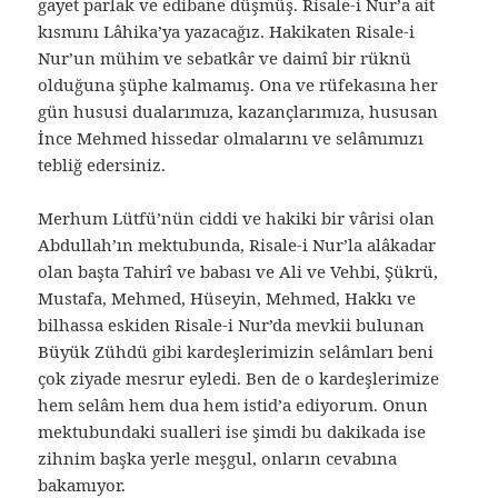
gayet parlak ve edibane düşmüş. Risale-i Nur’a ait
kısmını Lâhika’ya yazacağız. Hakikaten Risale-i
Nur’un mühim ve sebatkâr ve daimî bir rüknü
olduğuna şüphe kalmamış. Ona ve rüfekasına her
gün hususi dualarımıza, kazançlarımıza, hususan
İnce Mehmed hissedar olmalarını ve selâmımızı
tebliğ edersiniz.
Merhum Lütfü’nün ciddi ve hakiki bir vârisi olan
Abdullah’ın mektubunda, Risale-i Nur’la alâkadar
olan başta Tahirî ve babası ve Ali ve Vehbi, Şükrü,
Mustafa, Mehmed, Hüseyin, Mehmed, Hakkı ve
bilhassa eskiden Risale-i Nur’da mevkii bulunan
Büyük Zühdü gibi kardeşlerimizin selâmları beni
çok ziyade mesrur eyledi. Ben de o kardeşlerimize
hem selâm hem dua hem istid’a ediyorum. Onun
mektubundaki sualleri ise şimdi bu dakikada ise
zihnim başka yerle meşgul, onların cevabına
bakamıyor.