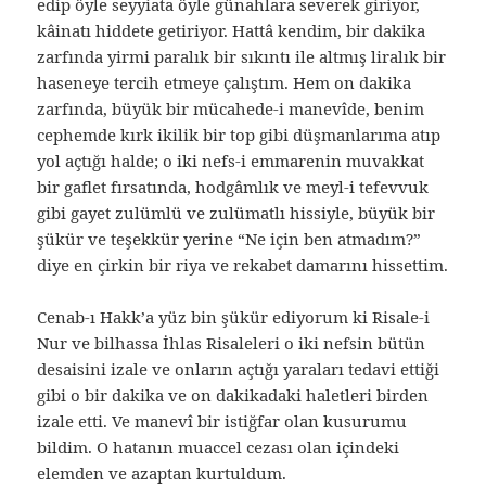
edip öyle seyyiata öyle günahlara severek giriyor,
kâinatı hiddete getiriyor. Hattâ kendim, bir dakika
zarfında yirmi paralık bir sıkıntı ile altmış liralık bir
haseneye tercih etmeye çalıştım. Hem on dakika
zarfında, büyük bir mücahede-i manevîde, benim
cephemde kırk ikilik bir top gibi düşmanlarıma atıp
yol açtığı halde; o iki nefs-i emmarenin muvakkat
bir gaflet fırsatında, hodgâmlık ve meyl-i tefevvuk
gibi gayet zulümlü ve zulümatlı hissiyle, büyük bir
şükür ve teşekkür yerine “Ne için ben atmadım?”
diye en çirkin bir riya ve rekabet damarını hissettim.
Cenab-ı Hakk’a yüz bin şükür ediyorum ki Risale-i
Nur ve bilhassa İhlas Risaleleri o iki nefsin bütün
desaisini izale ve onların açtığı yaraları tedavi ettiği
gibi o bir dakika ve on dakikadaki haletleri birden
izale etti. Ve manevî bir istiğfar olan kusurumu
bildim. O hatanın muaccel cezası olan içindeki
elemden ve azaptan kurtuldum.