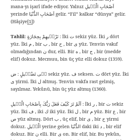
mana-yı işarî ifade ediyor. Yalnız اَصْحَابِ الْفٖيلِ
yerinde اَصْحَابِ الدُّنْيَا gelir. “Fil” kalkar “dünya” gelir.
(Hâşiye
[1]
)
Tahlil:
تَرْمٖيهِمْ بِحِجَارَةٍ : İki ت sekiz yüz. İki ر dört
yüz. İki م , bir ب , bir ح , bir ى yüz. Tenvin vakıf
olmadığından ن dur, elli. Bir ه , bir ج , bir (medde
elif) dokuz. Mecmuu, bin üç yüz elli dokuz (1359).
فٖى تَضْلٖيلٍ : ض sekiz yüz. ف seksen. ت dört yüz. İki
ى yirmi. İki ل altmış. Tenvin vakfa rast gelmiş,
sayılmaz. Yekûnü, bin üç yüz altmış (1360).
اَلَمْ تَرَ كَيْفَ فَعَلَ رَبُّكَ بِاَصْحَابِ الْفٖيلِ : İki ر , bir ت sekiz
yüz. İki ف , iki ك iki yüz. İki ل , bir م yüz. Bir ع , bir
ص yüz altmış. Dört ب , üç elif, bir ى , bir ح yirmi
dokuz. الْفٖيلِ yerine gelen الدُّنْيَا daki iki د , bir elif
dokuz. Bir ن elli. Bir ى on. Bir elif, bir. Bu yekûn,