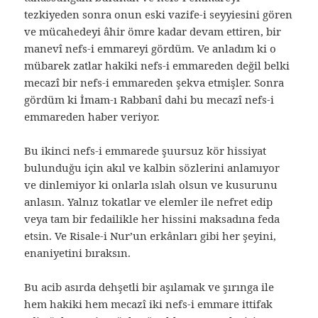
tezkiyeden sonra onun eski vazife-i seyyiesini gören
ve mücahedeyi âhir ömre kadar devam ettiren, bir
manevî nefs-i emmareyi gördüm. Ve anladım ki o
mübarek zatlar hakiki nefs-i emmareden değil belki
mecazî bir nefs-i emmareden şekva etmişler. Sonra
gördüm ki İmam-ı Rabbanî dahi bu mecazî nefs-i
emmareden haber veriyor.
Bu ikinci nefs-i emmarede şuursuz kör hissiyat
bulunduğu için akıl ve kalbin sözlerini anlamıyor
ve dinlemiyor ki onlarla ıslah olsun ve kusurunu
anlasın. Yalnız tokatlar ve elemler ile nefret edip
veya tam bir fedailikle her hissini maksadına feda
etsin. Ve Risale-i Nur’un erkânları gibi her şeyini,
enaniyetini bıraksın.
Bu acib asırda dehşetli bir aşılamak ve şırınga ile
hem hakiki hem mecazî iki nefs-i emmare ittifak