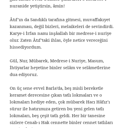
nuranide yetiştirsin, âmin!
Âtıf’ın da Sandıklı tarafına gitmesi, muvaffakıyet
kazanması, değil bizleri, melaikeleri de sevindirdi.
Karye-i İrfan namı inşâallah bir medrese-i nuriye
olur. Zaten Âtıf’taki ihlas, öyle netice vereceğini
hissediyordum.
Gül, Nur, Mübarek, Medrese-i Nuriye, Masum,
İhtiyarlar heyetine binler selâm ve selâmetlerine
dua ediyoruz.
On üç sene evvel Barla’da, beş misli bereketle
keramet derecesine çıkan tatlı lokmaları ve o
lokmaları hediye eden, çok mübarek Hacı Hâfız’ı
sürur ile hatırımıza getiren bu yeni gelen tatlı
lokmaları, beş çeşit tatlı geldi. Her bir tanesine
sizlere Cenab-ı Hak cennette binler cennet tatlıları