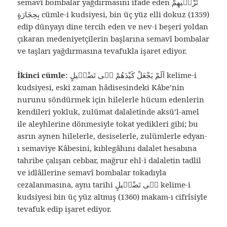
semavî bombalar yağdırmasını ifade eden تَرْمٖيهِمْ
بِحِجَارَةٍ cümle-i kudsiyesi, bin üç yüz elli dokuz (1359)
edip dünyayı dine tercih eden ve nev-i beşeri yoldan
çıkaran medeniyetçilerin başlarına semavî bombalar
ve taşları yağdırmasına tevafukla işaret ediyor.
İkinci cümle:
اَلَمْ يَجْعَلْ كَيْدَهُمْ فٖى تَضْلٖيلٍ kelime-i
kudsiyesi, eski zaman hâdisesindeki Kâbe’nin
nurunu söndürmek için hilelerle hücum edenlerin
kendileri yokluk, zulümat dalaletinde aksü’l-amel
ile aleyhlerine dönmesiyle tokat yedikleri gibi; bu
asrın aynen hilelerle, desiselerle, zulümlerle edyan-
ı semaviye Kâbesini, kıblegâhını dalalet hesabına
tahribe çalışan cebbar, mağrur ehl-i dalaletin tadlil
ve idlâllerine semavî bombalar tokadıyla
cezalanmasına, aynı tarihi فٖى تَضْلٖيلٍ kelime-i
kudsiyesi bin üç yüz altmış (1360) makam-ı cifrîsiyle
tevafuk edip işaret ediyor.