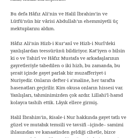
Bu defa Hâfız Ali’nin ve Halil İbrahim’in ve
Lütfü’nün bir vârisi Abdullah’ın ehemmiyetli üç
mektuplarını aldım.
Hâfız Ali’nin Hizb-i Kur’anî ve Hizb-i Nurî’deki
yanlışlardan teessürünü bildiriyor. Kat’iyen o bilsin
ki o ve Tahirî ve Hâfız Mustafa ve arkadaşlarının
gayretleriyle tabedilen o iki hizb, bu zamanda, bu
şerait içinde gayet parlak bir muzafferiyet-i
Nuriyedir. Onların defter-i a’maline, her tarafta
hasenatları geçirilir. Kim okusa onların hissesi var.
Yanlışları, tahminimizden çok azdır. Lillahi’l-hamd
kolayca tashih ettik. Lâyık ellere girmiş.
Halil İbrahim’in, Risale-i Nur hakkında gayet tatlı ve
güzel ve mutabık temsili ve tavsifi –içinde– samimi
ihlasından ve kanaatinden geldiği cihetle, bizce