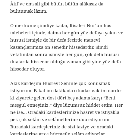
Âtıf ve emsali gibi bütün bütün alâkasız da
bulunmak lâzım.
O merhume şimdiye kadar, Risale-i Nur’un has
talebeleri içinde, daima her gün yüz defaya yakın ve
hususi ismiyle de bir defa fecirde manevî
kazançlarımıza on senedir hissedardır. Şimdi
vefatından sonra ismiyle her gün, çok defa hususi
dualarda hissedar olduğu zaman gibi yine yüz defa
hissedar oluyor.
Aziz kardeşim Hüsrev! Seninle çok konuşmak
istiyorum. Fakat bu dakikada o kadar vaktim dardır
ki ziyarete gelen dost dört beş adama karşı “Beni
meşgul etmeyiniz.” diye lüzumsuz hiddet ettim. Her
ne ise… Oradaki kardeşlerimize hasret ve iştiyakla
pek çok selâm ve selâmetlerine dua ediyorum.
Buradaki kardeşleriniz de sizi taziye ve oradaki
kardeşlerine arz-ı hürmetle selâm ediyorlar.