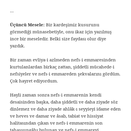
…
Üçüncü Mesele:
Bir kardeşimiz kusurunu
görmediği münasebetiyle, onu ikaz için yazılmış
ince bir meseledir. Belki size faydası olur diye
yazdık.
Bir zaman evliya-i azîmeden nefs-i emmaresinden
kurtulanlardan birkaç zattan, şiddetli mücahede-i
nefsiyeler ve nefs-i emmareden şekvalarını gördüm.
Çok hayret ediyordum.
Hayli zaman sonra nefs-i emmarenin kendi
desaisinden başka, daha şiddetli ve daha ziyade söz
dinlemez ve daha ziyade ahlâk-ı seyyieyi idame eden
ve heves ve damar ve âsab, tabiat ve hissiyat
halitasından çıkan ve nefs-i emmarenin son
tahassungâhı bulunan ve nefs-i emmareyi