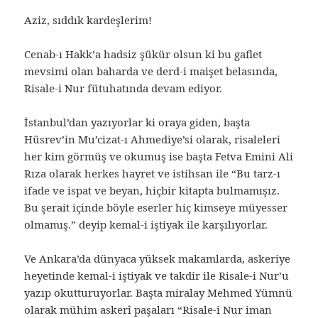
Aziz, sıddık kardeşlerim!
Cenab-ı Hakk’a hadsiz şükür olsun ki bu gaflet
mevsimi olan baharda ve derd-i maişet belasında,
Risale-i Nur fütuhatında devam ediyor.
İstanbul’dan yazıyorlar ki oraya giden, başta
Hüsrev’in Mu’cizat-ı Ahmediye’si olarak, risaleleri
her kim görmüş ve okumuş ise başta Fetva Emini Ali
Rıza olarak herkes hayret ve istihsan ile “Bu tarz-ı
ifade ve ispat ve beyan, hiçbir kitapta bulmamışız.
Bu şerait içinde böyle eserler hiç kimseye müyesser
olmamış.” deyip kemal-i iştiyak ile karşılıyorlar.
Ve Ankara’da dünyaca yüksek makamlarda, askeriye
heyetinde kemal-i iştiyak ve takdir ile Risale-i Nur’u
yazıp okutturuyorlar. Başta miralay Mehmed Yümnü
olarak mühim askerî paşaları “Risale-i Nur iman