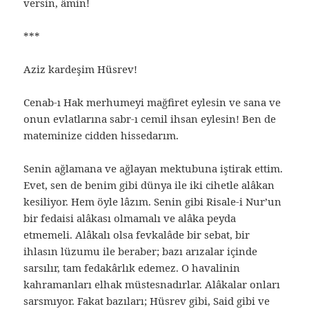
versin, âmin!
***
Aziz kardeşim Hüsrev!
Cenab-ı Hak merhumeyi mağfiret eylesin ve sana ve
onun evlatlarına sabr-ı cemil ihsan eylesin! Ben de
mateminize cidden hissedarım.
Senin ağlamana ve ağlayan mektubuna iştirak ettim.
Evet, sen de benim gibi dünya ile iki cihetle alâkan
kesiliyor. Hem öyle lâzım. Senin gibi Risale-i Nur’un
bir fedaisi alâkası olmamalı ve alâka peyda
etmemeli. Alâkalı olsa fevkalâde bir sebat, bir
ihlasın lüzumu ile beraber; bazı arızalar içinde
sarsılır, tam fedakârlık edemez. O havalinin
kahramanları elhak müstesnadırlar. Alâkalar onları
sarsmıyor. Fakat bazıları; Hüsrev gibi, Said gibi ve