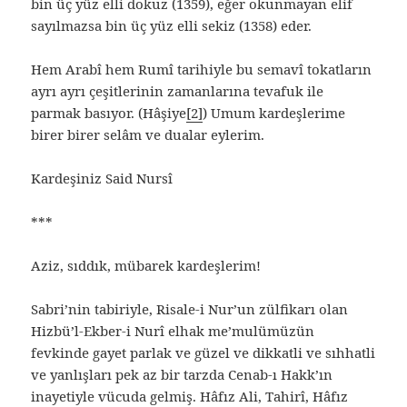
bin üç yüz elli dokuz (1359), eğer okunmayan elif
sayılmazsa bin üç yüz elli sekiz (1358) eder.
Hem Arabî hem Rumî tarihiyle bu semavî tokatların
ayrı ayrı çeşitlerinin zamanlarına tevafuk ile
parmak basıyor. (Hâşiye
[2]
) Umum kardeşlerime
birer birer selâm ve dualar eylerim.
Kardeşiniz Said Nursî
***
Aziz, sıddık, mübarek kardeşlerim!
Sabri’nin tabiriyle, Risale-i Nur’un zülfikarı olan
Hizbü’l-Ekber-i Nurî elhak me’mulümüzün
fevkinde gayet parlak ve güzel ve dikkatli ve sıhhatli
ve yanlışları pek az bir tarzda Cenab-ı Hakk’ın
inayetiyle vücuda gelmiş. Hâfız Ali, Tahirî, Hâfız