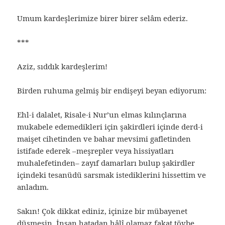
Umum kardeşlerimize birer birer selâm ederiz.
***
Aziz, sıddık kardeşlerim!
Birden ruhuma gelmiş bir endişeyi beyan ediyorum:
Ehl-i dalalet, Risale-i Nur’un elmas kılınçlarına
mukabele edemedikleri için şakirdleri içinde derd-i
maişet cihetinden ve bahar mevsimi gafletinden
istifade ederek –meşrepler veya hissiyatları
muhalefetinden– zayıf damarları bulup şakirdler
içindeki tesanüdü sarsmak istediklerini hissettim ve
anladım.
Sakın! Çok dikkat ediniz, içinize bir mübayenet
düşmesin. İnsan hatadan hâlî olamaz fakat tövbe