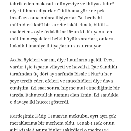
tahrik eden makasıd-ı dünyeviye ve ihtiyacatıdır.”
diye ittiham ediyorlar. O ittihama göre de pek
insafsızcasına onlara ilişiyorlar. Bu bedbaht
mülhidleri kat’î bir surette iskât etmek, bilfiil –
maddeten– öyle fedakârlar lâzım ki dünyanın en
mühim meşgaleleri belki büyük zararları, onların
hakaik-i imaniye ihtiyaçlarını susturmuyor.
Acaba öyleleri var mı, diye hatırlarına geldi. Evet,
vardır. İşte Isparta vilayeti ve havalisi. İşte Sandıklı
tarafından üç dört ay zarfında Risale-i Nur’u her
şeye tercih eden efeleri ve mücahidleri diye dava
etmiştim. İki saat sonra, hiç me’mul etmediğimiz bir
tarzda, Rahmetullah namını alan Emin, iki sandıkla
o davaya iki hüccet gösterdi.
Kardeşimiz Kâtip Osman’ın mektubu, ayrı ayrı çok
meraklarıma bir merhem oldu. Cenab-ı Hak onun
gibi Risale-i Nur’a binler şakirdleri o medrese-i