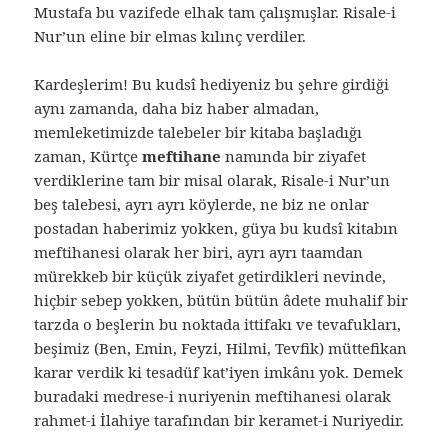
Mustafa bu vazifede elhak tam çalışmışlar. Risale-i
Nur’un eline bir elmas kılınç verdiler.
Kardeşlerim! Bu kudsî hediyeniz bu şehre girdiği
aynı zamanda, daha biz haber almadan,
memleketimizde talebeler bir kitaba başladığı
zaman, Kürtçe
meftihane
namında bir ziyafet
verdiklerine tam bir misal olarak, Risale-i Nur’un
beş talebesi, ayrı ayrı köylerde, ne biz ne onlar
postadan haberimiz yokken, güya bu kudsî kitabın
meftihanesi olarak her biri, ayrı ayrı taamdan
mürekkeb bir küçük ziyafet getirdikleri nevinde,
hiçbir sebep yokken, bütün bütün âdete muhalif bir
tarzda o beşlerin bu noktada ittifakı ve tevafukları,
beşimiz (Ben, Emin, Feyzi, Hilmi, Tevfik) müttefikan
karar verdik ki tesadüf kat’iyen imkânı yok. Demek
buradaki medrese-i nuriyenin meftihanesi olarak
rahmet-i İlahiye tarafından bir keramet-i Nuriyedir.