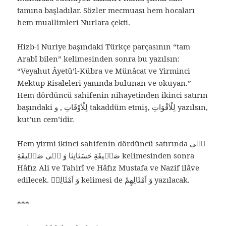
tamına başladılar. Sözler mecmuası hem hocaları
hem muallimleri Nurlara çekti.
Hizb-i Nuriye başındaki Türkçe parçasının “tam
Arabî bilen” kelimesinden sonra bu yazılsın:
“Veyahut Âyetü’l-Kübra ve Münâcat ve Yirminci
Mektup Risaleleri yanında bulunan ve okuyan.”
Hem dördüncü sahifenin nihayetinden ikinci satırın
başındaki لِلْاَوْقَاتِ , و takaddüm etmiş, لِلْاَقْوَاتِ yazılsın,
kut’un cem’idir.
Hem yirmi ikinci sahifenin dördüncü satırında فٖى
صَحٖيفَةِ حَسَنَاتِنَا وَ فٖى صَحٖيفَةِ kelimesinden sonra
Hâfız Ali ve Tahirî ve Hâfız Mustafa ve Nazif ilâve
edilecek. وَ اَمْثَالِهٖ kelimesi de وَ اَمْثَالِهِمْ yazılacak.
***