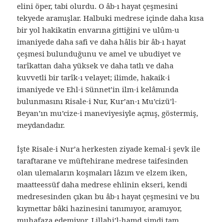
elini öper, tabi olurdu. O âb-ı hayat çeşmesini
tekyede aramışlar. Halbuki medrese içinde daha kısa
bir yol hakikatin envarına gittiğini ve ulûm-u
imaniyede daha safi ve daha hâlis bir âb-ı hayat
çeşmesi bulunduğunu ve amel ve ubudiyet ve
tarîkattan daha yüksek ve daha tatlı ve daha
kuvvetli bir tarîk-ı velayet; ilimde, hakaik-i
imaniyede ve Ehl-i Sünnet’in ilm-i kelâmında
bulunmasını Risale-i Nur, Kur’an-ı Mu’cizü’l-
Beyan’ın mu’cize-i maneviyesiyle açmış, göstermiş,
meydandadır.
İşte Risale-i Nur’a herkesten ziyade kemal-i şevk ile
taraftarane ve müftehirane medrese taifesinden
olan ulemaların koşmaları lâzım ve elzem iken,
maatteessüf daha medrese ehlinin ekseri, kendi
medresesinden çıkan bu âb-ı hayat çeşmesini ve bu
kıymettar bâki hazinesini tanımıyor, aramıyor,
muhafaza edemiyor. Lillahi’l-hamd şimdi tam