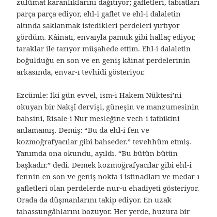
zulümat karanlıklarını dağıtıyor; gafletleri, tabiatları
parça parça ediyor, ehl-i gaflet ve ehl-i dalaletin
altında saklanmak istedikleri perdeleri yırtıyor
gördüm. Kâinatı, envaıyla pamuk gibi hallaç ediyor,
taraklar ile tarıyor müşahede ettim. Ehl-i dalaletin
boğulduğu en son ve en geniş kâinat perdelerinin
arkasında, envar-ı tevhidi gösteriyor.
Ezcümle: İki gün evvel, ism-i Hakem Nüktesi’ni
okuyan bir Nakşî dervişi, güneşin ve manzumesinin
bahsini, Risale-i Nur mesleğine vech-i tatbikini
anlamamış. Demiş: “Bu da ehl-i fen ve
kozmoğrafyacılar gibi bahseder.” tevehhüm etmiş.
Yanımda ona okundu, ayıldı. “Bu bütün bütün
başkadır.” dedi. Demek kozmoğrafyacılar gibi ehl-i
fennin en son ve geniş nokta-i istinadları ve medar-ı
gafletleri olan perdelerde nur-u ehadiyeti gösteriyor.
Orada da düşmanlarını takip ediyor. En uzak
tahassungâhlarını bozuyor. Her yerde, huzura bir