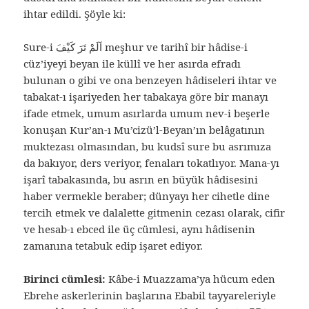
ihtar edildi. Şöyle ki:
Sure-i اَلَمْ تَرَ كَيْفَ meşhur ve tarihî bir hâdise-i
cüz’iyeyi beyan ile küllî ve her asırda efradı
bulunan o gibi ve ona benzeyen hâdiseleri ihtar ve
tabakat-ı işariyeden her tabakaya göre bir manayı
ifade etmek, umum asırlarda umum nev-i beşerle
konuşan Kur’an-ı Mu’cizü’l-Beyan’ın belâgatının
muktezası olmasından, bu kudsî sure bu asrımıza
da bakıyor, ders veriyor, fenaları tokatlıyor. Mana-yı
işarî tabakasında, bu asrın en büyük hâdisesini
haber vermekle beraber; dünyayı her cihetle dine
tercih etmek ve dalalette gitmenin cezası olarak, cifir
ve hesab-ı ebced ile üç cümlesi, aynı hâdisenin
zamanına tetabuk edip işaret ediyor.
Birinci cümlesi:
Kâbe-i Muazzama’ya hücum eden
Ebrehe askerlerinin başlarına Ebabil tayyareleriyle