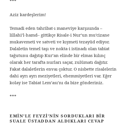
***
Aziz kardeşlerim!
Temadi eden tahribat-ı maneviye karşısında –
lillahi’l-hamd– gittikçe Risale-i Nur’un mu’cizane
mukavemeti ve satveti ve kıymeti tezayüd ediyor.
Dalaletin temel taşı ve nokta-i istinadı olan tabiat
tağutunu dağıtıp Kur’an elinde bir elmas kılınç
olarak her tarafta nurları saçar, zulümatı dağıtır.
Fakat dalaletlerin envaı çoktur. O nisbette risalelerin
dahi ayrı ayrı meziyetleri, ehemmiyetleri var. Eğer
kolay ise Tabiat Lem’ası’nı da bize gönderiniz.
***
EMIN’LE FEYZI’NIN SORDUKLARI BIR
SUALE ÜSTADDAN ALDIKLARI CEVAP