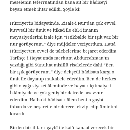
meselenin teferruatından bana ait bir hâdiseyi
beyan etmek ihtar edildi. Şöyle ki:
Hürriyet’in bidayetinde, Risale-i Nur’dan çok evvel,
kuvvetli bir ümit ve itikad ile ehl-i imanın
meyusiyetlerini izale için “İstikbalde bir ışık var, bir
nur görüyorum.” diye müjdeler veriyordum. Hattâ
Hürriyet’ten evvel de talebelerime beşaret ederdim.
Tarihçe-i Hayat’ımda merhum Abdurrahman’ın
yazdığı gibi Sünuhat misillü risalelerde dahi “Ben
bir ışık görüyorum.” diye dehşetli hâdisata karşı o
ümit ile dayanıp mukabele ederdim. Ben de herkes
gibi o ışığı siyaset âleminde ve hayat-ı içtimaiye-i
İslâmiyede ve çok geniş bir dairede tasavvur
ederdim. Halbuki hâdisat-ı âlem beni o gaybî
ihbarda ve beşarette bir derece tekzip edip ümidimi
kırardı.
Birden bir ihtar-ı gaybî ile kat’î kanaat verecek bir