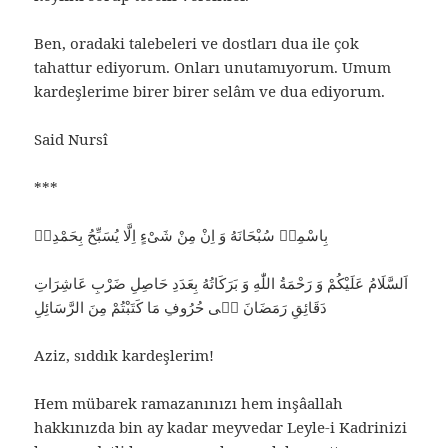
Ben, oradaki talebeleri ve dostları dua ile çok
tahattur ediyorum. Onları unutamıyorum. Umum
kardeşlerime birer birer selâm ve dua ediyorum.
Said Nursî
***
بِاسْمِهٖ سُبْحَانَهُ وَ اِنْ مِنْ شَىْءٍ اِلَّا يُسَبِّحُ بِحَمْدِهٖ
اَلسَّلَامُ عَلَيْكُمْ وَ رَحْمَةُ اللّٰهِ وَ بَرَكَاتُهُ بِعَدَدِ حَاصِلِ ضَرْبِ عَاشِرَاتِ
دَقَائِقِ رَمَضَانَ فٖى حُرُوفِ مَا كَتَبْتُمْ مِنَ الرَّسَائِلِ
Aziz, sıddık kardeşlerim!
Hem mübarek ramazanınızı hem inşâallah
hakkınızda bin ay kadar meyvedar Leyle-i Kadrinizi