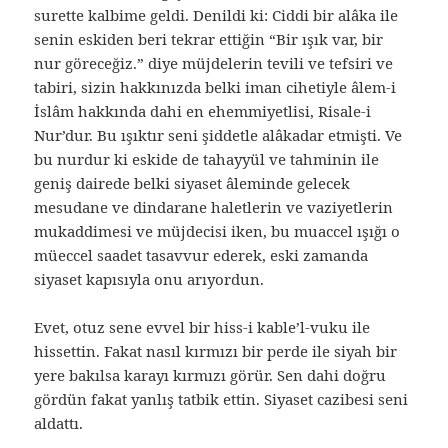
surette kalbime geldi. Denildi ki: Ciddi bir alâka ile
senin eskiden beri tekrar ettiğin “Bir ışık var, bir
nur göreceğiz.” diye müjdelerin tevili ve tefsiri ve
tabiri, sizin hakkınızda belki iman cihetiyle âlem-i
İslâm hakkında dahi en ehemmiyetlisi, Risale-i
Nur’dur. Bu ışıktır seni şiddetle alâkadar etmişti. Ve
bu nurdur ki eskide de tahayyül ve tahminin ile
geniş dairede belki siyaset âleminde gelecek
mesudane ve dindarane haletlerin ve vaziyetlerin
mukaddimesi ve müjdecisi iken, bu muaccel ışığı o
müeccel saadet tasavvur ederek, eski zamanda
siyaset kapısıyla onu arıyordun.
Evet, otuz sene evvel bir hiss-i kable’l-vuku ile
hissettin. Fakat nasıl kırmızı bir perde ile siyah bir
yere bakılsa karayı kırmızı görür. Sen dahi doğru
gördün fakat yanlış tatbik ettin. Siyaset cazibesi seni
aldattı.