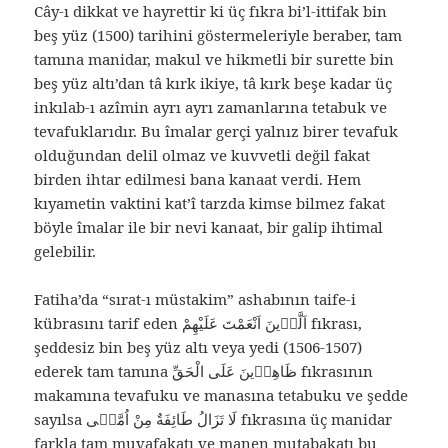
Cây-ı dikkat ve hayrettir ki üç fıkra bi’l-ittifak bin
beş yüz (1500) tarihini göstermeleriyle beraber, tam
tamına manidar, makul ve hikmetli bir surette bin
beş yüz altı’dan tâ kırk ikiye, tâ kırk beşe kadar üç
inkılab-ı azîmin ayrı ayrı zamanlarına tetabuk ve
tevafuklarıdır. Bu îmalar gerçi yalnız birer tevafuk
olduğundan delil olmaz ve kuvvetli değil fakat
birden ihtar edilmesi bana kanaat verdi. Hem
kıyametin vaktini kat’î tarzda kimse bilmez fakat
böyle îmalar ile bir nevi kanaat, bir galip ihtimal
gelebilir.
Fatiha’da “sırat-ı müstakim” ashabının taife-i
kübrasını tarif eden اَلَّذٖينَ اَنْعَمْتَ عَلَيْهِمْ fıkrası,
şeddesiz bin beş yüz altı veya yedi (1506-1507)
ederek tam tamına ظَاهِرٖينَ عَلَى الْحَقِّ fıkrasının
makamına tevafuku ve manasına tetabuku ve şedde
sayılsa لَا تَزَالُ طَائِفَةٌ مِنْ اُمَّتٖى fıkrasına üç manidar
farkla tam muvafakatı ve manen mutabakatı bu