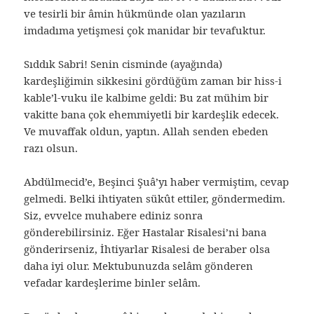
ve tesirli bir âmin hükmünde olan yazıların
imdadıma yetişmesi çok manidar bir tevafuktur.
Sıddık Sabri! Senin cisminde (ayağında)
kardeşliğimin sikkesini gördüğüm zaman bir hiss-i
kable’l-vuku ile kalbime geldi: Bu zat mühim bir
vakitte bana çok ehemmiyetli bir kardeşlik edecek.
Ve muvaffak oldun, yaptın. Allah senden ebeden
razı olsun.
Abdülmecid’e, Beşinci Şuâ’yı haber vermiştim, cevap
gelmedi. Belki ihtiyaten sükût ettiler, göndermedim.
Siz, evvelce muhabere ediniz sonra
gönderebilirsiniz. Eğer Hastalar Risalesi’ni bana
gönderirseniz, İhtiyarlar Risalesi de beraber olsa
daha iyi olur. Mektubunuzda selâm gönderen
vefadar kardeşlerime binler selâm.