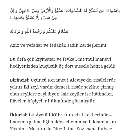
بِاسْمِهٖ مَنْ تُسَبِّحُ لَهُ السَّمٰوَاتُ السَّبْعُ وَالْاَرْضُ وَمَنْ فٖيهِنَّ وَ اِنْ
مِنْ شَىْءٍ اِلَّا يُسَبِّحُ بِحَمْدِهٖ
اَلسَّلَامُ عَلَيْكُمْ وَ رَحْمَةُ اللّٰهِ وَ بَرَكَاتُهُ
Aziz ve vefadar ve fedakâr, sadık kardeşlerim!
Bu defa çok kıymettar ve fevka’l-me’mul manevî
hediyenizden küçücük üç dört mesele hatıra geldi:
Birincisi:
Üçüncü Keramet-i Aleviye’de, risalelerde
yalnız iki zeyl vardır demesi, risale şekline girmiş
olan zeyllere zeyl diyor. Sair zeyller ise hâtimeler,
ilâveler, hâşiyeler hükmünde görmüştür.
İkincisi:
İki Âyetü’l-Kübra’nın vird-i ekberinde –
hatırıma gelmediği halde– ehemmiyetli kısımlarını
Yirminci Mektup ile Otuz İkinci Söz, bana ihtiyaç