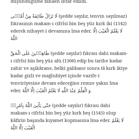
düşündüğüme binaen ihtar edildi.
لَا تَزَالُ طَائِفَةٌ مِنْ اُمَّتٖى (şedde sayılır, tenvin sayılmaz)
fıkrasının makam-ı cifrîsi bin beş yüz kırk iki (1542)
ederek nihayet-i devamına îma eder. لَا يَعْلَمُ الْغَيْبَ اِلَّا
اللّٰهُ
ظَاهِرٖينَ عَلَى الْحَقِّ (şedde sayılır) fıkrası dahi makam-
ı cifrîsi bin beş yüz altı (1506) edip bu tarihe kadar
zahir ve aşikârane, belki galibane sonra tâ kırk ikiye
kadar gizli ve mağlubiyet içinde vazife-i
tenviriyesine devam edeceğine remze yakın îma
eder. وَ الْعِلْمُ عِنْدَ اللّٰهِ لَا يَعْلَمُ الْغَيْبَ اِلَّا اللّٰهُ
حَتّٰى يَاْتِىَ اللّٰهُ بِاَمْرِهٖ (şedde sayılır) fıkrası dahi
makam-ı cifrîsi bin beş yüz kırk beş (1545) olup
kâfirin başında kıyamet kopmasına îma eder. لَا يَعْلَمُ
الْغَيْبَ اِلَّا اللّٰهُ