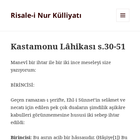
Risale-i Nur Külliyatı
MENÜ
VE
BILEŞENLER
Kastamonu Lâhikası s.30-51
Manevî bir ihtar ile bir iki ince meseleyi size
yazıyorum:
BİRİNCİSİ:
Geçen ramazan-ı şerifte, Ehl-i Sünnet’in selâmet ve
necatı için edilen pek çok duaların şimdilik aşikâre
kabulleri görünmemesine hususi iki sebep ihtar
edildi:
Birincisi:
Bu asrın acib bir hâssasıdır. (Hâşiye
[1]
) Bu