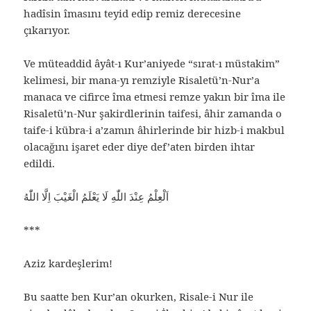
hadîsin îmasını teyid edip remiz derecesine
çıkarıyor.
Ve müteaddid âyât-ı Kur’aniyede “sırat-ı müstakim”
kelimesi, bir mana-yı remziyle Risaletü’n-Nur’a
manaca ve cifirce îma etmesi remze yakın bir îma ile
Risaletü’n-Nur şakirdlerinin taifesi, âhir zamanda o
taife-i kübra-i a’zamın âhirlerinde bir hizb-i makbul
olacağını işaret eder diye def’aten birden ihtar
edildi.
اَلْعِلْمُ عِنْدَ اللّٰهِ لَا يَعْلَمُ الْغَيْبَ اِلَّا اللّٰهُ
***
Aziz kardeşlerim!
Bu saatte ben Kur’an okurken, Risale-i Nur ile