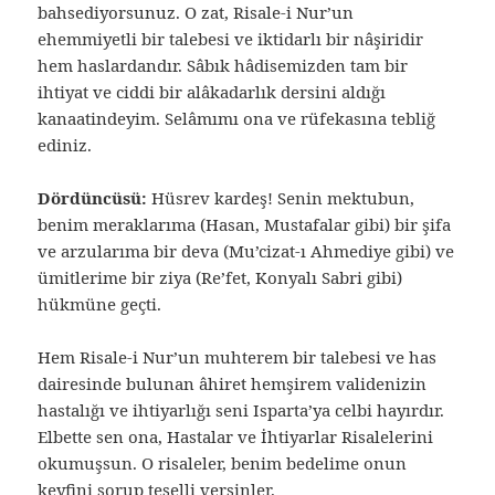
bahsediyorsunuz. O zat, Risale-i Nur’un
ehemmiyetli bir talebesi ve iktidarlı bir nâşiridir
hem haslardandır. Sâbık hâdisemizden tam bir
ihtiyat ve ciddi bir alâkadarlık dersini aldığı
kanaatindeyim. Selâmımı ona ve rüfekasına tebliğ
ediniz.
Dördüncüsü:
Hüsrev kardeş! Senin mektubun,
benim meraklarıma (Hasan, Mustafalar gibi) bir şifa
ve arzularıma bir deva (Mu’cizat-ı Ahmediye gibi) ve
ümitlerime bir ziya (Re’fet, Konyalı Sabri gibi)
hükmüne geçti.
Hem Risale-i Nur’un muhterem bir talebesi ve has
dairesinde bulunan âhiret hemşirem validenizin
hastalığı ve ihtiyarlığı seni Isparta’ya celbi hayırdır.
Elbette sen ona, Hastalar ve İhtiyarlar Risalelerini
okumuşsun. O risaleler, benim bedelime onun
keyfini sorup teselli versinler.