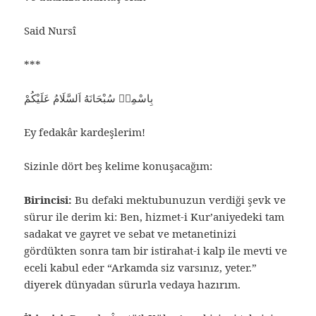
Said Nursî
***
بِاسْمِهٖ سُبْحَانَهُ اَلسَّلَامُ عَلَيْكُمْ
Ey fedakâr kardeşlerim!
Sizinle dört beş kelime konuşacağım:
Birincisi:
Bu defaki mektubunuzun verdiği şevk ve
sürur ile derim ki: Ben, hizmet-i Kur’aniyedeki tam
sadakat ve gayret ve sebat ve metanetinizi
gördükten sonra tam bir istirahat-i kalp ile mevti ve
eceli kabul eder “Arkamda siz varsınız, yeter.”
diyerek dünyadan sürurla vedaya hazırım.