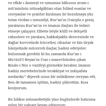
ve efkâr-ı âmmeyi ve umumun bâhusus avam-ı
mü’minînin istinadgâhları olan İslâmî esaslar ve
cereyanlar ve şeairler kırılması ile bozulmaya yüz
tutan vicdan-ı umumîyi, Kur’an’ın i’cazıyla o geniş
yaralarını Kur’an’ın ve imanın ilaçları ile tedavi
etmeye çalışıyor. Elbette böyle küllî ve dehşetli
rahnelere ve yaralara, hakkalyakîn derecesinde ve
dağlar kuvvetinde hüccetler, cihazlar ve bin tiryak
hâsiyetinde mücerreb ilaçlar, hadsiz edviyeler
bulunmak gerektir ki bu zamanda Kur’an-ı
Mu’cizü’l-Beyan’ın i’caz-ı manevîsinden çıkan
Risale-i Nur o vazifeyi görmekle beraber, imanın
hadsiz mertebelerinde terakkiyat ve inkişafata
medardır.” diyerek uzun bir mükâleme cereyan etti.
Ben de tamamen işittim, hadsiz şükrettim. Kısa
kesiyorum.
Bu hâdise münasebetiyle yine bugünlerde hatırıma
gelen bir vakıayı beyan ediyorum: