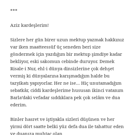
***
Aziz kardeşlerim!
Sizlere her gün birer uzun mektup yazmak hakkınız
var iken maatteessüf üç seneden beri size
göndermek için yazdığım bir mektup şimdiye kadar
bekliyor, eski sakomun cebinde duruyor. Demek
Risale-i Nur, ehl-i dünya dinsizlerine çok dehşet
vermiş ki dünyalarına karışmadığım halde bu
tazyikatı yapıyorlar. Her ne ise… Hiç unutamadığım
sebatkâr, ciddi kardeşlerime hususan ikinci vatanım
Barla’daki vefadar sıddıklara pek çok selâm ve dua
ederim.
Binler hasret ve iştiyakla sizleri düşünen ve her
yirmi dört saatte belki yüz defa dua ile tahattur eden
ve duanıza muhtaç olan