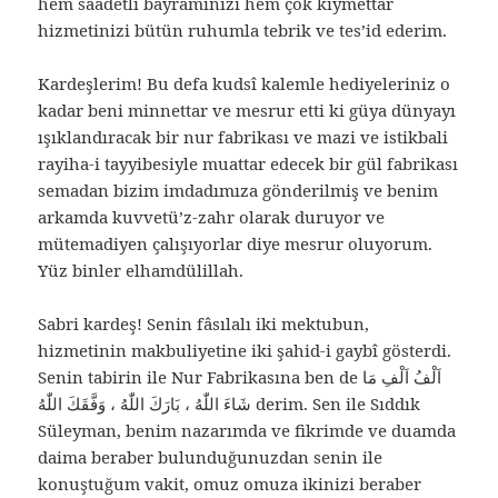
hem saadetli bayramınızı hem çok kıymettar
hizmetinizi bütün ruhumla tebrik ve tes’id ederim.
Kardeşlerim! Bu defa kudsî kalemle hediyeleriniz o
kadar beni minnettar ve mesrur etti ki güya dünyayı
ışıklandıracak bir nur fabrikası ve mazi ve istikbali
rayiha-i tayyibesiyle muattar edecek bir gül fabrikası
semadan bizim imdadımıza gönderilmiş ve benim
arkamda kuvvetü’z-zahr olarak duruyor ve
mütemadiyen çalışıyorlar diye mesrur oluyorum.
Yüz binler elhamdülillah.
Sabri kardeş! Senin fâsılalı iki mektubun,
hizmetinin makbuliyetine iki şahid-i gaybî gösterdi.
Senin tabirin ile Nur Fabrikasına ben de اَلْفُ اَلْفِ مَا
شَاءَ اللّٰهُ ، بَارَكَ اللّٰهُ ، وَفَّقَكَ اللّٰهُ derim. Sen ile Sıddık
Süleyman, benim nazarımda ve fikrimde ve duamda
daima beraber bulunduğunuzdan senin ile
konuştuğum vakit, omuz omuza ikinizi beraber