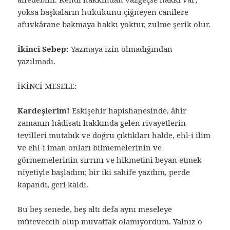
yoksa başkaların hukukunu çiğneyen canilere
afuvkârane bakmaya hakkı yoktur, zulme şerik olur.
İkinci Sebep:
Yazmaya izin olmadığından
yazılmadı.
İKİNCİ MESELE:
Kardeşlerim!
Eskişehir hapishanesinde, âhir
zamanın hâdisatı hakkında gelen rivayetlerin
tevilleri mutabık ve doğru çıktıkları halde, ehl-i ilim
ve ehl-i iman onları bilmemelerinin ve
görmemelerinin sırrını ve hikmetini beyan etmek
niyetiyle başladım; bir iki sahife yazdım, perde
kapandı, geri kaldı.
Bu beş senede, beş altı defa aynı meseleye
müteveccih olup muvaffak olamıyordum. Yalnız o