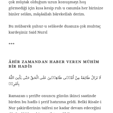
çok müştak olduğum uzun konuşmayı hoş
görmediği için kısa kesip ruh u canımla her birinize
binler selâm, mâşâallah bârekellah derim.
Bu mübarek şuhur-u selâsede duanıza çok muhtaç
kardeşiniz Said Nursî
***
ÂHIR ZAMANDAN HABER VEREN MÜHIM
BIR HADÎS
لَا تَزَالُ طَائِفَةٌ مِنْ اُمَّتٖى ظَاهِرٖينَ عَلَى الْحَقِّ حَتّٰى يَاْتِىَ اللّٰهُ
بِاَمْرِهٖ
Ramazan-ı şerifte onuncu günün ikinci saatinde
birden bu hadîs-i şerif hatırıma geldi. Belki Risale-i
Nur şakirdlerinin taifesi ne kadar devam edeceğini