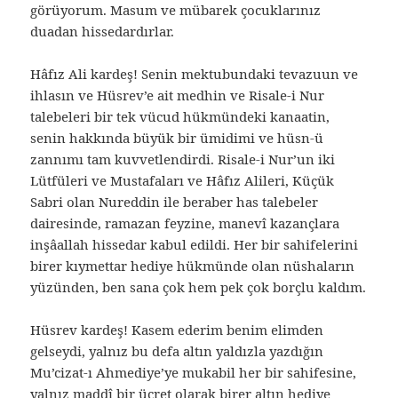
görüyorum. Masum ve mübarek çocuklarınız
duadan hissedardırlar.
Hâfız Ali kardeş! Senin mektubundaki tevazuun ve
ihlasın ve Hüsrev’e ait medhin ve Risale-i Nur
talebeleri bir tek vücud hükmündeki kanaatin,
senin hakkında büyük bir ümidimi ve hüsn-ü
zannımı tam kuvvetlendirdi. Risale-i Nur’un iki
Lütfüleri ve Mustafaları ve Hâfız Alileri, Küçük
Sabri olan Nureddin ile beraber has talebeler
dairesinde, ramazan feyzine, manevî kazançlara
inşâallah hissedar kabul edildi. Her bir sahifelerini
birer kıymettar hediye hükmünde olan nüshaların
yüzünden, ben sana çok hem pek çok borçlu kaldım.
Hüsrev kardeş! Kasem ederim benim elimden
gelseydi, yalnız bu defa altın yaldızla yazdığın
Mu’cizat-ı Ahmediye’ye mukabil her bir sahifesine,
yalnız maddî bir ücret olarak birer altın hediye