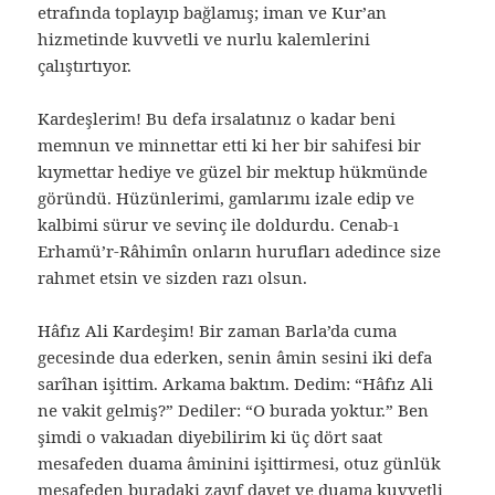
etrafında toplayıp bağlamış; iman ve Kur’an
hizmetinde kuvvetli ve nurlu kalemlerini
çalıştırtıyor.
Kardeşlerim! Bu defa irsalatınız o kadar beni
memnun ve minnettar etti ki her bir sahifesi bir
kıymettar hediye ve güzel bir mektup hükmünde
göründü. Hüzünlerimi, gamlarımı izale edip ve
kalbimi sürur ve sevinç ile doldurdu. Cenab-ı
Erhamü’r-Râhimîn onların hurufları adedince size
rahmet etsin ve sizden razı olsun.
Hâfız Ali Kardeşim! Bir zaman Barla’da cuma
gecesinde dua ederken, senin âmin sesini iki defa
sarîhan işittim. Arkama baktım. Dedim: “Hâfız Ali
ne vakit gelmiş?” Dediler: “O burada yoktur.” Ben
şimdi o vakıadan diyebilirim ki üç dört saat
mesafeden duama âminini işittirmesi, otuz günlük
mesafeden buradaki zayıf davet ve duama kuvvetli