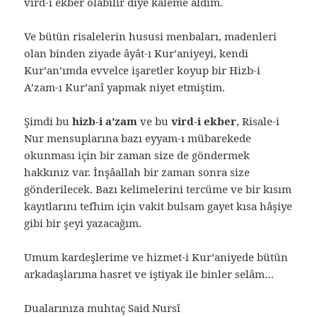
vird-i ekber olabilir diye kaleme aldım.
Ve bütün risalelerin hususi menbaları, madenleri
olan binden ziyade âyât-ı Kur’aniyeyi, kendi
Kur’an’ımda evvelce işaretler koyup bir Hizb-i
A’zam-ı Kur’anî yapmak niyet etmiştim.
Şimdi bu
hizb-i a’zam
ve bu
vird-i ekber
, Risale-i
Nur mensuplarına bazı eyyam-ı mübarekede
okunması için bir zaman size de göndermek
hakkınız var. İnşâallah bir zaman sonra size
gönderilecek. Bazı kelimelerini tercüme ve bir kısım
kayıtlarını tefhim için vakit bulsam gayet kısa hâşiye
gibi bir şeyi yazacağım.
Umum kardeşlerime ve hizmet-i Kur’aniyede bütün
arkadaşlarıma hasret ve iştiyak ile binler selâm…
Dualarınıza muhtaç Said Nursî