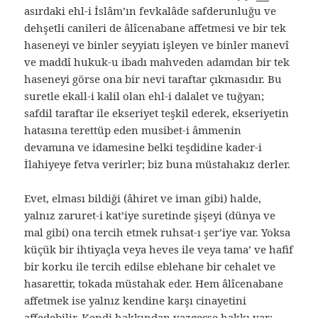
asırdaki ehl-i İslâm’ın fevkalâde safderunluğu ve
dehşetli canileri de âlîcenabane affetmesi ve bir tek
haseneyi ve binler seyyiatı işleyen ve binler manevî
ve maddî hukuk-u ibadı mahveden adamdan bir tek
haseneyi görse ona bir nevi taraftar çıkmasıdır. Bu
suretle ekall-i kalil olan ehl-i dalalet ve tuğyan;
safdil taraftar ile ekseriyet teşkil ederek, ekseriyetin
hatasına terettüp eden musibet-i âmmenin
devamına ve idamesine belki teşdidine kader-i
İlahiyeye fetva verirler; biz buna müstahakız derler.
Evet, elması bildiği (âhiret ve iman gibi) halde,
yalnız zaruret-i kat’iye suretinde şişeyi (dünya ve
mal gibi) ona tercih etmek ruhsat-ı şer’iye var. Yoksa
küçük bir ihtiyaçla veya heves ile veya tama’ ve hafif
bir korku ile tercih edilse eblehane bir cehalet ve
hasarettir, tokada müstahak eder. Hem âlîcenabane
affetmek ise yalnız kendine karşı cinayetini
affedebilir. Kendi hakkından vazgeçse hakkı var;