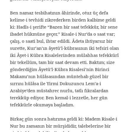
Ben namaz tesbihatının âhirinde, otuz üç defa
kelime-i tevhidi zikrederken birden kalbime geldi
ki: Hadîs-i şerifte “Bazen bir saat tefekkür, bir sene
ibadet hükmüne geçer.” Risale-i Nur’da o saat var;
çalış, o saati bul, ihtar edildi. Âdeta ihtiyarsız bir
surette, Kur’an’ın âyetü’l-kübrasının iki tefsiri olan
iki Âyet-i Kübra Risalelerinden mülahhas tefekkürî
bir tekellüm, tam bir saat devam etti. Baktım; size
gönderdiğim Âyetü’l-Kübra Risalesi’nin Birinci
Makamı’nın hülâsasından müntehab güzel bir
sırrını hülâsa ile Yirmi Dokuzuncu Lem’a-i
Arabiye’den müstahrec nurlu, tatlı fıkralardan
terekküp ediyor. Ben kemal-i lezzetle, her gün
tefekkürle okumaya başladım.
Birkaç gün sonra hatırıma geldi ki: Madem Risale-i
Nur bu zamanın bir mürşididir, talebelerine bir