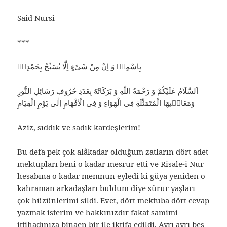
Said Nursî
***
بِاسْمِهٖ وَ اِنْ مِنْ شَىْءٍ اِلَّا يُسَبِّحُ بِحَمْدِهٖ
اَلسَّلَامُ عَلَيْكُمْ وَ رَحْمَةُ اللّٰهِ وَ بَرَكَاتُهُ بِعَدَدِ حُرُوفِ رَسَائِلِ النُّورِ
وَمَعَانٖيهَا الْمُتَمَثِّلَةِ فِى الْهَوَاءِ وَ فِى الْاَفْهَامِ اِلٰى يَوْمِ الْقِيَامِ
Aziz, sıddık ve sadık kardeşlerim!
Bu defa pek çok alâkadar olduğum zatların dört adet
mektupları beni o kadar mesrur etti ve Risale-i Nur
hesabına o kadar memnun eyledi ki güya yeniden o
kahraman arkadaşları buldum diye sürur yaşları
çok hüzünlerimi sildi. Evet, dört mektuba dört cevap
yazmak isterim ve hakkınızdır fakat samimi
ittihadınıza binaen bir ile iktifa edildi. Ayrı ayrı beş