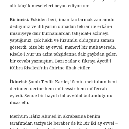
altı küçük meseleleri beyan ediyorum:
Birincisi:
Eskiden beri, iman kurtarmak zamanıdır
dediğimiz ve ihtiyarım olmadan tekrar ile erkân-ı
imaniyeye dair bürhanlardan tahşidat-ı azîmeyi
yaptığımız, çok haklı ve lüzumlu olduğunu zaman
gösterdi. Size bir ay evvel, manevî bir muhaverede,
Risale-i Nur’un azîm tahşidatına dair gaybdan gelen
bir cevabı yazmıştım. Bazı zatlar o fıkrayı Âyetü’l-
Kübra Risalesi’nin âhirine ilhak ettiler.
İkincisi:
Şamlı Tevfik Kardeş! Senin mektubun beni
derinden derine hem müteessir hem müferrah
eyledi. Sende bir hayırlı tahavvülat bulunduğunu
ihsas etti.
Merhum Hâfız Ahmed’in akrabasına benim
tarafımdan taziye ile beraber de ki: Bir iki ay evvel –