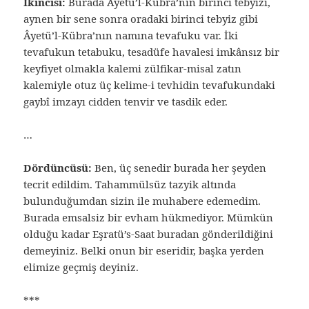
İkincisi:
Burada Âyetü’l-Kübra’nın birinci tebyizi,
aynen bir sene sonra oradaki birinci tebyiz gibi
Âyetü’l-Kübra’nın namına tevafuku var. İki
tevafukun tetabuku, tesadüfe havalesi imkânsız bir
keyfiyet olmakla kalemi zülfikar-misal zatın
kalemiyle otuz üç kelime-i tevhidin tevafukundaki
gaybî imzayı cidden tenvir ve tasdik eder.
…
Dördüncüsü:
Ben, üç senedir burada her şeyden
tecrit edildim. Tahammülsüz tazyik altında
bulunduğumdan sizin ile muhabere edemedim.
Burada emsalsiz bir evham hükmediyor. Mümkün
olduğu kadar Eşratü’s-Saat buradan gönderildiğini
demeyiniz. Belki onun bir eseridir, başka yerden
elimize geçmiş deyiniz.
***