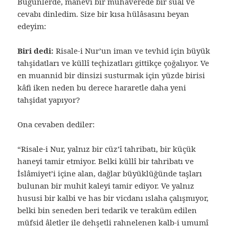
Bugünlerde, manevî bir muhaverede bir sual ve
cevabı dinledim. Size bir kısa hülâsasını beyan
edeyim:
Biri dedi:
Risale-i Nur’un iman ve tevhid için büyük
tahşidatları ve küllî teçhizatları gittikçe çoğalıyor. Ve
en muannid bir dinsizi susturmak için yüzde birisi
kâfi iken neden bu derece hararetle daha yeni
tahşidat yapıyor?
Ona cevaben dediler:
“Risale-i Nur, yalnız bir cüz’î tahribatı, bir küçük
haneyi tamir etmiyor. Belki küllî bir tahribatı ve
İslâmiyet’i içine alan, dağlar büyüklüğünde taşları
bulunan bir muhit kaleyi tamir ediyor. Ve yalnız
hususi bir kalbi ve has bir vicdanı ıslaha çalışmıyor,
belki bin seneden beri tedarik ve teraküm edilen
müfsid âletler ile dehşetli rahnelenen kalb-i umumî