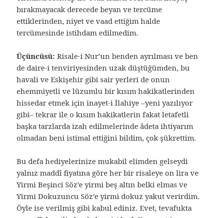
bırakmayacak derecede beyan ve tercüme
ettiklerinden, niyet ve vaad ettiğim halde
tercümesinde istihdam edilmedim.
Üçüncüsü:
Risale-i Nur’un benden ayrılması ve ben
de daire-i tenviriyesinden uzak düştüğümden, bu
havali ve Eskişehir gibi sair yerleri de onun
ehemmiyetli ve lüzumlu bir kısım hakikatlerinden
hissedar etmek için inayet-i İlahiye –yeni yazılıyor
gibi– tekrar ile o kısım hakikatlerin fakat letafetli
başka tarzlarda izah edilmelerinde âdeta ihtiyarım
olmadan beni istimal ettiğini bildim, çok şükrettim.
Bu defa hediyelerinize mukabil elimden gelseydi
yalnız maddî fiyatına göre her bir risaleye on lira ve
Yirmi Beşinci Söz’e yirmi beş altın belki elmas ve
Yirmi Dokuzuncu Söz’e yirmi dokuz yakut verirdim.
Öyle ise verilmiş gibi kabul ediniz. Evet, tevafukta