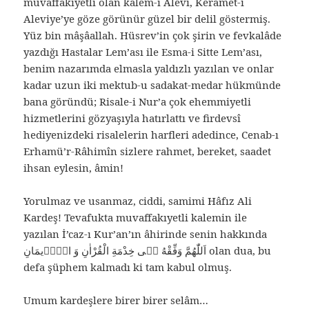
muvaffakıyetli olan kalem-i Alevî, Keramet-i
Aleviye’ye göze görünür güzel bir delil göstermiş.
Yüz bin mâşâallah. Hüsrev’in çok şirin ve fevkalâde
yazdığı Hastalar Lem’ası ile Esma-i Sitte Lem’ası,
benim nazarımda elmasla yaldızlı yazılan ve onlar
kadar uzun iki mektub-u sadakat-medar hükmünde
bana göründü; Risale-i Nur’a çok ehemmiyetli
hizmetlerini gözyaşıyla hatırlattı ve firdevsî
hediyenizdeki risalelerin harfleri adedince, Cenab-ı
Erhamü’r-Râhimîn sizlere rahmet, bereket, saadet
ihsan eylesin, âmin!
Yorulmaz ve usanmaz, ciddi, samimi Hâfız Ali
Kardeş! Tevafukta muvaffakıyetli kalemin ile
yazılan İ’caz-ı Kur’an’ın âhirinde senin hakkında
اَللّٰهُمَّ وَفِّقْهُ فٖى خِدْمَةِ الْقُرْاٰنِ وَ الْاٖيمَانِ olan dua, bu
defa şüphem kalmadı ki tam kabul olmuş.
Umum kardeşlere birer birer selâm…