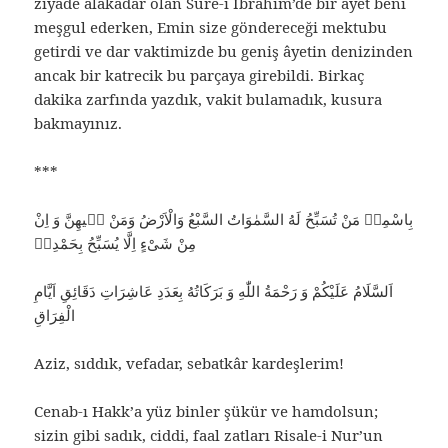
ziyade alâkadar olan Sure-i İbrahim’de bir âyet beni
meşgul ederken, Emin size göndereceği mektubu
getirdi ve dar vaktimizde bu geniş âyetin denizinden
ancak bir katrecik bu parçaya girebildi. Birkaç
dakika zarfında yazdık, vakit bulamadık, kusura
bakmayınız.
***
بِاسْمِهٖ مَنْ تُسَبِّحُ لَهُ السَّمٰوَاتُ السَّبْعُ وَالْاَرْضُ وَمَنْ فٖيهِنَّ وَ اِنْ
مِنْ شَىْءٍ اِلَّا يُسَبِّحُ بِحَمْدِهٖ
اَلسَّلَامُ عَلَيْكُمْ وَ رَحْمَةُ اللّٰهِ وَ بَرَكَاتُهُ بِعَدَدِ عَاشِرَاتِ دَقَائِقِ اَيَّامِ
الْفِرَاقِ
Aziz, sıddık, vefadar, sebatkâr kardeşlerim!
Cenab-ı Hakk’a yüz binler şükür ve hamdolsun;
sizin gibi sadık, ciddi, faal zatları Risale-i Nur’un