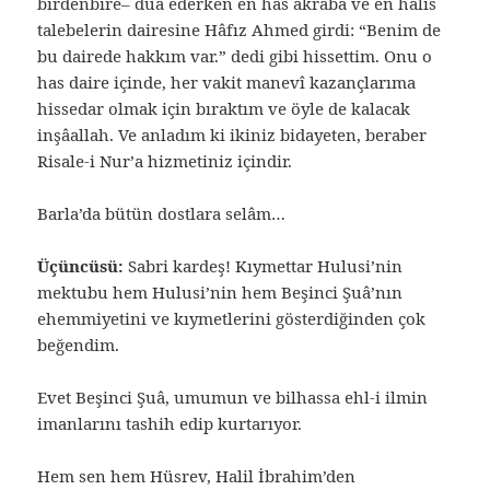
birdenbire– dua ederken en has akraba ve en hâlis
talebelerin dairesine Hâfız Ahmed girdi: “Benim de
bu dairede hakkım var.” dedi gibi hissettim. Onu o
has daire içinde, her vakit manevî kazançlarıma
hissedar olmak için bıraktım ve öyle de kalacak
inşâallah. Ve anladım ki ikiniz bidayeten, beraber
Risale-i Nur’a hizmetiniz içindir.
Barla’da bütün dostlara selâm…
Üçüncüsü:
Sabri kardeş! Kıymettar Hulusi’nin
mektubu hem Hulusi’nin hem Beşinci Şuâ’nın
ehemmiyetini ve kıymetlerini gösterdiğinden çok
beğendim.
Evet Beşinci Şuâ, umumun ve bilhassa ehl-i ilmin
imanlarını tashih edip kurtarıyor.
Hem sen hem Hüsrev, Halil İbrahim’den