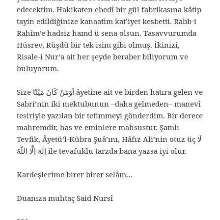
edecektim. Hakikaten ebedî bir gül fabrikasına kâtip
tayin edildiğinize kanaatim kat’iyet kesbetti. Rabb-i
Rahîm’e hadsiz hamd ü sena olsun. Tasavvurumda
Hüsrev, Rüşdü bir tek isim gibi olmuş. İkinizi,
Risale-i Nur’a ait her şeyde beraber biliyorum ve
buluyorum.
Size اَوَمَنْ كَانَ مَيْتًا âyetine ait ve birden hatıra gelen ve
Sabri’nin iki mektubunun –daha gelmeden– manevî
tesiriyle yazılan bir tetimmeyi gönderdim. Bir derece
mahremdir, has ve eminlere mahsustur. Şamlı
Tevfik, Âyetü’l-Kübra Şuâ’ını, Hâfız Ali’nin otuz üç ‌لَا
اِلٰهَ اِلَّا اللّٰهُ ile tevafuklu tarzda bana yazsa iyi olur.
Kardeşlerime birer birer selâm…
Duanıza muhtaç Said Nursî