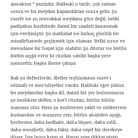
alacaksın.” yazılıdır. Halbuki o tarih, çok zaman
sonra ve bu meydan kapandıktan sonra gelir. Şu
vazife ise şu muvakkat meydana göre değil, belki
padişahın kurbünde daimî bir saadeti kazanmak
için verilmiştir. Şu matlubat ise birkaç günlük bu
misafirhanede geçinmek için olamaz. Belki uzun ve
mesudane bir hayat için olabilir. Şu düstur ise bütün
bütün açığa verir ki cüzdan sahibi başka yere
namzettir, başka âleme çalışır.
Bak şu defterlerde, âletler teçhizatının suret-i
istimali ve mes’uliyetler vardır. Halbuki eğer yalnız
bu meydandan başka âlî, daimî bir yer bulunmazsa
şu muhkem defter, o kat’î cüzdan, bütün bütün
manasız olur. Hem şu muhterem zabit ve mükerrem
kumandan ve muazzez reis; bütün ahaliden aşağı,
herkesten daha bedbaht, daha bîçare, daha zelil,
daha musibetli, daha fakir, daha zayıf bir derekeye
düşer. İşte buna kıyas et. Hangi şeye dikkat etsen