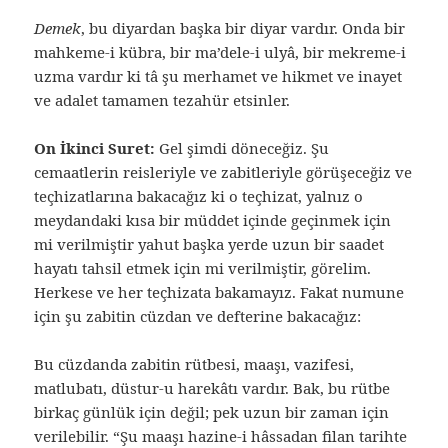
Demek
, bu diyardan başka bir diyar vardır. Onda bir
mahkeme-i kübra, bir ma’dele-i ulyâ, bir mekreme-i
uzma vardır ki tâ şu merhamet ve hikmet ve inayet
ve adalet tamamen tezahür etsinler.
On İkinci Suret:
Gel şimdi döneceğiz. Şu
cemaatlerin reisleriyle ve zabitleriyle görüşeceğiz ve
teçhizatlarına bakacağız ki o teçhizat, yalnız o
meydandaki kısa bir müddet içinde geçinmek için
mi verilmiştir yahut başka yerde uzun bir saadet
hayatı tahsil etmek için mi verilmiştir, görelim.
Herkese ve her teçhizata bakamayız. Fakat numune
için şu zabitin cüzdan ve defterine bakacağız:
Bu cüzdanda zabitin rütbesi, maaşı, vazifesi,
matlubatı, düstur-u harekâtı vardır. Bak, bu rütbe
birkaç günlük için değil; pek uzun bir zaman için
verilebilir. “Şu maaşı hazine-i hâssadan filan tarihte