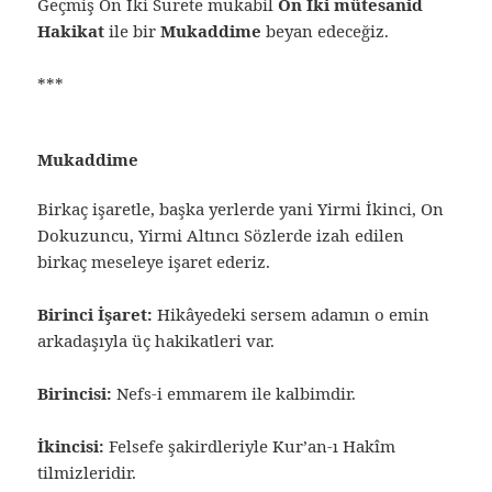
Geçmiş On İki Surete mukabil
On İki mütesanid
Hakikat
ile bir
Mukaddime
beyan edeceğiz.
***
Mukaddime
Birkaç işaretle, başka yerlerde yani Yirmi İkinci, On
Dokuzuncu, Yirmi Altıncı Sözlerde izah edilen
birkaç meseleye işaret ederiz.
Birinci İşaret:
Hikâyedeki sersem adamın o emin
arkadaşıyla üç hakikatleri var.
Birincisi:
Nefs-i emmarem ile kalbimdir.
İkincisi:
Felsefe şakirdleriyle Kur’an-ı Hakîm
tilmizleridir.