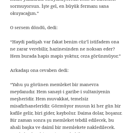
sormuyorsun. İşte gel, en büyük fermanı sana
okuyacağım.”
O sersem döndü, dedi:
“Haydi padişah var fakat benim cüz’î istifadem ona
ne zarar verebilir, hazinesinden ne noksan eder?
Hem burada hapis mapis yoktur, ceza görünmüyor.”
Arkadaşı ona cevaben dedi:
“Yahu şu görünen memleket bir manevra
meydanıdır. Hem sanayi-i garibe-i sultaniyenin
meşheridir. Hem muvakkat, temelsiz
misafirhaneleridir. Görmüyor musun ki her gün bir
kafile gelir, biri gider, kaybolur. Daima dolar, boşanır.
Bir zaman sonra şu memleket tebdil edilecek, bu
ahali başka ve daimî bir memlekete nakledilecek.