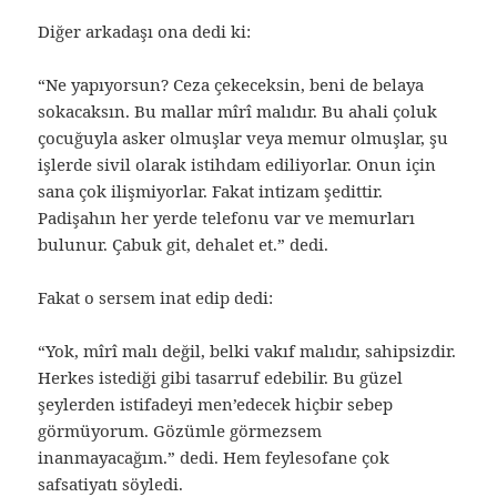
Diğer arkadaşı ona dedi ki:
“Ne yapıyorsun? Ceza çekeceksin, beni de belaya
sokacaksın. Bu mallar mîrî malıdır. Bu ahali çoluk
çocuğuyla asker olmuşlar veya memur olmuşlar, şu
işlerde sivil olarak istihdam ediliyorlar. Onun için
sana çok ilişmiyorlar. Fakat intizam şedittir.
Padişahın her yerde telefonu var ve memurları
bulunur. Çabuk git, dehalet et.” dedi.
Fakat o sersem inat edip dedi:
“Yok, mîrî malı değil, belki vakıf malıdır, sahipsizdir.
Herkes istediği gibi tasarruf edebilir. Bu güzel
şeylerden istifadeyi men’edecek hiçbir sebep
görmüyorum. Gözümle görmezsem
inanmayacağım.” dedi. Hem feylesofane çok
safsatiyatı söyledi.