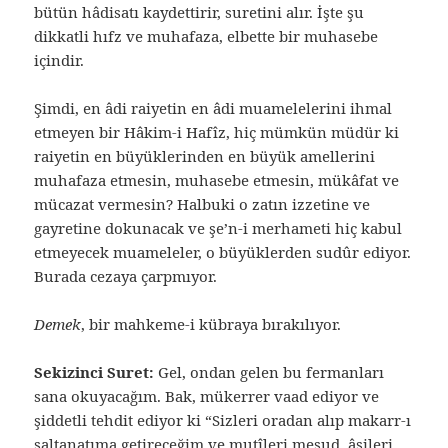
bütün hâdisatı kaydettirir, suretini alır. İşte şu
dikkatli hıfz ve muhafaza, elbette bir muhasebe
içindir.
Şimdi, en âdi raiyetin en âdi muamelelerini ihmal
etmeyen bir Hâkim-i Hafîz, hiç mümkün müdür ki
raiyetin en büyüklerinden en büyük amellerini
muhafaza etmesin, muhasebe etmesin, mükâfat ve
mücazat vermesin? Halbuki o zatın izzetine ve
gayretine dokunacak ve şe’n-i merhameti hiç kabul
etmeyecek muameleler, o büyüklerden sudûr ediyor.
Burada cezaya çarpmıyor.
Demek
, bir mahkeme-i kübraya bırakılıyor.
Sekizinci Suret:
Gel, ondan gelen bu fermanları
sana okuyacağım. Bak, mükerrer vaad ediyor ve
şiddetli tehdit ediyor ki “Sizleri oradan alıp makarr-ı
saltanatıma getireceğim ve mutîleri mesud, âsileri