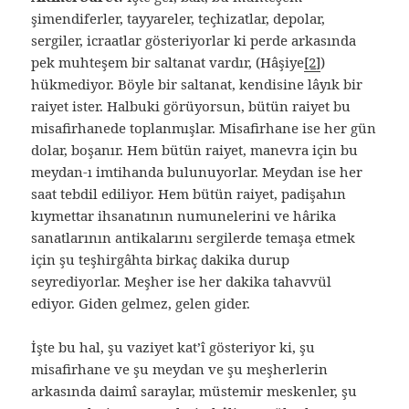
şimendiferler, tayyareler, teçhizatlar, depolar,
sergiler, icraatlar gösteriyorlar ki perde arkasında
pek muhteşem bir saltanat vardır, (Hâşiye
[2]
)
hükmediyor. Böyle bir saltanat, kendisine lâyık bir
raiyet ister. Halbuki görüyorsun, bütün raiyet bu
misafirhanede toplanmışlar. Misafirhane ise her gün
dolar, boşanır. Hem bütün raiyet, manevra için bu
meydan-ı imtihanda bulunuyorlar. Meydan ise her
saat tebdil ediliyor. Hem bütün raiyet, padişahın
kıymettar ihsanatının numunelerini ve hârika
sanatlarının antikalarını sergilerde temaşa etmek
için şu teşhirgâhta birkaç dakika durup
seyrediyorlar. Meşher ise her dakika tahavvül
ediyor. Giden gelmez, gelen gider.
İşte bu hal, şu vaziyet kat’î gösteriyor ki, şu
misafirhane ve şu meydan ve şu meşherlerin
arkasında daimî saraylar, müstemir meskenler, şu