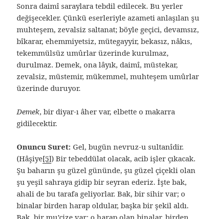
Sonra daimî saraylara tebdil edilecek. Bu yerler
değişecekler. Çünkü eserleriyle azameti anlaşılan şu
muhteşem, zevalsiz saltanat; böyle geçici, devamsız,
bîkarar, ehemmiyetsiz, mütegayyir, bekasız, nâkıs,
tekemmülsüz umûrlar üzerinde kurulmaz,
durulmaz. Demek, ona lâyık, daimî, müstekar,
zevalsiz, müstemir, mükemmel, muhteşem umûrlar
üzerinde duruyor.
Demek
, bir diyar-ı âher var, elbette o makarra
gidilecektir.
Onuncu Suret:
Gel, bugün nevruz-u sultanîdir.
(Hâşiye
[5]
) Bir tebeddülat olacak, acib işler çıkacak.
Şu baharın şu güzel gününde, şu güzel çiçekli olan
şu yeşil sahraya gidip bir seyran ederiz. İşte bak,
ahali de bu tarafa geliyorlar. Bak, bir sihir var; o
binalar birden harap oldular, başka bir şekil aldı.
Bak, bir mu’cize var; o harap olan binalar, birden