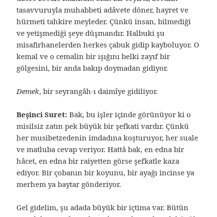
tasavvuruyla muhabbeti adâvete döner, hayret ve
hürmeti tahkire meyleder. Çünkü insan, bilmediği
ve yetişmediği şeye düşmandır. Halbuki şu
misafirhanelerden herkes çabuk gidip kayboluyor. O
kemal ve o cemalin bir ışığını belki zayıf bir
gölgesini, bir anda bakıp doymadan gidiyor.
Demek
, bir seyrangâh-ı daimîye gidiliyor.
Beşinci Suret:
Bak, bu işler içinde görünüyor ki o
misilsiz zatın pek büyük bir şefkati vardır. Çünkü
her musibetzedenin imdadına koşturuyor, her suale
ve matluba cevap veriyor. Hattâ bak, en edna bir
hâcet, en edna bir raiyetten görse şefkatle kaza
ediyor. Bir çobanın bir koyunu, bir ayağı incinse ya
merhem ya baytar gönderiyor.
Gel gidelim, şu adada büyük bir içtima var. Bütün