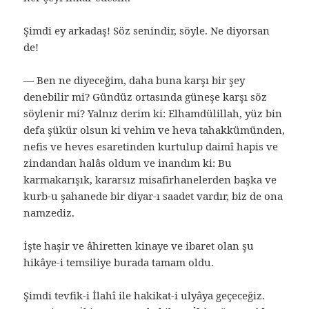
Şimdi ey arkadaş! Söz senindir, söyle. Ne diyorsan
de!
— Ben ne diyeceğim, daha buna karşı bir şey
denebilir mi? Gündüz ortasında güneşe karşı söz
söylenir mi? Yalnız derim ki: Elhamdülillah, yüz bin
defa şükür olsun ki vehim ve heva tahakkümünden,
nefis ve heves esaretinden kurtulup daimî hapis ve
zindandan halâs oldum ve inandım ki: Bu
karmakarışık, kararsız misafirhanelerden başka ve
kurb-u şahanede bir diyar-ı saadet vardır, biz de ona
namzediz.
İşte haşir ve âhiretten kinaye ve ibaret olan şu
hikâye-i temsiliye burada tamam oldu.
Şimdi tevfik-i İlahî ile hakikat-i ulyâya geçeceğiz.