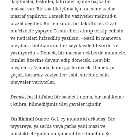
dağılmalar, teşkiller, tahripler içinde başka bir
maksat var. Bir saatlik içtima için on sene kadar
masraf yapılıyor. Demek bu vaziyetler maksud-u
bizzat değiller. Bir temsildir, bir taklittirler. O zat
mu’cize ile yapıyor. Tâ suretleri alınıp terkip edilsin
ve neticeleri hıfzedilip yazılsın. –Nasıl ki manevra
meydan-ı imtihanının her şeyi kaydediliyordu ve
yazılıyordu.– Demek, bir mecma-ı ekberde muamele,
bunlar üzerine devam edip dönecek. Hem bir
meşher-i a’zamda daimî gösterilecek. Demek şu
geçici, kararsız vaziyetler; sabit suretler, bâki
meyveler veriyorlar.
Demek
, bu ihtifalat; bir saadet-i uzma, bir mahkeme-
i kübra, bilmediğimiz ulvi gayeler içindir.
On Birinci Suret:
Gel, ey muannid arkadaş! Bir
tayyareye, ya şarka veya garba yani mazi ve
müstakbele giden bir şimendifere binelim. Şu