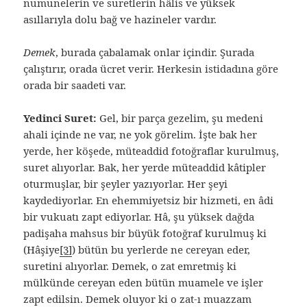
numunelerin ve suretlerin hâlis ve yüksek
asıllarıyla dolu bağ ve hazineler vardır.
Demek
, burada çabalamak onlar içindir. Şurada
çalıştırır, orada ücret verir. Herkesin istidadına göre
orada bir saadeti var.
Yedinci Suret:
Gel, bir parça gezelim, şu medeni
ahali içinde ne var, ne yok görelim. İşte bak her
yerde, her köşede, müteaddid fotoğraflar kurulmuş,
suret alıyorlar. Bak, her yerde müteaddid kâtipler
oturmuşlar, bir şeyler yazıyorlar. Her şeyi
kaydediyorlar. En ehemmiyetsiz bir hizmeti, en âdi
bir vukuatı zapt ediyorlar. Hâ, şu yüksek dağda
padişaha mahsus bir büyük fotoğraf kurulmuş ki
(Hâşiye
[3]
) bütün bu yerlerde ne cereyan eder,
suretini alıyorlar. Demek, o zat emretmiş ki
mülkünde cereyan eden bütün muamele ve işler
zapt edilsin. Demek oluyor ki o zat-ı muazzam