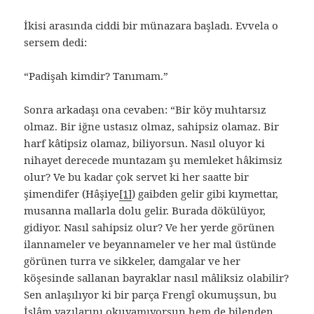
İkisi arasında ciddi bir münazara başladı. Evvela o
sersem dedi:
“Padişah kimdir? Tanımam.”
Sonra arkadaşı ona cevaben: “Bir köy muhtarsız
olmaz. Bir iğne ustasız olmaz, sahipsiz olamaz. Bir
harf kâtipsiz olamaz, biliyorsun. Nasıl oluyor ki
nihayet derecede muntazam şu memleket hâkimsiz
olur? Ve bu kadar çok servet ki her saatte bir
şimendifer (Hâşiye
[1]
) gaibden gelir gibi kıymettar,
musanna mallarla dolu gelir. Burada dökülüyor,
gidiyor. Nasıl sahipsiz olur? Ve her yerde görünen
ilannameler ve beyannameler ve her mal üstünde
görünen turra ve sikkeler, damgalar ve her
köşesinde sallanan bayraklar nasıl mâliksiz olabilir?
Sen anlaşılıyor ki bir parça Frengî okumuşsun, bu
İslâm yazılarını okuyamıyorsun hem de bilenden