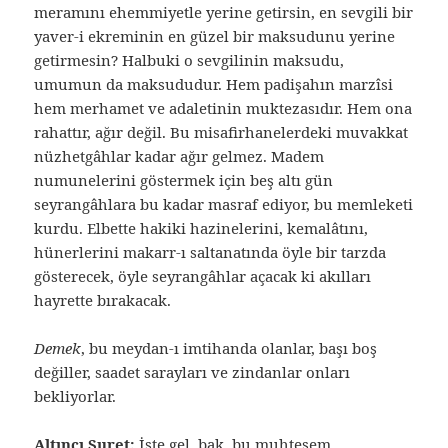
meramını ehemmiyetle yerine getirsin, en sevgili bir
yaver-i ekreminin en güzel bir maksudunu yerine
getirmesin? Halbuki o sevgilinin maksudu,
umumun da maksududur. Hem padişahın marzîsi
hem merhamet ve adaletinin muktezasıdır. Hem ona
rahattır, ağır değil. Bu misafirhanelerdeki muvakkat
nüzhetgâhlar kadar ağır gelmez. Madem
numunelerini göstermek için beş altı gün
seyrangâhlara bu kadar masraf ediyor, bu memleketi
kurdu. Elbette hakiki hazinelerini, kemalâtını,
hünerlerini makarr-ı saltanatında öyle bir tarzda
gösterecek, öyle seyrangâhlar açacak ki akılları
hayrette bırakacak.
Demek
, bu meydan-ı imtihanda olanlar, başı boş
değiller, saadet sarayları ve zindanlar onları
bekliyorlar.
Altıncı Suret:
İşte gel, bak, bu muhteşem