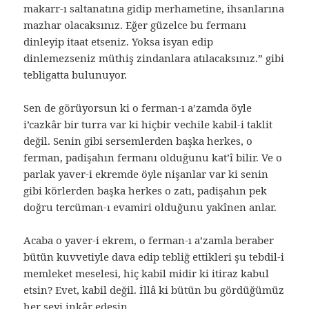
makarr-ı saltanatına gidip merhametine, ihsanlarına
mazhar olacaksınız. Eğer güzelce bu fermanı
dinleyip itaat etseniz. Yoksa isyan edip
dinlemezseniz müthiş zindanlara atılacaksınız.” gibi
tebligatta bulunuyor.
Sen de görüyorsun ki o ferman-ı a’zamda öyle
i’cazkâr bir turra var ki hiçbir vechile kabil-i taklit
değil. Senin gibi sersemlerden başka herkes, o
ferman, padişahın fermanı olduğunu kat’î bilir. Ve o
parlak yaver-i ekremde öyle nişanlar var ki senin
gibi körlerden başka herkes o zatı, padişahın pek
doğru tercüman-ı evamiri olduğunu yakînen anlar.
Acaba o yaver-i ekrem, o ferman-ı a’zamla beraber
bütün kuvvetiyle dava edip tebliğ ettikleri şu tebdil-i
memleket meselesi, hiç kabil midir ki itiraz kabul
etsin? Evet, kabil değil. İllâ ki bütün bu gördüğümüz
her şeyi inkâr edesin.