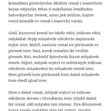
Kemalâtını gösteriyorlar. Misilsiz cemal-i manevîsini
beyan ediyorlar. Hüsn-ü mahfîsinin letaifinden
bahsediyorlar. Demek, onun pek mühim, hayret
verici kemalât ve cemal-i manevîsi vardır.
Gizli, kusursuz kemal ise takdir edici, istihsan edici,
mâşâallah deyip müşahede edicilerin başlarında
teşhir ister. Mahfî, nazirsiz cemal ise görünmek ve
görmek ister. Yani, kendi cemalini iki vecihle
görmek: Biri, muhtelif âyinelerde bizzat müşahede
etmek. Diğeri, müştak seyirci ve mütehayyir istihsan
edicilerin müşahedesi ile müşahede etmek ister.
Hem görmek hem görünmek hem daimî müşahede
hem ebedî işhad ister.
Hem o daimî cemal, müştak seyirci ve istihsan
edicilerin devam-ı vücudlarını ister. Çünkü daimî
bir cemal, zâil müştaka razı olamaz. Zira dönmemek
üzere zevale mahkûm olan bir seyirci, zevalin