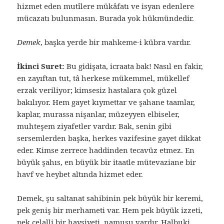
hizmet eden mutîlere mükâfatı ve isyan edenlere
mücazatı bulunmasın. Burada yok hükmündedir.
Demek
, başka yerde bir mahkeme-i kübra vardır.
İkinci Suret:
Bu gidişata, icraata bak! Nasıl en fakir,
en zayıftan tut, tâ herkese mükemmel, mükellef
erzak veriliyor; kimsesiz hastalara çok güzel
bakılıyor. Hem gayet kıymettar ve şahane taamlar,
kaplar, murassa nişanlar, müzeyyen elbiseler,
muhteşem ziyafetler vardır. Bak, senin gibi
sersemlerden başka, herkes vazifesine gayet dikkat
eder. Kimse zerrece haddinden tecavüz etmez. En
büyük şahıs, en büyük bir itaatle mütevaziane bir
havf ve heybet altında hizmet eder.
Demek, şu saltanat sahibinin pek büyük bir keremi,
pek geniş bir merhameti var. Hem pek büyük izzeti,
pek celalli bir haysiyeti, namusu vardır. Halbuki