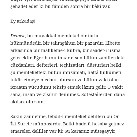
şehadet eder ki bu fâniden sonra bir bâki var.
Ey arkadaş!
Demek
, bu muvakkat memleket bir tarla
hükmündedir, bir talimgâhtır, bir pazardır. Elbette
arkasında bir mahkeme-i kübra, bir saadet-i uzma
gelecektir. Eğer bunu inkâr etsen bütün zabitlerdeki
cüzdanları, defterleri, teçhizatları, düsturları belki
şu memleketteki bütün intizamatı, hattâ hükûmeti
inkâr etmeye mecbur olursun ve bütün vaki olan
icraatın vücudunu tekzip etmek lâzım gelir. O vakit
sana, insan ve zîşuur denilmez. Sofestaîlerden daha
akılsız olursun.
Sakın zannetme, tebdil-i memleket delilleri bu On
İki Surete münhasırdır. Belki hadd ü hesaba gelmez
emareler, deliller var ki: Şu kararsız mütegayyir