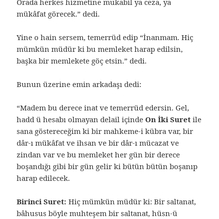
Orada herkes hizmetine mukabil ya ceza, ya
mükâfat görecek.” dedi.
Yine o hain sersem, temerrüd edip “İnanmam. Hiç
mümkün müdür ki bu memleket harap edilsin,
başka bir memlekete göç etsin.” dedi.
Bunun üzerine emin arkadaşı dedi:
“Madem bu derece inat ve temerrüd edersin. Gel,
hadd ü hesabı olmayan delail içinde
On İki Suret
ile
sana göstereceğim ki bir mahkeme-i kübra var, bir
dâr-ı mükâfat ve ihsan ve bir dâr-ı mücazat ve
zindan var ve bu memleket her gün bir derece
boşandığı gibi bir gün gelir ki bütün bütün boşanıp
harap edilecek.
Birinci Suret:
Hiç mümkün müdür ki: Bir saltanat,
bâhusus böyle muhteşem bir saltanat, hüsn-ü