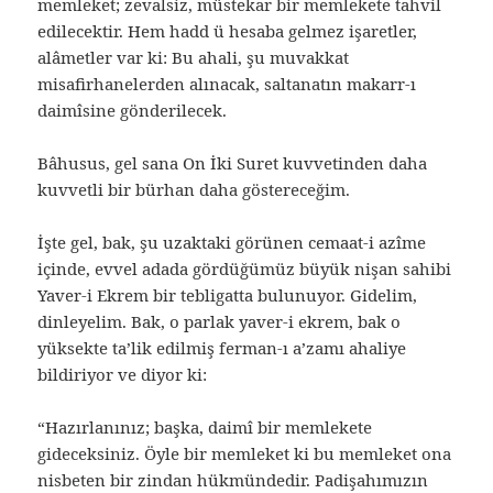
memleket; zevalsiz, müstekar bir memlekete tahvil
edilecektir. Hem hadd ü hesaba gelmez işaretler,
alâmetler var ki: Bu ahali, şu muvakkat
misafirhanelerden alınacak, saltanatın makarr-ı
daimîsine gönderilecek.
Bâhusus, gel sana On İki Suret kuvvetinden daha
kuvvetli bir bürhan daha göstereceğim.
İşte gel, bak, şu uzaktaki görünen cemaat-i azîme
içinde, evvel adada gördüğümüz büyük nişan sahibi
Yaver-i Ekrem bir tebligatta bulunuyor. Gidelim,
dinleyelim. Bak, o parlak yaver-i ekrem, bak o
yüksekte ta’lik edilmiş ferman-ı a’zamı ahaliye
bildiriyor ve diyor ki:
“Hazırlanınız; başka, daimî bir memlekete
gideceksiniz. Öyle bir memleket ki bu memleket ona
nisbeten bir zindan hükmündedir. Padişahımızın