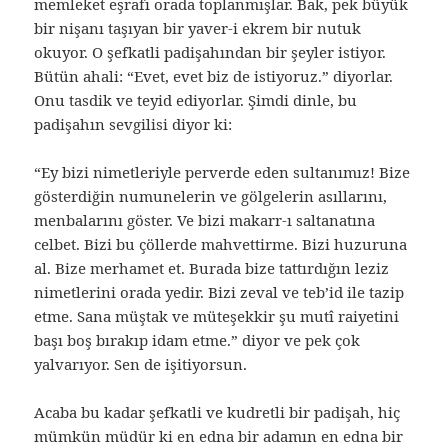
memleket eşrafı orada toplanmışlar. Bak, pek büyük
bir nişanı taşıyan bir yaver-i ekrem bir nutuk
okuyor. O şefkatli padişahından bir şeyler istiyor.
Bütün ahali: “Evet, evet biz de istiyoruz.” diyorlar.
Onu tasdik ve teyid ediyorlar. Şimdi dinle, bu
padişahın sevgilisi diyor ki:
“Ey bizi nimetleriyle perverde eden sultanımız! Bize
gösterdiğin numunelerin ve gölgelerin asıllarını,
menbalarını göster. Ve bizi makarr-ı saltanatına
celbet. Bizi bu çöllerde mahvettirme. Bizi huzuruna
al. Bize merhamet et. Burada bize tattırdığın leziz
nimetlerini orada yedir. Bizi zeval ve teb’id ile tazip
etme. Sana müştak ve müteşekkir şu mutî raiyetini
başı boş bırakıp idam etme.” diyor ve pek çok
yalvarıyor. Sen de işitiyorsun.
Acaba bu kadar şefkatli ve kudretli bir padişah, hiç
mümkün müdür ki en edna bir adamın en edna bir