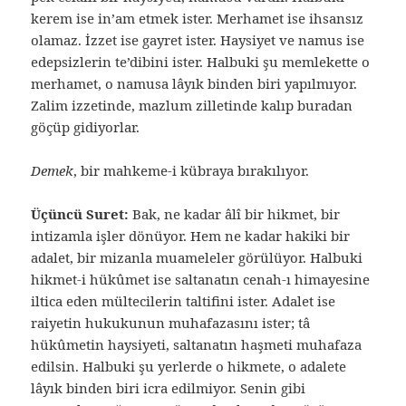
kerem ise in’am etmek ister. Merhamet ise ihsansız
olamaz. İzzet ise gayret ister. Haysiyet ve namus ise
edepsizlerin te’dibini ister. Halbuki şu memlekette o
merhamet, o namusa lâyık binden biri yapılmıyor.
Zalim izzetinde, mazlum zilletinde kalıp buradan
göçüp gidiyorlar.
Demek
, bir mahkeme-i kübraya bırakılıyor.
Üçüncü Suret:
Bak, ne kadar âlî bir hikmet, bir
intizamla işler dönüyor. Hem ne kadar hakiki bir
adalet, bir mizanla muameleler görülüyor. Halbuki
hikmet-i hükûmet ise saltanatın cenah-ı himayesine
iltica eden mültecilerin taltifini ister. Adalet ise
raiyetin hukukunun muhafazasını ister; tâ
hükûmetin haysiyeti, saltanatın haşmeti muhafaza
edilsin. Halbuki şu yerlerde o hikmete, o adalete
lâyık binden biri icra edilmiyor. Senin gibi