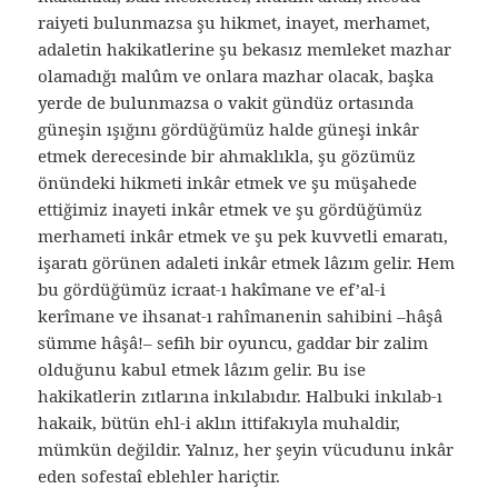
raiyeti bulunmazsa şu hikmet, inayet, merhamet,
adaletin hakikatlerine şu bekasız memleket mazhar
olamadığı malûm ve onlara mazhar olacak, başka
yerde de bulunmazsa o vakit gündüz ortasında
güneşin ışığını gördüğümüz halde güneşi inkâr
etmek derecesinde bir ahmaklıkla, şu gözümüz
önündeki hikmeti inkâr etmek ve şu müşahede
ettiğimiz inayeti inkâr etmek ve şu gördüğümüz
merhameti inkâr etmek ve şu pek kuvvetli emaratı,
işaratı görünen adaleti inkâr etmek lâzım gelir. Hem
bu gördüğümüz icraat-ı hakîmane ve ef’al-i
kerîmane ve ihsanat-ı rahîmanenin sahibini –hâşâ
sümme hâşâ!– sefih bir oyuncu, gaddar bir zalim
olduğunu kabul etmek lâzım gelir. Bu ise
hakikatlerin zıtlarına inkılabıdır. Halbuki inkılab-ı
hakaik, bütün ehl-i aklın ittifakıyla muhaldir,
mümkün değildir. Yalnız, her şeyin vücudunu inkâr
eden sofestaî eblehler hariçtir.