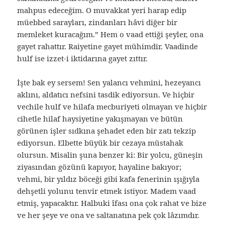
mahpus edeceğim. O muvakkat yeri harap edip
müebbed sarayları, zindanları hâvi diğer bir
memleket kuracağım.” Hem o vaad ettiği şeyler, ona
gayet rahattır. Raiyetine gayet mühimdir. Vaadinde
hulf ise izzet-i iktidarına gayet zıttır.
İşte bak ey sersem! Sen yalancı vehmini, hezeyancı
aklını, aldatıcı nefsini tasdik ediyorsun. Ve hiçbir
vechile hulf ve hilafa mecburiyeti olmayan ve hiçbir
cihetle hilaf haysiyetine yakışmayan ve bütün
görünen işler sıdkına şehadet eden bir zatı tekzip
ediyorsun. Elbette büyük bir cezaya müstahak
olursun. Misalin şuna benzer ki: Bir yolcu, güneşin
ziyasından gözünü kapıyor, hayaline bakıyor;
vehmi, bir yıldız böceği gibi kafa fenerinin ışığıyla
dehşetli yolunu tenvir etmek istiyor. Madem vaad
etmiş, yapacaktır. Halbuki îfası ona çok rahat ve bize
ve her şeye ve ona ve saltanatına pek çok lâzımdır.