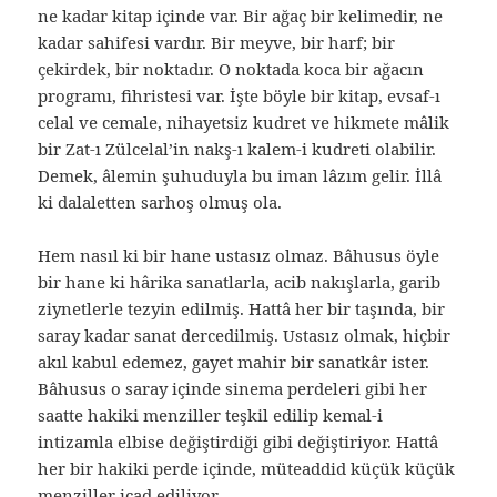
ne kadar kitap içinde var. Bir ağaç bir kelimedir, ne
kadar sahifesi vardır. Bir meyve, bir harf; bir
çekirdek, bir noktadır. O noktada koca bir ağacın
programı, fihristesi var. İşte böyle bir kitap, evsaf-ı
celal ve cemale, nihayetsiz kudret ve hikmete mâlik
bir Zat-ı Zülcelal’in nakş-ı kalem-i kudreti olabilir.
Demek, âlemin şuhuduyla bu iman lâzım gelir. İllâ
ki dalaletten sarhoş olmuş ola.
Hem nasıl ki bir hane ustasız olmaz. Bâhusus öyle
bir hane ki hârika sanatlarla, acib nakışlarla, garib
ziynetlerle tezyin edilmiş. Hattâ her bir taşında, bir
saray kadar sanat dercedilmiş. Ustasız olmak, hiçbir
akıl kabul edemez, gayet mahir bir sanatkâr ister.
Bâhusus o saray içinde sinema perdeleri gibi her
saatte hakiki menziller teşkil edilip kemal-i
intizamla elbise değiştirdiği gibi değiştiriyor. Hattâ
her bir hakiki perde içinde, müteaddid küçük küçük
menziller icad ediliyor.