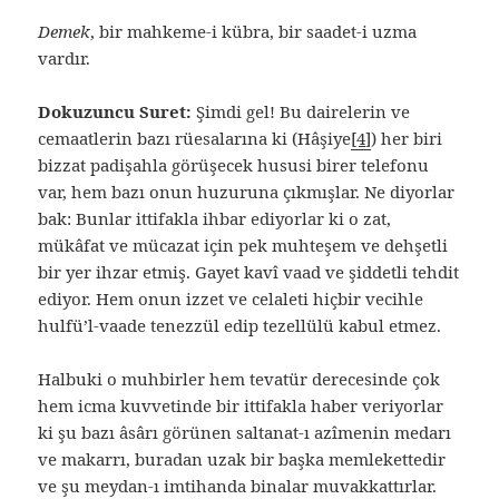
Demek
, bir mahkeme-i kübra, bir saadet-i uzma
vardır.
Dokuzuncu Suret:
Şimdi gel! Bu dairelerin ve
cemaatlerin bazı rüesalarına ki (Hâşiye
[4]
) her biri
bizzat padişahla görüşecek hususi birer telefonu
var, hem bazı onun huzuruna çıkmışlar. Ne diyorlar
bak: Bunlar ittifakla ihbar ediyorlar ki o zat,
mükâfat ve mücazat için pek muhteşem ve dehşetli
bir yer ihzar etmiş. Gayet kavî vaad ve şiddetli tehdit
ediyor. Hem onun izzet ve celaleti hiçbir vecihle
hulfü’l-vaade tenezzül edip tezellülü kabul etmez.
Halbuki o muhbirler hem tevatür derecesinde çok
hem icma kuvvetinde bir ittifakla haber veriyorlar
ki şu bazı âsârı görünen saltanat-ı azîmenin medarı
ve makarrı, buradan uzak bir başka memlekettedir
ve şu meydan-ı imtihanda binalar muvakkattırlar.