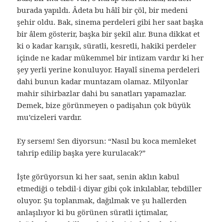
burada yapıldı. Âdeta bu hâlî bir çöl, bir medeni
şehir oldu. Bak, sinema perdeleri gibi her saat başka
bir âlem gösterir, başka bir şekil alır. Buna dikkat et
ki o kadar karışık, süratli, kesretli, hakiki perdeler
içinde ne kadar mükemmel bir intizam vardır ki her
şey yerli yerine konuluyor. Hayalî sinema perdeleri
dahi bunun kadar muntazam olamaz. Milyonlar
mahir sihirbazlar dahi bu sanatları yapamazlar.
Demek, bize görünmeyen o padişahın çok büyük
mu’cizeleri vardır.
Ey sersem! Sen diyorsun: “Nasıl bu koca memleket
tahrip edilip başka yere kurulacak?”
İşte görüyorsun ki her saat, senin aklın kabul
etmediği o tebdil-i diyar gibi çok inkılablar, tebdiller
oluyor. Şu toplanmak, dağılmak ve şu hallerden
anlaşılıyor ki bu görünen süratli içtimalar,