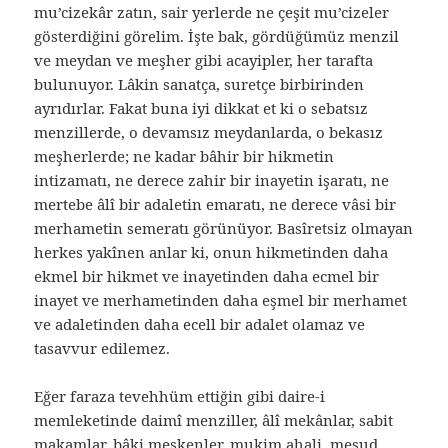
mu’cizekâr zatın, sair yerlerde ne çeşit mu’cizeler
gösterdiğini görelim. İşte bak, gördüğümüz menzil
ve meydan ve meşher gibi acayipler, her tarafta
bulunuyor. Lâkin sanatça, suretçe birbirinden
ayrıdırlar. Fakat buna iyi dikkat et ki o sebatsız
menzillerde, o devamsız meydanlarda, o bekasız
meşherlerde; ne kadar bâhir bir hikmetin
intizamatı, ne derece zahir bir inayetin işaratı, ne
mertebe âlî bir adaletin emaratı, ne derece vâsi bir
merhametin semeratı görünüyor. Basîretsiz olmayan
herkes yakînen anlar ki, onun hikmetinden daha
ekmel bir hikmet ve inayetinden daha ecmel bir
inayet ve merhametinden daha eşmel bir merhamet
ve adaletinden daha ecell bir adalet olamaz ve
tasavvur edilemez.
Eğer faraza tevehhüm ettiğin gibi daire-i
memleketinde daimî menziller, âlî mekânlar, sabit
makamlar, bâki meskenler, mukim ahali, mesud