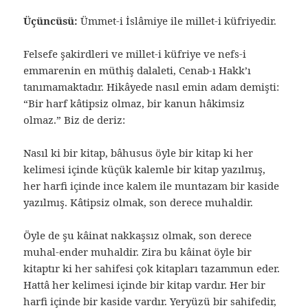
Üçüncüsü:
Ümmet-i İslâmiye ile millet-i küfriyedir.
Felsefe şakirdleri ve millet-i küfriye ve nefs-i
emmarenin en müthiş dalaleti, Cenab-ı Hakk’ı
tanımamaktadır. Hikâyede nasıl emin adam demişti:
“Bir harf kâtipsiz olmaz, bir kanun hâkimsiz
olmaz.” Biz de deriz:
Nasıl ki bir kitap, bâhusus öyle bir kitap ki her
kelimesi içinde küçük kalemle bir kitap yazılmış,
her harfi içinde ince kalem ile muntazam bir kaside
yazılmış. Kâtipsiz olmak, son derece muhaldir.
Öyle de şu kâinat nakkaşsız olmak, son derece
muhal-ender muhaldir. Zira bu kâinat öyle bir
kitaptır ki her sahifesi çok kitapları tazammun eder.
Hattâ her kelimesi içinde bir kitap vardır. Her bir
harfi içinde bir kaside vardır. Yeryüzü bir sahifedir,