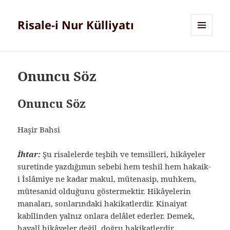
Risale-i Nur Külliyatı
MENÜ
VE
BILEŞENLER
Onuncu Söz
Onuncu Söz
Haşir Bahsi
İhtar:
Şu risalelerde teşbih ve temsilleri, hikâyeler
suretinde yazdığımın sebebi hem teshil hem hakaik-
i İslâmiye ne kadar makul, mütenasip, muhkem,
mütesanid olduğunu göstermektir. Hikâyelerin
manaları, sonlarındaki hakikatlerdir. Kinaiyat
kabîlinden yalnız onlara delâlet ederler. Demek,
hayalî hikâyeler değil, doğru hakikatlerdir.