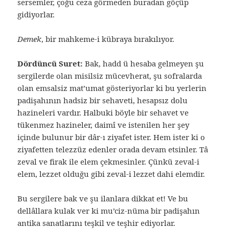
sersemler, çoğu ceza görmeden buradan göçüp
gidiyorlar.
Demek
, bir mahkeme-i kübraya bırakılıyor.
Dördüncü Suret:
Bak, hadd ü hesaba gelmeyen şu
sergilerde olan misilsiz mücevherat, şu sofralarda
olan emsalsiz mat’umat gösteriyorlar ki bu yerlerin
padişahının hadsiz bir sehaveti, hesapsız dolu
hazineleri vardır. Halbuki böyle bir sehavet ve
tükenmez hazineler, daimî ve istenilen her şey
içinde bulunur bir dâr-ı ziyafet ister. Hem ister ki o
ziyafetten telezzüz edenler orada devam etsinler. Tâ
zeval ve firak ile elem çekmesinler. Çünkü zeval-i
elem, lezzet olduğu gibi zeval-i lezzet dahi elemdir.
Bu sergilere bak ve şu ilanlara dikkat et! Ve bu
dellâllara kulak ver ki mu’ciz-nüma bir padişahın
antika sanatlarını teşkil ve teşhir ediyorlar.