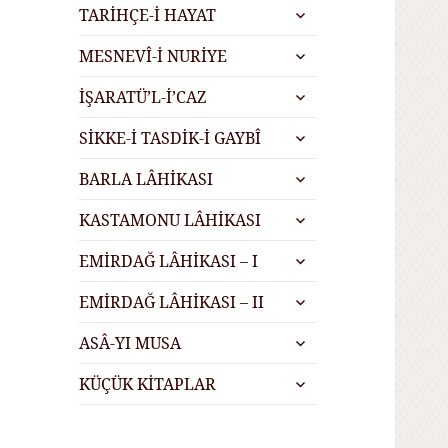
alt
genişlet
TARİHÇE-İ HAYAT
menüyü
alt
genişlet
MESNEVÎ-İ NURİYE
menüyü
alt
genişlet
İŞARATÜ’L-İ’CAZ
menüyü
alt
genişlet
SİKKE-İ TASDİK-İ GAYBÎ
menüyü
alt
genişlet
BARLA LÂHİKASI
menüyü
alt
genişlet
KASTAMONU LÂHİKASI
menüyü
alt
genişlet
EMİRDAĞ LÂHİKASI – I
menüyü
alt
genişlet
EMİRDAĞ LÂHİKASI – II
menüyü
alt
genişlet
ASÂ-YI MUSA
menüyü
alt
genişlet
KÜÇÜK KİTAPLAR
menüyü
genişlet