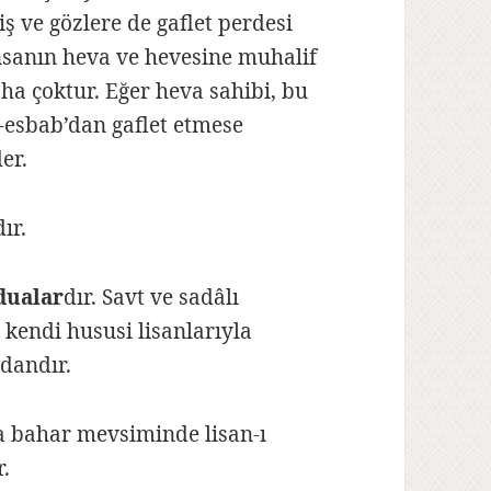
ş ve gözlere de gaflet perdesi
nsanın heva ve hevesine muhalif
ha çoktur. Eğer heva sahibi, bu
-esbab’dan gaflet etmese
er.
ır.
dualar
dır. Savt ve sadâlı
kendi hususi lisanlarıyla
rdandır.
sa bahar mevsiminde lisan-ı
r.