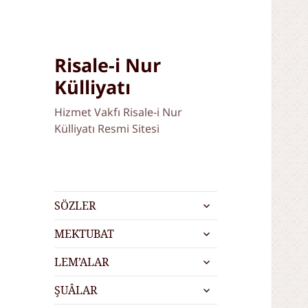
Risale-i Nur
Külliyatı
Hizmet Vakfı Risale-i Nur
Külliyatı Resmi Sitesi
alt
SÖZLER
menüyü
alt
genişlet
MEKTUBAT
menüyü
alt
genişlet
LEM’ALAR
menüyü
alt
genişlet
ŞUÂLAR
menüyü