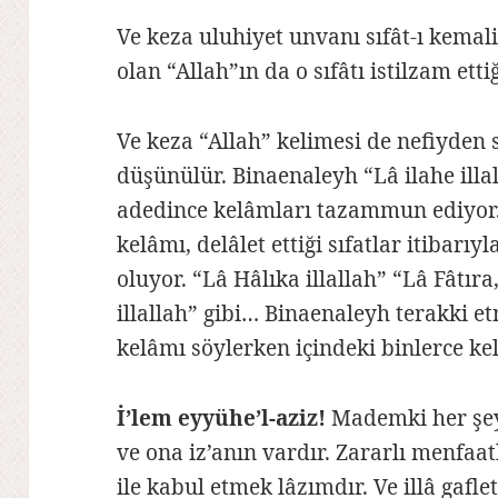
Ve keza uluhiyet unvanı sıfât-ı kemali
olan “Allah”ın da o sıfâtı istilzam etti
Ve keza “Allah” kelimesi de nefiyden s
düşünülür. Binaenaleyh “Lâ ilahe illa
adedince kelâmları tazammun ediyor. B
kelâmı, delâlet ettiği sıfatlar itibarı
oluyor. “Lâ Hâlıka illallah” “Lâ Fâtı
illallah” gibi… Binaenaleyh terakki et
kelâmı söylerken içindeki binlerce ke
İ’lem eyyühe’l-aziz!
Mademki her şeyi
ve ona iz’anın vardır. Zararlı menfaat
ile kabul etmek lâzımdır. Ve illâ gaf