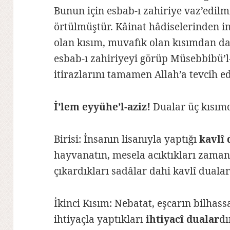
Bunun için esbab-ı zahiriye vaz’edilmi
örtülmüştür. Kâinat hâdiselerinden i
olan kısım, muvafık olan kısımdan da
esbab-ı zahiriyeyi görüp Müsebbibü’l
itirazlarını tamamen Allah’a tevcih ed
İ’lem eyyühe’l-aziz!
Dualar üç kısımd
Birisi: İnsanın lisanıyla yaptığı
kavlî 
hayvanatın, mesela acıktıkları zaman 
çıkardıkları sadâlar dahi kavlî duala
İkinci Kısım: Nebatat, eşcarın bilhas
ihtiyaçla yaptıkları
ihtiyacî dualar
dı