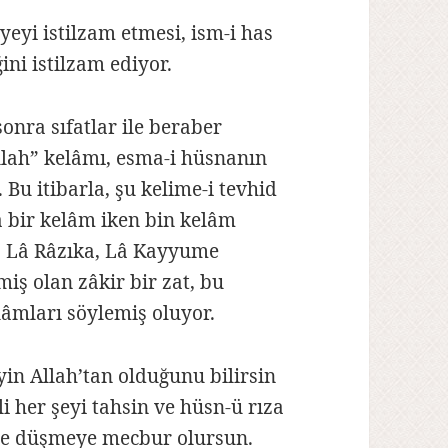
yeyi istilzam etmesi, ism-i has
ğini istilzam ediyor.
onra sıfatlar ile beraber
llah” kelâmı, esma-i hüsnanın
u itibarla, şu kelime-i tevhid
yla bir kelâm iken bin kelâm
ra, Lâ Râzıka, Lâ Kayyume
miş olan zâkir bir zat, bu
lâmları söylemiş oluyor.
n Allah’tan olduğunu bilirsin
li her şeyi tahsin ve hüsn-ü rıza
lete düşmeye mecbur olursun.