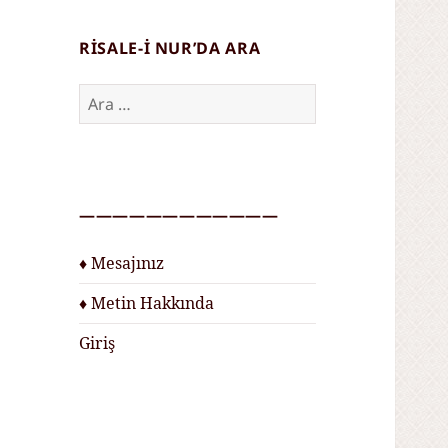
RISALE-I NUR’DA ARA
Arama:
————————————
♦ Mesajınız
♦ Metin Hakkında
Giriş