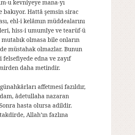
ulûm-u kevniyeye mana-yı
ile bakıyor. Hattâ şemsin sirac
ması, ehl-i kelâmın müddealarını
yleri, hiss-i umumîye ve tearüf-ü
 mutabık olmasa bile onların
 de müstahak olmazlar. Bunun
-i felsefiyede edna ve zayıf
mirden daha metindir.
günahkârları affetmesi fazıldır,
n adam, âdetullaha nazaran
 Sonra hasta olursa adildir.
takdirde, Allah’ın fazlına