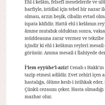
Ehl-i kelâm, felsefî meselelerde ve 
harfiyle, istidlal için tebeî bir nazar 
olması, arzın beşik, cibalin evtad ol
ispata kâfidir. Hattâ ehl-i kelâmın re
âmme mutabık olduktan sonra, vakıa
müddeasına zarar vermez ve tekzibe
içindir ki ehl-i kelâmın reyleri mesail
görünür. Amma mesail-i İlahiyede de
İ’lem eyyühe’l-aziz!
Cenab-ı Hakk’ın 
tazip etmesi adildir. Evet zehiri içe
hastalığa, ölüme kesb-i istihkak eder.
Çünkü cezasını çeker. Hasta olmadığı 
mazhar olur.