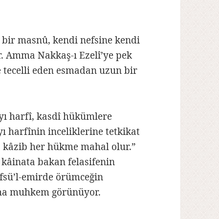
n bir masnû, kendi nefsine kendi
er. Amma Nakkaş-ı Ezelî’ye pek
e tecelli eden esmadan uzun bir
yı harfî, kasdî hükümlere
harfînin inceliklerine tetkikat
, kâzib her hükme mahal olur.”
e kâinata bakan felasifenin
efsü’l-emirde örümceğin
daha muhkem görünüyor.