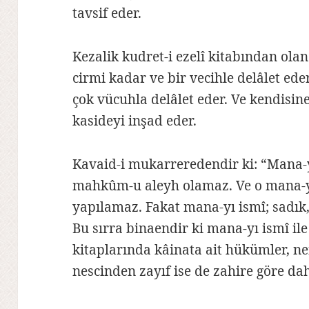
tavsif eder.
Kezalik kudret-i ezelî kitabından ola
cirmi kadar ve bir vecihle delâlet ed
çok vücuhla delâlet eder. Ve kendisin
kasideyi inşad eder.
Kavaid-i mukarreredendir ki: “Mana-
mahkûm-u aleyh olamaz. Ve o mana-yı 
yapılamaz. Fakat mana-yı ismî; sadık
Bu sırra binaendir ki mana-yı ismî il
kitaplarında kâinata ait hükümler, n
nescinden zayıf ise de zahire göre 