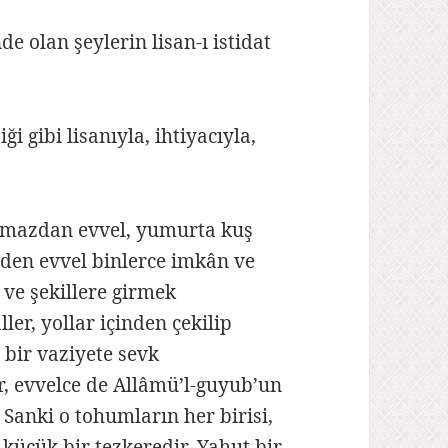
 olan şeylerin lisan-ı istidat
ği gibi lisanıyla, ihtiyacıyla,
lmazdan evvel, yumurta kuş
den evvel binlerce imkân ve
t ve şekillere girmek
ler, yollar içinden çekilip
 bir vaziyete sevk
r, evvelce de Allâmü’l-guyub’un
. Sanki o tohumların her birisi,
 küçük bir tezkeredir. Yahut bir