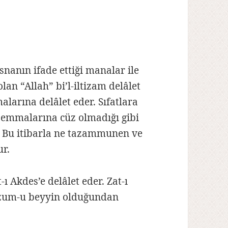
nanın ifade ettiği manalar ile
olan “Allah” bi’l-iltizam delâlet
alarına delâlet eder. Sıfatlara
üsemmalarına cüz olmadığı gibi
. Bu itibarla ne tazammunen ve
ur.
ı Akdes’e delâlet eder. Zat-ı
lüzum-u beyyin olduğundan