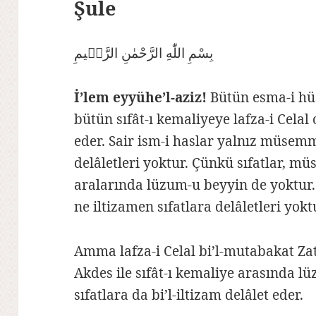
Şule
بِسْمِ اللّٰهِ الرَّحْمٰنِ الرَّحٖيمِ
İ’lem eyyühe’l-aziz!
Bütün esma-i hüs
bütün sıfât-ı kemaliyeye lafza-i Celal 
eder. Sair ism-i haslar yalnız müsemm
delâletleri yoktur. Çünkü sıfatlar, m
aralarında lüzum-u beyyin de yoktur
ne iltizamen sıfatlara delâletleri yokt
Amma lafza-i Celal bi’l-mutabakat Zat-
Akdes ile sıfât-ı kemaliye arasında 
sıfatlara da bi’l-iltizam delâlet eder.