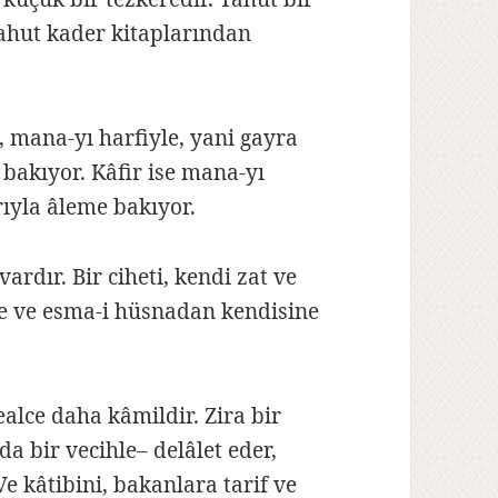
 Yahut kader kitaplarından
 mana-yı harfiyle, yani gayra
a bakıyor. Kâfir ise mana-yı
rıyla âleme bakıyor.
vardır. Bir ciheti, kendi zat ve
ni’e ve esma-i hüsnadan kendisine
ealce daha kâmildir. Zira bir
da bir vecihle– delâlet eder,
 Ve kâtibini, bakanlara tarif ve