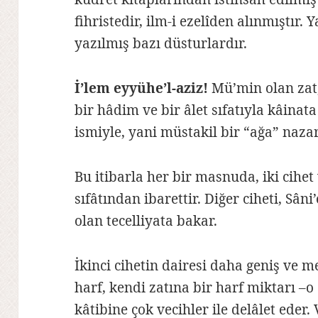
fihristedir, ilm-i ezelîden alınmıştır.
yazılmış bazı düsturlardır.
İ’lem eyyühe’l-aziz!
Mü’min olan zat,
bir hâdim ve bir âlet sıfatıyla kâinat
ismiyle, yani müstakil bir “ağa” naza
Bu itibarla her bir masnuda, iki cihet 
sıfâtından ibarettir. Diğer ciheti, Sâ
olan tecelliyata bakar.
İkinci cihetin dairesi daha geniş ve m
harf, kendi zatına bir harf miktarı –o 
kâtibine çok vecihler ile delâlet eder.