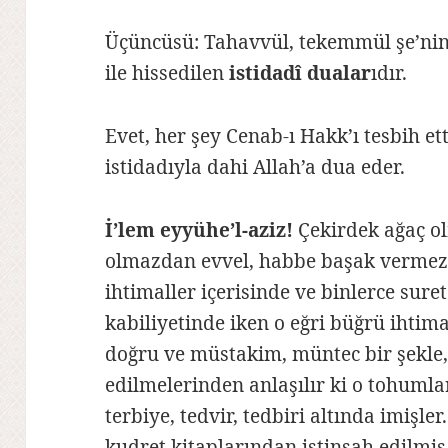
Üçüncüsü: Tahavvül, tekemmül şe’ninde
ile hissedilen
istidadî dualar
ıdır.
Evet, her şey Cenab-ı Hakk’ı tesbih etti
istidadıyla dahi Allah’a dua eder.
İ’lem eyyühe’l-aziz!
Çekirdek ağaç o
olmazdan evvel, habbe başak vermez
ihtimaller içerisinde ve binlerce sure
kabiliyetinde iken o eğri büğrü ihtimal
doğru ve müstakim, müntec bir şekle,
edilmelerinden anlaşılır ki o tohumla
terbiye, tedvir, tedbiri altında imişler
kudret kitaplarından istinsah edilmiş