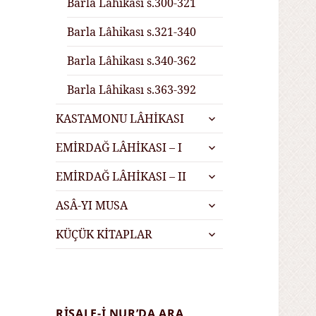
Barla Lâhikası s.300-321
Barla Lâhikası s.321-340
Barla Lâhikası s.340-362
Barla Lâhikası s.363-392
alt
KASTAMONU LÂHİKASI
menüyü
alt
genişlet
EMİRDAĞ LÂHİKASI – I
menüyü
alt
genişlet
EMİRDAĞ LÂHİKASI – II
menüyü
alt
genişlet
ASÂ-YI MUSA
menüyü
alt
genişlet
KÜÇÜK KİTAPLAR
menüyü
genişlet
RISALE-I NUR’DA ARA