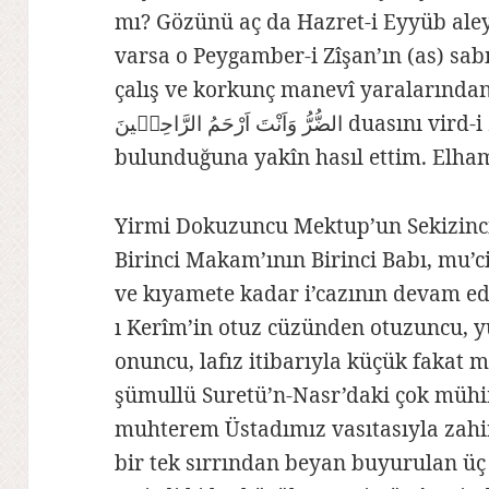
mı? Gözünü aç da Hazret-i Eyyüb ale
varsa o Peygamber-i Zîşan’ın (as) sab
çalış ve korkunç manevî yaralarından kurtulmak için
الضُّرُّ وَاَنْتَ اَرْحَمُ الرَّاحِمٖينَ duasını vird-i zeban et diye tenbih ve ikazda
bulunduğuna yakîn hasıl ettim. Elha
Yirmi Dokuzuncu Mektup’un Sekizinci
Birinci Makam’ının Birinci Babı, mu’
ve kıyamete kadar i’cazının devam e
ı Kerîm’in otuz cüzünden otuzuncu, y
onuncu, lafız itibarıyla küçük fakat 
şümullü Suretü’n-Nasr’daki çok müh
muhterem Üstadımız vasıtasıyla zahi
bir tek sırrından beyan buyurulan üç