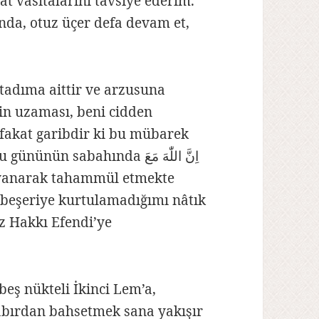
nda, otuz üçer defa devam et,
tadıma aittir ve arzusuna
in uzaması, beni cidden
 fakat garibdir ki bu mübarek
abahında اِنَّ اللّٰهَ مَعَ
beşeriye kurtulamadığımı nâtık
z Hakkı Efendi’ye
eş nükteli İkinci Lem’a,
abırdan bahsetmek sana yakışır