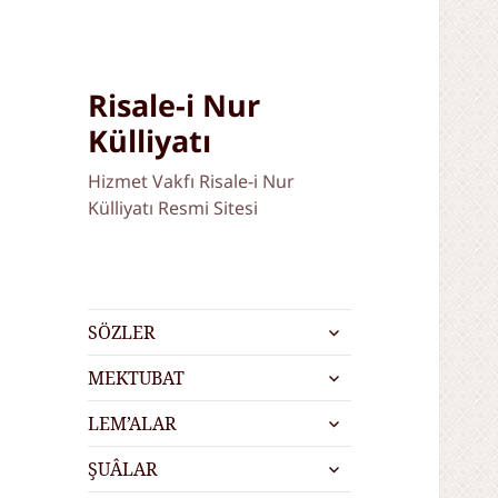
Risale-i Nur
Külliyatı
Hizmet Vakfı Risale-i Nur
Külliyatı Resmi Sitesi
alt
SÖZLER
menüyü
alt
genişlet
MEKTUBAT
menüyü
alt
genişlet
LEM’ALAR
menüyü
alt
genişlet
ŞUÂLAR
menüyü