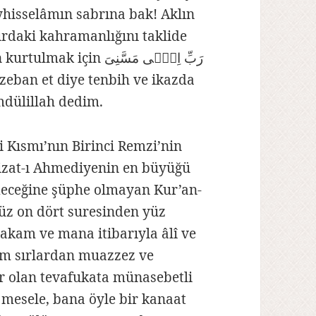
yhisselâmın sabrına bak! Aklın
ırdaki kahramanlığını taklide
 رَبِّ اِنّٖى مَسَّنِىَ
mdülillah dedim.
 Kısmı’nın Birinci Remzi’nin
cizat-ı Ahmediyenin en büyüğü
deceğine şüphe olmayan Kur’an-
üz on dört suresinden yüz
makam ve mana itibarıyla âlî ve
im sırlardan muazzez ve
r olan tevafukata münasebetli
 mesele, bana öyle bir kanaat