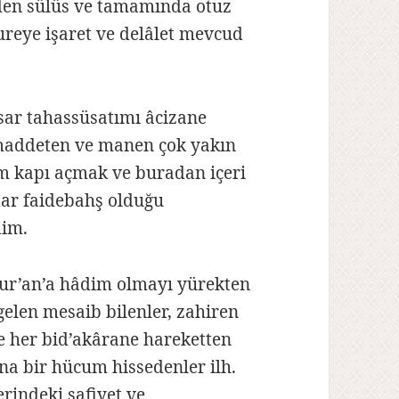
nden sülüs ve tamamında otuz
sureye işaret ve delâlet mevcud
ar tahassüsatımı âcizane
 maddeten ve manen çok yakın
ım kapı açmak ve buradan içeri
dar faidebahş olduğu
dim.
 Kur’an’a hâdim olmayı yürekten
elen mesaib bilenler, zahiren
e her bid’akârane hareketten
a bir hücum hissedenler ilh.
erindeki safiyet ve