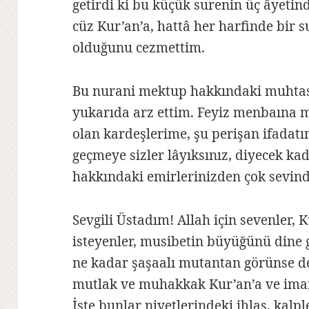
getirdi ki bu küçük surenin üç âyeti
cüz Kur’an’a, hattâ her harfinde bir 
olduğunu cezmettim.
Bu nurani mektup hakkındaki muhtas
yukarıda arz ettim. Feyiz menbaına
olan kardeşlerime, şu perişan ifadat
geçmeye sizler lâyıksınız, diyecek ka
hakkındaki emirlerinizden çok sevin
Sevgili Üstadım! Allah için sevenler,
isteyenler, musibetin büyüğünü dine g
ne kadar şaşaalı mutantan görünse d
mutlak ve muhakkak Kur’an’a ve iman
İşte bunlar niyetlerindeki ihlas, kalpl