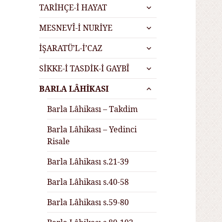
alt
genişlet
TARİHÇE-İ HAYAT
menüyü
alt
genişlet
MESNEVÎ-İ NURİYE
menüyü
alt
genişlet
İŞARATÜ’L-İ’CAZ
menüyü
alt
genişlet
SİKKE-İ TASDİK-İ GAYBÎ
menüyü
alt
genişlet
BARLA LÂHİKASI
menüyü
genişlet
Barla Lâhikası – Takdim
Barla Lâhikası – Yedinci
Risale
Barla Lâhikası s.21-39
Barla Lâhikası s.40-58
Barla Lâhikası s.59-80