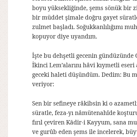
boyu yüksekliğinde, şems sönük bir z
bir müddet şimale doğru gayet süratle
zulmet başladı. Soğukkanlılığımı mu
kopuyor diye uyandım.
İşte bu dehşetli gecenin gündüzünde 
İkinci Lem’alarını hâvi kıymetli ese
geceki haleti düşündüm. Dedim: Bu 
veriyor:
Sen bir sefineye râkibsin ki o azamet
süratle, feza-yı nâmütenahîde koşturul
fırıl çeviren Kādir-i Kayyum, sana m
ve gurûb eden şems ile incelerek, b