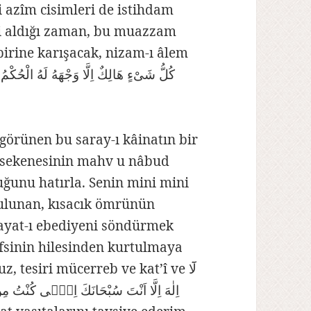
i azîm cisimleri de istihdam
ni aldığı zaman, bu muazzam
birine karışacak, nizam-ı âlem
görünen bu saray-ı kâinatın bir
n sekenesinin mahv u nâbud
uğunu hatırla. Senin mini mini
 bulunan, kısacık ömrünün
ayat-ı ebediyeni söndürmek
efsinin hilesinden kurtulmaya
 tesiri mücerreb ve kat’î ve لَٓا
اِلٰهَ اِلَّا اَنْتَ سُبْحَانَكَ اِنّٖى كُنْتُ 