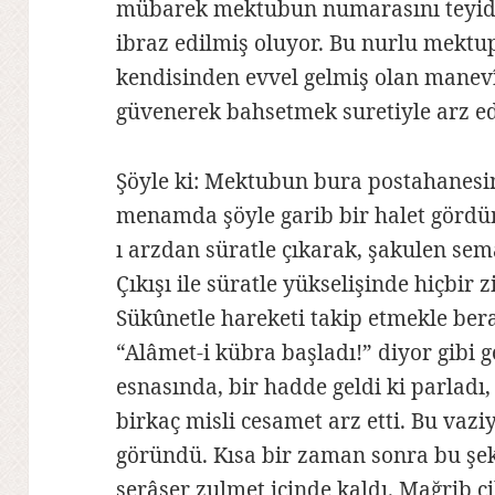
mübarek mektubun numarasını teyid e
ibraz edilmiş oluyor. Bu nurlu mektup
kendisinden evvel gelmiş olan manevî 
güvenerek bahsetmek suretiyle arz e
Şöyle ki: Mektubun bura postahanesin
menamda şöyle garib bir halet gördü
ı arzdan süratle çıkarak, şakulen se
Çıkışı ile süratle yükselişinde hiçbir
Sükûnetle hareketi takip etmekle bera
“Alâmet-i kübra başladı!” diyor gibi g
esnasında, bir hadde geldi ki parladı
birkaç misli cesamet arz etti. Bu vaziy
göründü. Kısa bir zaman sonra bu şe
serâser zulmet içinde kaldı. Mağrib c