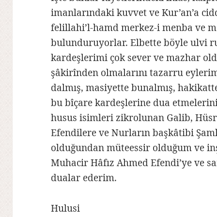
imanlarındaki kuvvet ve Kur’an’a cid
felillahi’l-hamd merkez-i menba ve m
bulunduruyorlar. Elbette böyle ulvi ru
kardeşlerimi çok sever ve mazhar old
şâkirînden olmalarını tazarru eyleri
dalmış, masiyette bunalmış, hakikatt
bu bîçare kardeşlerine dua etmelerini
husus isimleri zikrolunan Galib, Hüsr
Efendilere ve Nurların başkâtibi Şaml
olduğundan müteessir olduğum ve inşâ
Muhacir Hâfız Ahmed Efendi’ye ve sa
dualar ederim.
Hulusi