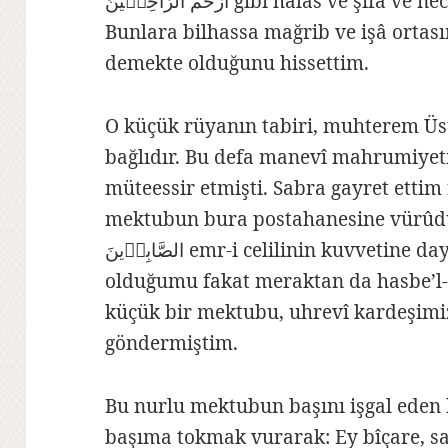
اَرْحَمُ الرَّاحِمٖينَ gibi halâs ve şifa ve necat vasıtalarını tavsiye ederim.
Bunlara bilhassa mağrib ve işâ ortası
demekte olduğunu hissettim.
O küçük rüyanın tabiri, muhterem Üs
bağlıdır. Bu defa manevî mahrumiyet
müteessir etmişti. Sabra gayret ettim
mektubun bura postahanesine vürûdu gününün s
الصَّابِرٖينَ emr-i celilinin kuvvetine dayanarak tahammül etmekte
olduğumu fakat meraktan da hasbe’l-
küçük bir mektubu, uhrevî kardeşimi
göndermiştim.
Bu nurlu mektubun başını işgal eden b
başıma tokmak vurarak: Ey bîçare, s