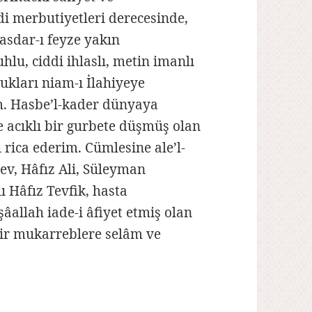
di merbutiyetleri derecesinde,
asdar-ı feyze yakın
hlu, ciddi ihlaslı, metin imanlı
ukları niam-ı İlahiyeye
m. Hasbe’l-kader dünyaya
e acıklı bir gurbete düşmüş olan
 rica ederim. Cümlesine ale’l-
ev, Hâfız Ali, Süleyman
ı Hâfız Tevfik, hasta
allah iade-i âfiyet etmiş olan
ir mukarreblere selâm ve