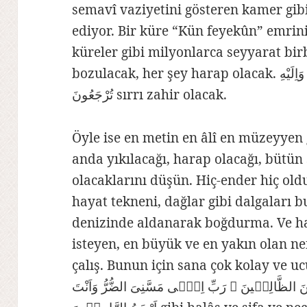
semavî vaziyetini gösteren kamer gib
ediyor. Bir küre “Kün feyekûn” emri
küreler gibi milyonlarca seyyarat bir
bozulacak, her şey harap olacak. كُلُّ شَىْءٍ هَالِكٌ اِلَّا وَجْهَهُ لَهُ الْحُكْمُ وَاِلَيْهِ
تُرْجَعُونَ sırrı zahir olacak.
Öyle ise en metin en âlî en müzeyyen 
anda yıkılacağı, harap olacağı, bütü
olacaklarını düşün. Hiç-ender hiç old
hayat tekneni, dağlar gibi dalgaları
denizinde aldanarak boğdurma. Ve h
isteyen, en büyük ve en yakın olan n
çalış. Bunun için sana çok kolay ve ucuz,
مِنَ الظَّالِمٖينَ ۞ رَبِّ اِنّٖى مَسَّنِىَ الضُّرُّ وَاَنْتَ