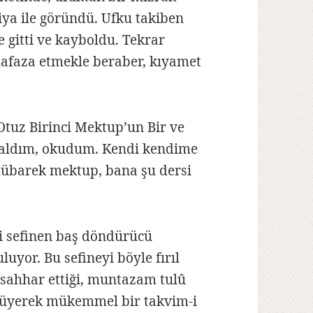
iya ile göründü. Ufku takiben
 gitti ve kayboldu. Tekrar
hafaza etmekle beraber, kıyamet
Otuz Birinci Mektup’un Bir ve
ri aldım, okudum. Kendi kendime
mübarek mektup, bana şu dersi
li sefinen baş döndürücü
uyor. Bu sefineyi böyle fırıl
usahhar ettiği, muntazam tulû
üyüyerek mükemmel bir takvim-i