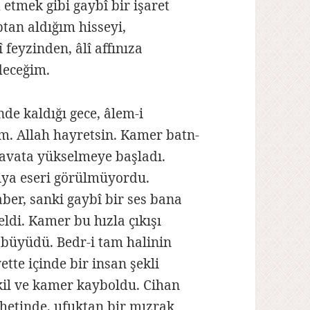
tmek gibi gaybî bir işaret
tan aldığım hisseyi,
feyzinden, âlî affınıza
deceğim.
de kaldığı gece, âlem-i
m. Allah hayretsin. Kamer batn-
mavata yükselmeye başladı.
 ziya eseri görülmüyordu.
ber, sanki gaybî bir ses bana
eldi. Kamer bu hızla çıkışı
, büyüdü. Bedr-i tam halinin
ette içinde bir insan şekli
kil ve kamer kayboldu. Cihan
ihetinde, ufuktan bir mızrak