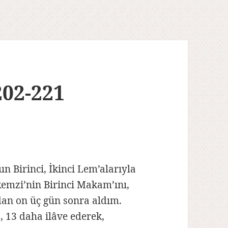
202-221
un Birinci, İkinci Lem’alarıyla
emzi’nin Birinci Makam’ını,
dan on üç gün sonra aldım.
 13 daha ilâve ederek,