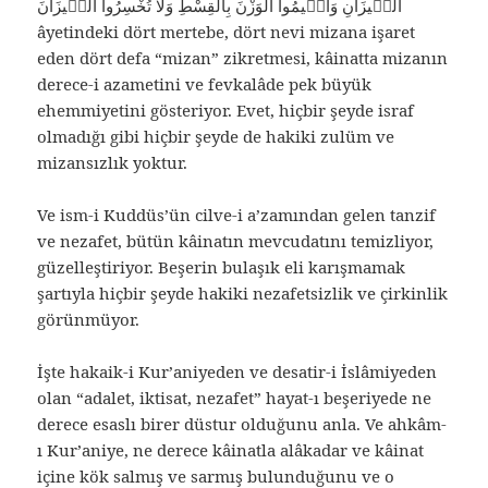
الْمٖيزَانِ وَاَقٖيمُوا الْوَزْنَ بِالْقِسْطِ وَلَا تُخْسِرُوا الْمٖيزَانَ
âyetindeki dört mertebe, dört nevi mizana işaret
eden dört defa “mizan” zikretmesi, kâinatta mizanın
derece-i azametini ve fevkalâde pek büyük
ehemmiyetini gösteriyor. Evet, hiçbir şeyde israf
olmadığı gibi hiçbir şeyde de hakiki zulüm ve
mizansızlık yoktur.
Ve ism-i Kuddüs’ün cilve-i a’zamından gelen tanzif
ve nezafet, bütün kâinatın mevcudatını temizliyor,
güzelleştiriyor. Beşerin bulaşık eli karışmamak
şartıyla hiçbir şeyde hakiki nezafetsizlik ve çirkinlik
görünmüyor.
İşte hakaik-i Kur’aniyeden ve desatir-i İslâmiyeden
olan “adalet, iktisat, nezafet” hayat-ı beşeriyede ne
derece esaslı birer düstur olduğunu anla. Ve ahkâm-
ı Kur’aniye, ne derece kâinatla alâkadar ve kâinat
içine kök salmış ve sarmış bulunduğunu ve o