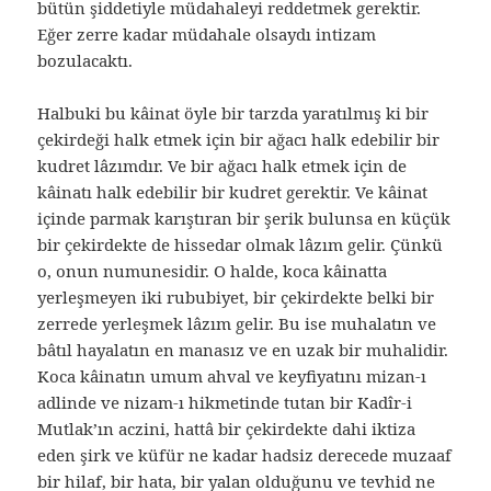
bütün şiddetiyle müdahaleyi reddetmek gerektir.
Eğer zerre kadar müdahale olsaydı intizam
bozulacaktı.
Halbuki bu kâinat öyle bir tarzda yaratılmış ki bir
çekirdeği halk etmek için bir ağacı halk edebilir bir
kudret lâzımdır. Ve bir ağacı halk etmek için de
kâinatı halk edebilir bir kudret gerektir. Ve kâinat
içinde parmak karıştıran bir şerik bulunsa en küçük
bir çekirdekte de hissedar olmak lâzım gelir. Çünkü
o, onun numunesidir. O halde, koca kâinatta
yerleşmeyen iki rububiyet, bir çekirdekte belki bir
zerrede yerleşmek lâzım gelir. Bu ise muhalatın ve
bâtıl hayalatın en manasız ve en uzak bir muhalidir.
Koca kâinatın umum ahval ve keyfiyatını mizan-ı
adlinde ve nizam-ı hikmetinde tutan bir Kadîr-i
Mutlak’ın aczini, hattâ bir çekirdekte dahi iktiza
eden şirk ve küfür ne kadar hadsiz derecede muzaaf
bir hilaf, bir hata, bir yalan olduğunu ve tevhid ne