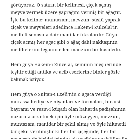
görüyoruz. O satırın bir kelimesi, çiçek açmış,
meyve vermek üzere yaprağını vermiş bir ağaçtır.
İşte bu kelime; muntazam, mevzun, süslü yaprak,
çiçek ve meyveleri adedince Hakem-i Zülcelal’in
medh ü senasına dair manidar fıkralardır. Güya
çiçek açmış her ağaç gibi o ağaç dahi nakkaşının
medîhelerini teganni eden manzum bir kasidedir.
Hem güya Hakem-i Zülcelal, zeminin meşherinde
teşhir ettiği antika ve acib eserlerine binler gözle
bakmak istiyor.
Hem güya o Sultan-ı Ezelî’nin o ağaca verdiği
murassa hediye ve nişanları ve formaları, hususi
bayramı ve resm-i küşadı olan baharda padişahının
nazarına arz etmek için öyle müzeyyen, mevzun,
muntazam, manidar bir şekil almış ve öyle hikmetli
bir şekil verilmiştir ki her bir çiçeğinde, her bir
meyvesinde birbiri içinde çok vecihler ve deliller ile