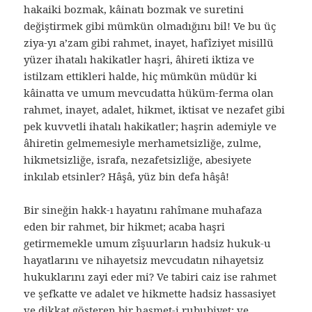
hakaiki bozmak, kâinatı bozmak ve suretini
değiştirmek gibi mümkün olmadığını bil! Ve bu üç
ziya-yı a’zam gibi rahmet, inayet, hafîziyet misillü
yüzer ihatalı hakikatler haşri, âhireti iktiza ve
istilzam ettikleri halde, hiç mümkün müdür ki
kâinatta ve umum mevcudatta hüküm-ferma olan
rahmet, inayet, adalet, hikmet, iktisat ve nezafet gibi
pek kuvvetli ihatalı hakikatler; haşrin ademiyle ve
âhiretin gelmemesiyle merhametsizliğe, zulme,
hikmetsizliğe, israfa, nezafetsizliğe, abesiyete
inkılab etsinler? Hâşâ, yüz bin defa hâşâ!
Bir sineğin hakk-ı hayatını rahîmane muhafaza
eden bir rahmet, bir hikmet; acaba haşri
getirmemekle umum zîşuurların hadsiz hukuk-u
hayatlarını ve nihayetsiz mevcudatın nihayetsiz
hukuklarını zayi eder mi? Ve tabiri caiz ise rahmet
ve şefkatte ve adalet ve hikmette hadsiz hassasiyet
ve dikkat gösteren bir haşmet-i rububiyet; ve