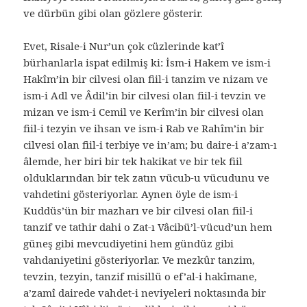
ve dürbün gibi olan gözlere gösterir.
Evet, Risale-i Nur’un çok cüzlerinde kat’î
bürhanlarla ispat edilmiş ki: İsm-i Hakem ve ism-i
Hakîm’in bir cilvesi olan fiil-i tanzim ve nizam ve
ism-i Adl ve Âdil’in bir cilvesi olan fiil-i tevzin ve
mizan ve ism-i Cemil ve Kerîm’in bir cilvesi olan
fiil-i tezyin ve ihsan ve ism-i Rab ve Rahîm’in bir
cilvesi olan fiil-i terbiye ve in’am; bu daire-i a’zam-ı
âlemde, her biri bir tek hakikat ve bir tek fiil
olduklarından bir tek zatın vücub-u vücudunu ve
vahdetini gösteriyorlar. Aynen öyle de ism-i
Kuddüs’ün bir mazharı ve bir cilvesi olan fiil-i
tanzif ve tathir dahi o Zat-ı Vâcibü’l-vücud’un hem
güneş gibi mevcudiyetini hem gündüz gibi
vahdaniyetini gösteriyorlar. Ve mezkûr tanzim,
tevzin, tezyin, tanzif misillü o ef’al-i hakîmane,
a’zamî dairede vahdet-i neviyeleri noktasında bir