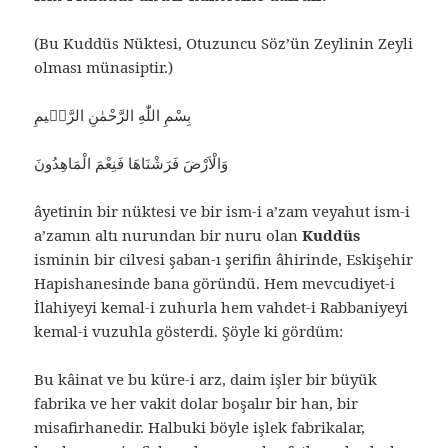
(Bu Kuddüs Nüktesi, Otuzuncu Söz’ün Zeylinin Zeyli
olması münasiptir.)
بِسْمِ اللّٰهِ الرَّحْمٰنِ الرَّحٖيمِ
وَالْاَرْضَ فَرَشْنَاهَا فَنِعْمَ الْمَاهِدُونَ
âyetinin bir nüktesi ve bir ism-i a’zam veyahut ism-i
a’zamın altı nurundan bir nuru olan
Kuddüs
isminin bir cilvesi şaban-ı şerifin âhirinde, Eskişehir
Hapishanesinde bana göründü. Hem mevcudiyet-i
İlahiyeyi kemal-i zuhurla hem vahdet-i Rabbaniyeyi
kemal-i vuzuhla gösterdi. Şöyle ki gördüm:
Bu kâinat ve bu küre-i arz, daim işler bir büyük
fabrika ve her vakit dolar boşalır bir han, bir
misafirhanedir. Halbuki böyle işlek fabrikalar,