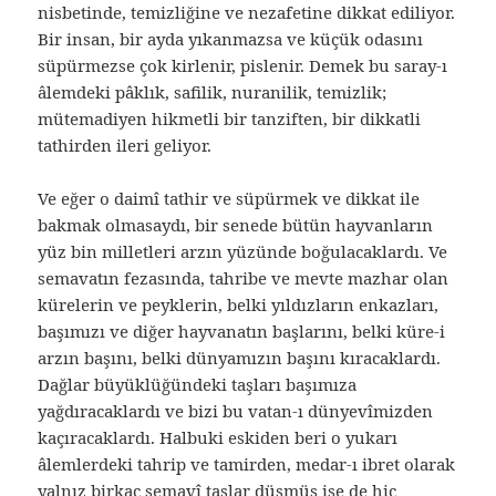
nisbetinde, temizliğine ve nezafetine dikkat ediliyor.
Bir insan, bir ayda yıkanmazsa ve küçük odasını
süpürmezse çok kirlenir, pislenir. Demek bu saray-ı
âlemdeki pâklık, safilik, nuranilik, temizlik;
mütemadiyen hikmetli bir tanziften, bir dikkatli
tathirden ileri geliyor.
Ve eğer o daimî tathir ve süpürmek ve dikkat ile
bakmak olmasaydı, bir senede bütün hayvanların
yüz bin milletleri arzın yüzünde boğulacaklardı. Ve
semavatın fezasında, tahribe ve mevte mazhar olan
kürelerin ve peyklerin, belki yıldızların enkazları,
başımızı ve diğer hayvanatın başlarını, belki küre-i
arzın başını, belki dünyamızın başını kıracaklardı.
Dağlar büyüklüğündeki taşları başımıza
yağdıracaklardı ve bizi bu vatan-ı dünyevîmizden
kaçıracaklardı. Halbuki eskiden beri o yukarı
âlemlerdeki tahrip ve tamirden, medar-ı ibret olarak
yalnız birkaç semavî taşlar düşmüş ise de hiç