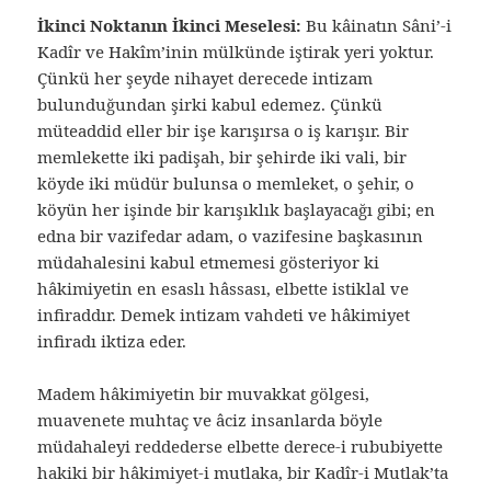
İkinci Noktanın İkinci Meselesi:
Bu kâinatın Sâni’-i
Kadîr ve Hakîm’inin mülkünde iştirak yeri yoktur.
Çünkü her şeyde nihayet derecede intizam
bulunduğundan şirki kabul edemez. Çünkü
müteaddid eller bir işe karışırsa o iş karışır. Bir
memlekette iki padişah, bir şehirde iki vali, bir
köyde iki müdür bulunsa o memleket, o şehir, o
köyün her işinde bir karışıklık başlayacağı gibi; en
edna bir vazifedar adam, o vazifesine başkasının
müdahalesini kabul etmemesi gösteriyor ki
hâkimiyetin en esaslı hâssası, elbette istiklal ve
infiraddır. Demek intizam vahdeti ve hâkimiyet
infiradı iktiza eder.
Madem hâkimiyetin bir muvakkat gölgesi,
muavenete muhtaç ve âciz insanlarda böyle
müdahaleyi reddederse elbette derece-i rububiyette
hakiki bir hâkimiyet-i mutlaka, bir Kadîr-i Mutlak’ta