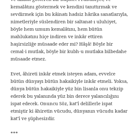
kemalâtını göstermek ve kendini tanıttırmak ve
sevdirmek için bu kâinatı hadsiz hârika sanatlarıyla,
nimetleriyle süslendiren bir saltanat-ı uluhiyet,
böyle hem umum kemalâtını, hem bütün
mahlukatını hiçe indiren ve inkâr ettiren
haşirsizliğe müsaade eder mi? Hâşâ! Böyle bir
cemal-i mutlak, böyle bir kubh-u mutlaka bilbedahe
müsaade etmez.
Evet, âhireti inkâr etmek isteyen adam, evvelce
bütün dünyayı bütün hakaikiyle inkâr etmeli. Yoksa,
dünya bütün hakaikiyle yüz bin lisanla onu tekzip
ederek bu yalanında yüz bin derece yalancılığını
ispat edecek. Onuncu Söz, kat’î delillerle ispat
etmiştir ki âhiretin vücudu, dünyanın vücudu kadar
kat’î ve şüphesizdir.
***