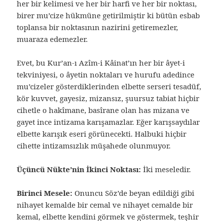
her bir kelimesi ve her bir harfi ve her bir noktası,
birer mu’cize hükmüne getirilmiştir ki bütün esbab
toplansa bir noktasının nazirini getiremezler,
muaraza edemezler.
Evet, bu Kur’an-ı Azîm-i Kâinat’ın her bir âyet-i
tekviniyesi, o âyetin noktaları ve hurufu adedince
mu’cizeler gösterdiklerinden elbette serseri tesadüf,
kör kuvvet, gayesiz, mizansız, şuursuz tabiat hiçbir
cihetle o hakîmane, basîrane olan has mizana ve
gayet ince intizama karışamazlar. Eğer karışsaydılar
elbette karışık eseri görünecekti. Halbuki hiçbir
cihette intizamsızlık müşahede olunmuyor.
Üçüncü Nükte’nin İkinci Noktası:
İki meseledir.
Birinci Mesele:
Onuncu Söz’de beyan edildiği gibi
nihayet kemalde bir cemal ve nihayet cemalde bir
kemal, elbette kendini görmek ve göstermek, teşhir