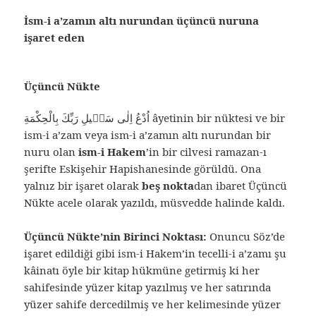
İsm-i a’zamın altı nurundan üçüncü nuruna
işaret eden
Üçüncü Nükte
اُدْعُ اِلٰى سَبٖيلِ رَبِّكَ بِالْحِكْمَةِ âyetinin bir nüktesi ve bir
ism-i a’zam veya ism-i a’zamın altı nurundan bir
nuru olan
ism-i Hakem
’in bir cilvesi ramazan-ı
şerifte Eskişehir Hapishanesinde görüldü. Ona
yalnız bir işaret olarak
beş nokta
dan ibaret Üçüncü
Nükte acele olarak yazıldı, müsvedde halinde kaldı.
Üçüncü Nükte’nin Birinci Noktası:
Onuncu Söz’de
işaret edildiği gibi ism-i Hakem’in tecelli-i a’zamı şu
kâinatı öyle bir kitap hükmüne getirmiş ki her
sahifesinde yüzer kitap yazılmış ve her satırında
yüzer sahife dercedilmiş ve her kelimesinde yüzer