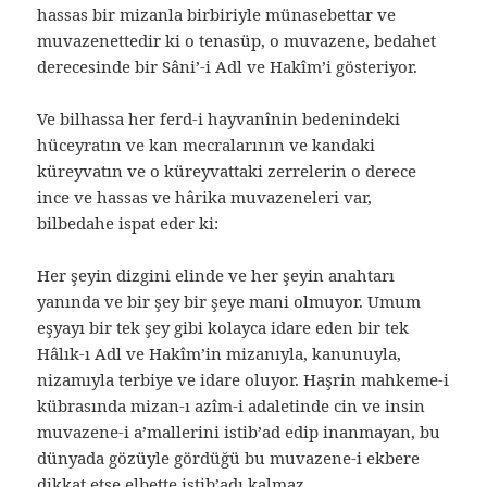
hassas bir mizanla birbiriyle münasebettar ve
muvazenettedir ki o tenasüp, o muvazene, bedahet
derecesinde bir Sâni’-i Adl ve Hakîm’i gösteriyor.
Ve bilhassa her ferd-i hayvanînin bedenindeki
hüceyratın ve kan mecralarının ve kandaki
küreyvatın ve o küreyvattaki zerrelerin o derece
ince ve hassas ve hârika muvazeneleri var,
bilbedahe ispat eder ki:
Her şeyin dizgini elinde ve her şeyin anahtarı
yanında ve bir şey bir şeye mani olmuyor. Umum
eşyayı bir tek şey gibi kolayca idare eden bir tek
Hâlık-ı Adl ve Hakîm’in mizanıyla, kanunuyla,
nizamıyla terbiye ve idare oluyor. Haşrin mahkeme-i
kübrasında mizan-ı azîm-i adaletinde cin ve insin
muvazene-i a’mallerini istib’ad edip inanmayan, bu
dünyada gözüyle gördüğü bu muvazene-i ekbere
dikkat etse elbette istib’adı kalmaz.