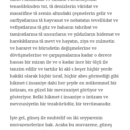
tenasübünden tut, tâ denizlerin vâridat ve
masarifine tâ zemin altındaki çeşmelerin gelir ve
sarfiyatlarına tâ hayvanat ve nebatatın tevellüdat ve
vefiyatlarına tâ güz ve baharın tahribat ve
tamiratlarına tâ unsurların ve yıldızların hidemat ve
harekâtlarına tâ mevt ve hayatın, ziya ve zulmetin
ve hararet ve bürudetin değişmelerine ve
dövüşmelerine ve çarpışmalarına kadar o derece
hassas bir mizan ile ve o kadar ince bir ölçü ile
tanzim edilir ve tartılır ki akl-ı beşer hiçbir yerde
hakiki olarak hiçbir israf, hiçbir abes görmediği gibi
hikmet-i insaniye dahi her şeyde en mükemmel bir
intizam, en güzel bir mevzuniyet görüyor ve
gösteriyor. Belki hikmet-i insaniye o intizam ve
mevzuniyetin bir tezahürüdür, bir tercümanıdır.
İşte gel, güneş ile muhtelif on iki seyyarenin
muvazenelerine bak. Acaba bu muvazene, güneş