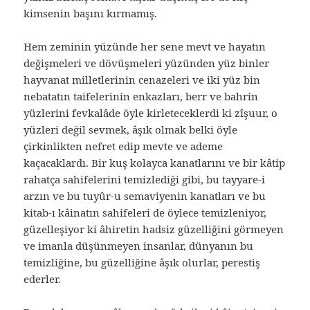
kimsenin başını kırmamış.
Hem zeminin yüzünde her sene mevt ve hayatın
değişmeleri ve dövüşmeleri yüzünden yüz binler
hayvanat milletlerinin cenazeleri ve iki yüz bin
nebatatın taifelerinin enkazları, berr ve bahrin
yüzlerini fevkalâde öyle kirleteceklerdi ki zîşuur, o
yüzleri değil sevmek, âşık olmak belki öyle
çirkinlikten nefret edip mevte ve ademe
kaçacaklardı. Bir kuş kolayca kanatlarını ve bir kâtip
rahatça sahifelerini temizlediği gibi, bu tayyare-i
arzın ve bu tuyûr-u semaviyenin kanatları ve bu
kitab-ı kâinatın sahifeleri de öylece temizleniyor,
güzelleşiyor ki âhiretin hadsiz güzelliğini görmeyen
ve imanla düşünmeyen insanlar, dünyanın bu
temizliğine, bu güzelliğine âşık olurlar, perestiş
ederler.