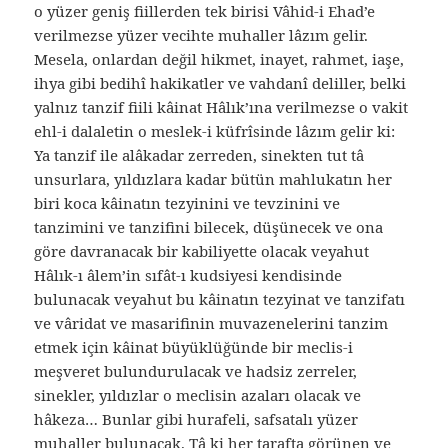
o yüzer geniş fiillerden tek birisi Vâhid-i Ehad’e
verilmezse yüzer vecihte muhaller lâzım gelir.
Mesela, onlardan değil hikmet, inayet, rahmet, iaşe,
ihya gibi bedihî hakikatler ve vahdanî deliller, belki
yalnız tanzif fiili kâinat Hâlık’ına verilmezse o vakit
ehl-i dalaletin o meslek-i küfrîsinde lâzım gelir ki:
Ya tanzif ile alâkadar zerreden, sinekten tut tâ
unsurlara, yıldızlara kadar bütün mahlukatın her
biri koca kâinatın tezyinini ve tevzinini ve
tanzimini ve tanzifini bilecek, düşünecek ve ona
göre davranacak bir kabiliyette olacak veyahut
Hâlık-ı âlem’in sıfât-ı kudsiyesi kendisinde
bulunacak veyahut bu kâinatın tezyinat ve tanzifatı
ve vâridat ve masarifinin muvazenelerini tanzim
etmek için kâinat büyüklüğünde bir meclis-i
meşveret bulundurulacak ve hadsiz zerreler,
sinekler, yıldızlar o meclisin azaları olacak ve
hâkeza… Bunlar gibi hurafeli, safsatalı yüzer
muhaller bulunacak. Tâ ki her tarafta görünen ve