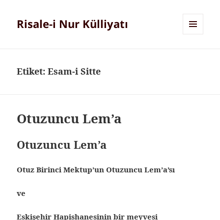
Risale-i Nur Külliyatı
MENÜ
VE
BILEŞENLER
Etiket:
Esam-i Sitte
Otuzuncu Lem’a
Otuzuncu Lem’a
Otuz Birinci Mektup’un Otuzuncu Lem’a’sı
ve
Eskişehir Hapishanesinin bir meyvesi