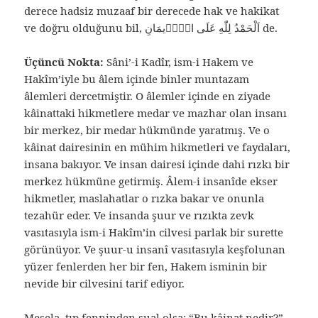
derece hadsiz muzaaf bir derecede hak ve hakikat
ve doğru olduğunu bil, اَلْحَمْدُ لِلّٰهِ عَلَى الْاٖيمَانِ de.
Üçüncü Nokta:
Sâni’-i Kadîr, ism-i Hakem ve
Hakîm’iyle bu âlem içinde binler muntazam
âlemleri dercetmiştir. O âlemler içinde en ziyade
kâinattaki hikmetlere medar ve mazhar olan insanı
bir merkez, bir medar hükmünde yaratmış. Ve o
kâinat dairesinin en mühim hikmetleri ve faydaları,
insana bakıyor. Ve insan dairesi içinde dahi rızkı bir
merkez hükmüne getirmiş. Âlem-i insanîde ekser
hikmetler, maslahatlar o rızka bakar ve onunla
tezahür eder. Ve insanda şuur ve rızıkta zevk
vasıtasıyla ism-i Hakîm’in cilvesi parlak bir surette
görünüyor. Ve şuur-u insanî vasıtasıyla keşfolunan
yüzer fenlerden her bir fen, Hakem isminin bir
nevide bir cilvesini tarif ediyor.
Mesela, tıp fenninden sual olsa: “Bu kâinat nedir?”