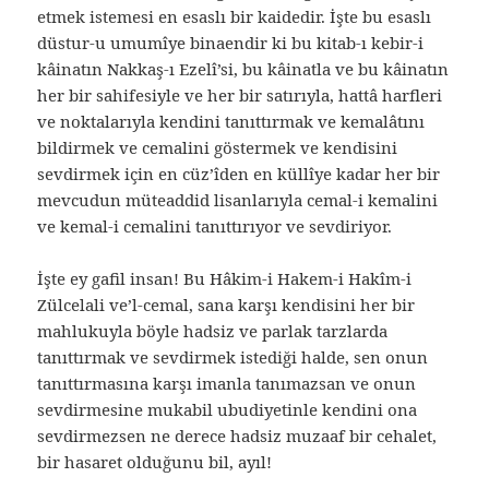
etmek istemesi en esaslı bir kaidedir. İşte bu esaslı
düstur-u umumîye binaendir ki bu kitab-ı kebir-i
kâinatın Nakkaş-ı Ezelî’si, bu kâinatla ve bu kâinatın
her bir sahifesiyle ve her bir satırıyla, hattâ harfleri
ve noktalarıyla kendini tanıttırmak ve kemalâtını
bildirmek ve cemalini göstermek ve kendisini
sevdirmek için en cüz’îden en küllîye kadar her bir
mevcudun müteaddid lisanlarıyla cemal-i kemalini
ve kemal-i cemalini tanıttırıyor ve sevdiriyor.
İşte ey gafil insan! Bu Hâkim-i Hakem-i Hakîm-i
Zülcelali ve’l-cemal, sana karşı kendisini her bir
mahlukuyla böyle hadsiz ve parlak tarzlarda
tanıttırmak ve sevdirmek istediği halde, sen onun
tanıttırmasına karşı imanla tanımazsan ve onun
sevdirmesine mukabil ubudiyetinle kendini ona
sevdirmezsen ne derece hadsiz muzaaf bir cehalet,
bir hasaret olduğunu bil, ayıl!