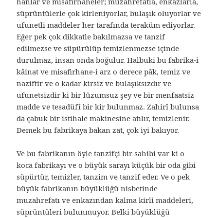
hanlar ve misafirhaneler; muzahrefatla, enkazlarla,
süprüntülerle çok kirleniyorlar, bulaşık oluyorlar ve
ufunetli maddeler her tarafında teraküm ediyorlar.
Eğer pek çok dikkatle bakılmazsa ve tanzif
edilmezse ve süpürülüp temizlenmezse içinde
durulmaz, insan onda boğulur. Halbuki bu fabrika-i
kâinat ve misafirhane-i arz o derece pâk, temiz ve
naziftir ve o kadar kirsiz ve bulaşıksızdır ve
ufunetsizdir ki bir lüzumsuz şey ve bir menfaatsiz
madde ve tesadüfî bir kir bulunmaz. Zahirî bulunsa
da çabuk bir istihale makinesine atılır, temizlenir.
Demek bu fabrikaya bakan zat, çok iyi bakıyor.
Ve bu fabrikanın öyle tanzifçi bir sahibi var ki o
koca fabrikayı ve o büyük sarayı küçük bir oda gibi
süpürtür, temizler, tanzim ve tanzif eder. Ve o pek
büyük fabrikanın büyüklüğü nisbetinde
muzahrefatı ve enkazından kalma kirli maddeleri,
süprüntüleri bulunmuyor. Belki büyüklüğü