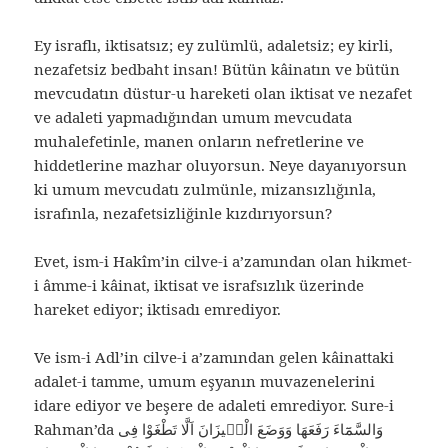
Ey israflı, iktisatsız; ey zulümlü, adaletsiz; ey kirli,
nezafetsiz bedbaht insan! Bütün kâinatın ve bütün
mevcudatın düstur-u hareketi olan iktisat ve nezafet
ve adaleti yapmadığından umum mevcudata
muhalefetinle, manen onların nefretlerine ve
hiddetlerine mazhar oluyorsun. Neye dayanıyorsun
ki umum mevcudatı zulmünle, mizansızlığınla,
israfınla, nezafetsizliğinle kızdırıyorsun?
Evet, ism-i Hakîm’in cilve-i a’zamından olan hikmet-
i âmme-i kâinat, iktisat ve israfsızlık üzerinde
hareket ediyor; iktisadı emrediyor.
Ve ism-i Adl’in cilve-i a’zamından gelen kâinattaki
adalet-i tamme, umum eşyanın muvazenelerini
idare ediyor ve beşere de adaleti emrediyor. Sure-i
Rahman’da وَالسَّمَٓاءَ رَفَعَهَا وَوَضَعَ الْمٖيزَانَ اَلَّا تَطْغَوْا فِى