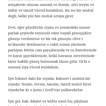
müşahede olunan umumî ve ihatalı, ulvi tezyin ve
tathir ve tanzif vücud bulabilsin. Bu ise bir muhal
değil, belki yüz bin muhal ortaya girer.
Evet, eğer gündüzün ziyası ve zemindeki umum
parlak şeylerde temessül eden hayalî güneşçikler
güneşe verilmezse ve bir tek güneşin cilve-i
in’ikasıdır denilmezse o vakit zemin yüzünde
parlayan bütün cam parçalarında ve su katrelerinde
ve karın şişeciklerinde, belki havanın zerrelerinde
birer hakiki güneş bulunmak lâzım gelir. Tâ ki o
umumî ziya vücud bulabilsin.
İşte hikmet dahi bir ziyadır. Rahmet-i muhita bir
ziyadır. Tezyin, tevzin, tanzim, tanzif muhit birer
ziyadırlar ki o Şems-i Ezelî’nin şuâlarıdırlar.
İşte gel, bak; dalalet ve küfür nasıl hiç çıkılmaz