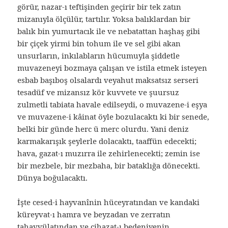
görür, nazar-ı teftişinden geçirir bir tek zatın
mizanıyla ölçülür, tartılır. Yoksa balıklardan bir
balık bin yumurtacık ile ve nebatattan haşhaş gibi
bir çiçek yirmi bin tohum ile ve sel gibi akan
unsurların, inkılabların hücumuyla şiddetle
muvazeneyi bozmaya çalışan ve istila etmek isteyen
esbab başıboş olsalardı veyahut maksatsız serseri
tesadüf ve mizansız kör kuvvete ve şuursuz
zulmetli tabiata havale edilseydi, o muvazene-i eşya
ve muvazene-i kâinat öyle bozulacaktı ki bir senede,
belki bir günde herc ü merc olurdu. Yani deniz
karmakarışık şeylerle dolacaktı, taaffün edecekti;
hava, gazat-ı muzırra ile zehirlenecekti; zemin ise
bir mezbele, bir mezbaha, bir bataklığa dönecekti.
Dünya boğulacaktı.
İşte cesed-i hayvanînin hüceyratından ve kandaki
küreyvat-ı hamra ve beyzadan ve zerratın
tahavvülatından ve cihazat-ı bedeniyenin