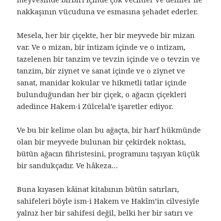
nakkaşının vücuduna ve esmasına şehadet ederler.
Mesela, her bir çiçekte, her bir meyvede bir mizan
var. Ve o mizan, bir intizam içinde ve o intizam,
tazelenen bir tanzim ve tevzin içinde ve o tevzin ve
tanzim, bir ziynet ve sanat içinde ve o ziynet ve
sanat, manidar kokular ve hikmetli tatlar içinde
bulunduğundan her bir çiçek, o ağacın çiçekleri
adedince Hakem-i Zülcelal’e işaretler ediyor.
Ve bu bir kelime olan bu ağaçta, bir harf hükmünde
olan bir meyvede bulunan bir çekirdek noktası,
bütün ağacın fihristesini, programını taşıyan küçük
bir sandukçadır. Ve hâkeza…
Buna kıyasen kâinat kitabının bütün satırları,
sahifeleri böyle ism-i Hakem ve Hakîm’in cilvesiyle
yalnız her bir sahifesi değil, belki her bir satırı ve