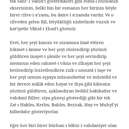
tek Sâni’-i Vâhid’i gösterdikleri gibi esma-i hüsnanın
ekserisinin, belki bin bir esmanın her birinin böyle
birer cilve-i a’zamı, bu daire-i a’zamda vardır. Ve o
cilveden gelen fiil, büyüklüğü nisbetinde vuzuh ve
kat’iyetle Vâhid-i Ehad’i gösterir.
Evet, her şeyi kanun ve nizamına itaat ettiren
hikmet-i âmme ve her şeyi süslendirip yüzünü
güldüren inayet-i şâmile ve her şeyi sevindirip
memnun eden rahmet-i vâsia ve zîhayat her şeyi
beslendirip lezzetlendiren rızk-ı umumî-i iaşe ve
her şeyi umum eşyaya münasebettar ve müstefid ve
bir derece mâlik eden hayat ve ihya gibi kâinatın
yüzünü güldüren, ışıklandıran bedihî hakikatler ve
vahdanî fiiller; ziya güneşi gösterdiği gibi bir tek
Zat-ı Hakîm, Kerîm, Rahîm, Rezzak, Hay ve Muhyî’yi
bilbedahe gösteriyorlar.
Eğer her biri birer bürhan-ı bâhir-i vahdaniyet olan