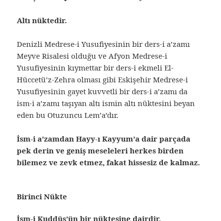
Altı nüktedir.
Denizli Medrese-i Yusufiyesinin bir ders-i a’zamı
Meyve Risalesi olduğu ve Afyon Medrese-i
Yusufiyesinin kıymettar bir ders-i ekmeli El-
Hüccetü’z-Zehra olması gibi Eskişehir Medrese-i
Yusufiyesinin gayet kuvvetli bir ders-i a’zamı da
ism-i a’zamı taşıyan altı ismin altı nüktesini beyan
eden bu Otuzuncu Lem’a’dır.
İsm-i a’zamdan Hayy-ı Kayyum’a dair parçada
pek derin ve geniş meseleleri herkes birden
bilemez ve zevk etmez, fakat hissesiz de kalmaz.
Birinci Nükte
İsm-i Kuddüs’ün bir nüktesine dairdir.