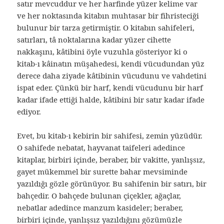
satır mevcuddur ve her harfinde yüzer kelime var
ve her noktasında kitabın muhtasar bir fihristeciği
bulunur bir tarza getirmiştir. O kitabın sahifeleri,
satırları, tâ noktalarına kadar yüzer cihette
nakkaşını, kâtibini öyle vuzuhla gösteriyor ki o
kitab-ı kâinatın müşahedesi, kendi vücudundan yüz
derece daha ziyade kâtibinin vücudunu ve vahdetini
ispat eder. Çünkü bir harf, kendi vücudunu bir harf
kadar ifade ettiği halde, kâtibini bir satır kadar ifade
ediyor.
Evet, bu kitab-ı kebirin bir sahifesi, zemin yüzüdür.
O sahifede nebatat, hayvanat taifeleri adedince
kitaplar, birbiri içinde, beraber, bir vakitte, yanlışsız,
gayet mükemmel bir surette bahar mevsiminde
yazıldığı gözle görünüyor. Bu sahifenin bir satırı, bir
bahçedir. O bahçede bulunan çiçekler, ağaçlar,
nebatlar adedince manzum kasideler; beraber,
birbiri içinde, yanlışsız yazıldığını gözümüzle