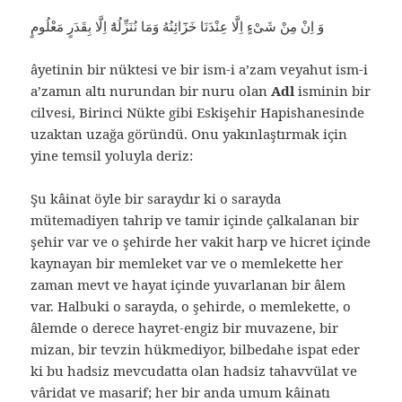
وَ اِنْ مِنْ شَىْءٍ اِلَّا عِنْدَنَا خَزَٓائِنُهُ وَمَا نُنَزِّلُهُٓ اِلَّا بِقَدَرٍ مَعْلُومٍ
âyetinin bir nüktesi ve bir ism-i a’zam veyahut ism-i
a’zamın altı nurundan bir nuru olan
Adl
isminin bir
cilvesi, Birinci Nükte gibi Eskişehir Hapishanesinde
uzaktan uzağa göründü. Onu yakınlaştırmak için
yine temsil yoluyla deriz:
Şu kâinat öyle bir saraydır ki o sarayda
mütemadiyen tahrip ve tamir içinde çalkalanan bir
şehir var ve o şehirde her vakit harp ve hicret içinde
kaynayan bir memleket var ve o memlekette her
zaman mevt ve hayat içinde yuvarlanan bir âlem
var. Halbuki o sarayda, o şehirde, o memlekette, o
âlemde o derece hayret-engiz bir muvazene, bir
mizan, bir tevzin hükmediyor, bilbedahe ispat eder
ki bu hadsiz mevcudatta olan hadsiz tahavvülat ve
vâridat ve masarif; her bir anda umum kâinatı