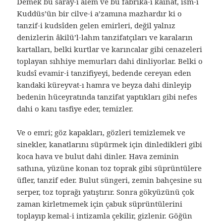
Demek bu saray-ı âlem ve bu fabrika-i kâinat, ism-i
Kuddüs’ün bir cilve-i a’zamına mazhardır ki o
tanzif-i kudsîden gelen emirleri, değil yalnız
denizlerin âkilü’l-lahm tanzifatçıları ve karaların
kartalları, belki kurtlar ve karıncalar gibi cenazeleri
toplayan sıhhiye memurları dahi dinliyorlar. Belki o
kudsî evamir-i tanzifiyeyi, bedende cereyan eden
kandaki küreyvat-ı hamra ve beyza dahi dinleyip
bedenin hüceyratında tanzifat yaptıkları gibi nefes
dahi o kanı tasfiye eder, temizler.
Ve o emri; göz kapakları, gözleri temizlemek ve
sinekler, kanatlarını süpürmek için dinledikleri gibi
koca hava ve bulut dahi dinler. Hava zeminin
sathına, yüzüne konan toz toprak gibi süprüntülere
üfler, tanzif eder. Bulut süngeri, zemin bahçesine su
serper, toz toprağı yatıştırır. Sonra gökyüzünü çok
zaman kirletmemek için çabuk süprüntülerini
toplayıp kemal-i intizamla çekilir, gizlenir. Göğün