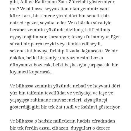
gibi, Adl ve Kadîr olan Zat-ı Zülcelal’i göstermiyor
mu? Ve bilhassa seyyarattan olan gemimiz yani
küre-i arz, bir senede yirmi dört bin senelik bir
dairede gezer, seyahat eder. Ve o hârika süratiyle
beraber zeminin yüzünde dizilmiş, istif edilmiş
eşyayı dağıtmıyor, sarsmıyor, fezaya fırlatmıyor. Eğer
sürati bir parça tezyid veya tenkis edilseydi,
sekenesini havaya fırlatıp fezada dağıtacaktı. Ve bir
dakika, belki bir saniye muvazenesini bozsa
dünyamızı bozacak, belki başkasıyla çarpışacak, bir
kıyameti koparacak.
Ve bilhassa zeminin yüzünde nebatî ve hayvanî dört
yüz bin taifenin tevellüdat ve vefiyatça ve iaşe ve
yaşayışça rahîmane muvazeneleri, ziya güneşi
gösterdiği gibi bir tek Zat-ı Adl ve Rahîm’i gösteriyor.
Ve bilhassa o hadsiz milletlerin hadsiz efradından
bir tek ferdin azası, cihazatı, duyguları o derece