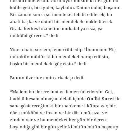
misafirhaneleridir. Görmüyor musun ki her gün bir
kafile gelir, biri gider, kaybolur. Daima dolar, boşanır.
Bir zaman sonra şu memleket tebdil edilecek, bu
ahali başka ve daimî bir memlekete nakledilecek.
Orada herkes hizmetine mukabil ya ceza, ya
mükâfat görecek.” dedi.
Yine o hain sersem, temerrüd edip “İnanmam. Hiç
mümkün müdür ki bu memleket harap edilsin,
başka bir memlekete göç etsin.” dedi.
Bunun üzerine emin arkadaşı dedi:
“Madem bu derece inat ve temerrüd edersin. Gel,
hadd ü hesabı olmayan delail içinde
On İki Suret
ile
sana göstereceğim ki bir mahkeme-i kübra var, bir
dâr-ı mükâfat ve ihsan ve bir dâr-ı mücazat ve
zindan var ve bu memleket her gün bir derece
boşandığı gibi bir gün gelir ki bütün bütün boşanıp