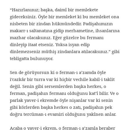
“Hazırlanınız; başka, daimî bir memlekete
gideceksiniz. Öyle bir memleket ki bu memleket ona
nisbeten bir zindan hükmündedir. Padişahımızın
makarr-ı saltanatına gidip merhametine, ihsanlarına
mazhar olacaksınız. Eğer güzelce bu fermanı
dinleyip itaat etseniz. Yoksa isyan edip
dinlemezseniz müthiş zindanlara atılacaksınız.” gibi
tebligatta bulunuyor.
Sen de görüyorsun ki o ferman-ı a’zamda öyle
i’cazkâr bir turra var ki hiçbir vechile kabil-i taklit
değil. Senin gibi sersemlerden başka herkes, o
ferman, padişahın fermanı olduğunu kat’î bilir. Ve o
parlak yaver-i ekremde öyle nişanlar var ki senin
gibi körlerden başka herkes o zatı, padişahın pek
doğru tercüman-ı evamiri olduğunu yakînen anlar.
Acaba o yaver-i ekrem, o ferman-ı a’zamla beraber