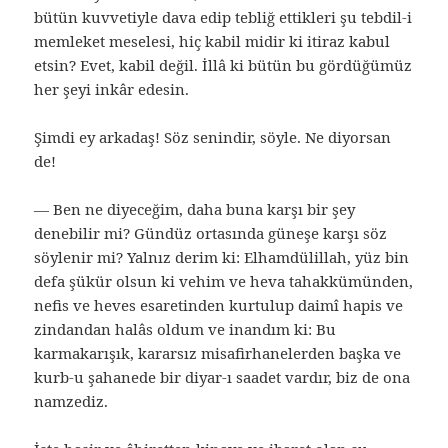
bütün kuvvetiyle dava edip tebliğ ettikleri şu tebdil-i
memleket meselesi, hiç kabil midir ki itiraz kabul
etsin? Evet, kabil değil. İllâ ki bütün bu gördüğümüz
her şeyi inkâr edesin.
Şimdi ey arkadaş! Söz senindir, söyle. Ne diyorsan
de!
— Ben ne diyeceğim, daha buna karşı bir şey
denebilir mi? Gündüz ortasında güneşe karşı söz
söylenir mi? Yalnız derim ki: Elhamdülillah, yüz bin
defa şükür olsun ki vehim ve heva tahakkümünden,
nefis ve heves esaretinden kurtulup daimî hapis ve
zindandan halâs oldum ve inandım ki: Bu
karmakarışık, kararsız misafirhanelerden başka ve
kurb-u şahanede bir diyar-ı saadet vardır, biz de ona
namzediz.