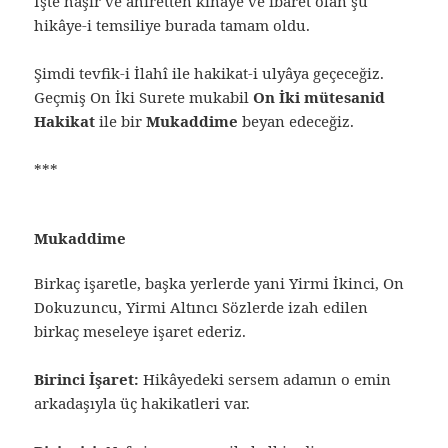
İşte haşir ve âhiretten kinaye ve ibaret olan şu
hikâye-i temsiliye burada tamam oldu.
Şimdi tevfik-i İlahî ile hakikat-i ulyâya geçeceğiz.
Geçmiş On İki Surete mukabil
On İki mütesanid
Hakikat
ile bir
Mukaddime
beyan edeceğiz.
***
Mukaddime
Birkaç işaretle, başka yerlerde yani Yirmi İkinci, On
Dokuzuncu, Yirmi Altıncı Sözlerde izah edilen
birkaç meseleye işaret ederiz.
Birinci İşaret:
Hikâyedeki sersem adamın o emin
arkadaşıyla üç hakikatleri var.