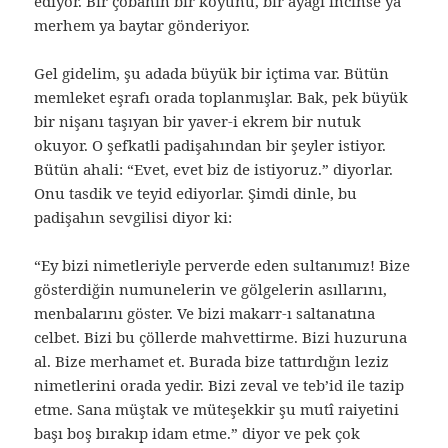
ediyor. Bir çobanın bir koyunu, bir ayağı incinse ya
merhem ya baytar gönderiyor.
Gel gidelim, şu adada büyük bir içtima var. Bütün
memleket eşrafı orada toplanmışlar. Bak, pek büyük
bir nişanı taşıyan bir yaver-i ekrem bir nutuk
okuyor. O şefkatli padişahından bir şeyler istiyor.
Bütün ahali: “Evet, evet biz de istiyoruz.” diyorlar.
Onu tasdik ve teyid ediyorlar. Şimdi dinle, bu
padişahın sevgilisi diyor ki:
“Ey bizi nimetleriyle perverde eden sultanımız! Bize
gösterdiğin numunelerin ve gölgelerin asıllarını,
menbalarını göster. Ve bizi makarr-ı saltanatına
celbet. Bizi bu çöllerde mahvettirme. Bizi huzuruna
al. Bize merhamet et. Burada bize tattırdığın leziz
nimetlerini orada yedir. Bizi zeval ve teb’id ile tazip
etme. Sana müştak ve müteşekkir şu mutî raiyetini
başı boş bırakıp idam etme.” diyor ve pek çok