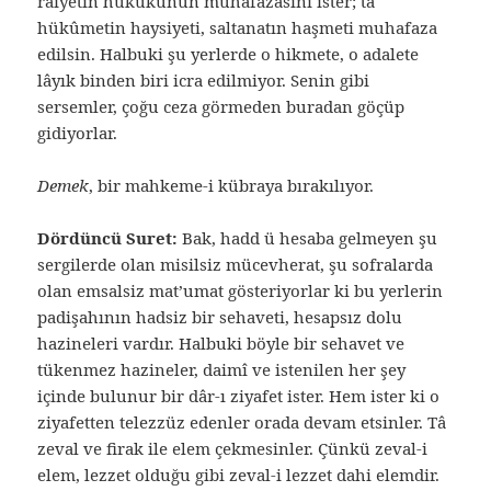
raiyetin hukukunun muhafazasını ister; tâ
hükûmetin haysiyeti, saltanatın haşmeti muhafaza
edilsin. Halbuki şu yerlerde o hikmete, o adalete
lâyık binden biri icra edilmiyor. Senin gibi
sersemler, çoğu ceza görmeden buradan göçüp
gidiyorlar.
Demek
, bir mahkeme-i kübraya bırakılıyor.
Dördüncü Suret:
Bak, hadd ü hesaba gelmeyen şu
sergilerde olan misilsiz mücevherat, şu sofralarda
olan emsalsiz mat’umat gösteriyorlar ki bu yerlerin
padişahının hadsiz bir sehaveti, hesapsız dolu
hazineleri vardır. Halbuki böyle bir sehavet ve
tükenmez hazineler, daimî ve istenilen her şey
içinde bulunur bir dâr-ı ziyafet ister. Hem ister ki o
ziyafetten telezzüz edenler orada devam etsinler. Tâ
zeval ve firak ile elem çekmesinler. Çünkü zeval-i
elem, lezzet olduğu gibi zeval-i lezzet dahi elemdir.