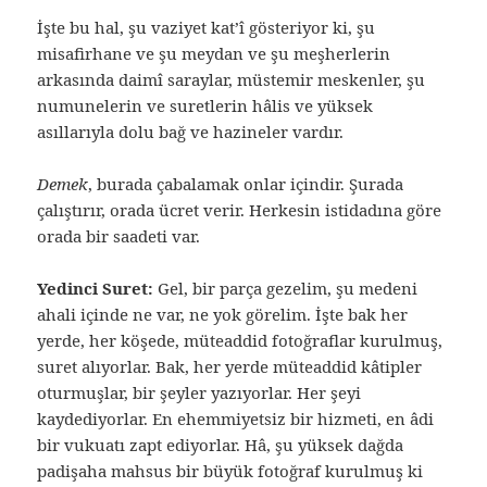
İşte bu hal, şu vaziyet kat’î gösteriyor ki, şu
misafirhane ve şu meydan ve şu meşherlerin
arkasında daimî saraylar, müstemir meskenler, şu
numunelerin ve suretlerin hâlis ve yüksek
asıllarıyla dolu bağ ve hazineler vardır.
Demek
, burada çabalamak onlar içindir. Şurada
çalıştırır, orada ücret verir. Herkesin istidadına göre
orada bir saadeti var.
Yedinci Suret:
Gel, bir parça gezelim, şu medeni
ahali içinde ne var, ne yok görelim. İşte bak her
yerde, her köşede, müteaddid fotoğraflar kurulmuş,
suret alıyorlar. Bak, her yerde müteaddid kâtipler
oturmuşlar, bir şeyler yazıyorlar. Her şeyi
kaydediyorlar. En ehemmiyetsiz bir hizmeti, en âdi
bir vukuatı zapt ediyorlar. Hâ, şu yüksek dağda
padişaha mahsus bir büyük fotoğraf kurulmuş ki