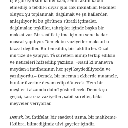
İşte görüyorsun ki her saat, senin aklın kabul
etmediği o tebdil-i diyar gibi çok inkılablar, tebdiller
oluyor. Şu toplanmak, dağılmak ve şu hallerden
anlaşılıyor ki bu görünen süratli içtimalar,
dağılmalar, teşkiller, tahripler içinde başka bir
maksat var. Bir saatlik içtima için on sene kadar
masraf yapılıyor. Demek bu vaziyetler maksud-u
bizzat değiller. Bir temsildir, bir taklittirler. O zat
mu’cize ile yapıyor. Tâ suretleri alınıp terkip edilsin
ve neticeleri hıfzedilip yazılsın. –Nasıl ki manevra
meydan-ı imtihanının her şeyi kaydediliyordu ve
yazılıyordu.– Demek, bir mecma-ı ekberde muamele,
bunlar üzerine devam edip dönecek. Hem bir
meşher-i a’zamda daimî gösterilecek. Demek şu
geçici, kararsız vaziyetler; sabit suretler, bâki
meyveler veriyorlar.
Demek
, bu ihtifalat; bir saadet-i uzma, bir mahkeme-
i kübra, bilmediğimiz ulvi gayeler içindir.