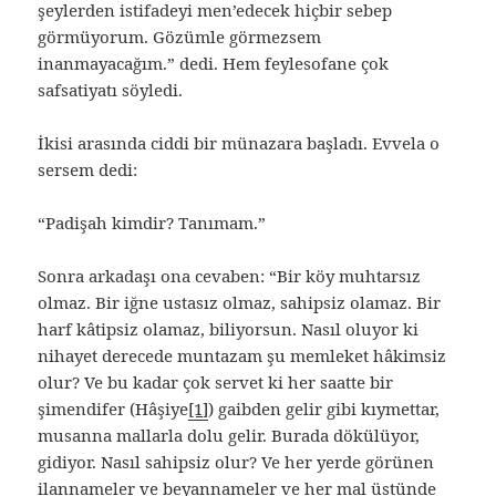
şeylerden istifadeyi men’edecek hiçbir sebep
görmüyorum. Gözümle görmezsem
inanmayacağım.” dedi. Hem feylesofane çok
safsatiyatı söyledi.
İkisi arasında ciddi bir münazara başladı. Evvela o
sersem dedi:
“Padişah kimdir? Tanımam.”
Sonra arkadaşı ona cevaben: “Bir köy muhtarsız
olmaz. Bir iğne ustasız olmaz, sahipsiz olamaz. Bir
harf kâtipsiz olamaz, biliyorsun. Nasıl oluyor ki
nihayet derecede muntazam şu memleket hâkimsiz
olur? Ve bu kadar çok servet ki her saatte bir
şimendifer (Hâşiye
[1]
) gaibden gelir gibi kıymettar,
musanna mallarla dolu gelir. Burada dökülüyor,
gidiyor. Nasıl sahipsiz olur? Ve her yerde görünen
ilannameler ve beyannameler ve her mal üstünde