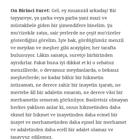
On Birinci Suret:
Gel, ey muannid arkadaş! Bir
tayyareye, ya şarka veya garba yani mazi ve
müstakbele giden bir şimendifere binelim. Şu
mu’cizekâr zatın, sair yerlerde ne çeşit mu’cizeler
gösterdiğini görelim. İşte bak, gördüğümüz menzil
ve meydan ve meşher gibi acayipler, her tarafta
bulunuyor. Lâkin sanatça, suretçe birbirinden
ayrıdırlar. Fakat buna iyi dikkat et ki o sebatsız
menzillerde, o devamsız meydanlarda, o bekasız
meşherlerde; ne kadar bâhir bir hikmetin
intizamatı, ne derece zahir bir inayetin işaratı, ne
mertebe âlî bir adaletin emaratı, ne derece vâsi bir
merhametin semeratı görünüyor. Basîretsiz olmayan
herkes yakînen anlar ki, onun hikmetinden daha
ekmel bir hikmet ve inayetinden daha ecmel bir
inayet ve merhametinden daha eşmel bir merhamet
ve adaletinden daha ecell bir adalet olamaz ve
tasavvur edilemez.