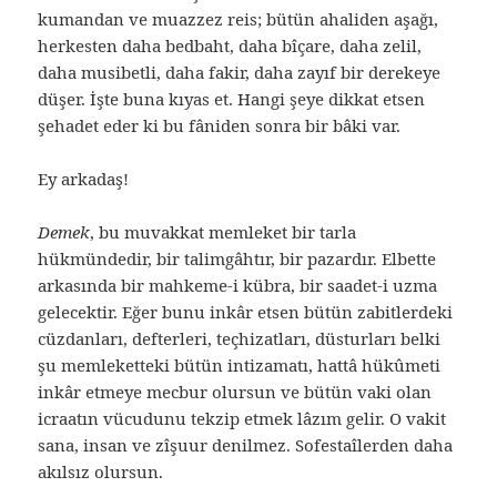
kumandan ve muazzez reis; bütün ahaliden aşağı,
herkesten daha bedbaht, daha bîçare, daha zelil,
daha musibetli, daha fakir, daha zayıf bir derekeye
düşer. İşte buna kıyas et. Hangi şeye dikkat etsen
şehadet eder ki bu fâniden sonra bir bâki var.
Ey arkadaş!
Demek
, bu muvakkat memleket bir tarla
hükmündedir, bir talimgâhtır, bir pazardır. Elbette
arkasında bir mahkeme-i kübra, bir saadet-i uzma
gelecektir. Eğer bunu inkâr etsen bütün zabitlerdeki
cüzdanları, defterleri, teçhizatları, düsturları belki
şu memleketteki bütün intizamatı, hattâ hükûmeti
inkâr etmeye mecbur olursun ve bütün vaki olan
icraatın vücudunu tekzip etmek lâzım gelir. O vakit
sana, insan ve zîşuur denilmez. Sofestaîlerden daha
akılsız olursun.