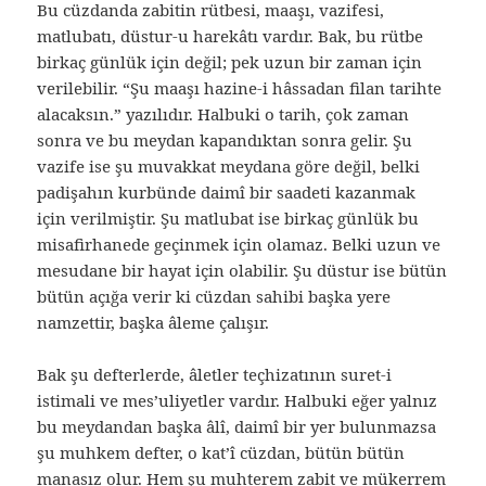
Bu cüzdanda zabitin rütbesi, maaşı, vazifesi,
matlubatı, düstur-u harekâtı vardır. Bak, bu rütbe
birkaç günlük için değil; pek uzun bir zaman için
verilebilir. “Şu maaşı hazine-i hâssadan filan tarihte
alacaksın.” yazılıdır. Halbuki o tarih, çok zaman
sonra ve bu meydan kapandıktan sonra gelir. Şu
vazife ise şu muvakkat meydana göre değil, belki
padişahın kurbünde daimî bir saadeti kazanmak
için verilmiştir. Şu matlubat ise birkaç günlük bu
misafirhanede geçinmek için olamaz. Belki uzun ve
mesudane bir hayat için olabilir. Şu düstur ise bütün
bütün açığa verir ki cüzdan sahibi başka yere
namzettir, başka âleme çalışır.
Bak şu defterlerde, âletler teçhizatının suret-i
istimali ve mes’uliyetler vardır. Halbuki eğer yalnız
bu meydandan başka âlî, daimî bir yer bulunmazsa
şu muhkem defter, o kat’î cüzdan, bütün bütün
manasız olur. Hem şu muhterem zabit ve mükerrem