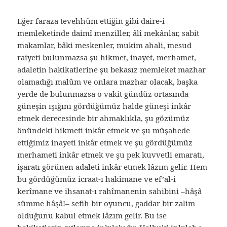
Eğer faraza tevehhüm ettiğin gibi daire-i
memleketinde daimî menziller, âlî mekânlar, sabit
makamlar, bâki meskenler, mukim ahali, mesud
raiyeti bulunmazsa şu hikmet, inayet, merhamet,
adaletin hakikatlerine şu bekasız memleket mazhar
olamadığı malûm ve onlara mazhar olacak, başka
yerde de bulunmazsa o vakit gündüz ortasında
güneşin ışığını gördüğümüz halde güneşi inkâr
etmek derecesinde bir ahmaklıkla, şu gözümüz
önündeki hikmeti inkâr etmek ve şu müşahede
ettiğimiz inayeti inkâr etmek ve şu gördüğümüz
merhameti inkâr etmek ve şu pek kuvvetli emaratı,
işaratı görünen adaleti inkâr etmek lâzım gelir. Hem
bu gördüğümüz icraat-ı hakîmane ve ef’al-i
kerîmane ve ihsanat-ı rahîmanenin sahibini –hâşâ
sümme hâşâ!– sefih bir oyuncu, gaddar bir zalim
olduğunu kabul etmek lâzım gelir. Bu ise