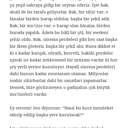
şu yeşil sahraya gidip bir seyran ederiz. İşte bak,
ahali de bu tarafa geliyorlar. Bak, bir sihir var; o
binalar birden harap oldular, başka bir şekil aldı.
Bak, bir mu’cize var; o harap olan binalar, birden
burada yapıldı. Âdeta bu hâlî bir çöl, bir medeni
şehir oldu. Bak, sinema perdeleri gibi her saat başka
bir âlem gösterir, başka bir şekil alır. Buna dikkat et
ki o kadar karışık, süratli, kesretli, hakiki perdeler
içinde ne kadar mükemmel bir intizam vardır ki her
şey yerli yerine konuluyor. Hayalî sinema perdeleri
dahi bunun kadar muntazam olamaz. Milyonlar
mahir sihirbazlar dahi bu sanatları yapamazlar.
Demek, bize görünmeyen o padişahın çok büyük
mu’cizeleri vardır.
Ey sersem! Sen diyorsun: “Nasıl bu koca memleket
tahrip edilip başka yere kurulacak?”