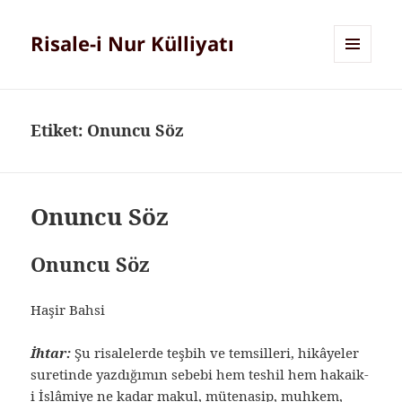
Risale-i Nur Külliyatı
MENÜ
VE
BILEŞENLER
Etiket:
Onuncu Söz
Onuncu Söz
Onuncu Söz
Haşir Bahsi
İhtar:
Şu risalelerde teşbih ve temsilleri, hikâyeler
suretinde yazdığımın sebebi hem teshil hem hakaik-
i İslâmiye ne kadar makul, mütenasip, muhkem,