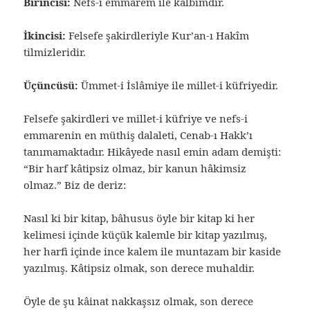
Birincisi:
Nefs-i emmarem ile kalbimdir.
İkincisi:
Felsefe şakirdleriyle Kur’an-ı Hakîm
tilmizleridir.
Üçüncüsü:
Ümmet-i İslâmiye ile millet-i küfriyedir.
Felsefe şakirdleri ve millet-i küfriye ve nefs-i
emmarenin en müthiş dalaleti, Cenab-ı Hakk’ı
tanımamaktadır. Hikâyede nasıl emin adam demişti:
“Bir harf kâtipsiz olmaz, bir kanun hâkimsiz
olmaz.” Biz de deriz:
Nasıl ki bir kitap, bâhusus öyle bir kitap ki her
kelimesi içinde küçük kalemle bir kitap yazılmış,
her harfi içinde ince kalem ile muntazam bir kaside
yazılmış. Kâtipsiz olmak, son derece muhaldir.
Öyle de şu kâinat nakkaşsız olmak, son derece