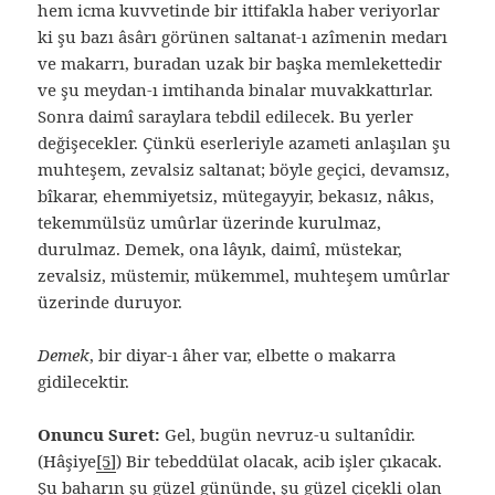
hem icma kuvvetinde bir ittifakla haber veriyorlar
ki şu bazı âsârı görünen saltanat-ı azîmenin medarı
ve makarrı, buradan uzak bir başka memlekettedir
ve şu meydan-ı imtihanda binalar muvakkattırlar.
Sonra daimî saraylara tebdil edilecek. Bu yerler
değişecekler. Çünkü eserleriyle azameti anlaşılan şu
muhteşem, zevalsiz saltanat; böyle geçici, devamsız,
bîkarar, ehemmiyetsiz, mütegayyir, bekasız, nâkıs,
tekemmülsüz umûrlar üzerinde kurulmaz,
durulmaz. Demek, ona lâyık, daimî, müstekar,
zevalsiz, müstemir, mükemmel, muhteşem umûrlar
üzerinde duruyor.
Demek
, bir diyar-ı âher var, elbette o makarra
gidilecektir.
Onuncu Suret:
Gel, bugün nevruz-u sultanîdir.
(Hâşiye
[5]
) Bir tebeddülat olacak, acib işler çıkacak.
Şu baharın şu güzel gününde, şu güzel çiçekli olan