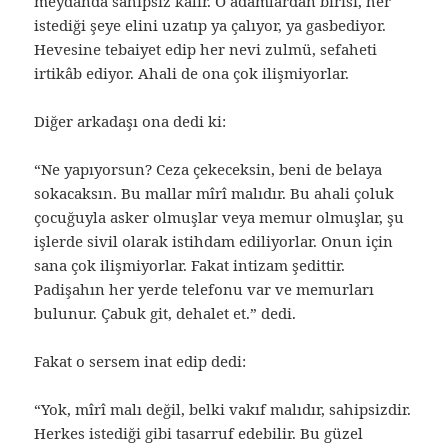
meydanda sahipsiz kalır. O adamlardan birisi, her
istediği şeye elini uzatıp ya çalıyor, ya gasbediyor.
Hevesine tebaiyet edip her nevi zulmü, sefaheti
irtikâb ediyor. Ahali de ona çok ilişmiyorlar.
Diğer arkadaşı ona dedi ki:
“Ne yapıyorsun? Ceza çekeceksin, beni de belaya
sokacaksın. Bu mallar mîrî malıdır. Bu ahali çoluk
çocuğuyla asker olmuşlar veya memur olmuşlar, şu
işlerde sivil olarak istihdam ediliyorlar. Onun için
sana çok ilişmiyorlar. Fakat intizam şedittir.
Padişahın her yerde telefonu var ve memurları
bulunur. Çabuk git, dehalet et.” dedi.
Fakat o sersem inat edip dedi:
“Yok, mîrî malı değil, belki vakıf malıdır, sahipsizdir.
Herkes istediği gibi tasarruf edebilir. Bu güzel