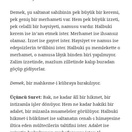
Demek, şu saltanat sahibinin pek büyük bir keremi,
pek geniş bir merhameti var. Hem pek büyük izzeti,
pek celalli bir haysiyeti, namusu vardır. Halbuki
kerem ise in’am etmek ister. Merhamet ise ihsansız
olamaz. İzzet ise gayret ister. Haysiyet ve namus ise
edepsizlerin te’dibini ister. Halbuki şu memlekette o
merhamet, o namusa lâyık binden biri yapılmıyor.
Zalim izzetinde, mazlum zilletinde kalıp buradan
göçüp gidiyorlar.
Demek
, bir mahkeme-i kübraya bırakılıyor.
Üçüncü Suret:
Bak, ne kadar âlî bir hikmet, bir
intizamla işler dönüyor. Hem ne kadar hakiki bir
adalet, bir mizanla muameleler görülüyor. Halbuki
hikmet-i hükûmet ise saltanatın cenah-ı himayesine
iltica eden mültecilerin taltifini ister. Adalet ise