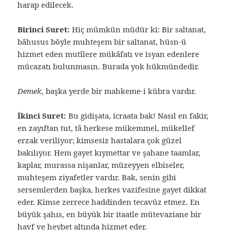
harap edilecek.
Birinci Suret:
Hiç mümkün müdür ki: Bir saltanat,
bâhusus böyle muhteşem bir saltanat, hüsn-ü
hizmet eden mutîlere mükâfatı ve isyan edenlere
mücazatı bulunmasın. Burada yok hükmündedir.
Demek
, başka yerde bir mahkeme-i kübra vardır.
İkinci Suret:
Bu gidişata, icraata bak! Nasıl en fakir,
en zayıftan tut, tâ herkese mükemmel, mükellef
erzak veriliyor; kimsesiz hastalara çok güzel
bakılıyor. Hem gayet kıymettar ve şahane taamlar,
kaplar, murassa nişanlar, müzeyyen elbiseler,
muhteşem ziyafetler vardır. Bak, senin gibi
sersemlerden başka, herkes vazifesine gayet dikkat
eder. Kimse zerrece haddinden tecavüz etmez. En
büyük şahıs, en büyük bir itaatle mütevaziane bir
havf ve heybet altında hizmet eder.