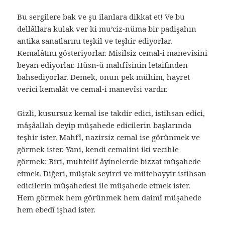
Bu sergilere bak ve şu ilanlara dikkat et! Ve bu
dellâllara kulak ver ki mu’ciz-nüma bir padişahın
antika sanatlarını teşkil ve teşhir ediyorlar.
Kemalâtını gösteriyorlar. Misilsiz cemal-i manevîsini
beyan ediyorlar. Hüsn-ü mahfîsinin letaifinden
bahsediyorlar. Demek, onun pek mühim, hayret
verici kemalât ve cemal-i manevîsi vardır.
Gizli, kusursuz kemal ise takdir edici, istihsan edici,
mâşâallah deyip müşahede edicilerin başlarında
teşhir ister. Mahfî, nazirsiz cemal ise görünmek ve
görmek ister. Yani, kendi cemalini iki vecihle
görmek: Biri, muhtelif âyinelerde bizzat müşahede
etmek. Diğeri, müştak seyirci ve mütehayyir istihsan
edicilerin müşahedesi ile müşahede etmek ister.
Hem görmek hem görünmek hem daimî müşahede
hem ebedî işhad ister.