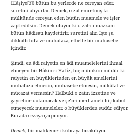
(Hâşiye
[3]
) bütün bu yerlerde ne cereyan eder,
suretini alıyorlar. Demek, o zat emretmiş ki
mülkünde cereyan eden bütün muamele ve işler
zapt edilsin. Demek oluyor ki o zat-ı muazzam
bütün hâdisatı kaydettirir, suretini alır. İşte şu
dikkatli hıfz ve muhafaza, elbette bir muhasebe
içindir.
Şimdi, en âdi raiyetin en âdi muamelelerini ihmal
etmeyen bir Hâkim-i Hafîz, hiç mümkün müdür ki
raiyetin en büyüklerinden en büyük amellerini
muhafaza etmesin, muhasebe etmesin, mükâfat ve
mücazat vermesin? Halbuki o zatın izzetine ve
gayretine dokunacak ve şe’n-i merhameti hiç kabul
etmeyecek muameleler, o büyüklerden sudûr ediyor.
Burada cezaya çarpmıyor.
Demek
, bir mahkeme-i kübraya bırakılıyor.