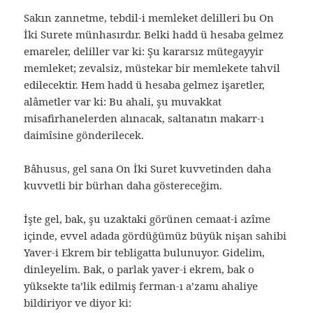
Sakın zannetme, tebdil-i memleket delilleri bu On
İki Surete münhasırdır. Belki hadd ü hesaba gelmez
emareler, deliller var ki: Şu kararsız mütegayyir
memleket; zevalsiz, müstekar bir memlekete tahvil
edilecektir. Hem hadd ü hesaba gelmez işaretler,
alâmetler var ki: Bu ahali, şu muvakkat
misafirhanelerden alınacak, saltanatın makarr-ı
daimîsine gönderilecek.
Bâhusus, gel sana On İki Suret kuvvetinden daha
kuvvetli bir bürhan daha göstereceğim.
İşte gel, bak, şu uzaktaki görünen cemaat-i azîme
içinde, evvel adada gördüğümüz büyük nişan sahibi
Yaver-i Ekrem bir tebligatta bulunuyor. Gidelim,
dinleyelim. Bak, o parlak yaver-i ekrem, bak o
yüksekte ta’lik edilmiş ferman-ı a’zamı ahaliye
bildiriyor ve diyor ki: