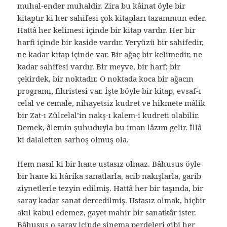
muhal-ender muhaldir. Zira bu kâinat öyle bir
kitaptır ki her sahifesi çok kitapları tazammun eder.
Hattâ her kelimesi içinde bir kitap vardır. Her bir
harfi içinde bir kaside vardır. Yeryüzü bir sahifedir,
ne kadar kitap içinde var. Bir ağaç bir kelimedir, ne
kadar sahifesi vardır. Bir meyve, bir harf; bir
çekirdek, bir noktadır. O noktada koca bir ağacın
programı, fihristesi var. İşte böyle bir kitap, evsaf-ı
celal ve cemale, nihayetsiz kudret ve hikmete mâlik
bir Zat-ı Zülcelal’in nakş-ı kalem-i kudreti olabilir.
Demek, âlemin şuhuduyla bu iman lâzım gelir. İllâ
ki dalaletten sarhoş olmuş ola.
Hem nasıl ki bir hane ustasız olmaz. Bâhusus öyle
bir hane ki hârika sanatlarla, acib nakışlarla, garib
ziynetlerle tezyin edilmiş. Hattâ her bir taşında, bir
saray kadar sanat dercedilmiş. Ustasız olmak, hiçbir
akıl kabul edemez, gayet mahir bir sanatkâr ister.
Bâhusus o saray içinde sinema perdeleri gibi her