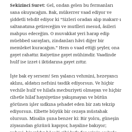
Sekizinci Suret:
Gel, ondan gelen bu fermanları
sana okuyacağım. Bak, mükerrer vaad ediyor ve
şiddetli tehdit ediyor ki “Sizleri oradan alıp makarr-ı
saltanatıma getireceğim ve mutîleri mesud, âsileri
mahpus edeceğim. O muvakkat yeri harap edip
müebbed sarayları, zindanları hâvi diğer bir
memleket kuracağım.” Hem o vaad ettiği şeyler, ona
gayet rahattır. Raiyetine gayet mühimdir. Vaadinde
hulf ise izzet-i iktidarına gayet zıttır.
İşte bak ey sersem! Sen yalancı vehmini, hezeyancı
aklını, aldatıcı nefsini tasdik ediyorsun. Ve hiçbir
vechile hulf ve hilafa mecburiyeti olmayan ve hiçbir
cihetle hilaf haysiyetine yakışmayan ve bütün
görünen işler sıdkına şehadet eden bir zatı tekzip
ediyorsun. Elbette büyük bir cezaya müstahak
olursun. Misalin şuna benzer ki: Bir yolcu, güneşin
ziyasından gözünü kapıyor, hayaline bakıyor;