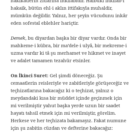
hakikatlerin zıtlarına inkılabıdır. Halbuki inkılab-ı
hakaik, bütün ehl-i aklın ittifakıyla muhaldir,
mümkün değildir. Yalnız, her şeyin vücudunu inkâr
eden sofestaî eblehler hariçtir.
Demek
, bu diyardan başka bir diyar vardır. Onda bir
mahkeme-i kübra, bir ma’dele-i ulyâ, bir mekreme-i
uzma vardır ki tâ şu merhamet ve hikmet ve inayet
ve adalet tamamen tezahür etsinler.
On İkinci Suret:
Gel şimdi döneceğiz. Şu
cemaatlerin reisleriyle ve zabitleriyle görüşeceğiz ve
teçhizatlarına bakacağız ki o teçhizat, yalnız o
meydandaki kısa bir müddet içinde geçinmek için
mi verilmiştir yahut başka yerde uzun bir saadet
hayatı tahsil etmek için mi verilmiştir, görelim.
Herkese ve her teçhizata bakamayız. Fakat numune
için şu zabitin cüzdan ve defterine bakacağız: