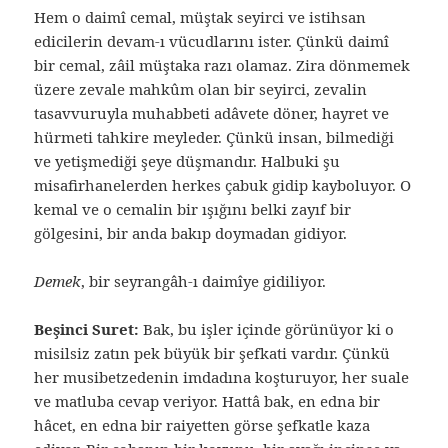
Hem o daimî cemal, müştak seyirci ve istihsan
edicilerin devam-ı vücudlarını ister. Çünkü daimî
bir cemal, zâil müştaka razı olamaz. Zira dönmemek
üzere zevale mahkûm olan bir seyirci, zevalin
tasavvuruyla muhabbeti adâvete döner, hayret ve
hürmeti tahkire meyleder. Çünkü insan, bilmediği
ve yetişmediği şeye düşmandır. Halbuki şu
misafirhanelerden herkes çabuk gidip kayboluyor. O
kemal ve o cemalin bir ışığını belki zayıf bir
gölgesini, bir anda bakıp doymadan gidiyor.
Demek
, bir seyrangâh-ı daimîye gidiliyor.
Beşinci Suret:
Bak, bu işler içinde görünüyor ki o
misilsiz zatın pek büyük bir şefkati vardır. Çünkü
her musibetzedenin imdadına koşturuyor, her suale
ve matluba cevap veriyor. Hattâ bak, en edna bir
hâcet, en edna bir raiyetten görse şefkatle kaza