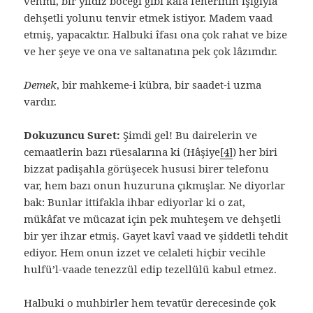
vehmi, bir yıldız böceği gibi kafa fenerinin ışığıyla
dehşetli yolunu tenvir etmek istiyor. Madem vaad
etmiş, yapacaktır. Halbuki îfası ona çok rahat ve bize
ve her şeye ve ona ve saltanatına pek çok lâzımdır.
Demek
, bir mahkeme-i kübra, bir saadet-i uzma
vardır.
Dokuzuncu Suret:
Şimdi gel! Bu dairelerin ve
cemaatlerin bazı rüesalarına ki (Hâşiye
[4]
) her biri
bizzat padişahla görüşecek hususi birer telefonu
var, hem bazı onun huzuruna çıkmışlar. Ne diyorlar
bak: Bunlar ittifakla ihbar ediyorlar ki o zat,
mükâfat ve mücazat için pek muhteşem ve dehşetli
bir yer ihzar etmiş. Gayet kavî vaad ve şiddetli tehdit
ediyor. Hem onun izzet ve celaleti hiçbir vecihle
hulfü’l-vaade tenezzül edip tezellülü kabul etmez.
Halbuki o muhbirler hem tevatür derecesinde çok