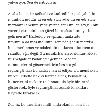
yalvarıyor. Sen de işitiyorsun.
Acaba bu kadar şefkatli ve kudretli bir padişah, hiç
mümkün müdür ki en edna bir adamın en edna bir
meramını ehemmiyetle yerine getirsin, en sevgili bir
yaver-i ekreminin en güzel bir maksudunu yerine
getirmesin? Halbuki o sevgilinin maksudu,
umumun da maksududur. Hem padişahın marzîsi
hem merhamet ve adaletinin muktezasıdır. Hem ona
rahattır, ağır değil. Bu misafirhanelerdeki muvakkat
nüzhetgâhlar kadar ağır gelmez. Madem
numunelerini göstermek için beş altı gün
seyrangâhlara bu kadar masraf ediyor, bu memleketi
kurdu. Elbette hakiki hazinelerini, kemalâtını,
hünerlerini makarr-ı saltanatında öyle bir tarzda
gösterecek, öyle seyrangâhlar açacak ki akılları
hayrette bırakacak.
Demek
, bu meydan-ı imtihanda olanlar, başı boş