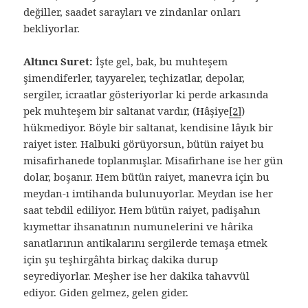
değiller, saadet sarayları ve zindanlar onları
bekliyorlar.
Altıncı Suret:
İşte gel, bak, bu muhteşem
şimendiferler, tayyareler, teçhizatlar, depolar,
sergiler, icraatlar gösteriyorlar ki perde arkasında
pek muhteşem bir saltanat vardır, (Hâşiye
[2]
)
hükmediyor. Böyle bir saltanat, kendisine lâyık bir
raiyet ister. Halbuki görüyorsun, bütün raiyet bu
misafirhanede toplanmışlar. Misafirhane ise her gün
dolar, boşanır. Hem bütün raiyet, manevra için bu
meydan-ı imtihanda bulunuyorlar. Meydan ise her
saat tebdil ediliyor. Hem bütün raiyet, padişahın
kıymettar ihsanatının numunelerini ve hârika
sanatlarının antikalarını sergilerde temaşa etmek
için şu teşhirgâhta birkaç dakika durup
seyrediyorlar. Meşher ise her dakika tahavvül
ediyor. Giden gelmez, gelen gider.