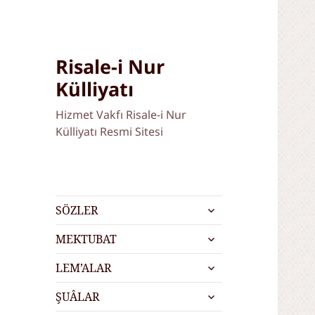
Risale-i Nur
Külliyatı
Hizmet Vakfı Risale-i Nur
Külliyatı Resmi Sitesi
alt
SÖZLER
menüyü
alt
genişlet
MEKTUBAT
menüyü
alt
genişlet
LEM’ALAR
menüyü
alt
genişlet
ŞUÂLAR
menüyü