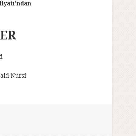
liyatı’ndan
LER
fi
aid Nursî