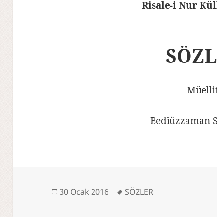
Risale-i Nur Kül
SÖZ
Müelli
Bedîüzzaman S
Yayın
Etiketler
30 Ocak 2016
SÖZLER
tarihi