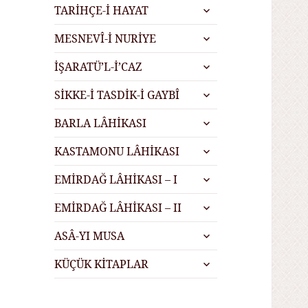
alt
genişlet
TARİHÇE-İ HAYAT
menüyü
alt
genişlet
MESNEVÎ-İ NURİYE
menüyü
alt
genişlet
İŞARATÜ’L-İ’CAZ
menüyü
alt
genişlet
SİKKE-İ TASDİK-İ GAYBÎ
menüyü
alt
genişlet
BARLA LÂHİKASI
menüyü
alt
genişlet
KASTAMONU LÂHİKASI
menüyü
alt
genişlet
EMİRDAĞ LÂHİKASI – I
menüyü
alt
genişlet
EMİRDAĞ LÂHİKASI – II
menüyü
alt
genişlet
ASÂ-YI MUSA
menüyü
alt
genişlet
KÜÇÜK KİTAPLAR
menüyü
genişlet