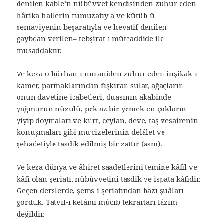
denilen kable’n-nübüvvet kendisinden zuhur eden
hârika hallerin rumuzatıyla ve kütüb-ü
semaviyenin beşaratıyla ve hevatif denilen –
gaybdan verilen– tebşirat-ı müteaddide ile
musaddaktır.
Ve keza o bürhan-ı nuraniden zuhur eden inşikak-ı
kamer, parmaklarından fışkıran sular, ağaçların
onun davetine icabetleri, duasının akabinde
yağmurun nüzulü, pek az bir yemekten çokların
yiyip doymaları ve kurt, ceylan, deve, taş vesairenin
konuşmaları gibi mu’cizelerinin delâlet ve
şehadetiyle tasdik edilmiş bir zattır (asm).
Ve keza dünya ve âhiret saadetlerini temine kâfil ve
kâfi olan şeriatı, nübüvvetini tasdik ve ispata kâfidir.
Geçen derslerde, şems-i şeriatından bazı şuâları
gördük. Tatvil-i kelâmı mûcib tekrarları lâzım
değildir.