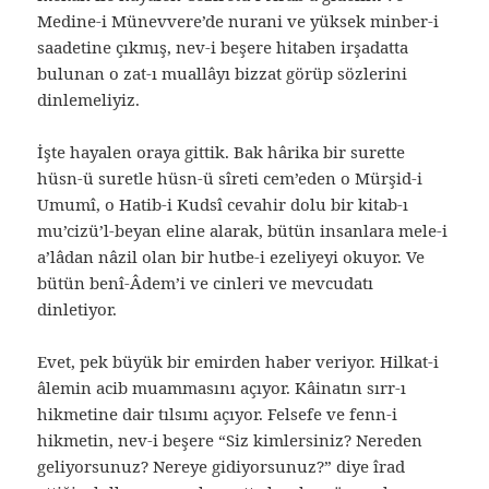
Medine-i Münevvere’de nurani ve yüksek minber-i
saadetine çıkmış, nev-i beşere hitaben irşadatta
bulunan o zat-ı muallâyı bizzat görüp sözlerini
dinlemeliyiz.
İşte hayalen oraya gittik. Bak hârika bir surette
hüsn-ü suretle hüsn-ü sîreti cem’eden o Mürşid-i
Umumî, o Hatib-i Kudsî cevahir dolu bir kitab-ı
mu’cizü’l-beyan eline alarak, bütün insanlara mele-i
a’lâdan nâzil olan bir hutbe-i ezeliyeyi okuyor. Ve
bütün benî-Âdem’i ve cinleri ve mevcudatı
dinletiyor.
Evet, pek büyük bir emirden haber veriyor. Hilkat-i
âlemin acib muammasını açıyor. Kâinatın sırr-ı
hikmetine dair tılsımı açıyor. Felsefe ve fenn-i
hikmetin, nev-i beşere “Siz kimlersiniz? Nereden
geliyorsunuz? Nereye gidiyorsunuz?” diye îrad