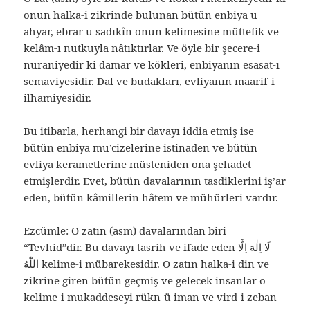
onun halka-i zikrinde bulunan bütün enbiya u
ahyar, ebrar u sadıkîn onun kelimesine müttefik ve
kelâm-ı nutkuyla nâtıktırlar. Ve öyle bir şecere-i
nuraniyedir ki damar ve kökleri, enbiyanın esasat-ı
semaviyesidir. Dal ve budakları, evliyanın maarif-i
ilhamiyesidir.
Bu itibarla, herhangi bir davayı iddia etmiş ise
bütün enbiya mu’cizelerine istinaden ve bütün
evliya kerametlerine müsteniden ona şehadet
etmişlerdir. Evet, bütün davalarının tasdiklerini iş’ar
eden, bütün kâmillerin hâtem ve mühürleri vardır.
Ezcümle: O zatın (asm) davalarından biri
“Tevhid”dir. Bu davayı tasrih ve ifade eden لَا اِلٰهَ اِلَّا
اللّٰهُ kelime-i mübarekesidir. O zatın halka-i din ve
zikrine giren bütün geçmiş ve gelecek insanlar o
kelime-i mukaddeseyi rükn-ü iman ve vird-i zeban