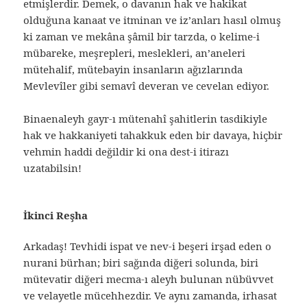
etmişlerdir. Demek, o davanın hak ve hakikat
olduğuna kanaat ve itminan ve iz’anları hasıl olmuş
ki zaman ve mekâna şâmil bir tarzda, o kelime-i
mübareke, meşrepleri, meslekleri, an’aneleri
mütehalif, mütebayin insanların ağızlarında
Mevlevîler gibi semavî deveran ve cevelan ediyor.
Binaenaleyh gayr-ı mütenahî şahitlerin tasdikiyle
hak ve hakkaniyeti tahakkuk eden bir davaya, hiçbir
vehmin haddi değildir ki ona dest-i itirazı
uzatabilsin!
İkinci Reşha
Arkadaş! Tevhidi ispat ve nev-i beşeri irşad eden o
nurani bürhan; biri sağında diğeri solunda, biri
mütevatir diğeri mecma-ı aleyh bulunan nübüvvet
ve velayetle mücehhezdir. Ve aynı zamanda, irhasat