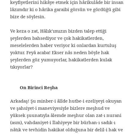
keyfiyetlerini hikâye etmek için hârikulâde bir insan
lâzımdır ki o hârika garaibi görsün ve gördüğü gibi
bize de söylesin.
Ve keza o zat, Hâlık’ımızın bizden talep ettiği
şeylerden bahsediyor ve çok hakikatlerden,
meselelerden haber veriyor ki onlardan kurtuluş
yoktur. Feyâ acaba! Ekser nâs neden böyle hak
şeylerden göz yumuyorlar, hakikatlerden kulak
tıkıyorlar?
On Birinci Reşha
Arkadaş! Şu minber-i âlîde hutbe-i ezeliyeyi okuyan
ve şahsiyet-i maneviyesiyle bizlere meşhud ve
yüksek şuunatıyla âlemde meşhur olan zat-ı nurani
(asm), vahdaniyet-i İlahiyeye bir bürhan-ı sadık-ı
nâtık ve tevhidin hakikat olduğuna bir delil-i hak ve