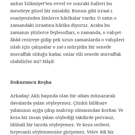
anhın İslâmiyet’ten evvel ve sonraki halleri bu
meseleye güzel bir misaldir. Bunun gibi icraat-ı
esasiyesinden binlerce hârikalar vardır. O zatın o
zamandaki icraatına hârika diyoruz. Acaba bu
zamanın yüzlerce feylesofları, o zamanda, o vahşet-
âbâd cezireye gidip pek uzun zamanlarda o vahşileri
ıslah için çalışsalar o zat-ı mürşidin bir senede
muvaffak olduğu kadar, onlar elli senede muvaffak
olabilirler mi? Hâşâ!
Dokuzuncu Reşha
Arkadaş! Aklı başında olan bir adam münazaralı
davalarda yalan söyleyemez. Çünkü bilâhare
yalanının açığa çıkıp mahcup olmasından korkar. Ve
keza bir insan yalan söylediği takdirde pervasız,
lâübali bir tarzda söyleyemez. Ve keza serbest,
heyecanlı söylenmesine girişemez. Velev âdi bir