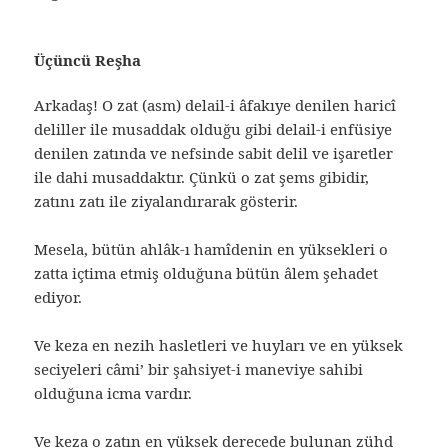
Üçüncü Reşha
Arkadaş! O zat (asm) delail-i âfakıye denilen haricî
deliller ile musaddak olduğu gibi delail-i enfüsiye
denilen zatında ve nefsinde sabit delil ve işaretler
ile dahi musaddaktır. Çünkü o zat şems gibidir,
zatını zatı ile ziyalandırarak gösterir.
Mesela, bütün ahlâk-ı hamîdenin en yüksekleri o
zatta içtima etmiş olduğuna bütün âlem şehadet
ediyor.
Ve keza en nezih hasletleri ve huyları ve en yüksek
seciyeleri câmi’ bir şahsiyet-i maneviye sahibi
olduğuna icma vardır.
Ve keza o zatın en yüksek derecede bulunan zühd