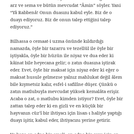
arz ve sema ve bütün mevcudat “Âmin” söyler. Yani
“Yâ Rabbenâ! Onun duasını kabul eyle. Biz de o
duayı ediyoruz. Biz de onun talep ettiğini talep
ediyoruz.”
Bilhassa o cemaat-i uzma önünde kıldırdığı
namazda, öyle bir tazarru ve tezellül ile öyle bir
iştiyakla, öyle bir hüzün ile niyaz ve dua eder ki
kâinat bile heyecana gelir; o zatın duasına iştirak
eder. Evet, öyle bir maksat için niyaz eder ki eğer o
maksat husule gelmezse yalnız mahlukat değil âlem
bile kıymetsiz kalır, esfel-i safilîne düşer. Çünkü o
zatın matlubuyla mevcudat yüksek kemalâta erişir.
Acaba o zat, o matlubu kimden istiyor? Evet, öyle bir
zattan talep eder ki en gizli ve en küçük bir
hayvanın cüz’î bir ihtiyacı için lisan-ı haliyle yaptığı
duayı işitir, kabul eder, ihtiyacını yerine getirir.