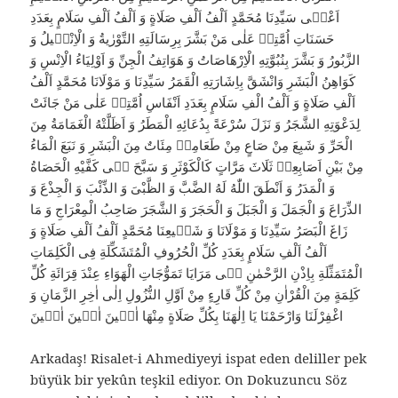
اَعْنٖى سَيِّدِنَا مُحَمَّدٍ اَلْفُ اَلْفِ صَلَاةٍ وَ اَلْفُ اَلْفِ سَلَامٍ بِعَدَدِ
حَسَنَاتِ اُمَّتِهٖ عَلٰى مَنْ بَشَّرَ بِرِسَالَتِهِ التَّوْرٰيةُ وَ الْاِنْجٖيلُ وَ
الزَّبُورُ وَ بَشَّرَ بِنُبُوَّتِهِ الْاِرْهَاصَاتُ وَ هَوَاتِفُ الْجِنِّ وَ اَوْلِيَاءُ الْاِنْسِ وَ
كَوَاهِنُ الْبَشَرِ وَانْشَقَّ بِاِشَارَتِهِ الْقَمَرُ سَيِّدِنَا وَ مَوْلَانَا مُحَمَّدٍ اَلْفُ
اَلْفِ صَلَاةٍ وَ اَلْفُ الْفِ سَلَامٍ بِعَدَدِ اَنْفَاسِ اُمَّتِهٖ عَلٰى مَنْ جَائَتْ
لِدَعْوَتِهِ الشَّجَرُ وَ نَزَلَ سُرْعَةً بِدُعَائِهِ الْمَطَرُ وَ اَظَلَّتْهُ الْغَمَامَةُ مِنَ
الْحَرِّ وَ شَبِعَ مِنْ صَاعٍ مِنْ طَعَامِهٖ مِئَاتٌ مِنَ الْبَشَرِ وَ نَبَعَ الْمَاءُ
مِنْ بَيْنِ اَصَابِعِهٖ ثَلَاثَ مَرَّاتٍ كَالْكَوْثَرِ وَ سَبَّحَ فٖى كَفَّيْهِ الْحَصَاةُ
وَ الْمَدَرُ وَ اَنْطَقَ اللّٰهُ لَهُ الضَّبَّ وَ الظَّبْىَ وَ الذِّئْبَ وَ الْجِذْعَ وَ
الذِّرَاعَ وَ الْجَمَلَ وَ الْجَبَلَ وَ الْحَجَرَ وَ الشَّجَرَ صَاحِبُ الْمِعْرَاجِ وَ مَا
زَاغَ الْبَصَرُ سَيِّدِنَا وَ مَوْلَانَا وَ شَفٖيعِنَا مُحَمَّدٍ اَلْفُ اَلْفِ صَلَاةٍ وَ
اَلْفُ اَلْفِ سَلَامٍ بِعَدَدِ كُلِّ الْحُرُوفِ الْمُتَشَكِّلَةِ فِى الْكَلِمَاتِ
الْمُتَمَثِّلَةِ بِاِذْنِ الرَّحْمٰنِ فٖى مَرَايَا تَمَوُّجَاتِ الْهَوَاءِ عِنْدَ قِرَائَةِ كُلِّ
كَلِمَةٍ مِنَ الْقُرْاٰنِ مِنْ كُلِّ قَارِءٍ مِنْ اَوَّلِ النُّزُولِ اِلٰى اٰخِرِ الزَّمَانِ وَ
اغْفِرْلَنَا وَارْحَمْنَا يَا اِلٰهَنَا بِكُلِّ صَلَاةٍ مِنْهَا اٰمٖينَ اٰمٖينَ اٰمٖينَ
Arkadaş! Risalet-i Ahmediyeyi ispat eden deliller pek
büyük bir yekûn teşkil ediyor. On Dokuzuncu Söz