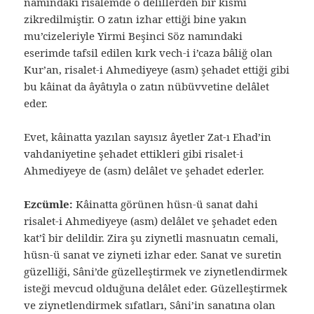
namındaki risalemde o delillerden bir kısmı
zikredilmiştir. O zatın izhar ettiği bine yakın
mu’cizeleriyle Yirmi Beşinci Söz namındaki
eserimde tafsil edilen kırk vech-i i’caza bâliğ olan
Kur’an, risalet-i Ahmediyeye (asm) şehadet ettiği gibi
bu kâinat da âyâtıyla o zatın nübüvvetine delâlet
eder.
Evet, kâinatta yazılan sayısız âyetler Zat-ı Ehad’in
vahdaniyetine şehadet ettikleri gibi risalet-i
Ahmediyeye de (asm) delâlet ve şehadet ederler.
Ezcümle:
Kâinatta görünen hüsn-ü sanat dahi
risalet-i Ahmediyeye (asm) delâlet ve şehadet eden
kat’î bir delildir. Zira şu ziynetli masnuatın cemali,
hüsn-ü sanat ve ziyneti izhar eder. Sanat ve suretin
güzelliği, Sâni’de güzelleştirmek ve ziynetlendirmek
isteği mevcud olduğuna delâlet eder. Güzelleştirmek
ve ziynetlendirmek sıfatları, Sâni’in sanatına olan