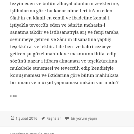
tezyin eden ve bütün zîhayat olanların zevklerine,
iştihalarına göre bu kadar nimetleri in’am eden
Sâni’in en kâmil en cemil ve ibadetine kemal-i
iştiyakla teveccüh eden ve Sâni’in mehasin-i
sanatına takdir ve istihsanatıyla arş ve ferşi taraba,
sevinmeye getiren ve Sâni’in ihsanatına yaptığı
teşekkürat ve tekbirat ile berr ve bahri cezbeye
getiren şu güzel mahluk ve masnuuna iltifat edip
sözünü nazar-ı itibara almaması ve teşekküratına
mukabele etmemesi ve teveccüh edip kendisiyle
konuşmaması ve iktidarına göre bütün mahlukata
bir imam ve mürşid yapmaması imkânı var mıdır?
***
Yayın
Etiketler
Reşhalar için
1 Şubat 2016
Reşhalar
bir yorum yapın
tarihi