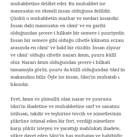
muhabbetine delâlet eder. Bu muhabbet ise
masnuatın en ekmeli insan olduğuna delildir.
Çünkü o muhabbetin mazhar ve medarı insandır.
İnsan dahi masnuatın en câmi’ ve en garibi
olduğundan şecere-i hilkate bir semere-i şuuriyedir.
İnsan bir semere gibi olduğu cihetle kâinatın eczası
arasında en câmi’ ve baîd bir cüzdür. İnsan zîşuur
ve câmi’ olduğu cihetle nazarı âmm, şuuru küllî
olur. Nazarı âmm olduğundan şecere-i hilkati
tamamıyla görür, şuuru da küllî olduğundan Sâni’in
makasıdını bilir. Öyle ise insan, Sâni’in muhatab-ı
hâssıdır.
Evet, âmm ve şümullü olan nazar ve şuurunu
Sâni’in ibadetine ve muhabbetine sarf ve sanatını
istihsan, takdir ve teşhirine tevcih ve nimetlerinin
şükrüne istimal eden bir fert, verdiği nimetlere
karşı şükür isteyen ve yarattığı mahlukatı ibadete,
şükre davet eden Sâni’in has muhatap ve habibidir.