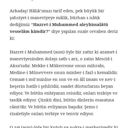
Arkadaş! Hâlık’ımızı tarif eden, pek büyük bir
şahsiyet-i maneviyeye mâlik, bürhan-ı nâtık
dediğimiz “
Hazret-i Muhammed aleyhissalâtü
vesselâm kimdir?
” diye yapılan suale cevaben deriz
ki:
Hazret-i Muhammed (asm) öyle bir zattır ki azamet-i
maneviyesinden dolayı sath-ı arz, o zatın Mescid-i
Aksa’sıdır. Mekke-i Mükerreme onun mihrabı,
Medine-i Münevvere onun minber-i fazl-ı kemalidir.
Cemaat-i mü’minîne en son ve en âlî imam ve nev-i
beşerin hatib-i şehîridir, saadet düsturlarını beyan
ediyor. Ve bütün enbiyanın reisidir, onları tezkiye ve
tasdik ediyor. Çünkü dini, bütün dinlerin esasatına
câmi’dir. Ve bütün evliyanın başıdır. Şems-i
risaletiyle onları terbiye ve tenvir ediyor.
O zat (asm) öyle bir kutub ve nokta-i merkeziyedir ki