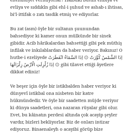
evliya ve sıddıkîn gibi ehl-i şuhud ve ashab-ı ihtisas,
bi’l-ittifak o zatı tasdik etmiş ve ediyorlar.
Bu zat (asm) öyle bir sultanın şuunundan
bahsediyor ki kamer onun mülkünde bir sinek
gibidir. Acib hârikalardan bahsettiği gibi pek müthiş
infilak ve inkılablardan da haber veriyor. Bakınız! O
hutbe-i ezeliyede اِذَا الشَّمْسُ كُوِّرَتْ ۞ اِذَا السَّمَٓاءُ انْفَطَرَتْ
۞ اِذَا زُلْزِلَتِ الْاَرْضُ زِلْزَالَهَا gibi tilavet ettiği âyetlere
dikkat ediniz!
Ve beşer için öyle bir istikbalden haber veriyor ki
dünyevî istikbal ona nisbeten bir katre
hükmündedir. Ve öyle bir saadetten müjde veriyor
ki dünya saadetleri, ona nazaran rüyalar gibi olur.
Evet, bu kâinatın perdesi altında çok acayip şeyler
vardır, bizleri bekliyorlar. Biz de onları intizar
ediyoruz. Binaenaleyh o acayibi görüp bize