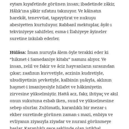
eytam kıyafetinde görünen insan; ibadetinde zâkir,
Hâlık’ına şâkir sıfatını takınıyor. Ve kâinatın
harekât, tenevvüat, tagayyürat ve nukuşu
abesiyetten kurtuluyor. Rabbanî mektuplar, âyât-ı
tekviniyeye sahifeler, esma-i İlahiyeye âyineler
suretine inkılab ederler.
Hülâsa:
İman nuruyla âlem öyle terakki eder ki
“hikmet-i Samedaniye kitabı” namını alıyor. Ve
insan, zelil ve fakir ve âciz hayvanların sırasından
çıkar; zaafının kuvvetiyle, aczinin kudretiyle,
ubudiyetinin şevketiyle, kalbinin şuâıyla, aklının
haşmet-i imaniyesiyle hilafet ve hâkimiyetin
zirvesine yükselmiştir. Hattâ acz, fakr, ihtiyaç ve akıl
onun sukutuna esbab iken, suud ve yükselmesine
sebep olurlar. Zulümatlı, karanlıklı bir mezar-ı
ekber suretinde görünen zaman-ı mazi, enbiya ve
evliyanın ziyasıyla ziyadar ve nurani görünmeye
başlar. Karanlıklı gece şeklinde olan istikbal,