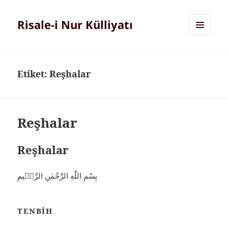
Risale-i Nur Külliyatı
MENÜ
VE
BILEŞENLER
Etiket:
Reşhalar
Reşhalar
Reşhalar
بِسْمِ اللّٰهِ الرَّحْمٰنِ الرَّحٖيمِ
TENBIH