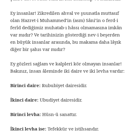
Ey insanlar! Zikredilen ahval ve şuunatla muttasıf
olan Hazret-i Muhammed’in (asm) Sâni’in o ferd-i
ferîd dediğimiz muhatab-ı hâssı olmamasına imkân
var mıdır? Ve tarihinizin gösterdiği nev-i beşerden
en büyük insanlar arasında, bu makama daha lâyık
diğer bir şahıs var mıdır?
Ey gözleri sağlam ve kalpleri kör olmayan insanlar!
Bakınız, insan âleminde iki daire ve iki levha vardır:
Birinci daire:
Rububiyet dairesidir.
İkinci daire:
Ubudiyet dairesidir.
Birinci levha:
Hüsn-ü sanattır.
İkinci levha ise:
Tefekkür ve istihsandır.