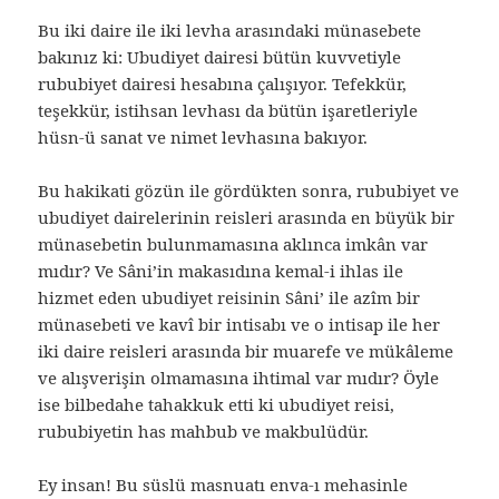
Bu iki daire ile iki levha arasındaki münasebete
bakınız ki: Ubudiyet dairesi bütün kuvvetiyle
rububiyet dairesi hesabına çalışıyor. Tefekkür,
teşekkür, istihsan levhası da bütün işaretleriyle
hüsn-ü sanat ve nimet levhasına bakıyor.
Bu hakikati gözün ile gördükten sonra, rububiyet ve
ubudiyet dairelerinin reisleri arasında en büyük bir
münasebetin bulunmamasına aklınca imkân var
mıdır? Ve Sâni’in makasıdına kemal-i ihlas ile
hizmet eden ubudiyet reisinin Sâni’ ile azîm bir
münasebeti ve kavî bir intisabı ve o intisap ile her
iki daire reisleri arasında bir muarefe ve mükâleme
ve alışverişin olmamasına ihtimal var mıdır? Öyle
ise bilbedahe tahakkuk etti ki ubudiyet reisi,
rububiyetin has mahbub ve makbulüdür.
Ey insan! Bu süslü masnuatı enva-ı mehasinle