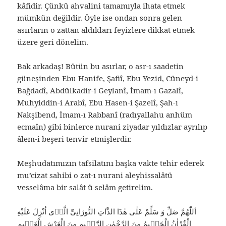
kâfidir. Çünkü ahvalini tamamıyla ihata etmek
mümkün değildir. Öyle ise ondan sonra gelen
asırların o zattan aldıkları feyizlere dikkat etmek
üzere geri dönelim.
Bak arkadaş! Bütün bu asırlar, o asr-ı saadetin
güneşinden Ebu Hanife, Şafiî, Ebu Yezid, Cüneyd-i
Bağdadî, Abdülkadir-i Geylanî, İmam-ı Gazalî,
Muhyiddin-i Arabî, Ebu Hasen-i Şazelî, Şah-ı
Nakşibend, İmam-ı Rabbanî (radıyallahu anhüm
ecmaîn) gibi binlerce nurani ziyadar yıldızlar ayrılıp
âlem-i beşeri tenvir etmişlerdir.
Meşhudatımızın tafsilatını başka vakte tehir ederek
mu’cizat sahibi o zat-ı nurani aleyhissalâtü
vesselâma bir salât ü selâm getirelim.
اَللّٰهُمَّ صَلِّ وَ سَلِّمْ عَلٰى هٰذَا الذَّاتِ النُّورَانِىِّ الَّذٖى اُنْزِلَ عَلَيْهِ
الْقُرْاٰنُ الْحَكٖيمُ مِنَ الرَّحْمٰنِ الرَّحٖيمِ مِنَ الْعَرْشِ الْعَظٖيمِ