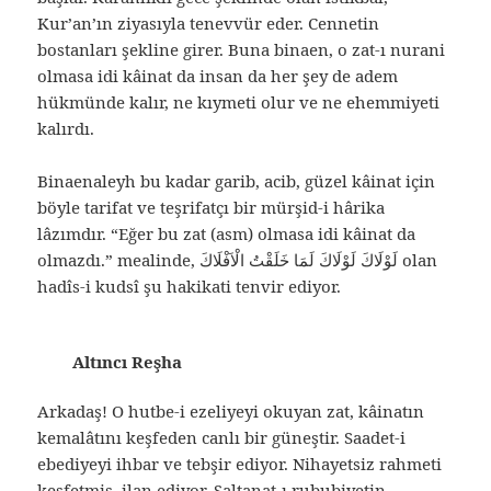
Kur’an’ın ziyasıyla tenevvür eder. Cennetin
bostanları şekline girer. Buna binaen, o zat-ı nurani
olmasa idi kâinat da insan da her şey de adem
hükmünde kalır, ne kıymeti olur ve ne ehemmiyeti
kalırdı.
Binaenaleyh bu kadar garib, acib, güzel kâinat için
böyle tarifat ve teşrifatçı bir mürşid-i hârika
lâzımdır. “Eğer bu zat (asm) olmasa idi kâinat da
olmazdı.” mealinde, لَوْلَاكَ لَوْلَاكَ لَمَا خَلَقْتُ الْاَفْلَاكَ olan
hadîs-i kudsî şu hakikati tenvir ediyor.
Altıncı Reşha
Arkadaş! O hutbe-i ezeliyeyi okuyan zat, kâinatın
kemalâtını keşfeden canlı bir güneştir. Saadet-i
ebediyeyi ihbar ve tebşir ediyor. Nihayetsiz rahmeti
keşfetmiş, ilan ediyor. Saltanat-ı rububiyetin