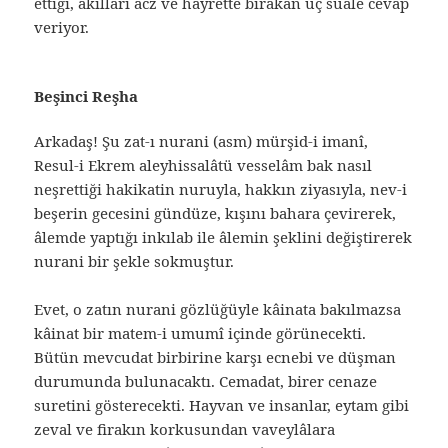
ettiği, akılları acz ve hayrette bırakan üç suale cevap
veriyor.
Beşinci Reşha
Arkadaş! Şu zat-ı nurani (asm) mürşid-i imanî,
Resul-i Ekrem aleyhissalâtü vesselâm bak nasıl
neşrettiği hakikatin nuruyla, hakkın ziyasıyla, nev-i
beşerin gecesini gündüze, kışını bahara çevirerek,
âlemde yaptığı inkılab ile âlemin şeklini değiştirerek
nurani bir şekle sokmuştur.
Evet, o zatın nurani gözlüğüyle kâinata bakılmazsa
kâinat bir matem-i umumî içinde görünecekti.
Bütün mevcudat birbirine karşı ecnebi ve düşman
durumunda bulunacaktı. Cemadat, birer cenaze
suretini gösterecekti. Hayvan ve insanlar, eytam gibi
zeval ve firakın korkusundan vaveylâlara