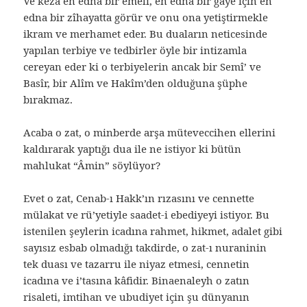
Ve keza en edna bir emeli, en edna bir gaye için en
edna bir zîhayatta görür ve onu ona yetiştirmekle
ikram ve merhamet eder. Bu duaların neticesinde
yapılan terbiye ve tedbirler öyle bir intizamla
cereyan eder ki o terbiyelerin ancak bir Semî’ ve
Basîr, bir Alîm ve Hakîm’den olduğuna şüphe
bırakmaz.
Acaba o zat, o minberde arşa müteveccihen ellerini
kaldırarak yaptığı dua ile ne istiyor ki bütün
mahlukat “Âmin” söylüyor?
Evet o zat, Cenab-ı Hakk’ın rızasını ve cennette
mülakat ve rü’yetiyle saadet-i ebediyeyi istiyor. Bu
istenilen şeylerin icadına rahmet, hikmet, adalet gibi
sayısız esbab olmadığı takdirde, o zat-ı nuraninin
tek duası ve tazarru ile niyaz etmesi, cennetin
icadına ve i’tasına kâfidir. Binaenaleyh o zatın
risaleti, imtihan ve ubudiyet için şu dünyanın