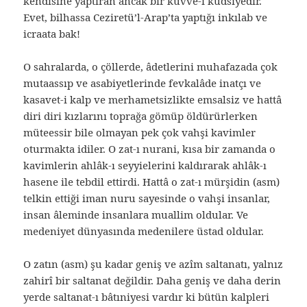
kendisine yaptıran ancak bir kuvve-i kudsiyedir.
Evet, bilhassa Ceziretü’l-Arap’ta yaptığı inkılab ve
icraata bak!
O sahralarda, o çöllerde, âdetlerini muhafazada çok
mutaassıp ve asabiyetlerinde fevkalâde inatçı ve
kasavet-i kalp ve merhametsizlikte emsalsiz ve hattâ
diri diri kızlarını toprağa gömüp öldürürlerken
müteessir bile olmayan pek çok vahşi kavimler
oturmakta idiler. O zat-ı nurani, kısa bir zamanda o
kavimlerin ahlâk-ı seyyielerini kaldırarak ahlâk-ı
hasene ile tebdil ettirdi. Hattâ o zat-ı mürşidin (asm)
telkin ettiği iman nuru sayesinde o vahşi insanlar,
insan âleminde insanlara muallim oldular. Ve
medeniyet dünyasında medenilere üstad oldular.
O zatın (asm) şu kadar geniş ve azîm saltanatı, yalnız
zahirî bir saltanat değildir. Daha geniş ve daha derin
yerde saltanat-ı bâtıniyesi vardır ki bütün kalpleri