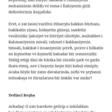
mehasininin dellâlı ve esma-i İlahiyenin gizli
definelerinin keşşafıdır.
Evet, o zat (asm) vazifesi itibarıyla hakkın bürhanı,
hakikatin ziyası, hidayetin güneşi, saadetin
vesilesidir. Şahsiyet ve hüviyet cihetiyle, muhabbet-i
Rahmaniyenin misali, rahmet-i Rabbaniyenin
timsali, hakikat-i insaniyenin şerefi, şecere-i hilkatin
en kıymettar ve kıymetli bahadar bir semeresidir.
Tebliğ ettiği dini de hârika bir süratle şark ve garbı
ihata etmiş, nev-i beşerin beşte biri kabul etmiştir.
Acaba böyle bir zatın davalarında, nefis ve şeytanın
münakaşa ve itirazlarına bir imkân var mıdır?
Yedinci Reşha
Arkadaş! O zatı harekete getirip o inkılabları