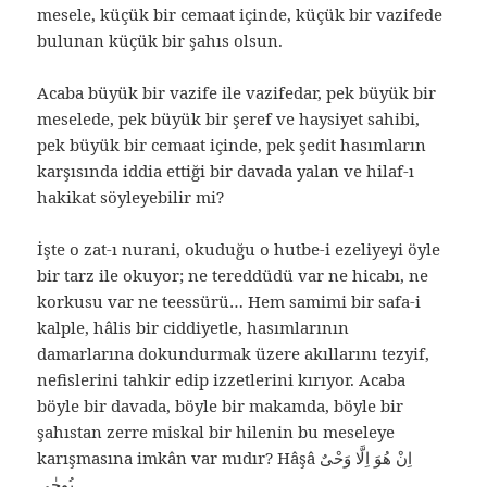
mesele, küçük bir cemaat içinde, küçük bir vazifede
bulunan küçük bir şahıs olsun.
Acaba büyük bir vazife ile vazifedar, pek büyük bir
meselede, pek büyük bir şeref ve haysiyet sahibi,
pek büyük bir cemaat içinde, pek şedit hasımların
karşısında iddia ettiği bir davada yalan ve hilaf-ı
hakikat söyleyebilir mi?
İşte o zat-ı nurani, okuduğu o hutbe-i ezeliyeyi öyle
bir tarz ile okuyor; ne tereddüdü var ne hicabı, ne
korkusu var ne teessürü… Hem samimi bir safa-i
kalple, hâlis bir ciddiyetle, hasımlarının
damarlarına dokundurmak üzere akıllarını tezyif,
nefislerini tahkir edip izzetlerini kırıyor. Acaba
böyle bir davada, böyle bir makamda, böyle bir
şahıstan zerre miskal bir hilenin bu meseleye
karışmasına imkân var mıdır? Hâşâ اِنْ هُوَ اِلَّا وَحْىٌ
يُوحٰى