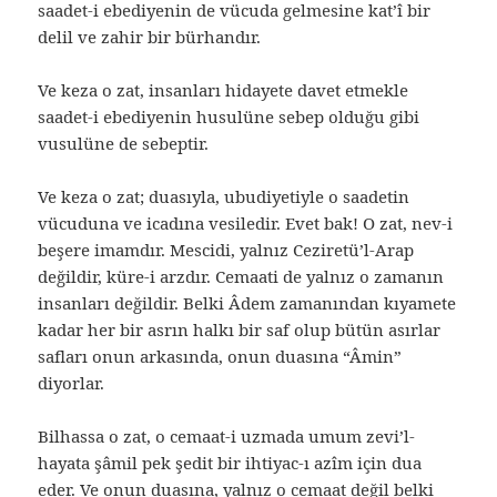
saadet-i ebediyenin de vücuda gelmesine kat’î bir
delil ve zahir bir bürhandır.
Ve keza o zat, insanları hidayete davet etmekle
saadet-i ebediyenin husulüne sebep olduğu gibi
vusulüne de sebeptir.
Ve keza o zat; duasıyla, ubudiyetiyle o saadetin
vücuduna ve icadına vesiledir. Evet bak! O zat, nev-i
beşere imamdır. Mescidi, yalnız Ceziretü’l-Arap
değildir, küre-i arzdır. Cemaati de yalnız o zamanın
insanları değildir. Belki Âdem zamanından kıyamete
kadar her bir asrın halkı bir saf olup bütün asırlar
safları onun arkasında, onun duasına “Âmin”
diyorlar.
Bilhassa o zat, o cemaat-i uzmada umum zevi’l-
hayata şâmil pek şedit bir ihtiyac-ı azîm için dua
eder. Ve onun duasına, yalnız o cemaat değil belki