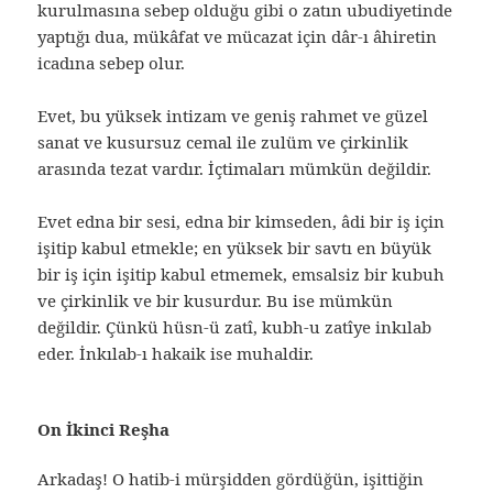
kurulmasına sebep olduğu gibi o zatın ubudiyetinde
yaptığı dua, mükâfat ve mücazat için dâr-ı âhiretin
icadına sebep olur.
Evet, bu yüksek intizam ve geniş rahmet ve güzel
sanat ve kusursuz cemal ile zulüm ve çirkinlik
arasında tezat vardır. İçtimaları mümkün değildir.
Evet edna bir sesi, edna bir kimseden, âdi bir iş için
işitip kabul etmekle; en yüksek bir savtı en büyük
bir iş için işitip kabul etmemek, emsalsiz bir kubuh
ve çirkinlik ve bir kusurdur. Bu ise mümkün
değildir. Çünkü hüsn-ü zatî, kubh-u zatîye inkılab
eder. İnkılab-ı hakaik ise muhaldir.
On İkinci Reşha
Arkadaş! O hatib-i mürşidden gördüğün, işittiğin