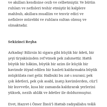
ve akılları kendisine cezb ve celbetmiştir. Ve bütün
ruhları ve nefisleri teshir etmiştir ki kalplere
mahbub, akıllara muallim ve tenvir edici ve
nefislere mürebbi ve ruhlara sultan olmuş ve
olmaktadır.
Sekizinci Reşha
Arkadaş! Bilirsin ki sigara gibi küçük bir âdeti, bir
şeyi tiryakisinden ref’etmek pek zahmettir. Hattâ
büyük bir hâkim, büyük bir azim ile küçük bir
kavimde itiyad edilen bir hasleti kaldırmakta büyük
müşkülata rast gelir. Halbuki bu zat-ı nurani; pek
çok âdetleri, pek çok asabî, inatçı kavimlerden, cüz’î
bir kuvvetle, kısa bir zamanda kaldırarak yerlerini
yüksek, nezih ahlâk ve âdetler ile doldurmuştur.
Evet, Hazret-i Ömer İbnü’l-Hattab radıyallahu teâlâ