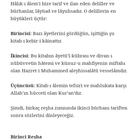
Hâlık-ı âlem’i bize tarif ve ilan eden deliller ve
bürhanlar, lâyüad ve lâyuhsadır. O delillerin en
büyükleri üçtür:
Birincisi:
Bazı âyetlerini gördüğün, işittiğin şu
kitab-ı kebir-i kâinattır.
İkincisi:
Bu kitabın âyetü’l-kübrası ve divan-ı
nübüvvetin hâtemi ve künuz-u mahfiyenin miftahı
olan Hazret-i Muhammed aleyhissalâtü vesselâmdır.
Üçüncüsü:
Kitab-ı âlemin tefsiri ve mahlukata karşı
Allah’ın hücceti olan Kur’an’dır.
Şimdi, birkaç reşha zımnında ikinci bürhanı tariften
sonra sözlerini dinleyeceğiz.
Birinci Reşha