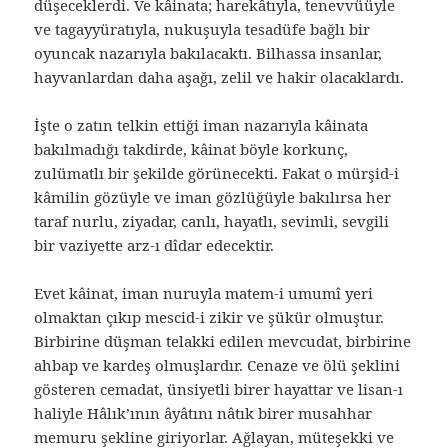
düşeceklerdi. Ve kâinata; harekâtıyla, tenevvüüyle
ve tagayyüratıyla, nukuşuyla tesadüfe bağlı bir
oyuncak nazarıyla bakılacaktı. Bilhassa insanlar,
hayvanlardan daha aşağı, zelil ve hakir olacaklardı.
İşte o zatın telkin ettiği iman nazarıyla kâinata
bakılmadığı takdirde, kâinat böyle korkunç,
zulümatlı bir şekilde görünecekti. Fakat o mürşid-i
kâmilin gözüyle ve iman gözlüğüyle bakılırsa her
taraf nurlu, ziyadar, canlı, hayatlı, sevimli, sevgili
bir vaziyette arz-ı dîdar edecektir.
Evet kâinat, iman nuruyla matem-i umumî yeri
olmaktan çıkıp mescid-i zikir ve şükür olmuştur.
Birbirine düşman telakki edilen mevcudat, birbirine
ahbap ve kardeş olmuşlardır. Cenaze ve ölü şeklini
gösteren cemadat, ünsiyetli birer hayattar ve lisan-ı
haliyle Hâlık’ının âyâtını nâtık birer musahhar
memuru şekline giriyorlar. Ağlayan, müteşekki ve