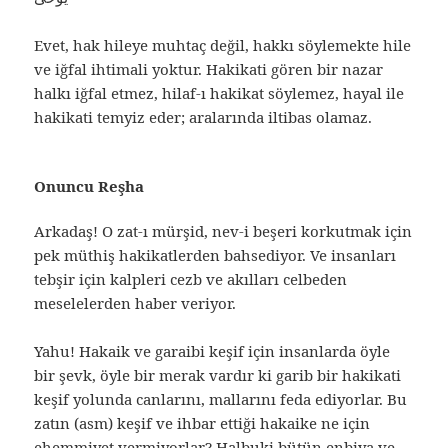
Evet, hak hileye muhtaç değil, hakkı söylemekte hile
ve iğfal ihtimali yoktur. Hakikati gören bir nazar
halkı iğfal etmez, hilaf-ı hakikat söylemez, hayal ile
hakikati temyiz eder; aralarında iltibas olamaz.
Onuncu Reşha
Arkadaş! O zat-ı mürşid, nev-i beşeri korkutmak için
pek müthiş hakikatlerden bahsediyor. Ve insanları
tebşir için kalpleri cezb ve akılları celbeden
meselelerden haber veriyor.
Yahu! Hakaik ve garaibi keşif için insanlarda öyle
bir şevk, öyle bir merak vardır ki garib bir hakikati
keşif yolunda canlarını, mallarını feda ediyorlar. Bu
zatın (asm) keşif ve ihbar ettiği hakaike ne için
ehemmiyet vermiyorlar? Halbuki bütün enbiya ve