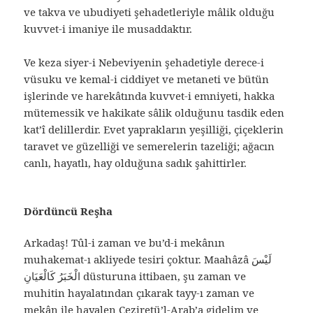
ve takva ve ubudiyeti şehadetleriyle mâlik olduğu
kuvvet-i imaniye ile musaddaktır.
Ve keza siyer-i Nebeviyenin şehadetiyle derece-i
vüsuku ve kemal-i ciddiyet ve metaneti ve bütün
işlerinde ve harekâtında kuvvet-i emniyeti, hakka
mütemessik ve hakikate sâlik olduğunu tasdik eden
kat’î delillerdir. Evet yaprakların yeşilliği, çiçeklerin
taravet ve güzelliği ve semerelerin tazeliği; ağacın
canlı, hayatlı, hay olduğuna sadık şahittirler.
Dördüncü Reşha
Arkadaş! Tûl-i zaman ve bu’d-i mekânın
muhakemat-ı akliyede tesiri çoktur. Maahâzâ لَيْسَ
الْخَبَرُ كَالْعَيَانِ düsturuna ittibaen, şu zaman ve
muhitin hayalatından çıkarak tayy-ı zaman ve
mekân ile hayalen Ceziretü’l-Arab’a gidelim ve