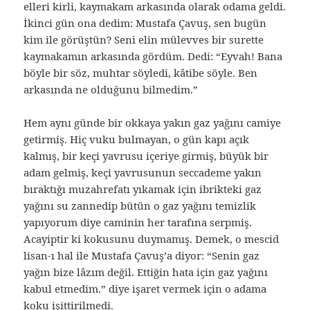
elleri kirli, kaymakam arkasında olarak odama geldi.
İkinci gün ona dedim: Mustafa Çavuş, sen bugün
kim ile görüştün? Seni elin mülevves bir surette
kaymakamın arkasında gördüm. Dedi: “Eyvah! Bana
böyle bir söz, muhtar söyledi, kâtibe söyle. Ben
arkasında ne olduğunu bilmedim.”
Hem aynı günde bir okkaya yakın gaz yağını camiye
getirmiş. Hiç vuku bulmayan, o gün kapı açık
kalmış, bir keçi yavrusu içeriye girmiş, büyük bir
adam gelmiş, keçi yavrusunun seccademe yakın
bıraktığı muzahrefatı yıkamak için ibrikteki gaz
yağını su zannedip bütün o gaz yağını temizlik
yapıyorum diye caminin her tarafına serpmiş.
Acayiptir ki kokusunu duymamış. Demek, o mescid
lisan-ı hal ile Mustafa Çavuş’a diyor: “Senin gaz
yağın bize lâzım değil. Ettiğin hata için gaz yağını
kabul etmedim.” diye işaret vermek için o adama
koku işittirilmedi.