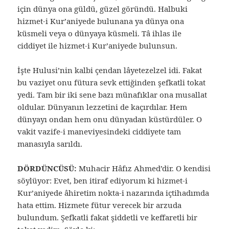
için dünya ona güldü, güzel göründü. Halbuki
hizmet-i Kur’aniyede bulunana ya dünya ona
küsmeli veya o dünyaya küsmeli. Tâ ihlas ile
ciddiyet ile hizmet-i Kur’aniyede bulunsun.
İşte Hulusi’nin kalbi çendan lâyetezelzel idi. Fakat
bu vaziyet onu fütura sevk ettiğinden şefkatli tokat
yedi. Tam bir iki sene bazı münafıklar ona musallat
oldular. Dünyanın lezzetini de kaçırdılar. Hem
dünyayı ondan hem onu dünyadan küstürdüler. O
vakit vazife-i maneviyesindeki ciddiyete tam
manasıyla sarıldı.
DÖRDÜNCÜSÜ:
Muhacir Hâfız Ahmed’dir. O kendisi
söylüyor: Evet, ben itiraf ediyorum ki hizmet-i
Kur’aniyede âhiretim nokta-i nazarında içtihadımda
hata ettim. Hizmete fütur verecek bir arzuda
bulundum. Şefkatli fakat şiddetli ve keffaretli bir