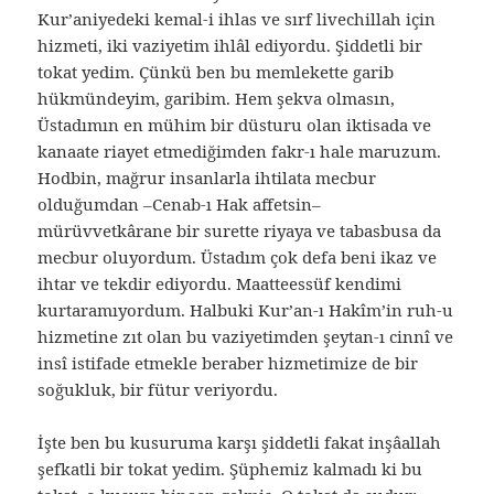
Kur’aniyedeki kemal-i ihlas ve sırf livechillah için
hizmeti, iki vaziyetim ihlâl ediyordu. Şiddetli bir
tokat yedim. Çünkü ben bu memlekette garib
hükmündeyim, garibim. Hem şekva olmasın,
Üstadımın en mühim bir düsturu olan iktisada ve
kanaate riayet etmediğimden fakr-ı hale maruzum.
Hodbin, mağrur insanlarla ihtilata mecbur
olduğumdan –Cenab-ı Hak affetsin–
mürüvvetkârane bir surette riyaya ve tabasbusa da
mecbur oluyordum. Üstadım çok defa beni ikaz ve
ihtar ve tekdir ediyordu. Maatteessüf kendimi
kurtaramıyordum. Halbuki Kur’an-ı Hakîm’in ruh-u
hizmetine zıt olan bu vaziyetimden şeytan-ı cinnî ve
insî istifade etmekle beraber hizmetimize de bir
soğukluk, bir fütur veriyordu.
İşte ben bu kusuruma karşı şiddetli fakat inşâallah
şefkatli bir tokat yedim. Şüphemiz kalmadı ki bu