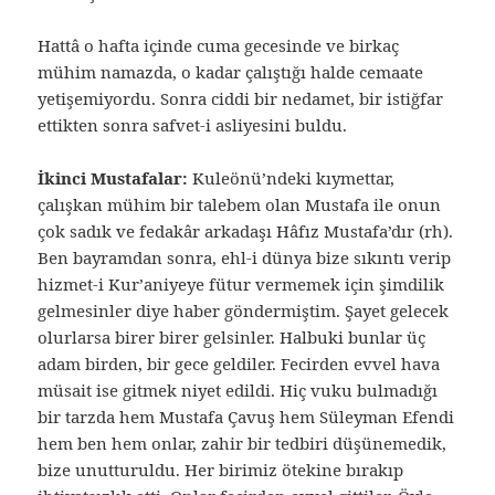
Hattâ o hafta içinde cuma gecesinde ve birkaç
mühim namazda, o kadar çalıştığı halde cemaate
yetişemiyordu. Sonra ciddi bir nedamet, bir istiğfar
ettikten sonra safvet-i asliyesini buldu.
İkinci Mustafalar:
Kuleönü’ndeki kıymettar,
çalışkan mühim bir talebem olan Mustafa ile onun
çok sadık ve fedakâr arkadaşı Hâfız Mustafa’dır (rh).
Ben bayramdan sonra, ehl-i dünya bize sıkıntı verip
hizmet-i Kur’aniyeye fütur vermemek için şimdilik
gelmesinler diye haber göndermiştim. Şayet gelecek
olurlarsa birer birer gelsinler. Halbuki bunlar üç
adam birden, bir gece geldiler. Fecirden evvel hava
müsait ise gitmek niyet edildi. Hiç vuku bulmadığı
bir tarzda hem Mustafa Çavuş hem Süleyman Efendi
hem ben hem onlar, zahir bir tedbiri düşünemedik,
bize unutturuldu. Her birimiz ötekine bırakıp