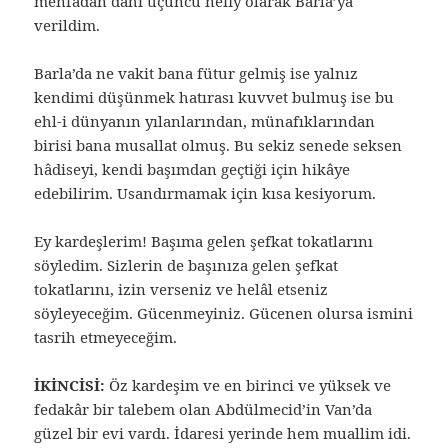
menfadan dahi üçüncü nefiy olarak Barla’ya
verildim.
Barla’da ne vakit bana fütur gelmiş ise yalnız
kendimi düşünmek hatırası kuvvet bulmuş ise bu
ehl-i dünyanın yılanlarından, münafıklarından
birisi bana musallat olmuş. Bu sekiz senede seksen
hâdiseyi, kendi başımdan geçtiği için hikâye
edebilirim. Usandırmamak için kısa kesiyorum.
Ey kardeşlerim! Başıma gelen şefkat tokatlarını
söyledim. Sizlerin de başınıza gelen şefkat
tokatlarını, izin verseniz ve helâl etseniz
söyleyeceğim. Gücenmeyiniz. Gücenen olursa ismini
tasrih etmeyeceğim.
İKİNCİSİ:
Öz kardeşim ve en birinci ve yüksek ve
fedakâr bir talebem olan Abdülmecid’in Van’da
güzel bir evi vardı. İdaresi yerinde hem muallim idi.