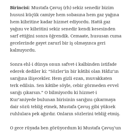
Birincisi:
Mustafa Çavuş (rh) sekiz senedir bizim
hususi küçük camiye hem sobasına hem gaz yağına
hem kibritine kadar hizmet ediyordu. Hattâ gaz
yağını ve kibritini sekiz senedir kendi kesesinden
sarf ettiğini sonra öğrendik. Cemaate, hususan cuma
gecelerinde gayet zarurî bir iş olmayınca geri
kalmıyordu.
Sonra ehl-i dünya onun safvet-i kalbinden istifade
ederek dediler ki: “Sözler’in bir kâtibi olan Hâfız’ın
sarığına ilişecekler. Hem gizli ezan, muvakkaten
terk edilsin. Sen kâtibe söyle, cebir görmeden evvel
sarığı çıkarsın.” O bilmiyordu ki hizmet-i
Kur’aniyede bulunan birisinin sarığını çıkarmaya
dair sözü tebliğ etmek, Mustafa Çavuş gibi yüksek
ruhlulara pek ağırdır. Onların sözlerini tebliğ etmiş.
O gece rüyada ben görüyordum ki Mustafa Çavuş’un