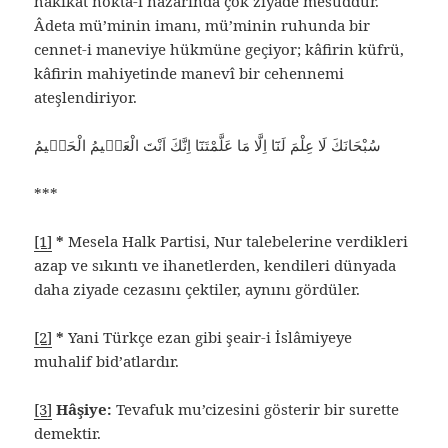
hakikat nokta-i nazarında çok ziyade mesuddur.
Âdeta mü’minin imanı, mü’minin ruhunda bir
cennet-i maneviye hükmüne geçiyor; kâfirin küfrü,
kâfirin mahiyetinde manevî bir cehennemi
ateşlendiriyor.
سُبْحَانَكَ لَا عِلْمَ لَنَٓا اِلَّا مَا عَلَّمْتَنَٓا اِنَّكَ اَنْتَ الْعَلٖيمُ الْحَكٖيمُ
***
[1]
*
Mesela Halk Partisi, Nur talebelerine verdikleri
azap ve sıkıntı ve ihanetlerden, kendileri dünyada
daha ziyade cezasını çektiler, aynını gördüler.
[2]
*
Yani Türkçe ezan gibi şeair-i İslâmiyeye
muhalif bid’atlardır.
[3]
Hâşiye:
Tevafuk mu’cizesini gösterir bir surette
demektir.