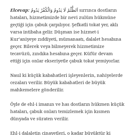
Elcevap:
اَلظُّلْمُ لَا يَدُومُ وَالْكُفْرُ يَدُومُ sırrınca dostların
hataları, hizmetimizde bir nevi zulüm hükmüne
geçtiği için çabuk çarpılıyor. Şefkatli tokat yer, aklı
varsa intibaha gelir. Düşman ise hizmet-i
Kur’aniyeye zıddiyeti, mümanaatı, dalalet hesabına
geçer. Bilerek veya bilmeyerek hizmetimize
tecavüzü, zındıka hesabına geçer. Küfür devam
ettiği için onlar ekseriyetle çabuk tokat yemiyorlar.
Nasıl ki küçük kabahatleri işleyenlerin, nahiyelerde
cezaları verilir. Büyük kabahatleri de büyük
mahkemelere gönderilir.
Öyle de ehl-i imanın ve has dostların hükmen küçük
hataları, çabuk onları temizlemek için kısmen
dünyada ve süraten verilir.
Ehl-i dalaletin cinayetleri, o kadar büyüktür ki