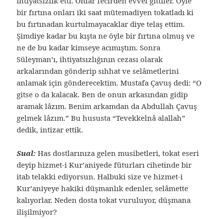
ihtiyatsızlık etti. Onlar fecirden evvel gittiler. Öyle
bir fırtına onları iki saat mütemadiyen tokatladı ki
bu fırtınadan kurtulmayacaklar diye telaş ettim.
Şimdiye kadar bu kışta ne öyle bir fırtına olmuş ve
ne de bu kadar kimseye acımıştım. Sonra
Süleyman’ı, ihtiyatsızlığının cezası olarak
arkalarından gönderip sıhhat ve selâmetlerini
anlamak için gönderecektim. Mustafa Çavuş dedi: “O
gitse o da kalacak. Ben de onun arkasından gidip
aramak lâzım. Benim arkamdan da Abdullah Çavuş
gelmek lâzım.” Bu hususta “Tevekkelnâ alallah”
dedik, intizar ettik.
Sual:
Has dostlarınıza gelen musibetleri, tokat eseri
deyip hizmet-i Kur’aniyede füturları cihetinde bir
itab telakki ediyorsun. Halbuki size ve hizmet-i
Kur’aniyeye hakiki düşmanlık edenler, selâmette
kalıyorlar. Neden dosta tokat vuruluyor, düşmana
ilişilmiyor?