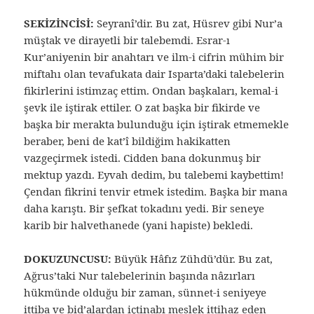
SEKİZİNCİSİ:
Seyranî’dir. Bu zat, Hüsrev gibi Nur’a
müştak ve dirayetli bir talebemdi. Esrar-ı
Kur’aniyenin bir anahtarı ve ilm-i cifrin mühim bir
miftahı olan tevafukata dair Isparta’daki talebelerin
fikirlerini istimzaç ettim. Ondan başkaları, kemal-i
şevk ile iştirak ettiler. O zat başka bir fikirde ve
başka bir merakta bulunduğu için iştirak etmemekle
beraber, beni de kat’î bildiğim hakikatten
vazgeçirmek istedi. Cidden bana dokunmuş bir
mektup yazdı. Eyvah dedim, bu talebemi kaybettim!
Çendan fikrini tenvir etmek istedim. Başka bir mana
daha karıştı. Bir şefkat tokadını yedi. Bir seneye
karib bir halvethanede (yani hapiste) bekledi.
DOKUZUNCUSU:
Büyük Hâfız Zühdü’dür. Bu zat,
Ağrus’taki Nur talebelerinin başında nâzırları
hükmünde olduğu bir zaman, sünnet-i seniyeye
ittiba ve bid’alardan içtinabı meslek ittihaz eden