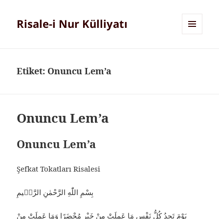
Risale-i Nur Külliyatı
MENÜ
VE
BILEŞENLER
Etiket:
Onuncu Lem’a
Onuncu Lem’a
Onuncu Lem’a
Şefkat Tokatları Risalesi
بِسْمِ اللّٰهِ الرَّحْمٰنِ الرَّحٖيمِ
يَوْمَ تَجِدُ كُلُّ نَفْسٍ مَا عَمِلَتْ مِنْ خَيْرٍ مُحْضَرًا وَمَا عَمِلَتْ مِنْ