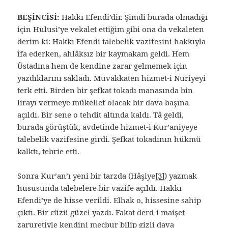
BEŞİNCİSİ:
Hakkı Efendi’dir. Şimdi burada olmadığı
için Hulusi’ye vekalet ettiğim gibi ona da vekaleten
derim ki: Hakkı Efendi talebelik vazifesini hakkıyla
îfa ederken, ahlâksız bir kaymakam geldi. Hem
Üstadına hem de kendine zarar gelmemek için
yazdıklarını sakladı. Muvakkaten hizmet-i Nuriyeyi
terk etti. Birden bir şefkat tokadı manasında bin
lirayı vermeye mükellef olacak bir dava başına
açıldı. Bir sene o tehdit altında kaldı. Tâ geldi,
burada görüştük, avdetinde hizmet-i Kur’aniyeye
talebelik vazifesine girdi. Şefkat tokadının hükmü
kalktı, tebrie etti.
Sonra Kur’an’ı yeni bir tarzda (Hâşiye
[3]
) yazmak
hususunda talebelere bir vazife açıldı. Hakkı
Efendi’ye de hisse verildi. Elhak o, hissesine sahip
çıktı. Bir cüzü güzel yazdı. Fakat derd-i maişet
zaruretiyle kendini mecbur bilip gizli dava