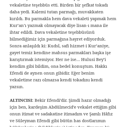
vekaletine teşebbüs etti. Birden bir şefkat tokadı
daha yedi. Kalemi tutan parmağı, muvakkaten
kırıldı. Bu parmakla hem dava vekaleti yapmak hem
Kur’an’ı yazmak olmayacak diye lisan-ı mana ile
ihtar edildi. Dava vekaletine teşebbüsünü
bilmediğimiz için parmağına hayret ediyorduk.
Sonra anlaşıldı ki: Kudsî, safi hizmet-i Kur’aniye,
gayet temiz kendine mahsus parmakları başka işe
karıştırmak istemiyor. Her ne ise… Hulusi Bey’i
kendim gibi bildim, ona bedel konuştum. Hakkı
Efendi de aynen onun gibidir. Eğer benim
vekaletime razı olmazsa kendi tokadını kendi
yazsın.
ALTINCISI:
Bekir Efendi’dir. Şimdi hazır olmadığı
için ben, kardeşim Abdülmecid’e vekalet ettiğim gibi
onun itimat ve sadakatine itimadım ve Şamlı Hâfız
ve Süleyman Efendi gibi bütün has dostlarımın