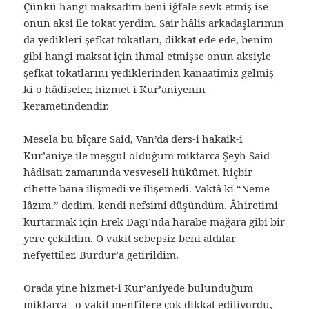
Çünkü hangi maksadım beni iğfale sevk etmiş ise
onun aksi ile tokat yerdim. Sair hâlis arkadaşlarımın
da yedikleri şefkat tokatları, dikkat ede ede, benim
gibi hangi maksat için ihmal etmişse onun aksiyle
şefkat tokatlarını yediklerinden kanaatimiz gelmiş
ki o hâdiseler, hizmet-i Kur’aniyenin
kerametindendir.
Mesela bu bîçare Said, Van’da ders-i hakaik-i
Kur’aniye ile meşgul olduğum miktarca Şeyh Said
hâdisatı zamanında vesveseli hükûmet, hiçbir
cihette bana ilişmedi ve ilişemedi. Vaktâ ki “Neme
lâzım.” dedim, kendi nefsimi düşündüm. Âhiretimi
kurtarmak için Erek Dağı’nda harabe mağara gibi bir
yere çekildim. O vakit sebepsiz beni aldılar
nefyettiler. Burdur’a getirildim.
Orada yine hizmet-i Kur’aniyede bulunduğum
miktarca –o vakit menfîlere çok dikkat ediliyordu,