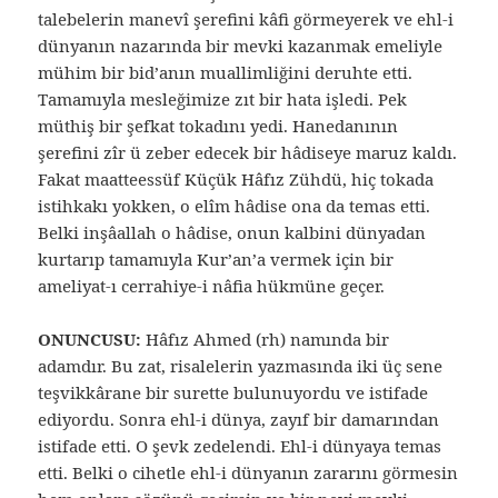
talebelerin manevî şerefini kâfi görmeyerek ve ehl-i
dünyanın nazarında bir mevki kazanmak emeliyle
mühim bir bid’anın muallimliğini deruhte etti.
Tamamıyla mesleğimize zıt bir hata işledi. Pek
müthiş bir şefkat tokadını yedi. Hanedanının
şerefini zîr ü zeber edecek bir hâdiseye maruz kaldı.
Fakat maatteessüf Küçük Hâfız Zühdü, hiç tokada
istihkakı yokken, o elîm hâdise ona da temas etti.
Belki inşâallah o hâdise, onun kalbini dünyadan
kurtarıp tamamıyla Kur’an’a vermek için bir
ameliyat-ı cerrahiye-i nâfia hükmüne geçer.
ONUNCUSU:
Hâfız Ahmed (rh) namında bir
adamdır. Bu zat, risalelerin yazmasında iki üç sene
teşvikkârane bir surette bulunuyordu ve istifade
ediyordu. Sonra ehl-i dünya, zayıf bir damarından
istifade etti. O şevk zedelendi. Ehl-i dünyaya temas
etti. Belki o cihetle ehl-i dünyanın zararını görmesin