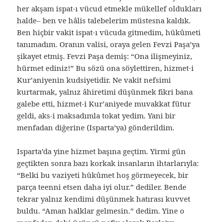
her akşam ispat-ı vücud etmekle mükellef oldukları
halde– ben ve hâlis talebelerim müstesna kaldık.
Ben hiçbir vakit ispat-ı vücuda gitmedim, hükûmeti
tanımadım. Oranın valisi, oraya gelen Fevzi Paşa’ya
şikayet etmiş. Fevzi Paşa demiş: “Ona ilişmeyiniz,
hürmet ediniz!” Bu sözü ona söylettiren, hizmet-i
Kur’aniyenin kudsiyetidir. Ne vakit nefsimi
kurtarmak, yalnız âhiretimi düşünmek fikri bana
galebe etti, hizmet-i Kur’aniyede muvakkat fütur
geldi, aks-i maksadımla tokat yedim. Yani bir
menfadan diğerine (Isparta’ya) gönderildim.
Isparta’da yine hizmet başına geçtim. Yirmi gün
geçtikten sonra bazı korkak insanların ihtarlarıyla:
“Belki bu vaziyeti hükûmet hoş görmeyecek, bir
parça teenni etsen daha iyi olur.” dediler. Bende
tekrar yalnız kendimi düşünmek hatırası kuvvet
buldu. “Aman halklar gelmesin.” dedim. Yine o