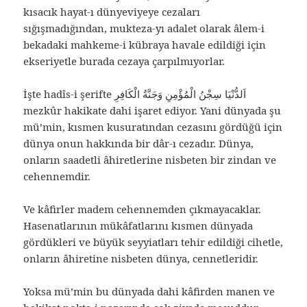
kısacık hayat-ı dünyeviyeye cezaları
sığışmadığından, mukteza-yı adalet olarak âlem-i
bekadaki mahkeme-i kübraya havale edildiği için
ekseriyetle burada cezaya çarpılmıyorlar.
İşte hadîs-i şerifte اَلدُّنْيَا سِجْنُ الْمُؤْمِنِ وَجَنَّةُ الْكَافِرِ
mezkûr hakikate dahi işaret ediyor. Yani dünyada şu
mü’min, kısmen kusuratından cezasını gördüğü için
dünya onun hakkında bir dâr-ı cezadır. Dünya,
onların saadetli âhiretlerine nisbeten bir zindan ve
cehennemdir.
Ve kâfirler madem cehennemden çıkmayacaklar.
Hasenatlarının mükâfatlarını kısmen dünyada
gördükleri ve büyük seyyiatları tehir edildiği cihetle,
onların âhiretine nisbeten dünya, cennetleridir.
Yoksa mü’min bu dünyada dahi kâfirden manen ve