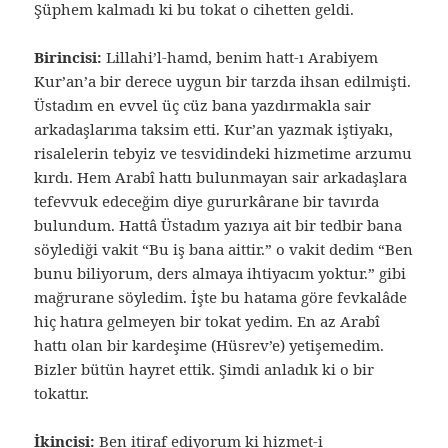
Şüphem kalmadı ki bu tokat o cihetten geldi.
Birincisi:
Lillahi’l-hamd, benim hatt-ı Arabiyem
Kur’an’a bir derece uygun bir tarzda ihsan edilmişti.
Üstadım en evvel üç cüz bana yazdırmakla sair
arkadaşlarıma taksim etti. Kur’an yazmak iştiyakı,
risalelerin tebyiz ve tesvidindeki hizmetime arzumu
kırdı. Hem Arabî hattı bulunmayan sair arkadaşlara
tefevvuk edeceğim diye gururkârane bir tavırda
bulundum. Hattâ Üstadım yazıya ait bir tedbir bana
söylediği vakit “Bu iş bana aittir.” o vakit dedim “Ben
bunu biliyorum, ders almaya ihtiyacım yoktur.” gibi
mağrurane söyledim. İşte bu hatama göre fevkalâde
hiç hatıra gelmeyen bir tokat yedim. En az Arabî
hattı olan bir kardeşime (Hüsrev’e) yetişemedim.
Bizler bütün hayret ettik. Şimdi anladık ki o bir
tokattır.
İkincisi:
Ben itiraf ediyorum ki hizmet-i