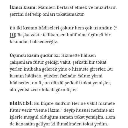
İkinci kısım:
Manileri bertaraf etmek ve muzırların
şerrini def’edip onları tokatlamaktır.
Bu iki kısmın hâdiseleri çoktur hem çok uzundur. (*
[1]
) Başka vakte ta’likan, en hafif olan üçüncü bir
kısımdan bahsedeceğiz.
Üçüncü kısım şudur ki:
Hizmette hâlisen
çalışanlara fütur geldiği vakit, şefkatli bir tokat
yerler, intibaha gelerek yine o hizmete girerler. Bu
kısmın hâdisatı, yüzden fazladır. Yalnız yirmi
hâdiseden on üç on dördü şefkatli tokat yemişler,
altı yedisi zecir tokadı görmüşler.
BİRİNCİSİ:
Bu bîçare Said’dir. Her ne vakit hizmete
fütur verir “Neme lâzım.” deyip hususi nefsime ait
işlerle meşgul olduğum zaman tokat yemişim. Hem
de kanaatim geliyor ki ihmalimden tokat yedim.