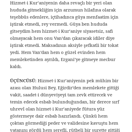
Hizmet-i Kur’aniyenin daha revaçlı bir yeri olan
hududa gitmekliğim için arzumun hilafına olarak
teşebbüs edenlere, içtihadınca güya menfaatim için
iştirak etmedi, rey vermedi. Güya ben hududa
gitseydim hem hizmet-i Kur’aniye siyasetsiz, safi
olmayacak hem onu Van’dan çıkaracak idiler diye
iştirak etmedi. Maksadının aksiyle şefkatli bir tokat
yedi. Hem Van’dan hem o güzel evinden hem
memleketinden ayrıldı, Ergani’ye gitmeye mecbur
kaldı.
ÜÇÜNCÜSÜ:
Hizmet-i Kur’aniyenin pek mühim bir
azası olan Hulusi Bey, Eğirdir’den memlekete gittiği
vakit, saadet-i dünyeviyeyi tam zevk ettirecek ve
temin edecek esbab bulunduğundan, bir derece sırf
uhrevî olan hizmet-i Kur’aniyede fütura yüz
göstermeye dair esbab hazırlandı. Çünkü hem
çoktan görmediği peder ve validesine kavuştu hem
vatanını gördü hem şerefli, rütbeli bir surette gittiği