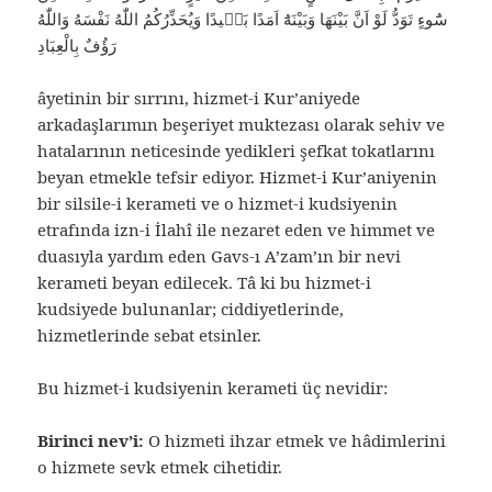
سُٓوءٍ تَوَدُّ لَوْ اَنَّ بَيْنَهَا وَبَيْنَهُٓ اَمَدًا بَعٖيدًا وَيُحَذِّرُكُمُ اللّٰهُ نَفْسَهُ وَاللّٰهُ
رَؤُفٌ بِالْعِبَادِ
âyetinin bir sırrını, hizmet-i Kur’aniyede
arkadaşlarımın beşeriyet muktezası olarak sehiv ve
hatalarının neticesinde yedikleri şefkat tokatlarını
beyan etmekle tefsir ediyor. Hizmet-i Kur’aniyenin
bir silsile-i kerameti ve o hizmet-i kudsiyenin
etrafında izn-i İlahî ile nezaret eden ve himmet ve
duasıyla yardım eden Gavs-ı A’zam’ın bir nevi
kerameti beyan edilecek. Tâ ki bu hizmet-i
kudsiyede bulunanlar; ciddiyetlerinde,
hizmetlerinde sebat etsinler.
Bu hizmet-i kudsiyenin kerameti üç nevidir:
Birinci nev’i:
O hizmeti ihzar etmek ve hâdimlerini
o hizmete sevk etmek cihetidir.