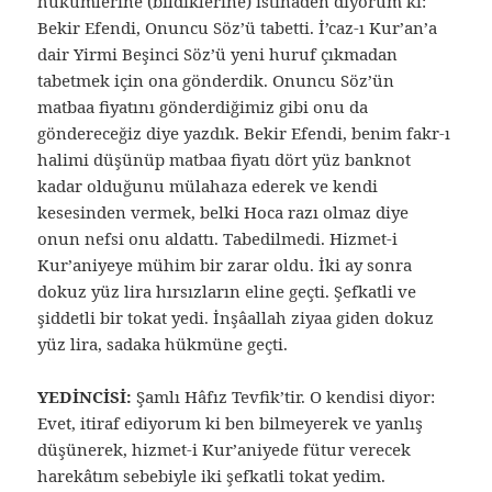
hükümlerine (bildiklerine) istinaden diyorum ki:
Bekir Efendi, Onuncu Söz’ü tabetti. İ’caz-ı Kur’an’a
dair Yirmi Beşinci Söz’ü yeni huruf çıkmadan
tabetmek için ona gönderdik. Onuncu Söz’ün
matbaa fiyatını gönderdiğimiz gibi onu da
göndereceğiz diye yazdık. Bekir Efendi, benim fakr-ı
halimi düşünüp matbaa fiyatı dört yüz banknot
kadar olduğunu mülahaza ederek ve kendi
kesesinden vermek, belki Hoca razı olmaz diye
onun nefsi onu aldattı. Tabedilmedi. Hizmet-i
Kur’aniyeye mühim bir zarar oldu. İki ay sonra
dokuz yüz lira hırsızların eline geçti. Şefkatli ve
şiddetli bir tokat yedi. İnşâallah ziyaa giden dokuz
yüz lira, sadaka hükmüne geçti.
YEDİNCİSİ:
Şamlı Hâfız Tevfik’tir. O kendisi diyor:
Evet, itiraf ediyorum ki ben bilmeyerek ve yanlış
düşünerek, hizmet-i Kur’aniyede fütur verecek
harekâtım sebebiyle iki şefkatli tokat yedim.