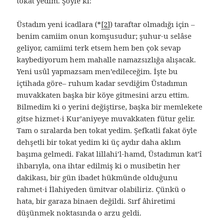
tokat yedim. Şöyle ki:
Üstadım yeni icadlara (*
[2]
) taraftar olmadığı için –
benim camiim onun komşusudur; şuhur-u selâse
geliyor, camiimi terk etsem hem ben çok sevap
kaybediyorum hem mahalle namazsızlığa alışacak.
Yeni usûl yapmazsam men’edileceğim. İşte bu
içtihada göre– ruhum kadar sevdiğim Üstadımın
muvakkaten başka bir köye gitmesini arzu ettim.
Bilmedim ki o yerini değiştirse, başka bir memlekete
gitse hizmet-i Kur’aniyeye muvakkaten fütur gelir.
Tam o sıralarda ben tokat yedim. Şefkatli fakat öyle
dehşetli bir tokat yedim ki üç aydır daha aklım
başıma gelmedi. Fakat lillahi’l-hamd, Üstadımın kat’î
ihbarıyla, ona ihtar edilmiş ki o musibetin her
dakikası, bir gün ibadet hükmünde olduğunu
rahmet-i İlahiyeden ümitvar olabiliriz. Çünkü o
hata, bir garaza binaen değildi. Sırf âhiretimi
düşünmek noktasında o arzu geldi.