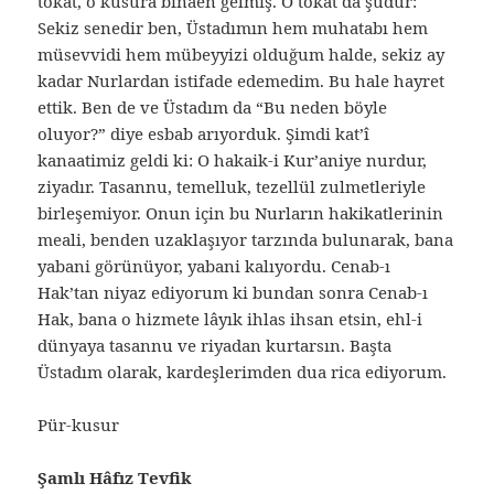
tokat, o kusura binaen gelmiş. O tokat da şudur:
Sekiz senedir ben, Üstadımın hem muhatabı hem
müsevvidi hem mübeyyizi olduğum halde, sekiz ay
kadar Nurlardan istifade edemedim. Bu hale hayret
ettik. Ben de ve Üstadım da “Bu neden böyle
oluyor?” diye esbab arıyorduk. Şimdi kat’î
kanaatimiz geldi ki: O hakaik-i Kur’aniye nurdur,
ziyadır. Tasannu, temelluk, tezellül zulmetleriyle
birleşemiyor. Onun için bu Nurların hakikatlerinin
meali, benden uzaklaşıyor tarzında bulunarak, bana
yabani görünüyor, yabani kalıyordu. Cenab-ı
Hak’tan niyaz ediyorum ki bundan sonra Cenab-ı
Hak, bana o hizmete lâyık ihlas ihsan etsin, ehl-i
dünyaya tasannu ve riyadan kurtarsın. Başta
Üstadım olarak, kardeşlerimden dua rica ediyorum.
Pür-kusur
Şamlı Hâfız Tevfik