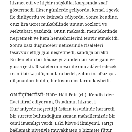
hizmet etti ve hiçbir müşkülat karşısında zaaf
göstermedi. Ekser günlerde geliyordu, kemal-i şevk
ile dinliyordu ve istinsah ediyordu. Sonra kendine,
otuz lira ücret mukabilinde umum Sözler’i ve
Mektubat’ı yazdırdı. Onun maksadı, memleketinde
neşretmek ve hem hemşehrilerini tenvir etmek idi.
Sonra bazı düşünceler neticesinde risaleleri
tasavvur ettiği gibi neşretmedi, sandığa bıraktı.
Birden elîm bir hâdise yüzünden bir sene gam ve
gussa çekti. Risalelerin neşri ile ona adâvet edecek
resmî birkaç düşmanlara bedel, zalim insafsız çok
düşmanları buldu; bir kısım dostlarını kaybetti.
ON ÜÇÜNCÜSÜ:
Hâfız Hâlid’dir (rh). Kendisi der:
Evet itiraf ediyorum, Üstadımın hizmet-i
Kur’aniyede neşrettiği âsârın tesvidinde hararetli
bir surette bulunduğum zaman mahallemizde bir
cami imamlığı vardı. Eski kisve-i ilmiyemi, sarığı
bağlamak niyetiyle muvakkaten o hizmete fütur