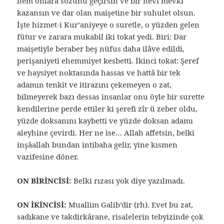
hem onlara sözünü geçirsin ve bir nevi mevki
kazansın ve dar olan maişetine bir suhulet olsun.
İşte hizmet-i Kur’aniyeye o suretle, o yüzden gelen
fütur ve zarara mukabil iki tokat yedi. Biri: Dar
maişetiyle beraber beş nüfus daha ilâve edildi,
perişaniyeti ehemmiyet kesbetti. İkinci tokat: Şeref
ve haysiyet noktasında hassas ve hattâ bir tek
adamın tenkit ve itirazını çekemeyen o zat,
bilmeyerek bazı dessas insanlar onu öyle bir surette
kendilerine perde ettiler ki şerefi zîr ü zeber oldu,
yüzde doksanını kaybetti ve yüzde doksan adamı
aleyhine çevirdi. Her ne ise… Allah affetsin, belki
inşâallah bundan intibaha gelir, yine kısmen
vazifesine döner.
ON BİRİNCİSİ:
Belki rızası yok diye yazılmadı.
ON İKİNCİSİ:
Muallim Galib’dir (rh). Evet bu zat,
sadıkane ve takdirkârane, risalelerin tebyizinde çok