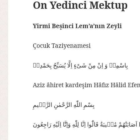
On Yedinci Mektup
Yirmi Beşinci Lem’a’nın Zeyli
Çocuk Taziyenamesi
بِاسْمِهٖ وَ اِنْ مِنْ شَىْءٍ اِلَّا يُسَبِّحُ بِحَمْدِهٖ
Aziz âhiret kardeşim Hâfız Hâlid Efen
بِسْمِ اللّٰهِ الرَّحْمٰنِ الرَّحٖيمِ
َابَتْهُمْ مُصٖيبَةٌ قَالُٓوا اِنَّا لِلّٰهِ وَاِنَّٓا اِلَيْهِ رَاجِعُونَ