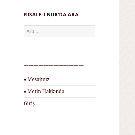
RISALE-I NUR’DA ARA
Arama:
————————————
♦ Mesajınız
♦ Metin Hakkında
Giriş