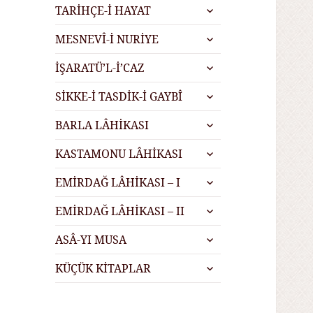
alt
genişlet
TARİHÇE-İ HAYAT
menüyü
alt
genişlet
MESNEVÎ-İ NURİYE
menüyü
alt
genişlet
İŞARATÜ’L-İ’CAZ
menüyü
alt
genişlet
SİKKE-İ TASDİK-İ GAYBÎ
menüyü
alt
genişlet
BARLA LÂHİKASI
menüyü
alt
genişlet
KASTAMONU LÂHİKASI
menüyü
alt
genişlet
EMİRDAĞ LÂHİKASI – I
menüyü
alt
genişlet
EMİRDAĞ LÂHİKASI – II
menüyü
alt
genişlet
ASÂ-YI MUSA
menüyü
alt
genişlet
KÜÇÜK KİTAPLAR
menüyü
genişlet