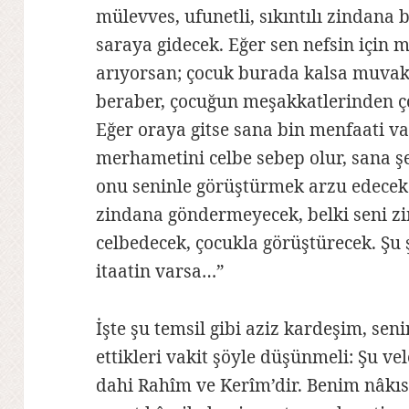
mülevves, ufunetli, sıkıntılı zindana b
saraya gidecek. Eğer sen nefsin için 
arıyorsan; çocuk burada kalsa muvak
beraber, çocuğun meşakkatlerinden ço
Eğer oraya gitse sana bin menfaati v
merhametini celbe sebep olur, sana ş
onu seninle görüştürmek arzu edecek.
zindana göndermeyecek, belki seni z
celbedecek, çocukla görüştürecek. Şu 
itaatin varsa…”
İşte şu temsil gibi aziz kardeşim, sen
ettikleri vakit şöyle düşünmeli: Şu v
dahi Rahîm ve Kerîm’dir. Benim nâkıs