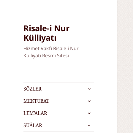
Risale-i Nur
Külliyatı
Hizmet Vakfı Risale-i Nur
Külliyatı Resmi Sitesi
alt
SÖZLER
menüyü
alt
genişlet
MEKTUBAT
menüyü
alt
genişlet
LEM’ALAR
menüyü
alt
genişlet
ŞUÂLAR
menüyü