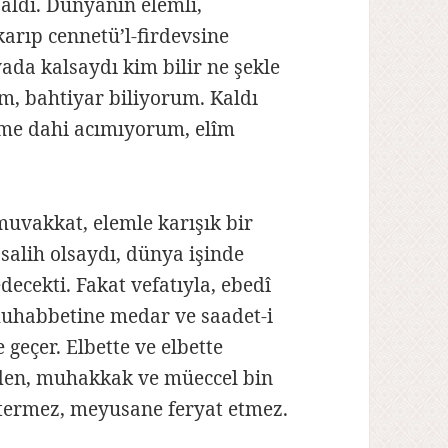
aldı. Dünyanın elemli,
arıp cennetü’l-firdevsine
ada kalsaydı kim bilir ne şekle
m, bahtiyar biliyorum. Kaldı
ime dahi acımıyorum, elîm
uvakkat, elemle karışık bir
salih olsaydı, dünya işinde
ecekti. Fakat vefatıyla, ebedî
muhabbetine medar ve saadet-i
geçer. Elbette ve elbette
den, muhakkak ve müeccel bin
stermez, meyusane feryat etmez.