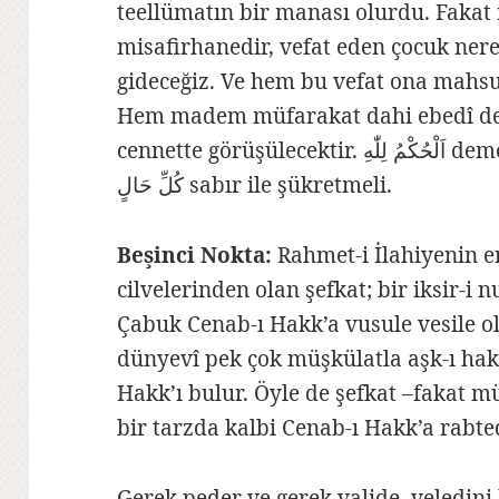
teellümatın bir manası olurdu. Faka
misafirhanedir, vefat eden çocuk nere
gideceğiz. Ve hem bu vefat ona mahsu
Hem madem müfarakat dahi ebedî değ
cennette görüşülecektir. اَلْحُكْمُ لِلّٰهِ demeli. O verdi, o aldı. اَلْحَمْدُ لِلّٰهِ عَلٰى
كُلِّ حَالٍ‌ sabır ile şükretmeli.
Beşinci Nokta:
Rahmet-i İlahiyenin en 
cilvelerinden olan şefkat; bir iksir-i 
Çabuk Cenab-ı Hakk’a vusule vesile olu
dünyevî pek çok müşkülatla aşk-ı haki
Hakk’ı bulur. Öyle de şefkat –fakat m
bir tarzda kalbi Cenab-ı Hakk’a rabte
Gerek peder ve gerek valide, veledini