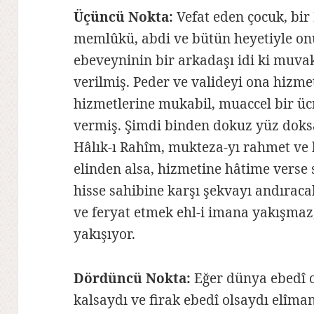
Üçüncü Nokta:
Vefat eden çocuk, bir
memlûkü, abdi ve bütün heyetiyle on
ebeveyninin bir arkadaşı idi ki muva
verilmiş. Peder ve valideyi ona hizme
hizmetlerine mukabil, muaccel bir ücre
vermiş. Şimdi binden dokuz yüz doksa
Hâlık-ı Rahîm, mukteza-yı rahmet ve 
elinden alsa, hizmetine hâtime verse s
hisse sahibine karşı şekvayı andırac
ve feryat etmek ehl-i imana yakışmaz, 
yakışıyor.
Dördüncü Nokta:
Eğer dünya ebedî o
kalsaydı ve firak ebedî olsaydı elîm