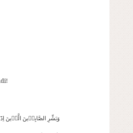
di!
وَبَشِّرِ الصَّابِرٖينَ الَّذٖينَ اِذَٓا اَص