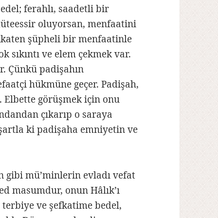
edel; ferahlı, saadetli bir
müteessir oluyorsan, menfaatini
katen şüpheli bir menfaatinle
k sıkıntı ve elem çekmek var.
ar. Çünkü padişahın
efaatçi hükmüne geçer. Padişah,
 Elbette görüşmek için onu
indandan çıkarıp o saraya
şartla ki padişaha emniyetin ve
in gibi mü’minlerin evladı vefat
eled masumdur, onun Hâlık’ı
 terbiye ve şefkatime bedel,