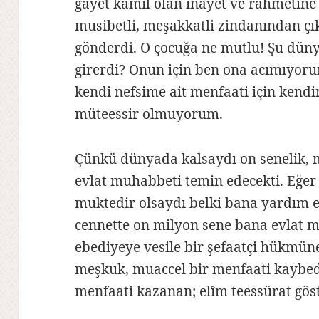
gayet kâmil olan inayet ve rahmetine 
musibetli, meşakkatli zindanından çık
gönderdi. O çocuğa ne mutlu! Şu düny
girerdi? Onun için ben ona acımıyoru
kendi nefsime ait menfaati için kend
müteessir olmuyorum.
Çünkü dünyada kalsaydı on senelik, m
evlat muhabbeti temin edecekti. Eğer 
muktedir olsaydı belki bana yardım ed
cennette on milyon sene bana evlat 
ebediyeye vesile bir şefaatçi hükmüne 
meşkuk, muaccel bir menfaati kaybe
menfaati kazanan; elîm teessürat gö