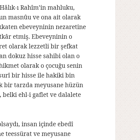
 Hâlık-ı Rahîm’in mahluku,
un masnûu ve ona ait olarak
kkaten ebeveyninin nezaretine
tkâr etmiş. Ebeveyninin o
t olarak lezzetli bir şefkat
n dokuz hisse sahibi olan o
hikmet olarak o çocuğu senin
urî bir hisse ile hakiki bin
ak bir tarzda meyusane hüzün
belki ehl-i gaflet ve dalalete
lsaydı, insan içinde ebedî
ane teessürat ve meyusane