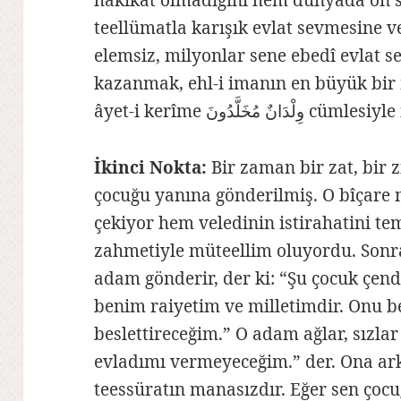
hakikat olmadığını hem dünyada on s
teellümatla karışık evlat sevmesine v
elemsiz, milyonlar sene ebedî evlat 
kazanmak, ehl-i imanın en büyük bir
âyet-i kerîme َّدُونَ
İkinci Nokta:
Bir zaman bir zat, bir 
çocuğu yanına gönderilmiş. O bîçare
çekiyor hem veledinin istirahatini t
zahmetiyle müteellim oluyordu. Son
adam gönderir, der ki: “Şu çocuk çend
benim raiyetim ve milletimdir. Onu b
beslettireceğim.” O adam ağlar, sızla
evladımı vermeyeceğim.” der. Ona ark
teessüratın manasızdır. Eğer sen çoc