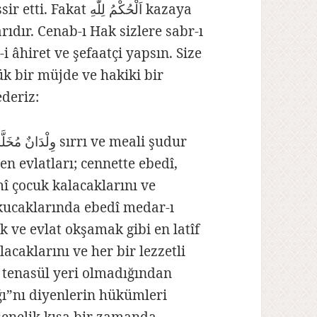
اَلْحُكْمُ لِل kazaya
arıdır. Cenab-ı Hak sizlere sabr-ı
 âhiret ve şefaatçi yapsın. Size
k bir müjde ve hakiki bir
ederiz:
en evlatları; cennette ebedî,
mî çocuk kalacaklarını ve
 kucaklarında ebedî medar-ı
k ve evlat okşamak gibi en latîf
acaklarını ve her bir lezzetli
 tenasül yeri olmadığından
ı”nı diyenlerin hükümleri