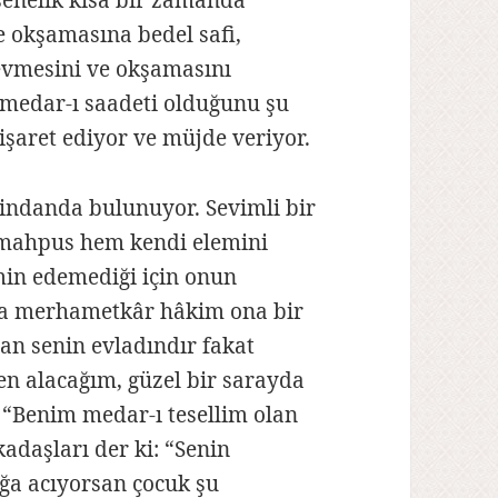
enelik kısa bir zamanda
e okşamasına bedel safi,
sevmesini ve okşamasını
 medar-ı saadeti olduğunu şu
وِلْدَانٌ مُخَل cümlesiyle işaret ediyor ve müjde veriyor.
zindanda bulunuyor. Sevimli bir
 mahpus hem kendi elemini
emin edemediği için onun
ra merhametkâr hâkim ona bir
an senin evladındır fakat
en alacağım, güzel bir sarayda
r “Benim medar-ı tesellim olan
adaşları der ki: “Senin
uğa acıyorsan çocuk şu