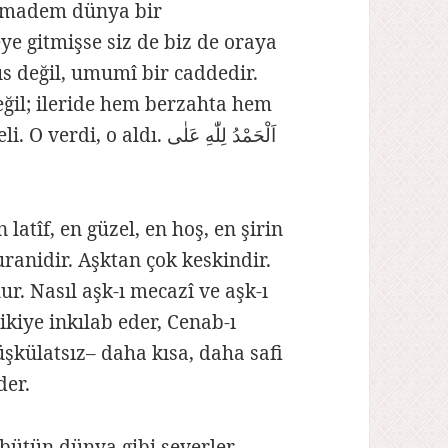
t madem dünya bir
ye gitmişse siz de biz de oraya
s değil, umumî bir caddedir.
il; ileride hem berzahta hem
latîf, en güzel, en hoş, en şirin
nuranidir. Aşktan çok keskindir.
r. Nasıl aşk-ı mecazî ve aşk-ı
kiye inkılab eder, Cenab-ı
üşkülatsız– daha kısa, daha safi
der.
 bütün dünya gibi severler.