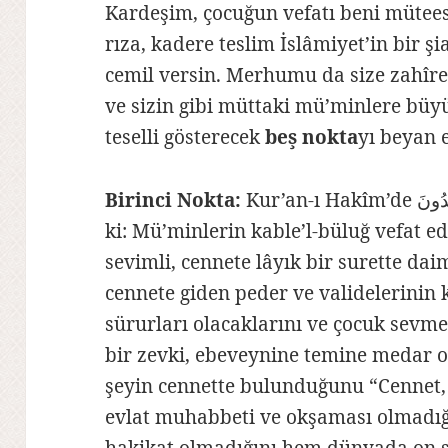
Kardeşim, çocuğun vefatı beni müteessir etti. Fakat ّٰهِ
rıza, kadere teslim İslâmiyet’in bir şi
cemil versin. Merhumu da size zahîre-i
ve sizin gibi müttaki mü’minlere büyü
teselli gösterecek
beş nokta
yı beyan 
Birinci Nokta:
Kur’an-ı Hakîm’de وِلْدَانٌ مُخَلَّدُونَ sırrı ve meali şudur
ki: Mü’minlerin kable’l-büluğ vefat ed
sevimli, cennete lâyık bir surette dai
cennete giden peder ve validelerinin
sürurları olacaklarını ve çocuk sevme
bir zevki, ebeveynine temine medar ol
şeyin cennette bulunduğunu “Cennet,
evlat muhabbeti ve okşaması olmadığ