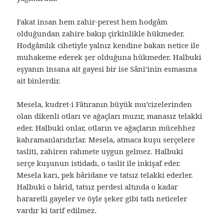
Fakat insan hem zahir-perest hem hodgâm
olduğundan zahire bakıp çirkinlikle hükmeder.
Hodgâmlık cihetiyle yalnız kendine bakan netice ile
muhakeme ederek şer olduğuna hükmeder. Halbuki
eşyanın insana ait gayesi bir ise Sâni’inin esmasına
ait binlerdir.
Mesela, kudret-i Fâtıranın büyük mu’cizelerinden
olan dikenli otları ve ağaçları muzır, manasız telakki
eder. Halbuki onlar, otların ve ağaçların mücehhez
kahramanlarıdırlar. Mesela, atmaca kuşu serçelere
tasliti, zahiren rahmete uygun gelmez. Halbuki
serçe kuşunun istidadı, o taslit ile inkişaf eder.
Mesela karı, pek bâridane ve tatsız telakki ederler.
Halbuki o bârid, tatsız perdesi altında o kadar
hararetli gayeler ve öyle şeker gibi tatlı neticeler
vardır ki tarif edilmez.