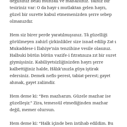
değilsiniz belki münfail ve mahalsiniz. Yalnız bir
tesiriniz var: O da hayr-ı mutlaktan gelen hayrı,
güzel bir surette kabul etmemenizden şerre sebep
olmanızdır.
Hem siz birer perde yaratılmışsınız. Tâ güzelliği
görülmeyen zahirî çirkinlikler size isnad edilip Zat-ı
Mukaddese-i İlahiye’nin tenzihine vesile olasınız.
Halbuki bütün bütün vazife-i fıtratınıza zıt bir suret
giymişsiniz. Kabiliyetsizliğinizden hayrı şerre
kalbettiğiniz halde, Hâlık’ınızla güya iştirak
edersiniz. Demek nefis-perest, tabiat-perest; gayet
ahmak, gayet zalimdir.
Hem deme ki: “Ben mazharım. Güzele mazhar ise
güzelleşir.” Zira, temessül etmediğinden mazhar
değil, memer olursun.
Hem deme ki: “Halk içinde ben intihab edildim. Bu