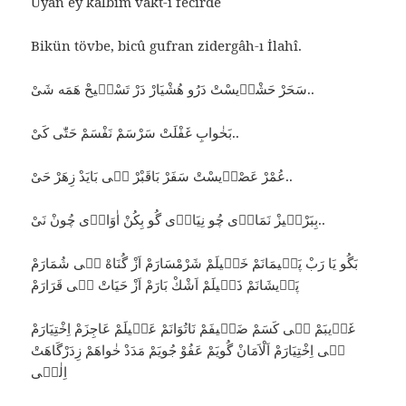
Uyan ey kalbim vakt-i fecirde
Bikün tövbe, bicû gufran zidergâh-ı İlahî.
سَحَرْ حَشْرٖيسْتْ دَرُو هُشْيَارْ دَرْ تَسْبٖيحْ هَمَه شَىْ..
بَخٰوابِ غَفْلَتْ سَرْسَمْ نَفْسَمْ حَتّٰى كَىْ..
عُمْرْ عَصْرٖيسْتْ سَفَرْ بَاقَبْرْ مٖى بَايَدْ زِهَرْ حَىْ..
بِبَرْخٖيزْ نَمَازٖى چُو نِيَازٖى گُو بِكُنْ اٰوَازٖى چُونْ نَىْ..
بَگُو يَا رَبْ پَشٖيمَانَمْ خَجٖيلَمْ شَرْمْسَارَمْ اَزْ گُنَاهْ بٖى شُمَارَمْ
پَرٖيشَانَمْ ذَلٖيلَمْ اَشْكْ بَارَمْ اَزْ حَيَاتْ بٖى قَرَارَمْ
غَرٖيبَمْ بٖى كَسَمْ ضَعٖيفَمْ نَاتُوَانَمْ عَلٖيلَمْ عَاجِزَمْ اِخْتِيَارَمْ
بٖى اِخْتِيَارَمْ اَلْاَمَانْ گُويَمْ عَفُوْ جُويَمْ مَدَدْ خٰواهَمْ زِدَرْگَاهَتْ
اِلٰهٖى