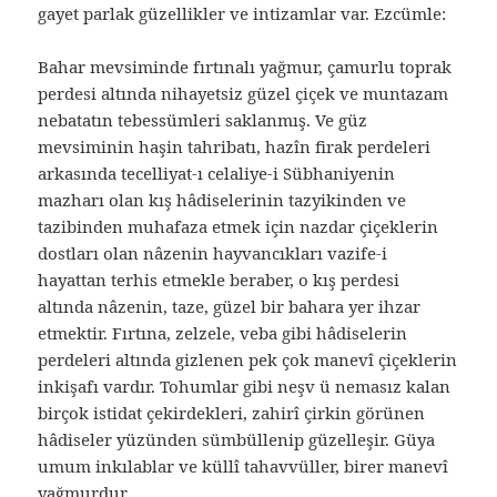
gayet parlak güzellikler ve intizamlar var. Ezcümle:
Bahar mevsiminde fırtınalı yağmur, çamurlu toprak
perdesi altında nihayetsiz güzel çiçek ve muntazam
nebatatın tebessümleri saklanmış. Ve güz
mevsiminin haşin tahribatı, hazîn firak perdeleri
arkasında tecelliyat-ı celaliye-i Sübhaniyenin
mazharı olan kış hâdiselerinin tazyikinden ve
tazibinden muhafaza etmek için nazdar çiçeklerin
dostları olan nâzenin hayvancıkları vazife-i
hayattan terhis etmekle beraber, o kış perdesi
altında nâzenin, taze, güzel bir bahara yer ihzar
etmektir. Fırtına, zelzele, veba gibi hâdiselerin
perdeleri altında gizlenen pek çok manevî çiçeklerin
inkişafı vardır. Tohumlar gibi neşv ü nemasız kalan
birçok istidat çekirdekleri, zahirî çirkin görünen
hâdiseler yüzünden sümbüllenip güzelleşir. Güya
umum inkılablar ve küllî tahavvüller, birer manevî
yağmurdur.