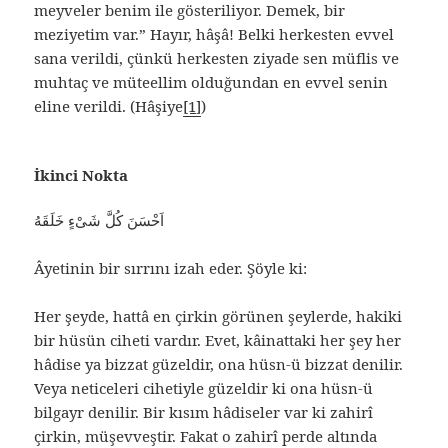
meyveler benim ile gösteriliyor. Demek, bir
meziyetim var.” Hayır, hâşâ! Belki herkesten evvel
sana verildi, çünkü herkesten ziyade sen müflis ve
muhtaç ve müteellim olduğundan en evvel senin
eline verildi. (Hâşiye
[1]
)
İkinci Nokta
اَحْسَنَ كُلَّ شَىْءٍ خَلَقَهُ
Âyetinin bir sırrını izah eder. Şöyle ki:
Her şeyde, hattâ en çirkin görünen şeylerde, hakiki
bir hüsün ciheti vardır. Evet, kâinattaki her şey her
hâdise ya bizzat güzeldir, ona hüsn-ü bizzat denilir.
Veya neticeleri cihetiyle güzeldir ki ona hüsn-ü
bilgayr denilir. Bir kısım hâdiseler var ki zahirî
çirkin, müşevveştir. Fakat o zahirî perde altında