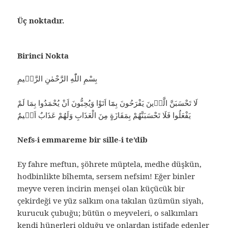
Üç noktadır.
Birinci Nokta
بِسْمِ اللّٰهِ الرَّحْمٰنِ الرَّحٖيمِ
لَا تَحْسَبَنَّ الَّذٖينَ يَفْرَحُونَ بِمَٓا اَتَوْا وَيُحِبُّونَ اَنْ يُحْمَدُوا بِمَا لَمْ
يَفْعَلُوا فَلَا تَحْسَبَنَّهُمْ بِمَفَازَةٍ مِنَ الْعَذَابِ وَلَهُمْ عَذَابٌ اَلٖيمٌ
Nefs-i emmareme bir sille-i te’dib
Ey fahre meftun, şöhrete müptela, medhe düşkün,
hodbinlikte bîhemta, sersem nefsim! Eğer binler
meyve veren incirin menşei olan küçücük bir
çekirdeği ve yüz salkım ona takılan üzümün siyah,
kurucuk çubuğu; bütün o meyveleri, o salkımları
kendi hünerleri olduğu ve onlardan istifade edenler