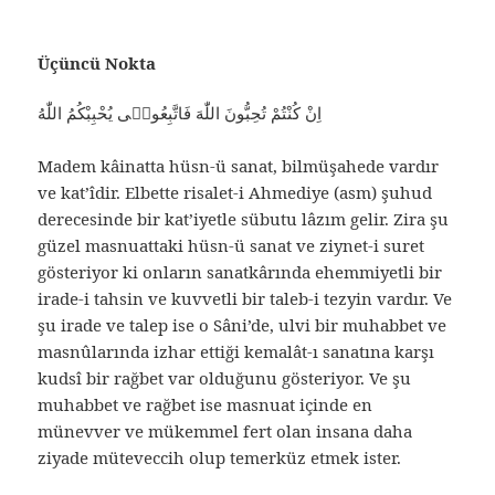
Üçüncü Nokta
اِنْ كُنْتُمْ تُحِبُّونَ اللّٰهَ فَاتَّبِعُونٖى يُحْبِبْكُمُ اللّٰهُ
Madem kâinatta hüsn-ü sanat, bilmüşahede vardır
ve kat’îdir. Elbette risalet-i Ahmediye (asm) şuhud
derecesinde bir kat’iyetle sübutu lâzım gelir. Zira şu
güzel masnuattaki hüsn-ü sanat ve ziynet-i suret
gösteriyor ki onların sanatkârında ehemmiyetli bir
irade-i tahsin ve kuvvetli bir taleb-i tezyin vardır. Ve
şu irade ve talep ise o Sâni’de, ulvi bir muhabbet ve
masnûlarında izhar ettiği kemalât-ı sanatına karşı
kudsî bir rağbet var olduğunu gösteriyor. Ve şu
muhabbet ve rağbet ise masnuat içinde en
münevver ve mükemmel fert olan insana daha
ziyade müteveccih olup temerküz etmek ister.