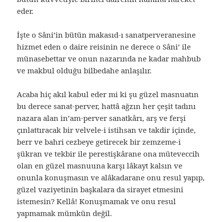
eder.
İşte o Sâni’in bütün makasıd-ı sanatperveranesine
hizmet eden o daire reisinin ne derece o Sâni’ ile
münasebettar ve onun nazarında ne kadar mahbub
ve makbul olduğu bilbedahe anlaşılır.
Acaba hiç akıl kabul eder mi ki şu güzel masnuatın
bu derece sanat-perver, hattâ ağzın her çeşit tadını
nazara alan in’am-perver sanatkârı, arş ve ferşi
çınlattıracak bir velvele-i istihsan ve takdir içinde,
berr ve bahri cezbeye getirecek bir zemzeme-i
şükran ve tekbir ile perestişkârane ona müteveccih
olan en güzel masnuuna karşı lâkayt kalsın ve
onunla konuşmasın ve alâkadarane onu resul yapıp,
güzel vaziyetinin başkalara da sirayet etmesini
istemesin? Kellâ! Konuşmamak ve onu resul
yapmamak mümkün değil.