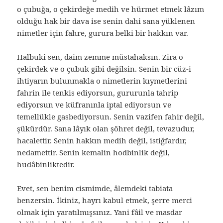
o çubuğa, o çekirdeğe medih ve hürmet etmek lâzım
olduğu hak bir dava ise senin dahi sana yüklenen
nimetler için fahre, gurura belki bir hakkın var.
Halbuki sen, daim zemme müstahaksın. Zira o
çekirdek ve o çubuk gibi değilsin. Senin bir cüz-i
ihtiyarın bulunmakla o nimetlerin kıymetlerini
fahrin ile tenkis ediyorsun, gururunla tahrip
ediyorsun ve küfranınla iptal ediyorsun ve
temellükle gasbediyorsun. Senin vazifen fahir değil,
şükürdür. Sana lâyık olan şöhret değil, tevazudur,
hacalettir. Senin hakkın medih değil, istiğfardır,
nedamettir. Senin kemalin hodbinlik değil,
hudâbinliktedir.
Evet, sen benim cismimde, âlemdeki tabiata
benzersin. İkiniz, hayrı kabul etmek, şerre merci
olmak için yaratılmışsınız. Yani fâil ve masdar