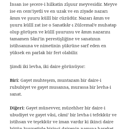
İnsan ise şecere-i hilkatin zîşuur meyvesidir. Meyve
ise en cem’iyetli ve en uzak ve en ziyade nazarı
âmm ve şuuru küllî bir cüzüdür. Nazarı âmm ve
şuuru küllî zat ise o Sanatkâr-ı Zülcemal’e muhatap
olup görüşen ve küllî şuurunu ve âmm nazarını
tamamen Sâni’in perestişliğine ve sanatının
istihsanına ve nimetinin şükrüne sarf eden en
yüksek en parlak bir fert olabilir.
Şimdi iki levha, iki daire görünüyor:
Biri:
Gayet muhteşem, muntazam bir daire-i
rububiyet ve gayet musanna, murassa bir levha-i
sanat.
Diğeri:
Gayet münevver, müzehher bir daire-i
ubudiyet ve gayet vâsi, câmi’ bir levha-i tefekkür ve
istihsan ve teşekkür ve iman vardır ki ikinci daire
bütün kuvvetiyle birinci dairenin namına hareket