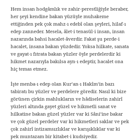
Hem insan hodgâmlık ve zahir-perestliğiyle beraber,
her şeyi kendine bakan yüzüyle muhakeme
ettiğinden pek çok mahz-ı edebî olan şeyleri, hilaf-ı
edep zanneder. Mesela, âlet-i tenasül-i insan, insan
nazarında bahsi hacalet-âverdir. Fakat şu perde-i
hacalet, insana bakan yüzdedir. Yoksa hilkate, sanata
ve gayat-ı fıtrata bakan yüzler öyle perdelerdir ki
hikmet nazarıyla bakılsa ayn-ı edeptir, hacalet ona
hiç temas etmez.
İşte menba-ı edep olan Kur’an-ı Hakîm’in bazı
tabiratı bu yüzler ve perdelere göredir. Nasıl ki bize
görünen çirkin mahlukların ve hâdiselerin zahirî
yüzleri altında gayet güzel ve hikmetli sanat ve
hilkatine bakan güzel yüzler var ki Sâni’ine bakar
ve çok güzel perdeler var ki hikmetleri saklar ve pek
çok zahirî intizamsızlıklar ve karışıklıklar var ki
pek muntazam bir kitabet-i kudsiyedir.