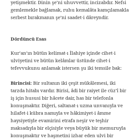
yetişmektir. Dinin şe’ni uhuvvettir, incizabdır. Nefsi
gemlemekle bağlamak, ruhu kemalâta kamçılamakla
serbest bırakmanın şe’ni saadet-i dâreyndir.
Dördüncü Esas
Kur’an’ın bütün kelimat-ı İlahiye içinde cihet-i
ulviyetini ve bütün kelâmlar üstünde cihet-i
tefevvukunu anlamak istersen şu iki temsile bak:
Birincisi:
Bir sultanın iki çeşit mükâlemesi, iki
tarzda hitabı vardır. Birisi, âdi bir raiyet ile cüz’î bir
iş için hususi bir hâcete dair, has bir telefonla
konuşmaktır. Diğeri, saltanat-ı uzma unvanıyla ve
hilafet-i kübra namıyla ve hâkimiyet-i âmme
haysiyetiyle evamirini etrafa neşir ve teşhir
maksadıyla bir elçisiyle veya büyük bir memuruyla
konuşmaktır ve haşmetini izhar eden ulvi bir