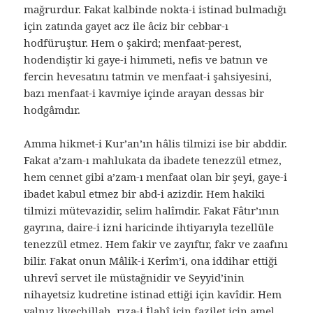
mağrurdur. Fakat kalbinde nokta-i istinad bulmadığı
için zatında gayet acz ile âciz bir cebbar-ı
hodfüruştur. Hem o şakird; menfaat-perest,
hodendiştir ki gaye-i himmeti, nefis ve batnın ve
fercin hevesatını tatmin ve menfaat-i şahsiyesini,
bazı menfaat-i kavmiye içinde arayan dessas bir
hodgâmdır.
Amma hikmet-i Kur’an’ın hâlis tilmizi ise bir abddir.
Fakat a’zam-ı mahlukata da ibadete tenezzül etmez,
hem cennet gibi a’zam-ı menfaat olan bir şeyi, gaye-i
ibadet kabul etmez bir abd-i azizdir. Hem hakiki
tilmizi mütevazidir, selim halîmdir. Fakat Fâtır’ının
gayrına, daire-i izni haricinde ihtiyarıyla tezellüle
tenezzül etmez. Hem fakir ve zayıftır, fakr ve zaafını
bilir. Fakat onun Mâlik-i Kerîm’i, ona iddihar ettiği
uhrevî servet ile müstağnidir ve Seyyid’inin
nihayetsiz kudretine istinad ettiği için kavîdir. Hem
yalnız livechillah, rıza-i İlahî için fazilet için amel