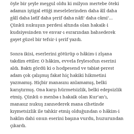
öyle bir şeyle meşgul oldu ki milyon mertebe öteki
adamın iştigal ettiği meselelerinden daha âlî daha
gâlî daha latîf daha şerif daha nâfi’ daha câmi’…
Çünkü nukuşun perdesi altında olan hakaik-i
kudsiyesinden ve envar-ı esrarından bahsederek
gayet güzel bir tefsir-i şerif yazdı.
Sonra ikisi, eserlerini götürüp o hâkim-i zîşana
takdim ettiler. O hâkim, evvela feylesofun eserini
aldı. Baktı gördü ki o hodpesend ve tabiat-perest
adam çok çalışmış fakat hiç hakiki hikmetini
yazmamış. Hiçbir manasını anlamamış, belki
karıştırmış. Ona karşı hürmetsizlik, belki edepsizlik
etmiş. Çünkü o menba-ı hakaik olan Kur’an’ı,
manasız nukuş zannederek mana cihetinde
kıymetsizlik ile tahkir etmiş olduğundan o hâkim-i
hakîm dahi onun eserini başına vurdu, huzurundan
çıkardı.