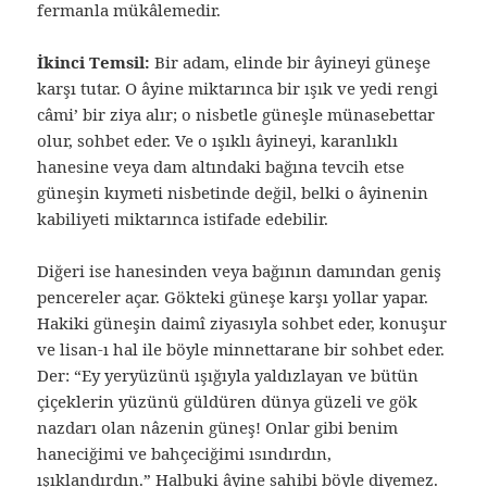
fermanla mükâlemedir.
İkinci Temsil:
Bir adam, elinde bir âyineyi güneşe
karşı tutar. O âyine miktarınca bir ışık ve yedi rengi
câmi’ bir ziya alır; o nisbetle güneşle münasebettar
olur, sohbet eder. Ve o ışıklı âyineyi, karanlıklı
hanesine veya dam altındaki bağına tevcih etse
güneşin kıymeti nisbetinde değil, belki o âyinenin
kabiliyeti miktarınca istifade edebilir.
Diğeri ise hanesinden veya bağının damından geniş
pencereler açar. Gökteki güneşe karşı yollar yapar.
Hakiki güneşin daimî ziyasıyla sohbet eder, konuşur
ve lisan-ı hal ile böyle minnettarane bir sohbet eder.
Der: “Ey yeryüzünü ışığıyla yaldızlayan ve bütün
çiçeklerin yüzünü güldüren dünya güzeli ve gök
nazdarı olan nâzenin güneş! Onlar gibi benim
haneciğimi ve bahçeciğimi ısındırdın,
ışıklandırdın.” Halbuki âyine sahibi böyle diyemez.