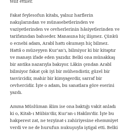
telif ettiler.
Fakat feylesofun kitabı, yalnız harflerin
nakışlarından ve münasebetlerinden ve
vaziyetlerinden ve cevherlerinin hâsiyetlerinden ve
tarifatından bahseder. Manasına hiç ilişmez. Çünkü
o ecnebi adam, Arabî hattı okumayı hiç bilmez.
Hattâ o müzeyyen Kur’an’ı, bilmiyor ki bir kitaptır
ve manayı ifade eden yazıdır. Belki ona münakkaş
bir antika nazarıyla bakıyor. Lâkin çendan Arabî
bilmiyor fakat çok iyi bir mühendistir, güzel bir
tasvircidir, mahir bir kimyagerdir, sarraf bir
cevhercidir. İşte o adam, bu sanatlara göre eserini
yazdı.
Amma Müslüman âlim ise ona baktığı vakit anladı
ki o, Kitab-ı Mübin’dir, Kur’an-ı Hakîm’dir. İşte bu
hakperest zat, ne tezyinat-ı zahiriyesine ehemmiyet
verdi ve ne de hurufun nukuşuyla iştigal etti. Belki