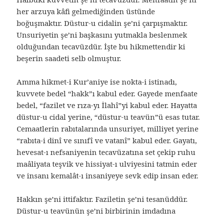
her arzuya kâfi gelmediğinden üstünde
boğuşmaktır. Düstur-u cidalin şe’ni çarpışmaktır.
Unsuriyetin şe’ni başkasını yutmakla beslenmek
olduğundan tecavüzdür. İşte bu hikmettendir ki
beşerin saadeti selb olmuştur.
Amma hikmet-i Kur’aniye ise nokta-i istinadı,
kuvvete bedel “hakk”ı kabul eder. Gayede menfaate
bedel, “fazilet ve rıza-yı İlahî”yi kabul eder. Hayatta
düstur-u cidal yerine, “düstur-u teavün”ü esas tutar.
Cemaatlerin rabıtalarında unsuriyet, milliyet yerine
“rabıta-i dinî ve sınıfî ve vatanî” kabul eder. Gayatı,
hevesat-ı nefsaniyenin tecavüzatına set çekip ruhu
maâliyata teşvik ve hissiyat-ı ulviyesini tatmin eder
ve insanı kemalât-ı insaniyeye sevk edip insan eder.
Hakkın şe’ni ittifaktır. Faziletin şe’ni tesanüddür.
Düstur-u teavünün şe’ni birbirinin imdadına