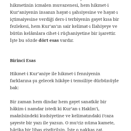
hikmetinin icmalen muvazenesi, hem hikmet-i
Kur’aniyenin insanın hayat-ı şahsiyesine ve hayat-ı
içtimaiyesine verdiği ders-i terbiyenin gayet kısa bir
fezlekesi, hem Kur’an’ın sair kelimat-ı İlahiyeye ve
bütün kelâmlara cihet-i rüçhaniyetine bir işarettir.
İşte bu sözde
dört esas
vardır.
Birinci Esas
Hikmet-i Kur’aniye ile hikmet-i fenniyenin
farklarına şu gelecek hikâye-i temsiliye dürbünüyle
bak:
Bir zaman hem dindar hem gayet sanatkâr bir
hâkim-i namdar istedi ki Kur’an-ı Hakîm’i,
maânîsindeki kudsiyetine ve kelimatındaki i’caza
şayeste bir yazı ile yazsın. O mu’ciz-nüma kamete,
hârika bir libas giydirilsin. İşte o nakkaş zat,