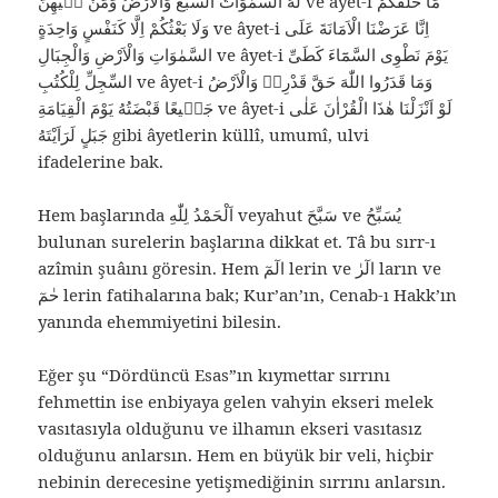
لَهُ السَّمٰوَاتُ السَّبْعُ وَالْاَرْضُ وَمَنْ فٖيهِنَّ ve âyet-i مَا خَلْقُكُمْ
وَلَا بَعْثُكُمْ اِلَّا كَنَفْسٍ وَاحِدَةٍ ve âyet-i اِنَّا عَرَضْنَا الْاَمَانَةَ عَلَى
السَّمٰوَاتِ وَالْاَرْضِ وَالْجِبَالِ ve âyet-i يَوْمَ نَطْوِى السَّمَٓاءَ كَطَىِّ
السِّجِلِّ لِلْكُتُبِ ve âyet-i وَمَا قَدَرُوا اللّٰهَ حَقَّ قَدْرِهٖ وَالْاَرْضُ
جَمٖيعًا قَبْضَتُهُ يَوْمَ الْقِيَامَةِ ve âyet-i لَوْ اَنْزَلْنَا هٰذَا الْقُرْاٰنَ عَلٰى
جَبَلٍ لَرَاَيْتَهُ gibi âyetlerin küllî, umumî, ulvi
ifadelerine bak.
Hem başlarında اَلْحَمْدُ لِلّٰهِ veyahut سَبَّحَ ve يُسَبِّحُ
bulunan surelerin başlarına dikkat et. Tâ bu sırr-ı
azîmin şuâını göresin. Hem الٓمٓ lerin ve الٓرٰ ların ve
حٰمٓ lerin fatihalarına bak; Kur’an’ın, Cenab-ı Hakk’ın
yanında ehemmiyetini bilesin.
Eğer şu “Dördüncü Esas”ın kıymettar sırrını
fehmettin ise enbiyaya gelen vahyin ekseri melek
vasıtasıyla olduğunu ve ilhamın ekseri vasıtasız
olduğunu anlarsın. Hem en büyük bir veli, hiçbir
nebinin derecesine yetişmediğinin sırrını anlarsın.