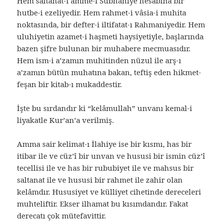
Hem saltanat-ı âmme-i Sübhaniye hesabına bir
hutbe-i ezeliyedir. Hem rahmet-i vâsia-i muhita
noktasında, bir defter-i iltifatat-ı Rahmaniyedir. Hem
uluhiyetin azamet-i haşmeti haysiyetiyle, başlarında
bazen şifre bulunan bir muhabere mecmuasıdır.
Hem ism-i a’zamın muhitinden nüzul ile arş-ı
a’zamın bütün muhatına bakan, teftiş eden hikmet-
feşan bir kitab-ı mukaddestir.
İşte bu sırdandır ki “kelâmullah” unvanı kemal-i
liyakatle Kur’an’a verilmiş.
Amma sair kelimat-ı İlahiye ise bir kısmı, has bir
itibar ile ve cüz’î bir unvan ve hususi bir ismin cüz’î
tecellisi ile ve has bir rububiyet ile ve mahsus bir
saltanat ile ve hususi bir rahmet ile zahir olan
kelâmdır. Hususiyet ve külliyet cihetinde dereceleri
muhteliftir. Ekser ilhamat bu kısımdandır. Fakat
derecatı çok mütefavittir.