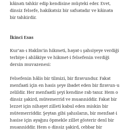
kâinatı tahkir edip kendisine müşteki eder. Evet,
dinsiz felsefe, hakikatsiz bir safsatadır ve kâinata
bir tahkirdir.
İkinci Esas
Kur’an-ı Hakîm’in hikmeti, hayat-ı şahsiyeye verdiği
terbiye-i ahlâkiye ve hikmet-i felsefenin verdiği
dersin muvazenesi:
Felsefenin hâlis bir tilmizi, bir firavundur. Fakat
menfaati için en hasis şeye ibadet eden bir firavun-u
zelildir. Her menfaatli şeyi kendine rab tanır. Hem o
dinsiz şakird, mütemerrid ve muanniddir. Fakat bir
lezzet için nihayet zilleti kabul eden miskin bir
mütemerriddir. Şeytan gibi şahısların, bir menfaat-i
hasise için ayağını öpmekle zillet gösterir denî bir
muanniddir. Hem o dinsiz şakird, cebbar bir