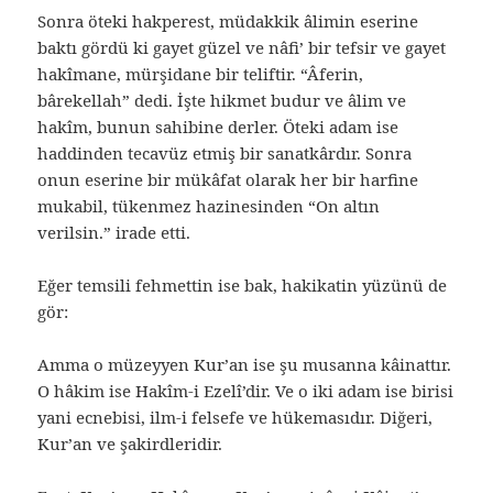
Sonra öteki hakperest, müdakkik âlimin eserine
baktı gördü ki gayet güzel ve nâfi’ bir tefsir ve gayet
hakîmane, mürşidane bir teliftir. “Âferin,
bârekellah” dedi. İşte hikmet budur ve âlim ve
hakîm, bunun sahibine derler. Öteki adam ise
haddinden tecavüz etmiş bir sanatkârdır. Sonra
onun eserine bir mükâfat olarak her bir harfine
mukabil, tükenmez hazinesinden “On altın
verilsin.” irade etti.
Eğer temsili fehmettin ise bak, hakikatin yüzünü de
gör:
Amma o müzeyyen Kur’an ise şu musanna kâinattır.
O hâkim ise Hakîm-i Ezelî’dir. Ve o iki adam ise birisi
yani ecnebisi, ilm-i felsefe ve hükemasıdır. Diğeri,
Kur’an ve şakirdleridir.