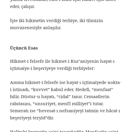
eder, çalışır.
İşte iki hikmetin verdiği terbiye, iki tilmizin
muvazenesiyle anlaşılır.
Üçüncü Esas
Hikmet-i felsefe ile hikmet-i Kur’aniyenin hayat-ı
içtimaiye-i beşeriyeye verdiği terbiyeler:
Amma hikmet-i felsefe ise hayat-ı içtimaiyede nokta-
i istinadı, “kuvvet” kabul eder. Hedefi, “menfaat”
bilir. Düstur-u hayatı, “cidal” tanır. Cemaatlerin
rabıtasını, “unsuriyet, menfî milliyet”i tutar.
Semeratı ise “hevesat-ı nefsaniyeyi tatmin ve hâcat-ı
beşeriyeyi tezyid”dir.
Halbuki kuvvetin şe’ni tecavüzdür. Menfaatin şe’ni