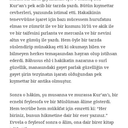
Kur’an’ı pek acib bir tarzda yazdı. Bütün kıymettar
cevherleri, yazısında istimal etti. Hakaikinin
tenevvüüne işaret için bazı mücessem hurufatını
elmas ve zümrüt ile ve bir kısmını lü’lü ve akik ile
ve bir taifesini pırlanta ve mercanla ve bir nevini
altın ve gümüş ile yazdı. Hem öyle bir tarzda
süslendirip münakkaş etti ki okumayı bilen ve
bilmeyen herkes temaşasından hayran olup istihsan
ederdi. Bâhusus ehl-i hakikatin nazarına o surî
güzellik, manasındaki gayet parlak güzelliğin ve
gayet şirin tezyinatın işaratı olduğundan pek
kıymettar bir antika olmuştur.
Sonra o hâkim, şu musanna ve murassa Kur’an’ı, bir
ecnebi feylesofa ve bir Müslüman âlime gösterdi.
Hem tecrübe hem mükâfat için emretti ki: “Her
biriniz, bunun hikmetine dair bir eser yazınız.”
Evvela o feylesof sonra o âlim, ona dair birer kitap