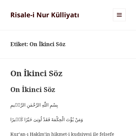
Risale-i Nur Külliyatı
MENÜ
VE
BILEŞENLER
Etiket:
On İkinci Söz
On İkinci Söz
On İkinci Söz
بِسْمِ اللّٰهِ الرَّحْمٰنِ الرَّحٖيمِ
وَمَنْ يُؤْتَ الْحِكْمَةَ فَقَدْ اُوتِىَ خَيْرًا كَثٖيرًا
Kur’an-ı Hakîm’in hikmet-i kudsiyesi ile felsefe