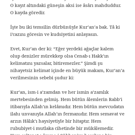
O kayıt altındaki güneşin aksi ise âsârı mahduddur.
O kayda göredir.
İşte bu iki temsilin dürbünüyle Kur’an’a bak. Tâ ki
i’cazını göresin ve kudsiyetini anlayasın.
Evet, Kur’an der ki: “Eğer yerdeki ağaçlar kalem
olup denizler mürekkep olsa Cenab-ı Hakk’ın
kelimatını yazsalar, bitiremezler.” Şimdi şu
nihayetsiz kelimat içinde en büyük makam, Kur’an’a
verilmesinin sebebi şudur ki:
Kur’an, ism-i a’zamdan ve her ismin a’zamlık
mertebesinden gelmiş. Hem bütün âlemlerin Rabb’i
itibarıyla Allah’ın kelâmıdır. Hem bütün mevcudatın
ilahı unvanıyla Allah’ın fermanıdır. Hem semavat ve
arzın Hâlık’ı haysiyetiyle bir hitaptır. Hem
rububiyet-i mutlaka cihetinde bir mükâlemedir.