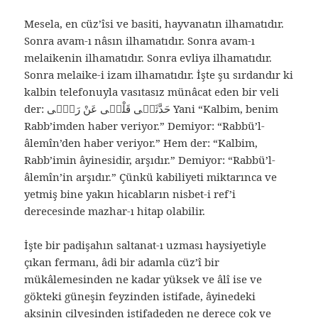
Mesela, en cüz’îsi ve basiti, hayvanatın ilhamatıdır.
Sonra avam-ı nâsın ilhamatıdır. Sonra avam-ı
melaikenin ilhamatıdır. Sonra evliya ilhamatıdır.
Sonra melaike-i izam ilhamatıdır. İşte şu sırdandır ki
kalbin telefonuyla vasıtasız münâcat eden bir veli
der: حَدَّثَنٖى قَلْبٖى عَنْ رَبّٖى Yani “Kalbim, benim
Rabb’imden haber veriyor.” Demiyor: “Rabbü’l-
âlemîn’den haber veriyor.” Hem der: “Kalbim,
Rabb’imin âyinesidir, arşıdır.” Demiyor: “Rabbü’l-
âlemîn’in arşıdır.” Çünkü kabiliyeti miktarınca ve
yetmiş bine yakın hicabların nisbet-i ref’i
derecesinde mazhar-ı hitap olabilir.
İşte bir padişahın saltanat-ı uzması haysiyetiyle
çıkan fermanı, âdi bir adamla cüz’î bir
mükâlemesinden ne kadar yüksek ve âlî ise ve
gökteki güneşin feyzinden istifade, âyinedeki
aksinin cilvesinden istifadeden ne derece çok ve