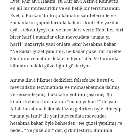
Evet, Kur’an-ı Hakîm, şu Kur’an-ı Azîm-i Kâinat’ın
en âlî bir müfessiridir ve en beliğ bir tercümanıdır.
Evet, o Furkan’dır ki şu kâinatın sahifelerinde ve
zamanların yapraklarında kalem-i kudretle yazılan
âyât-ı tekviniyeyi cin ve inse ders verir. Hem her biri
birer harf-i manidar olan mevcudata “mana-yı
harfî” nazarıyla yani onlara Sâni’ hesabına bakar,
“Ne kadar güzel yapılmış, ne kadar güzel bir surette
Sâni’inin cemaline delâlet ediyor.” der. Ve bununla
kâinatın hakiki güzelliğini gösteriyor.
Amma ilm-i hikmet dedikleri felsefe ise huruf-u
mevcudatın tezyinatında ve münasebatında dalmış
ve sersemleşmiş, hakikatin yolunu şaşırmış. Şu
kitab-ı kebirin hurufatına “mana-yı harfî” ile yani
Allah hesabına bakmak lâzım gelirken öyle etmeyip
“mana-yı ismî” ile yani mevcudata mevcudat
hesabına bakar, öyle bahseder. “Ne güzel yapılmış.”a
bedel, “Ne güzeldir.” der, çirkinleştirir. Bununla