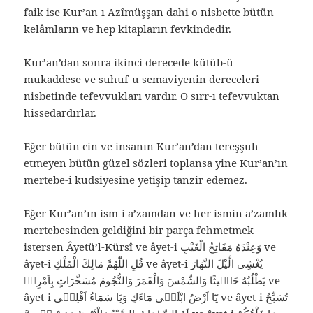
faik ise Kur’an-ı Azîmüşşan dahi o nisbette bütün
kelâmların ve hep kitapların fevkindedir.
Kur’an’dan sonra ikinci derecede kütüb-ü
mukaddese ve suhuf-u semaviyenin dereceleri
nisbetinde tefevvukları vardır. O sırr-ı tefevvuktan
hissedardırlar.
Eğer bütün cin ve insanın Kur’an’dan tereşşuh
etmeyen bütün güzel sözleri toplansa yine Kur’an’ın
mertebe-i kudsiyesine yetişip tanzir edemez.
Eğer Kur’an’ın ism-i a’zamdan ve her ismin a’zamlık
mertebesinden geldiğini bir parça fehmetmek
istersen Âyetü’l-Kürsî ve âyet-i وَعِنْدَهُ مَفَاتِحُ الْغَيْبِ ve
âyet-i قُلِ اللّٰهُمَّ مَالِكَ الْمُلْكِ ve âyet-i يُغْشِى الَّيْلَ النَّهَارَ
يَطْلُبُهُ حَثٖيثًا وَالشَّمْسَ وَالْقَمَرَ وَالنُّجُومَ مُسَخَّرَاتٍ بِاَمْرِهٖ ve
âyet-i يَٓا اَرْضُ ابْلَعٖى مَٓاءَكِ وَيَا سَمَٓاءُ اَقْلِعٖى ve âyet-i تُسَبِّحُ