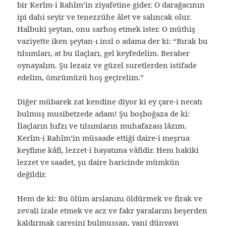
bir Kerîm-i Rahîm’in ziyafetine gider. O darağacının
ipi dahi seyir ve tenezzühe âlet ve salıncak olur.
Halbuki şeytan, onu sarhoş etmek ister. O müthiş
vaziyette iken şeytan-ı insî o adama der ki: “Bırak bu
tılsımları, at bu ilaçları, gel keyfedelim. Beraber
oynayalım. Şu lezaiz ve güzel suretlerden istifade
edelim, ömrümüzü hoş geçirelim.”
Diğer mübarek zat kendine diyor ki ey çare-i necatı
bulmuş musibetzede adam! Şu boşboğaza de ki:
İlaçların hıfzı ve tılsımların muhafazası lâzım.
Kerîm-i Rahîm’in müsaade ettiği daire-i meşrua
keyfime kâfi, lezzet-i hayatıma vâfidir. Hem hakiki
lezzet ve saadet, şu daire haricinde mümkün
değildir.
Hem de ki: Bu ölüm arslanını öldürmek ve firak ve
zevali izale etmek ve acz ve fakr yaralarını beşerden
kaldırmak çaresini bulmuşsan, yani dünyayı