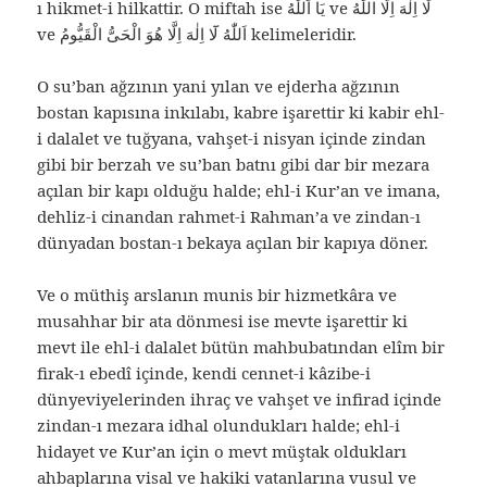
ı hikmet-i hilkattir. O miftah ise يَا اَللّٰهُ ve لَا اِلٰهَ اِلَّا اللّٰهُ
ve اَللّٰهُ لَٓا اِلٰهَ اِلَّا هُوَ الْحَىُّ الْقَيُّومُ kelimeleridir.
O su’ban ağzının yani yılan ve ejderha ağzının
bostan kapısına inkılabı, kabre işarettir ki kabir ehl-
i dalalet ve tuğyana, vahşet-i nisyan içinde zindan
gibi bir berzah ve su’ban batnı gibi dar bir mezara
açılan bir kapı olduğu halde; ehl-i Kur’an ve imana,
dehliz-i cinandan rahmet-i Rahman’a ve zindan-ı
dünyadan bostan-ı bekaya açılan bir kapıya döner.
Ve o müthiş arslanın munis bir hizmetkâra ve
musahhar bir ata dönmesi ise mevte işarettir ki
mevt ile ehl-i dalalet bütün mahbubatından elîm bir
firak-ı ebedî içinde, kendi cennet-i kâzibe-i
dünyeviyelerinden ihraç ve vahşet ve infirad içinde
zindan-ı mezara idhal olundukları halde; ehl-i
hidayet ve Kur’an için o mevt müştak oldukları
ahbaplarına visal ve hakiki vatanlarına vusul ve