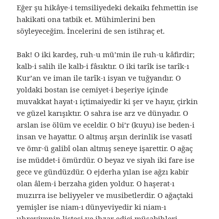
Eğer şu hikâye-i temsiliyedeki dekaikı fehmettin ise
hakikati ona tatbik et. Mühimlerini ben
söyleyeceğim. İncelerini de sen istihraç et.
Bak! O iki kardeş, ruh-u mü’min ile ruh-u kâfirdir;
kalb-i salih ile kalb-i fâsıktır. O iki tarîk ise tarîk-ı
Kur’an ve iman ile tarîk-ı isyan ve tuğyandır. O
yoldaki bostan ise cemiyet-i beşeriye içinde
muvakkat hayat-ı içtimaiyedir ki şer ve hayır, çirkin
ve güzel karışıktır. O sahra ise arz ve dünyadır. O
arslan ise ölüm ve eceldir. O bi’r (kuyu) ise beden-i
insan ve hayattır. O altmış arşın derinlik ise vasatî
ve ömr-ü galibî olan altmış seneye işarettir. O ağaç
ise müddet-i ömürdür. O beyaz ve siyah iki fare ise
gece ve gündüzdür. O ejderha yılan ise ağzı kabir
olan âlem-i berzaha giden yoldur. O haşerat-ı
muzırra ise beliyyeler ve musibetlerdir. O ağaçtaki
yemişler ise niam-ı dünyeviyedir ki niam-ı
uhreviyenin listesi ve ihzar edici müşabihleri,