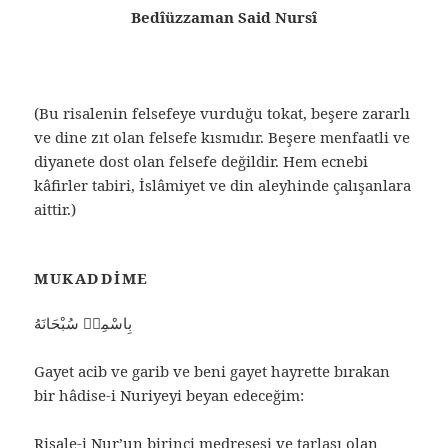
Bedîüzzaman Said Nursî
(Bu risalenin felsefeye vurduğu tokat, beşere zararlı
ve dine zıt olan felsefe kısmıdır. Beşere menfaatli ve
diyanete dost olan felsefe değildir. Hem ecnebi
kâfirler tabiri, İslâmiyet ve din aleyhinde çalışanlara
aittir.)
MUKADDIME
بِاسْمِهٖ سُبْحَانَهُ
Gayet acib ve garib ve beni gayet hayrette bırakan
bir hâdise-i Nuriyeyi beyan edeceğim:
Risale-i Nur’un birinci medresesi ve tarlası olan