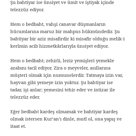
Şu bahtiyar ise ünsiyet ve ümit ve iştiyak içinde
telezzüz ediyor.
Hem o bedbaht, vahşi canavar düşmanların
hücumlarına maruz bir mahpus hükmündedir. Şu
bahtiyar bir aziz misafirdir ki misafir olduğu melik-i
kerîmin acib hizmetkârlarıyla ünsiyet ediyor.
Hem o bedbaht; zehirli, leziz yemişleri yemekle
azabını tacil ediyor. Zira o meyveler, asıllarına
müşteri olmak için numunelerdir. Tatmaya izin var,
hayvan gibi yemeye izin yoktur. Şu bahtiyar ise
tadar, işi anlar; yemesini tehir eder ve intizar ile
telezzüz eder.
Eğer bedbaht kardeş olmamak ve bahtiyar kardeş
olmak istersen Kur’an’ı dinle, mutî ol, ona yapış ve
itaat et.