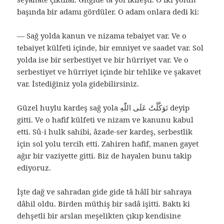
başında bir adamı gördüler. O adam onlara dedi ki:
— Sağ yolda kanun ve nizama tebaiyet var. Ve o
tebaiyet külfeti içinde, bir emniyet ve saadet var. Sol
yolda ise bir serbestiyet ve bir hürriyet var. Ve o
serbestiyet ve hürriyet içinde bir tehlike ve şakavet
var. İstediğiniz yola gidebilirsiniz.
Güzel huylu kardeş sağ yola تَوَكَّلْتُ عَلَى اللّٰهِ deyip
gitti. Ve o hafif külfeti ve nizam ve kanunu kabul
etti. Sû-i hulk sahibi, âzade-ser kardeş, serbestlik
için sol yolu tercih etti. Zahiren hafif, manen gayet
ağır bir vaziyette gitti. Biz de hayalen bunu takip
ediyoruz.
İşte dağ ve sahradan gide gide tâ hâlî bir sahraya
dâhil oldu. Birden müthiş bir sadâ işitti. Baktı ki
dehşetli bir arslan meşelikten çıkıp kendisine