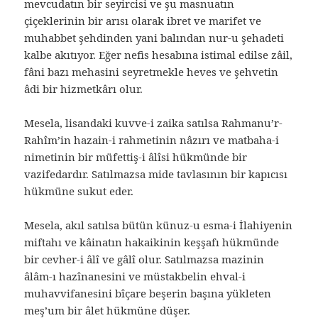
mevcudatın bir seyircisi ve şu masnuatın
çiçeklerinin bir arısı olarak ibret ve marifet ve
muhabbet şehdinden yani balından nur-u şehadeti
kalbe akıtıyor. Eğer nefis hesabına istimal edilse zâil,
fâni bazı mehasini seyretmekle heves ve şehvetin
âdi bir hizmetkârı olur.
Mesela, lisandaki kuvve-i zaika satılsa Rahmanu’r-
Rahîm’in hazain-i rahmetinin nâzırı ve matbaha-i
nimetinin bir müfettiş-i âlîsi hükmünde bir
vazifedardır. Satılmazsa mide tavlasının bir kapıcısı
hükmüne sukut eder.
Mesela, akıl satılsa bütün künuz-u esma-i İlahiyenin
miftahı ve kâinatın hakaikinin keşşafı hükmünde
bir cevher-i âlî ve gâlî olur. Satılmazsa mazinin
âlâm-ı hazînanesini ve müstakbelin ehval-i
muhavvifanesini bîçare beşerin başına yükleten
meş’um bir âlet hükmüne düşer.