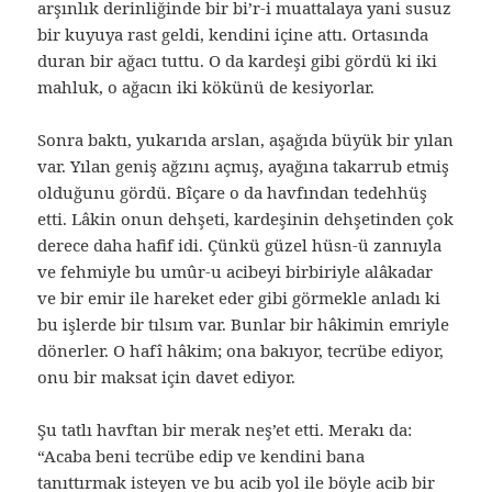
arşınlık derinliğinde bir bi’r-i muattalaya yani susuz
bir kuyuya rast geldi, kendini içine attı. Ortasında
duran bir ağacı tuttu. O da kardeşi gibi gördü ki iki
mahluk, o ağacın iki kökünü de kesiyorlar.
Sonra baktı, yukarıda arslan, aşağıda büyük bir yılan
var. Yılan geniş ağzını açmış, ayağına takarrub etmiş
olduğunu gördü. Bîçare o da havfından tedehhüş
etti. Lâkin onun dehşeti, kardeşinin dehşetinden çok
derece daha hafif idi. Çünkü güzel hüsn-ü zannıyla
ve fehmiyle bu umûr-u acibeyi birbiriyle alâkadar
ve bir emir ile hareket eder gibi görmekle anladı ki
bu işlerde bir tılsım var. Bunlar bir hâkimin emriyle
dönerler. O hafî hâkim; ona bakıyor, tecrübe ediyor,
onu bir maksat için davet ediyor.
Şu tatlı havftan bir merak neş’et etti. Merakı da:
“Acaba beni tecrübe edip ve kendini bana
tanıttırmak isteyen ve bu acib yol ile böyle acib bir