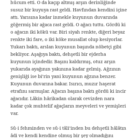
hücum etti. O da kaçıp altmış arşın derinliğinde
susuz bir kuyuya rast geldi. Havfından kendini içine
attı. Yarısına kadar inmekle kuyunun duvarında
göğermiş bir ağaca rast geldi. O ağacı tuttu. Gördü ki
o ağacın iki kökü var. Biri siyah renkte, diğeri beyaz
renkte iki fare, o iki köke musallat olup kesiyorlar.
Yukarı baktı, arslan kuyunun başında nöbetçi gibi
bekliyor. Aşağıya baktı, dehşetli bir ejderha
kuyunun içindedir. Başını kaldırmış, otuz arşın
yukarıda ayağının yakınına kadar gelmiş. Ağzının
genişliği ise bi’rin yani kuyunun ağzına benzer.
Kuyunun duvarına bakar. Isırıcı, muzır haşerat
etrafını sarmışlar. Ağacın başına baktı gördü ki incir
ağacıdır. Lâkin hârikadan olarak cevizden nara
kadar çok muhtelif ağaçların meyveleri ve yemişleri
var.
Sû-i fehminden ve sû-i tâli’inden bu dehşetli hâlâtın
âdi ve kendi kendine olmuş bir şey olmadığını