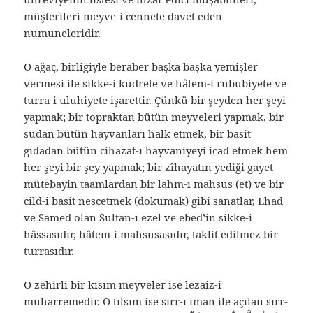
müşterileri meyve-i cennete davet eden
numuneleridir.
O ağaç, birliğiyle beraber başka başka yemişler
vermesi ile sikke-i kudrete ve hâtem-i rububiyete ve
turra-i uluhiyete işarettir. Çünkü bir şeyden her şeyi
yapmak; bir topraktan bütün meyveleri yapmak, bir
sudan bütün hayvanları halk etmek, bir basit
gıdadan bütün cihazat-ı hayvaniyeyi icad etmek hem
her şeyi bir şey yapmak; bir zîhayatın yediği gayet
mütebayin taamlardan bir lahm-ı mahsus (et) ve bir
cild-i basit nescetmek (dokumak) gibi sanatlar, Ehad
ve Samed olan Sultan-ı ezel ve ebed’in sikke-i
hâssasıdır, hâtem-i mahsusasıdır, taklit edilmez bir
turrasıdır.
O zehirli bir kısım meyveler ise lezaiz-i
muharremedir. O tılsım ise sırr-ı iman ile açılan sırr-