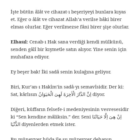
İşte bütün âlât ve cihazat-ı beşeriyeyi bunlara kıyas
et. Eğer o âlât ve cihazat Allah’a verilse bâki birer
elmas olurlar. Eğer verilmezse fâni birer şişe olurlar.
Elhasıl:
Cenab-ı Hak sana verdiği kendi mülkünü,
senden gâlî bir kıymetle satın alıyor. Yine senin için
muhafaza ediyor.
Ey beşer bak! İki sadâ senin kulağına geliyor.
Biri, Kur’an-ı Hakîm’in sadâ-yı semavîsidir. Der ki:
Sat, kârlısın اِنَّ الدَّارَ الْاٰخِرَةَ لَهِىَ الْحَيَوَانُ diyor.
Diğeri, küffarın felsefe-i medeniyesinin vesvesesidir
ki “Sen kendine mâliksin.” der. Seni اِنْ هِىَ اِلَّا حَيَاتُنَا
الدُّنْيَا diyenlerden etmek ister.
Bu münevver hüda ile şu müzevver dehanın