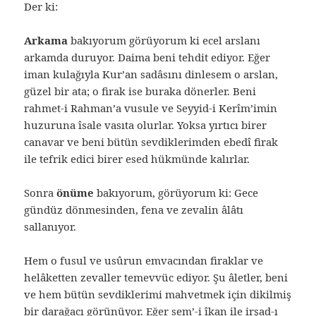
Der ki:
Arkama
bakıyorum görüyorum ki ecel arslanı
arkamda duruyor. Daima beni tehdit ediyor. Eğer
iman kulağıyla Kur’an sadâsını dinlesem o arslan,
güzel bir ata; o firak ise buraka dönerler. Beni
rahmet-i Rahman’a vusule ve Seyyid-i Kerîm’imin
huzuruna îsale vasıta olurlar. Yoksa yırtıcı birer
canavar ve beni bütün sevdiklerimden ebedî firak
ile tefrik edici birer esed hükmünde kalırlar.
Sonra
önüme
bakıyorum, görüyorum ki: Gece
gündüz dönmesinden, fena ve zevalin âlâtı
sallanıyor.
Hem o fusul ve usûrun emvacından firaklar ve
helâketten zevaller temevvüc ediyor. Şu âletler, beni
ve hem bütün sevdiklerimi mahvetmek için dikilmiş
bir darağacı görünüyor. Eğer sem’-i îkan ile irşad-ı