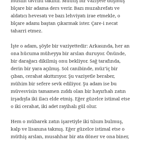
muslih tavrını takınır. Müthiş bir vaziyete düşmüş
bîçare bir adama ders verir. Bazı muzahrefatı ve
aldatıcı hevesatı ve bazı lehviyatı irae etmekle, o
bîçare adamı baştan çıkarmak ister. Çare-i necat
taharri etmez.
İşte o adam, şöyle bir vaziyettedir: Arkasında, her an
ona hücuma müheyya bir arslan duruyor. Önünde,
bir darağacı dikilmiş onu bekliyor. Sağ tarafında,
derin bir yara açılmış. Sol canibinde, müz’iç bir
çıban, cerahat akıttırıyor. Şu vaziyetle beraber,
mühim bir sefere sevk ediliyor. Şu adam ise bu
müvesvisin tamamen zıddı olan bir hayırhah zatın
irşadıyla iki ilacı elde etmiş. Eğer güzelce istimal etse
o iki cerahat, iki adet rayihalı gül olur.
Hem o mübarek zatın işaretiyle iki tılsım bulmuş,
kalp ve lisanına takmış. Eğer güzelce istimal etse o
müthiş arslan, musahhar bir ata döner ve ona biner,