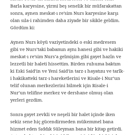
Barla karyesine, yirmi beş senelik bir müfarakattan
sonra, aynen meskat-ı re’sim Nurs karyesine karşı
olan sıla-i rahimden daha ziyade bir sâikle geldim.
Gördüm ki:
Aynen Nurs köyü vaziyetindeki o eski medresem
gibi ve Nurs’taki babamın aynı hanesi gibi ve hakiki
meskat-ı re’sim Nurs’a gelmişim gibi gayet hazîn ve
lezzetli bir haleti hissettim. Birden ruhuma baktım
ki Eski Said’in ve Yeni Said’in tarz-ı hayatını ve tarîk-
i hakikatteki tarz-ı hareketlerini ve Risale-i Nur’un
telif olunan merkezlerini bilmek için Risale-i
Nur’un telifine merkez ve dershane olmuş olan
yerleri gezdim.
Sonra gayet zevkli ve neşeli bir halet içinde iken
sekiz sene hiç gücendirmeden mükemmel bana
hizmet eden Sıddık Süleyman bana bir kitap getirdi.