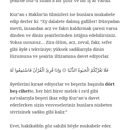
şeairde nur-u İslâm’a bir şuur ve bir iş’ar vardır.
Kur’an-ı Hakîm’in tilmizleri ise bunlara mukabele
edip derler ki: “Ey dalalete dalmış gafiller! Dünyadan
mevti, insandan acz ve fakrı kaldırmak çaresi varsa
dinden ve dinin şeairlerinden istiğna edebilirsiniz.
Yoksa susunuz… Zira ölüm, acz, zeval, fakr, sefer
gibi âyât-ı tekviniye; yüksek sadâlarıyla dinin
lüzumuna ve şeairin iltizamına davet ediyorlar.
فَلَا تَغُرَّنَّكُمُ الْحَيٰوةُ الدُّنْيَا ۞ وَاِذَا قُرِئَ الْقُرْاٰنُ فَاسْتَمِعُوا لَهُ
âyetlerini kıraat ediyorlar ve beşerin başında
dört
beş cihet
te, her biri birer melek-i ra’d gibi
na’ralarıyla beşeri ikaz edip Kur’an’a davet
ederlerken sizin vesveseleriniz bunlara nisbeten
sivrisinek sadâsı gibi kalır.”
Evet, hakikatbîn göz sahibi böyle mukabele eder.