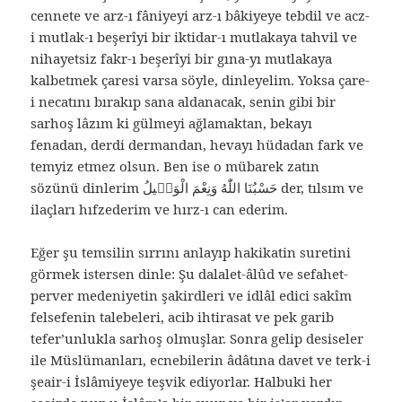
cennete ve arz-ı fâniyeyi arz-ı bâkiyeye tebdil ve acz-
i mutlak-ı beşerîyi bir iktidar-ı mutlakaya tahvil ve
nihayetsiz fakr-ı beşerîyi bir gına-yı mutlakaya
kalbetmek çaresi varsa söyle, dinleyelim. Yoksa çare-
i necatını bırakıp sana aldanacak, senin gibi bir
sarhoş lâzım ki gülmeyi ağlamaktan, bekayı
fenadan, derdi dermandan, hevayı hüdadan fark ve
temyiz etmez olsun. Ben ise o mübarek zatın
sözünü dinlerim حَسْبُنَا اللّٰهُ وَنِعْمَ الْوَكٖيلُ der, tılsım ve
ilaçları hıfzederim ve hırz-ı can ederim.
Eğer şu temsilin sırrını anlayıp hakikatin suretini
görmek istersen dinle: Şu dalalet-âlûd ve sefahet-
perver medeniyetin şakirdleri ve idlâl edici sakîm
felsefenin talebeleri, acib ihtirasat ve pek garib
tefer’unlukla sarhoş olmuşlar. Sonra gelip desiseler
ile Müslümanları, ecnebilerin âdâtına davet ve terk-i
şeair-i İslâmiyeye teşvik ediyorlar. Halbuki her