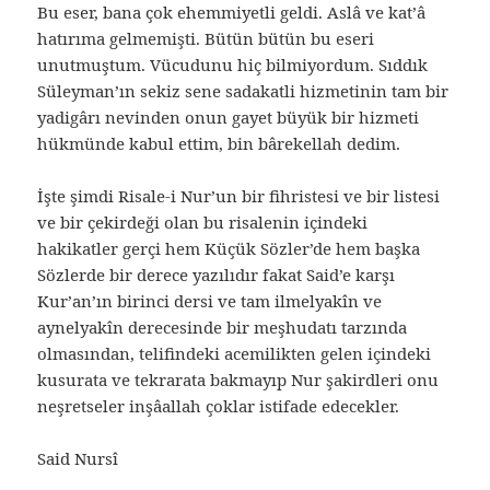
Bu eser, bana çok ehemmiyetli geldi. Aslâ ve kat’â
hatırıma gelmemişti. Bütün bütün bu eseri
unutmuştum. Vücudunu hiç bilmiyordum. Sıddık
Süleyman’ın sekiz sene sadakatli hizmetinin tam bir
yadigârı nevinden onun gayet büyük bir hizmeti
hükmünde kabul ettim, bin bârekellah dedim.
İşte şimdi Risale-i Nur’un bir fihristesi ve bir listesi
ve bir çekirdeği olan bu risalenin içindeki
hakikatler gerçi hem Küçük Sözler’de hem başka
Sözlerde bir derece yazılıdır fakat Said’e karşı
Kur’an’ın birinci dersi ve tam ilmelyakîn ve
aynelyakîn derecesinde bir meşhudatı tarzında
olmasından, telifindeki acemilikten gelen içindeki
kusurata ve tekrarata bakmayıp Nur şakirdleri onu
neşretseler inşâallah çoklar istifade edecekler.
Said Nursî