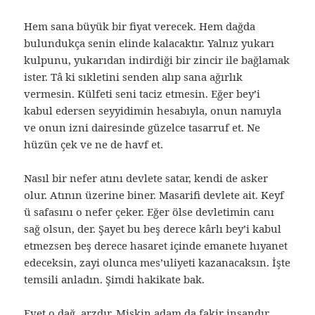
Hem sana büyük bir fiyat verecek. Hem dağda
bulundukça senin elinde kalacaktır. Yalnız yukarı
kulpunu, yukarıdan indirdiği bir zincir ile bağlamak
ister. Tâ ki sıkletini senden alıp sana ağırlık
vermesin. Külfeti seni taciz etmesin. Eğer bey’i
kabul edersen seyyidimin hesabıyla, onun namıyla
ve onun izni dairesinde güzelce tasarruf et. Ne
hüzün çek ve ne de havf et.
Nasıl bir nefer atını devlete satar, kendi de asker
olur. Atının üzerine biner. Masarifi devlete ait. Keyf
ü safasını o nefer çeker. Eğer ölse devletimin canı
sağ olsun, der. Şayet bu beş derece kârlı bey’i kabul
etmezsen beş derece hasaret içinde emanete hıyanet
edeceksin, zayi olunca mes’uliyeti kazanacaksın. İşte
temsili anladın. Şimdi hakikate bak.
Evet o dağ, arzdır. Miskin adam da fakir insandır.