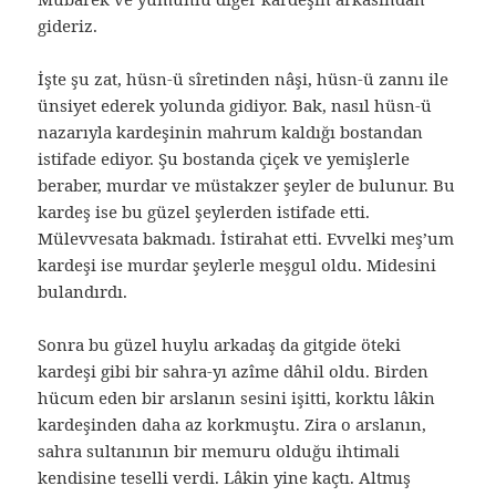
gideriz.
İşte şu zat, hüsn-ü sîretinden nâşi, hüsn-ü zannı ile
ünsiyet ederek yolunda gidiyor. Bak, nasıl hüsn-ü
nazarıyla kardeşinin mahrum kaldığı bostandan
istifade ediyor. Şu bostanda çiçek ve yemişlerle
beraber, murdar ve müstakzer şeyler de bulunur. Bu
kardeş ise bu güzel şeylerden istifade etti.
Mülevvesata bakmadı. İstirahat etti. Evvelki meş’um
kardeşi ise murdar şeylerle meşgul oldu. Midesini
bulandırdı.
Sonra bu güzel huylu arkadaş da gitgide öteki
kardeşi gibi bir sahra-yı azîme dâhil oldu. Birden
hücum eden bir arslanın sesini işitti, korktu lâkin
kardeşinden daha az korkmuştu. Zira o arslanın,
sahra sultanının bir memuru olduğu ihtimali
kendisine teselli verdi. Lâkin yine kaçtı. Altmış