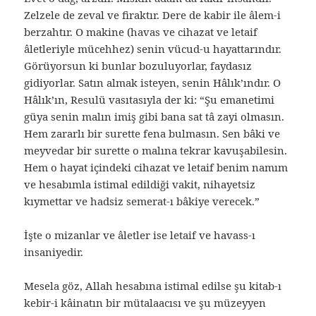
Zelzele de zeval ve firaktır. Dere de kabir ile âlem-i
berzahtır. O makine (havas ve cihazat ve letaif
âletleriyle mücehhez) senin vücud-u hayattarındır.
Görüyorsun ki bunlar bozuluyorlar, faydasız
gidiyorlar. Satın almak isteyen, senin Hâlık’ındır. O
Hâlık’ın, Resulü vasıtasıyla der ki: “Şu emanetimi
güya senin malın imiş gibi bana sat tâ zayi olmasın.
Hem zararlı bir surette fena bulmasın. Sen bâki ve
meyvedar bir surette o malına tekrar kavuşabilesin.
Hem o hayat içindeki cihazat ve letaif benim namım
ve hesabımla istimal edildiği vakit, nihayetsiz
kıymettar ve hadsiz semerat-ı bâkiye verecek.”
İşte o mizanlar ve âletler ise letaif ve havass-ı
insaniyedir.
Mesela göz, Allah hesabına istimal edilse şu kitab-ı
kebir-i kâinatın bir mütalaacısı ve şu müzeyyen