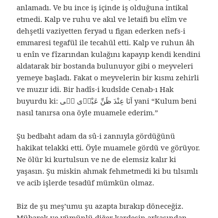
anlamadı. Ve bu ince iş içinde iş olduğuna intikal
etmedi. Kalp ve ruhu ve akıl ve letaifi bu elîm ve
dehşetli vaziyetten feryad u figan ederken nefs-i
emmaresi tegafül ile tecahül etti. Kalp ve ruhun âh
u enîn ve fîzarından kulağını kapayıp kendi kendini
aldatarak bir bostanda bulunuyor gibi o meyveleri
yemeye başladı. Fakat o meyvelerin bir kısmı zehirli
ve muzır idi. Bir hadîs-i kudsîde Cenab-ı Hak
buyurdu ki: اَنَا عِنْدَ ظَنِّ عَبْدٖى بٖى yani “Kulum beni
nasıl tanırsa ona öyle muamele ederim.”
Şu bedbaht adam da sû-i zannıyla gördüğünü
hakikat telakki etti. Öyle muamele gördü ve görüyor.
Ne ölür ki kurtulsun ve ne de elemsiz kalır ki
yaşasın. Şu miskin ahmak fehmetmedi ki bu tılsımlı
ve acib işlerde tesadüf mümkün olmaz.
Biz de şu meş’umu şu azapta bırakıp döneceğiz.
Mübarek ve yümünlü diğer kardeşin arkasından