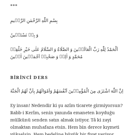
***
بِسْمِ اللّٰهِ الرَّحْمٰنِ الرَّحٖيمِ
وَ بِهٖ نَسْتَعٖينُ
اَلْحَمْدُ لِلّٰهِ رَبِّ الْعَالَمٖينَ وَ الصَّلَاةُ وَ السَّلَامُ عَلٰى خَيْرِ خَلْقِهٖ
مُحَمَّدٍ وَ اٰلِهٖ وَ صَحْبِهٖ اَجْمَعٖينَ اٰمٖينَ
BIRINCI DERS
اِنَّ اللّٰهَ اشْتَرٰى مِنَ الْمُؤْمِنٖينَ اَنْفُسَهُمْ وَاَمْوَالَهُمْ بِاَنَّ لَهُمُ الْجَنَّةَ
Ey insan! Nedendir ki şu azîm ticarete girmiyorsun?
Rabb-i Kerîm, senin yanında emaneten koyduğu
mülkünü senden satın almak istiyor. Tâ ki zayi
olmaktan muhafaza etsin. Hem bin derece kıymeti
yükselsin. Hem bedeline büyük bir fiyat veriyor.