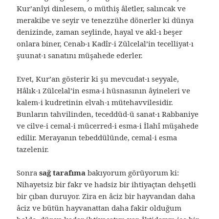
Kur’anîyi dinlesem, o müthiş âletler, salıncak ve
merakibe ve seyir ve tenezzühe dönerler ki dünya
denizinde, zaman seylinde, hayal ve akl-ı beşer
onlara biner, Cenab-ı Kadîr-i Zülcelal’in tecelliyat-ı
şuunat-ı sanatını müşahede ederler.
Evet, Kur’an gösterir ki şu mevcudat-ı seyyale,
Hâlık-ı Zülcelal’in esma-i hüsnasının âyineleri ve
kalem-i kudretinin elvah-ı mütehavvilesidir.
Bunların tahvilinden, teceddüd-ü sanat-ı Rabbaniye
ve cilve-i cemal-i mücerred-i esma-i İlahî müşahede
edilir. Merayanın tebeddülünde, cemal-i esma
tazelenir.
Sonra
sağ
tarafıma
bakıyorum görüyorum ki:
Nihayetsiz bir fakr ve hadsiz bir ihtiyaçtan dehşetli
bir çıban duruyor. Zira en âciz bir hayvandan daha
âciz ve bütün hayvanattan daha fakir olduğum