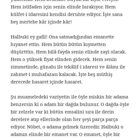
Hem istifaden için senin elinde bırakıyor. Hem
külfet-i idaresini kendisi deruhte ediyor. İşte sana
beş mertebe kâr içinde kâr!
Halbuki ey gafil! Ona satmadığından emanette
hıyanet ettin. Hem bütün bütün kıymetten
düşürttün. Hem bilâ-fayda senin elinde zayi olacak.
Hem o yüksek fiyat elinden gidecek. Hem senin
zimmetinde, günahı ile tekâlif-i idaresi ve âlâmı ile
zahmet-i muhafazası kalacak. İşte beş müthiş
derecede hasaret içinde hasaret.
Şu muameledeki vaziyetin ile öyle miskin bir adama
benzersin ki o adam bir dağda bulunur. O dağda öyle
bir zelzele var ki bütün emsalini sıra ile derin
derelere atıp ellerinde olan her şeyi parça parça
ediyor. Nöbet, o adama gelmek üzeredir. Halbuki o
adamın elinde bir emanet var. O emanet, öyle bir