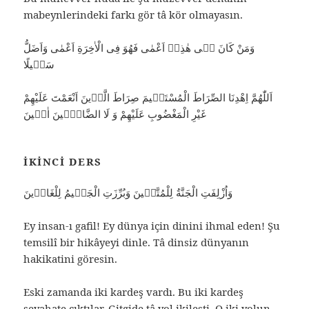
mabeynlerindeki farkı gör tâ kör olmayasın.
وَمَنْ كَانَ فٖى هٰذِهٖ اَعْمٰى فَهُوَ فِى الْاٰخِرَةِ اَعْمٰى وَاَضَلُّ
سَبٖيلًا
اَللّٰهُمَّ اِهْدِنَا الصِّرَاطَ الْمُسْتَقٖيمَ صِرَاطَ الَّذٖينَ اَنْعَمْتَ عَلَيْهِمْ
غَيْرِ الْمَغْضُوبِ عَلَيْهِمْ وَ لَا الضَّالّٖينَ اٰمٖينَ
İKINCI DERS
وَاُزْلِفَتِ الْجَنَّةُ لِلْمُتَّقٖينَ وَبُرِّزَتِ الْجَحٖيمُ لِلْغَاوٖينَ
Ey insan-ı gafil! Ey dünya için dinini ihmal eden! Şu
temsilî bir hikâyeyi dinle. Tâ dinsiz dünyanın
hakikatini göresin.
Eski zamanda iki kardeş vardı. Bu iki kardeş
seyahate çıktılar. Gitgide tâ yol ikileşti. O iki yolun