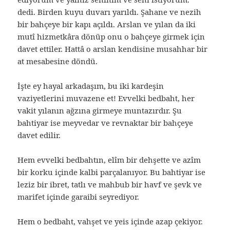
dedi. Birden kuyu duvarı yarıldı. Şahane ve nezih
bir bahçeye bir kapı açıldı. Arslan ve yılan da iki
mutî hizmetkâra dönüp onu o bahçeye girmek için
davet ettiler. Hattâ o arslan kendisine musahhar bir
at mesabesine döndü.
İşte ey hayal arkadaşım, bu iki kardeşin
vaziyetlerini muvazene et! Evvelki bedbaht, her
vakit yılanın ağzına girmeye muntazırdır. Şu
bahtiyar ise meyvedar ve revnaktar bir bahçeye
davet edilir.
Hem evvelki bedbahtın, elîm bir dehşette ve azîm
bir korku içinde kalbi parçalanıyor. Bu bahtiyar ise
leziz bir ibret, tatlı ve mahbub bir havf ve şevk ve
marifet içinde garaibi seyrediyor.
Hem o bedbaht, vahşet ve yeis içinde azap çekiyor.