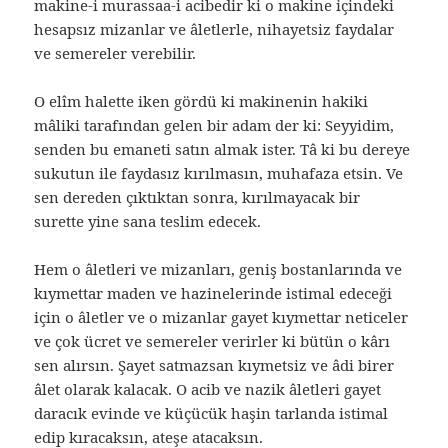
makine-i murassaa-i acibedir ki o makine içindeki
hesapsız mizanlar ve âletlerle, nihayetsiz faydalar
ve semereler verebilir.
O elîm halette iken gördü ki makinenin hakiki
mâliki tarafından gelen bir adam der ki: Seyyidim,
senden bu emaneti satın almak ister. Tâ ki bu dereye
sukutun ile faydasız kırılmasın, muhafaza etsin. Ve
sen dereden çıktıktan sonra, kırılmayacak bir
surette yine sana teslim edecek.
Hem o âletleri ve mizanları, geniş bostanlarında ve
kıymettar maden ve hazinelerinde istimal edeceği
için o âletler ve o mizanlar gayet kıymettar neticeler
ve çok ücret ve semereler verirler ki bütün o kârı
sen alırsın. Şayet satmazsan kıymetsiz ve âdi birer
âlet olarak kalacak. O acib ve nazik âletleri gayet
daracık evinde ve küçücük haşin tarlanda istimal
edip kıracaksın, ateşe atacaksın.