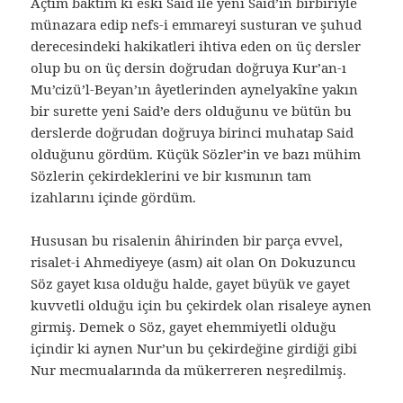
Açtım baktım ki eski Said ile yeni Said’in birbiriyle
münazara edip nefs-i emmareyi susturan ve şuhud
derecesindeki hakikatleri ihtiva eden on üç dersler
olup bu on üç dersin doğrudan doğruya Kur’an-ı
Mu’cizü’l-Beyan’ın âyetlerinden aynelyakîne yakın
bir surette yeni Said’e ders olduğunu ve bütün bu
derslerde doğrudan doğruya birinci muhatap Said
olduğunu gördüm. Küçük Sözler’in ve bazı mühim
Sözlerin çekirdeklerini ve bir kısmının tam
izahlarını içinde gördüm.
Hususan bu risalenin âhirinden bir parça evvel,
risalet-i Ahmediyeye (asm) ait olan On Dokuzuncu
Söz gayet kısa olduğu halde, gayet büyük ve gayet
kuvvetli olduğu için bu çekirdek olan risaleye aynen
girmiş. Demek o Söz, gayet ehemmiyetli olduğu
içindir ki aynen Nur’un bu çekirdeğine girdiği gibi
Nur mecmualarında da mükerreren neşredilmiş.