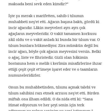
maksada beni sevk eden kimdir?”
İşte şu merak-ı marifetten, sahib-i tılsımın
muhabbeti neş’et etti. Ağacın başına baktı, gördü ki
incir ağacıdır. Lâkin meyveleri ayrı ayrı çok
ağaçların meyveleridir. O vakit tamamen korkusu
zâil oldu ve o vakit anladı ki bunda bir tılsım var. O
tılsım bunlara hükmediyor. Zira mümkün değil bu
incir ağacı, böyle çok ağacın meyvesini versin. Belki
o ağaç, liste ve fihristedir. Gizli olan hâkimin
bostanına hem o melik-i kerîmin misafirlerine ihzar
ettiği çeşit çeşit et’imeye işaret eder ve o taamların
numuneleridirler.
Onun bu muhabbetinden, tılsımı açmak talebi ve
tılsım sahibini razı etmek arzusu neş’et etti. Birden
miftah ona ilham edildi. O da nida etti ki: “Sana
itimat ediyorum ve her şeyi senin için terk
ediyorum ve yalnız seninim ve seni istiyorum.”