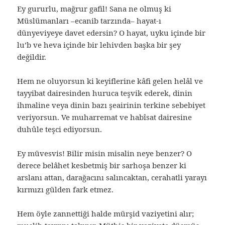
Ey gururlu, mağrur gafil! Sana ne olmuş ki
Müslümanları –ecanib tarzında– hayat-ı
dünyeviyeye davet edersin? O hayat, uyku içinde bir
lu’b ve heva içinde bir lehivden başka bir şey
değildir.
Hem ne oluyorsun ki keyiflerine kâfi gelen helâl ve
tayyibat dairesinden huruca teşvik ederek, dinin
ihmaline veya dinin bazı şeairinin terkine sebebiyet
veriyorsun. Ve muharremat ve habîsat dairesine
duhûle teşci ediyorsun.
Ey müvesvis! Bilir misin misalin neye benzer? O
derece belâhet kesbetmiş bir sarhoşa benzer ki
arslanı attan, darağacını salıncaktan, cerahatli yarayı
kırmızı gülden fark etmez.
Hem öyle zannettiği halde mürşid vaziyetini alır;