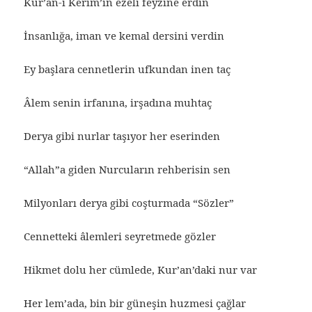
Kur’an-ı Kerîm’in ezelî feyzine erdin
İnsanlığa, iman ve kemal dersini verdin
Ey başlara cennetlerin ufkundan inen taç
Âlem senin irfanına, irşadına muhtaç
Derya gibi nurlar taşıyor her eserinden
“Allah”a giden Nurcuların rehberisin sen
Milyonları derya gibi coşturmada “Sözler”
Cennetteki âlemleri seyretmede gözler
Hikmet dolu her cümlede, Kur’an’daki nur var
Her lem’ada, bin bir güneşin huzmesi çağlar