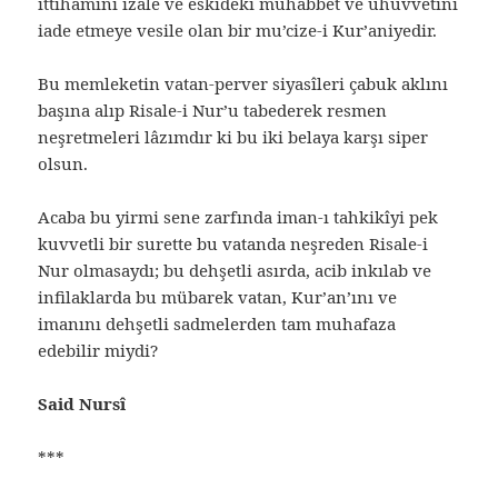
ittihamını izale ve eskideki muhabbet ve uhuvvetini
iade etmeye vesile olan bir mu’cize-i Kur’aniyedir.
Bu memleketin vatan-perver siyasîleri çabuk aklını
başına alıp Risale-i Nur’u tabederek resmen
neşretmeleri lâzımdır ki bu iki belaya karşı siper
olsun.
Acaba bu yirmi sene zarfında iman-ı tahkikîyi pek
kuvvetli bir surette bu vatanda neşreden Risale-i
Nur olmasaydı; bu dehşetli asırda, acib inkılab ve
infilaklarda bu mübarek vatan, Kur’an’ını ve
imanını dehşetli sadmelerden tam muhafaza
edebilir miydi?
Said Nursî
***