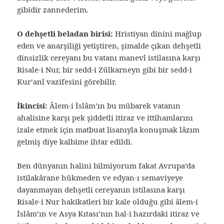
gibidir zannederim.
O dehşetli beladan birisi:
Hristiyan dinini mağlup
eden ve anarşiliği yetiştiren, şimalde çıkan dehşetli
dinsizlik cereyanı bu vatanı manevî istilasına karşı
Risale-i Nur, bir sedd-i Zülkarneyn gibi bir sedd-i
Kur’anî vazifesini görebilir.
İkincisi:
Âlem-i İslâm’ın bu mübarek vatanın
ahalisine karşı pek şiddetli itiraz ve ittihamlarını
izale etmek için matbuat lisanıyla konuşmak lâzım
gelmiş diye kalbime ihtar edildi.
Ben dünyanın halini bilmiyorum fakat Avrupa’da
istilakârane hükmeden ve edyan-ı semaviyeye
dayanmayan dehşetli cereyanın istilasına karşı
Risale-i Nur hakikatleri bir kale olduğu gibi âlem-i
İslâm’ın ve Asya Kıtası’nın hal-i hazırdaki itiraz ve