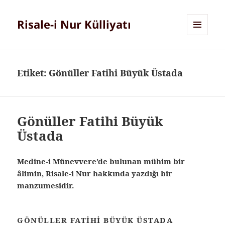
Risale-i Nur Külliyatı
MENÜ
VE
BILEŞENLER
Etiket:
Gönüller Fatihi Büyük Üstada
Gönüller Fatihi Büyük
Üstada
Medine-i Münevvere’de bulunan mühim bir
âlimin, Risale-i Nur hakkında yazdığı bir
manzumesidir.
GÖNÜLLER FATIHI BÜYÜK ÜSTADA