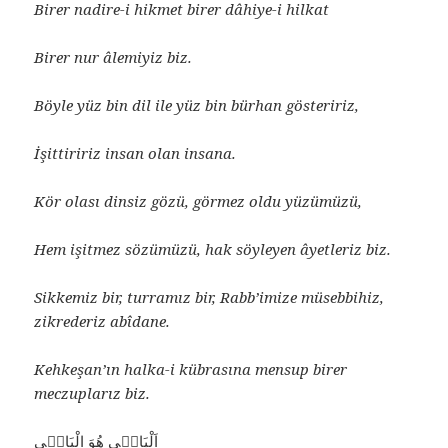
Birer nadire-i hikmet birer dâhiye-i hilkat
Birer nur âlemiyiz biz.
Böyle yüz bin dil ile yüz bin bürhan gösteririz,
İşittiririz insan olan insana.
Kör olası dinsiz gözü, görmez oldu yüzümüzü,
Hem işitmez sözümüzü, hak söyleyen âyetleriz biz.
Sikkemiz bir, turramız bir, Rabb’imize müsebbihiz,
zikrederiz abîdane.
Kehkeşan’ın halka-i kübrasına mensup birer
meczuplarız biz.
اَلْبَاقٖى هُوَ الْبَاقٖى