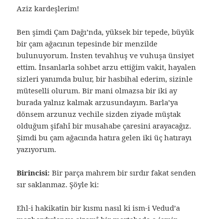
Aziz kardeşlerim!
Ben şimdi Çam Dağı’nda, yüksek bir tepede, büyük
bir çam ağacının tepesinde bir menzilde
bulunuyorum. İnsten tevahhuş ve vuhuşa ünsiyet
ettim. İnsanlarla sohbet arzu ettiğim vakit, hayalen
sizleri yanımda bulur, bir hasbihal ederim, sizinle
müteselli olurum. Bir mani olmazsa bir iki ay
burada yalnız kalmak arzusundayım. Barla’ya
dönsem arzunuz vechile sizden ziyade müştak
olduğum şifahî bir musahabe çaresini arayacağız.
Şimdi bu çam ağacında hatıra gelen iki üç hatırayı
yazıyorum.
Birincisi:
Bir parça mahrem bir sırdır fakat senden
sır saklanmaz. Şöyle ki:
Ehl-i hakikatin bir kısmı nasıl ki ism-i Vedud’a