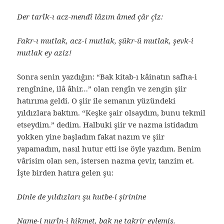
Der tarîk-ı acz-mendî lâzım âmed çâr çîz:
Fakr-ı mutlak, acz-i mutlak, şükr-ü mutlak, şevk-i
mutlak ey aziz!
Sonra senin yazdığın: “Bak kitab-ı kâinatın safha-i
rengînine, ilâ âhir…” olan rengîn ve zengin şiir
hatırıma geldi. O şiir ile semanın yüzündeki
yıldızlara baktım. “Keşke şair olsaydım, bunu tekmil
etseydim.” dedim. Halbuki şiir ve nazma istidadım
yokken yine başladım fakat nazım ve şiir
yapamadım, nasıl hutur etti ise öyle yazdım. Benim
vârisim olan sen, istersen nazma çevir, tanzim et.
İşte birden hatıra gelen şu:
Dinle de yıldızları şu hutbe-i şirinine
Name-i nurîn-i hikmet, bak ne takrir eylemiş.