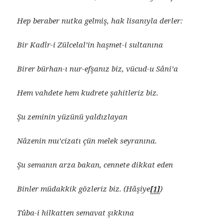
Hep beraber nutka gelmiş, hak lisanıyla derler:
Bir Kadîr-i Zülcelal’in haşmet-i sultanına
Birer bürhan-ı nur-efşanız biz, vücud-u Sâni’a
Hem vahdete hem kudrete şahitleriz biz.
Şu zeminin yüzünü yaldızlayan
Nâzenin mu’cizatı çün melek seyranına.
Şu semanın arza bakan, cennete dikkat eden
Binler müdakkik gözleriz biz. (Hâşiye
[1]
)
Tûba-i hilkatten semavat şıkkına