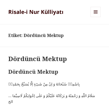
Risale-i Nur Külliyatı
MENÜ
VE
BILEŞENLER
Etiket:
Dördüncü Mektup
Dördüncü Mektup
Dördüncü Mektup
بِاسْمِهٖ سُبْحَانَهُ وَ اِنْ مِنْ شَىْءٍ اِلَّا يُسَبِّحُ بِحَمْدِهٖ
سَلَامُ اللّٰهِ وَ رَحْمَتُهُ وَ بَرَكَاتُهُ عَلَيْكُمْ وَ عَلٰى اِخْوَانِكُمْ لَاسِيَّمَا …
الخ