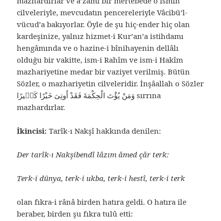
mazhardırlar ve a’zamî bir mertebede o ismin
cilveleriyle, mevcudatın pencereleriyle Vâcibü’l-
vücud’a bakıyorlar. Öyle de şu hiç-ender hiç olan
kardeşinize, yalnız hizmet-i Kur’an’a istihdamı
hengâmında ve o hazine-i bînihayenin dellâlı
olduğu bir vakitte, ism-i Rahîm ve ism-i Hakîm
mazhariyetine medar bir vaziyet verilmiş. Bütün
Sözler, o mazhariyetin cilveleridir. İnşâallah o Sözler
وَمَنْ يُؤْتَ الْحِكْمَةَ فَقَدْ اُوتِىَ خَيْرًا كَثٖيرًا sırrına
mazhardırlar.
İkincisi:
Tarîk-ı Nakşî hakkında denilen:
Der tarîk-ı Nakşibendî lâzım âmed çâr terk:
Terk-i dünya, terk-i ukba, terk-i hestî, terk-i terk
olan fıkra-i rânâ birden hatıra geldi. O hatıra ile
beraber, birden şu fıkra tulû etti: