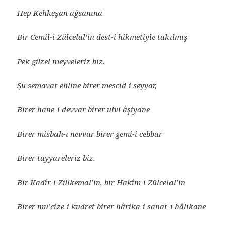
Hep Kehkeşan ağsanına
Bir Cemil-i Zülcelal’in dest-i hikmetiyle takılmış
Pek güzel meyveleriz biz.
Şu semavat ehline birer mescid-i seyyar,
Birer hane-i devvar birer ulvi âşiyane
Birer misbah-ı nevvar birer gemi-i cebbar
Birer tayyareleriz biz.
Bir Kadîr-i Zülkemal’in, bir Hakîm-i Zülcelal’in
Birer mu’cize-i kudret birer hârika-i sanat-ı hâlıkane