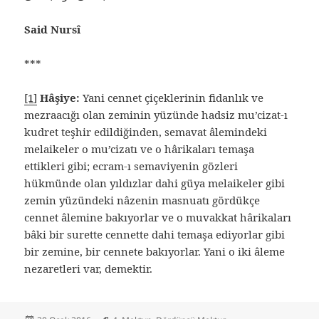
Said Nursî
***
[1]
Hâşiye:
Yani cennet çiçeklerinin fidanlık ve
mezraacığı olan zeminin yüzünde hadsiz mu’cizat-ı
kudret teşhir edildiğinden, semavat âlemindeki
melaikeler o mu’cizatı ve o hârikaları temaşa
ettikleri gibi; ecram-ı semaviyenin gözleri
hükmünde olan yıldızlar dahi güya melaikeler gibi
zemin yüzündeki nâzenin masnuatı gördükçe
cennet âlemine bakıyorlar ve o muvakkat hârikaları
bâki bir surette cennette dahi temaşa ediyorlar gibi
bir zemine, bir cennete bakıyorlar. Yani o iki âleme
nezaretleri var, demektir.