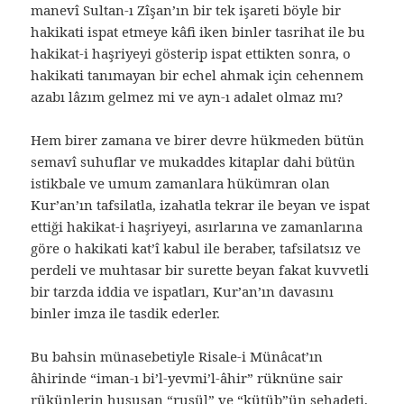
manevî Sultan-ı Zîşan’ın bir tek işareti böyle bir
hakikati ispat etmeye kâfi iken binler tasrihat ile bu
hakikat-i haşriyeyi gösterip ispat ettikten sonra, o
hakikati tanımayan bir echel ahmak için cehennem
azabı lâzım gelmez mi ve ayn-ı adalet olmaz mı?
Hem birer zamana ve birer devre hükmeden bütün
semavî suhuflar ve mukaddes kitaplar dahi bütün
istikbale ve umum zamanlara hükümran olan
Kur’an’ın tafsilatla, izahatla tekrar ile beyan ve ispat
ettiği hakikat-i haşriyeyi, asırlarına ve zamanlarına
göre o hakikati kat’î kabul ile beraber, tafsilatsız ve
perdeli ve muhtasar bir surette beyan fakat kuvvetli
bir tarzda iddia ve ispatları, Kur’an’ın davasını
binler imza ile tasdik ederler.
Bu bahsin münasebetiyle Risale-i Münâcat’ın
âhirinde “iman-ı bi’l-yevmi’l-âhir” rüknüne sair
rükünlerin hususan “rusül” ve “kütüb”ün şehadeti,