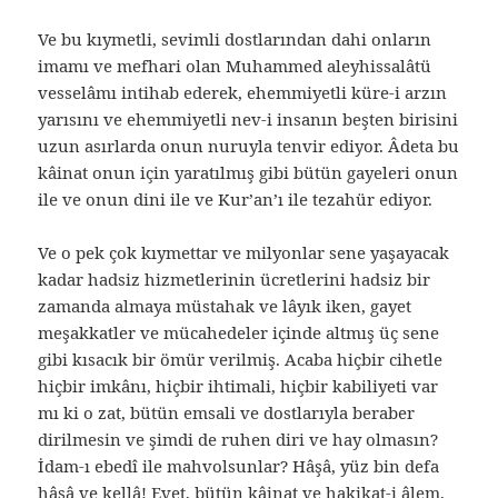
Ve bu kıymetli, sevimli dostlarından dahi onların
imamı ve mefhari olan Muhammed aleyhissalâtü
vesselâmı intihab ederek, ehemmiyetli küre-i arzın
yarısını ve ehemmiyetli nev-i insanın beşten birisini
uzun asırlarda onun nuruyla tenvir ediyor. Âdeta bu
kâinat onun için yaratılmış gibi bütün gayeleri onun
ile ve onun dini ile ve Kur’an’ı ile tezahür ediyor.
Ve o pek çok kıymettar ve milyonlar sene yaşayacak
kadar hadsiz hizmetlerinin ücretlerini hadsiz bir
zamanda almaya müstahak ve lâyık iken, gayet
meşakkatler ve mücahedeler içinde altmış üç sene
gibi kısacık bir ömür verilmiş. Acaba hiçbir cihetle
hiçbir imkânı, hiçbir ihtimali, hiçbir kabiliyeti var
mı ki o zat, bütün emsali ve dostlarıyla beraber
dirilmesin ve şimdi de ruhen diri ve hay olmasın?
İdam-ı ebedî ile mahvolsunlar? Hâşâ, yüz bin defa
hâşâ ve kellâ! Evet, bütün kâinat ve hakikat-i âlem,