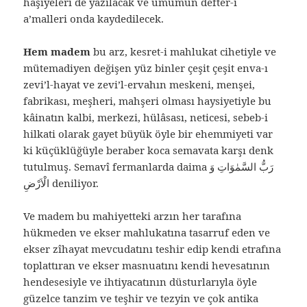
hâşiyeleri de yazılacak ve umumun defter-i
a’malleri onda kaydedilecek.
Hem madem
bu arz, kesret-i mahlukat cihetiyle ve
mütemadiyen değişen yüz binler çeşit çeşit enva-ı
zevi’l-hayat ve zevi’l-ervahın meskeni, menşei,
fabrikası, meşheri, mahşeri olması haysiyetiyle bu
kâinatın kalbi, merkezi, hülâsası, neticesi, sebeb-i
hilkati olarak gayet büyük öyle bir ehemmiyeti var
ki küçüklüğüyle beraber koca semavata karşı denk
tutulmuş. Semavî fermanlarda daima رَبُّ السَّمٰوَاتِ وَ
الْاَرْضِ deniliyor.
Ve madem bu mahiyetteki arzın her tarafına
hükmeden ve ekser mahlukatına tasarruf eden ve
ekser zîhayat mevcudatını teshir edip kendi etrafına
toplattıran ve ekser masnuatını kendi hevesatının
hendesesiyle ve ihtiyacatının düsturlarıyla öyle
güzelce tanzim ve teşhir ve tezyin ve çok antika