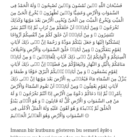
فَسُبْحَانَ اللّٰهِ حٖينَ تُمْسُونَ وَحٖينَ تُصْبِحُونَ ۞ وَلَهُ الْحَمْدُ فِى
السَّمٰوَاتِ وَالْاَرْضِ وَعَشِيًّا وَحٖينَ تُظْهِرُونَ ۞ يُخْرِجُ الْحَىَّ مِنَ
الْمَيِّتِ وَيُخْرِجُ الْمَيِّتَ مِنَ الْحَىِّ وَيُحْيِى الْاَرْضَ بَعْدَ مَوْتِهَا وَكَذٰلِكَ
تُخْرَجُونَ ۞ وَمِنْ اٰيَاتِهٖٓ اَنْ خَلَقَكُمْ مِنْ تُرَابٍ ثُمَّ اِذَٓا اَنْتُمْ بَشَرٌ
تَنْتَشِرُونَ ۞ وَ مِنْ اٰيَاتِهٖٓ اَنْ خَلَقَ لَكُمْ مِنْ اَنْفُسِكُمْ اَزْوَاجًا
لِتَسْكُنُٓوا اِلَيْهَا وَ جَعَلَ بَيْنَكُمْ مَوَدَّةً وَ رَحْمَةً اِنَّ فٖى ذٰلِكَ لَاٰيَاتٍ
لِقَوْمٍ يَتَفَكَّرُونَ ۞ وَمِنْ اٰيَاتِهٖ خَلْقُ السَّمٰوَاتِ وَالْاَرْضِ وَاخْتِلَافُ
اَلْسِنَتِكُمْ وَ اَلْوَانِكُمْ اِنَّ فٖى ذٰلِكَ لَاٰيَاتٍ لِلْعَالِمٖينَ ۞ وَ مِنْ اٰيَاتِهٖ
مَنَامُكُمْ بِالَّيْلِ وَ النَّهَارِ وَابْتِغَاؤُكُمْ مِنْ فَضْلِهٖ اِنَّ فٖى ذٰلِكَ لَاٰيَاتٍ
لِقَوْمٍ يَسْمَعُونَ ۞ وَ مِنْ اٰيَاتِهٖ يُرٖيكُمُ الْبَرْقَ خَوْفًا وَ طَمَعًا وَ
يُنَزِّلُ مِنَ السَّمَٓاءِ مَٓاءً فَيُحْيٖى بِهِ الْاَرْضَ بَعْدَ مَوْتِهَٓا اِنَّ فٖى ذٰلِكَ
لَاٰيَاتٍ لِقَوْمٍ يَعْقِلُونَ ۞ وَمِنْ اٰيَاتِهٖٓ اَنْ تَقُومَ السَّمَٓاءُ وَالْاَرْضُ
بِاَمْرِهٖ ثُمَّ اِذَا دَعَاكُمْ دَعْوَةً مِنَ الْاَرْضِ اِذَٓا اَنْتُمْ تَخْرُجُونَ ۞ وَ لَهُ
مَنْ فِى السَّمٰوَاتِ وَ الْاَرْضِ كُلٌّ لَهُ قَانِتُونَ ۞ وَ هُوَ الَّذٖى يَبْدَؤُ
الْخَلْقَ ثُمَّ يُعٖيدُهُ وَ هُوَ اَهْوَنُ عَلَيْهِ وَلَهُ الْمَثَلُ الْاَعْلٰى فِى
السَّمٰوَاتِ وَالْاَرْضِ وَهُوَ الْعَزٖيزُ الْحَكٖيمُ ۞
İmanın bir kutbunu gösteren bu semavî âyât-ı