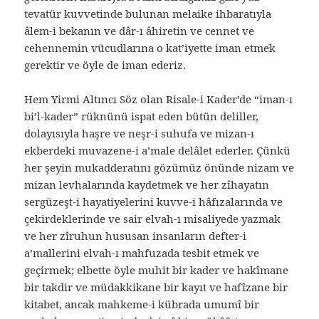
tevatür kuvvetinde bulunan melaike ihbaratıyla
âlem-i bekanın ve dâr-ı âhiretin ve cennet ve
cehennemin vücudlarına o kat’iyette iman etmek
gerektir ve öyle de iman ederiz.
Hem Yirmi Altıncı Söz olan Risale-i Kader’de “iman-ı
bi’l-kader” rüknünü ispat eden bütün deliller,
dolayısıyla haşre ve neşr-i suhufa ve mizan-ı
ekberdeki muvazene-i a’male delâlet ederler. Çünkü
her şeyin mukadderatını gözümüz önünde nizam ve
mizan levhalarında kaydetmek ve her zîhayatın
sergüzeşt-i hayatiyelerini kuvve-i hâfızalarında ve
çekirdeklerinde ve sair elvah-ı misaliyede yazmak
ve her zîruhun hususan insanların defter-i
a’mallerini elvah-ı mahfuzada tesbit etmek ve
geçirmek; elbette öyle muhit bir kader ve hakîmane
bir takdir ve müdakkikane bir kayıt ve hafîzane bir
kitabet, ancak mahkeme-i kübrada umumî bir