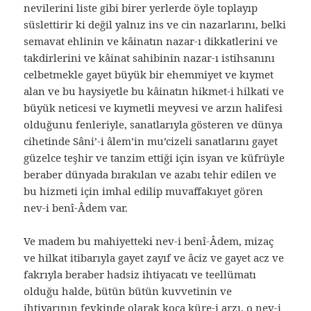
nevilerini liste gibi birer yerlerde öyle toplayıp
süslettirir ki değil yalnız ins ve cin nazarlarını, belki
semavat ehlinin ve kâinatın nazar-ı dikkatlerini ve
takdirlerini ve kâinat sahibinin nazar-ı istihsanını
celbetmekle gayet büyük bir ehemmiyet ve kıymet
alan ve bu haysiyetle bu kâinatın hikmet-i hilkati ve
büyük neticesi ve kıymetli meyvesi ve arzın halifesi
olduğunu fenleriyle, sanatlarıyla gösteren ve dünya
cihetinde Sâni’-i âlem’in mu’cizeli sanatlarını gayet
güzelce teşhir ve tanzim ettiği için isyan ve küfrüyle
beraber dünyada bırakılan ve azabı tehir edilen ve
bu hizmeti için imhal edilip muvaffakıyet gören
nev-i benî-Âdem var.
Ve madem bu mahiyetteki nev-i benî-Âdem, mizaç
ve hilkat itibarıyla gayet zayıf ve âciz ve gayet acz ve
fakrıyla beraber hadsiz ihtiyacatı ve teellümatı
olduğu halde, bütün bütün kuvvetinin ve
ihtiyarının fevkinde olarak koca küre-i arzı, o nev-i