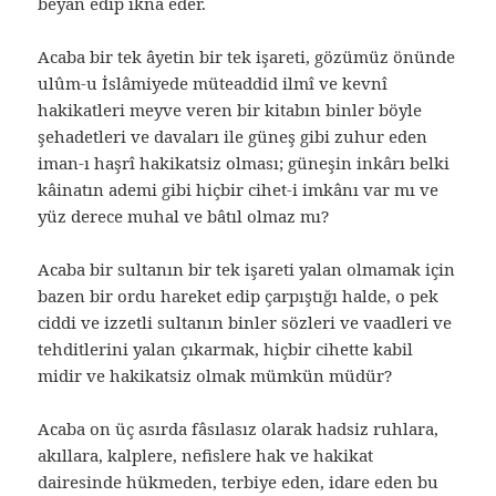
beyan edip ikna eder.
Acaba bir tek âyetin bir tek işareti, gözümüz önünde
ulûm-u İslâmiyede müteaddid ilmî ve kevnî
hakikatleri meyve veren bir kitabın binler böyle
şehadetleri ve davaları ile güneş gibi zuhur eden
iman-ı haşrî hakikatsiz olması; güneşin inkârı belki
kâinatın ademi gibi hiçbir cihet-i imkânı var mı ve
yüz derece muhal ve bâtıl olmaz mı?
Acaba bir sultanın bir tek işareti yalan olmamak için
bazen bir ordu hareket edip çarpıştığı halde, o pek
ciddi ve izzetli sultanın binler sözleri ve vaadleri ve
tehditlerini yalan çıkarmak, hiçbir cihette kabil
midir ve hakikatsiz olmak mümkün müdür?
Acaba on üç asırda fâsılasız olarak hadsiz ruhlara,
akıllara, kalplere, nefislere hak ve hakikat
dairesinde hükmeden, terbiye eden, idare eden bu