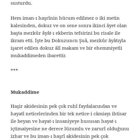
susturdu.
Hem iman-ı haşrînin hücum edilmez o iki metin
kalesinden, dokuz ve on sene sonra ikinci âyet olan
başta mezkûr âyât-ı ekberin tefsirini bu risale ile
ikram etti. İşte bu Dokuzuncu Şuâ, mezkûr âyâtıyla
işaret edilen dokuz âlî makam ve bir ehemmiyetli
mukaddimeden ibarettir.
***
Mukaddime
Haşir akidesinin pek çok ruhî faydalarından ve
hayatî neticelerinden bir tek netice-i câmiayı ihtisar
ile beyan ve hayat-ı insaniyeye hususan hayat-ı
içtimaiyesine ne derece lüzumlu ve zarurî olduğunu
izhar ve bu iman-ı haşrî akidesinin pek çok