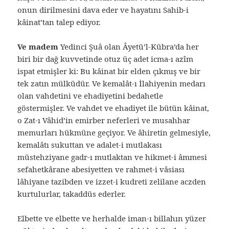
onun dirilmesini dava eder ve hayatını Sahib-i
kâinat’tan talep ediyor.
Ve madem
Yedinci Şuâ olan Âyetü’l-Kübra’da her
biri bir dağ kuvvetinde otuz üç adet icma-ı azîm
ispat etmişler ki: Bu kâinat bir elden çıkmış ve bir
tek zatın mülküdür. Ve kemalât-ı İlahiyenin medarı
olan vahdetini ve ehadiyetini bedahetle
göstermişler. Ve vahdet ve ehadiyet ile bütün kâinat,
o Zat-ı Vâhid’in emirber neferleri ve musahhar
memurları hükmüne geçiyor. Ve âhiretin gelmesiyle,
kemalâtı sukuttan ve adalet-i mutlakası
müstehziyane gadr-ı mutlaktan ve hikmet-i âmmesi
sefahetkârane abesiyetten ve rahmet-i vâsiası
lâhiyane tazibden ve izzet-i kudreti zelilane aczden
kurtulurlar, takaddüs ederler.
Elbette ve elbette ve herhalde iman-ı billahın yüzer