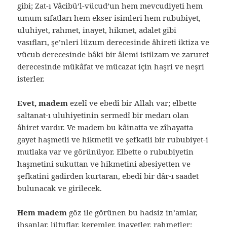
gibi; Zat-ı Vâcibü’l-vücud’un hem mevcudiyeti hem
umum sıfatları hem ekser isimleri hem rububiyet,
uluhiyet, rahmet, inayet, hikmet, adalet gibi
vasıfları, şe’nleri lüzum derecesinde âhireti iktiza ve
vücub derecesinde bâki bir âlemi istilzam ve zaruret
derecesinde mükâfat ve mücazat için haşri ve neşri
isterler.
Evet, madem
ezelî ve ebedî bir Allah var; elbette
saltanat-ı uluhiyetinin sermedî bir medarı olan
âhiret vardır. Ve madem bu kâinatta ve zîhayatta
gayet haşmetli ve hikmetli ve şefkatli bir rububiyet-i
mutlaka var ve görünüyor. Elbette o rububiyetin
haşmetini sukuttan ve hikmetini abesiyetten ve
şefkatini gadirden kurtaran, ebedî bir dâr-ı saadet
bulunacak ve girilecek.
Hem madem
göz ile görünen bu hadsiz in’amlar,
ihsanlar, lütuflar, keremler, inayetler, rahmetler;