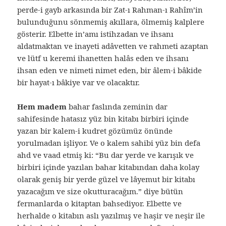
perde-i gayb arkasında bir Zat-ı Rahman-ı Rahîm’in
bulunduğunu sönmemiş akıllara, ölmemiş kalplere
gösterir. Elbette in’amı istihzadan ve ihsanı
aldatmaktan ve inayeti adâvetten ve rahmeti azaptan
ve lütf u keremi ihanetten halâs eden ve ihsanı
ihsan eden ve nimeti nimet eden, bir âlem-i bâkide
bir hayat-ı bâkiye var ve olacaktır.
Hem madem
bahar faslında zeminin dar
sahifesinde hatasız yüz bin kitabı birbiri içinde
yazan bir kalem-i kudret gözümüz önünde
yorulmadan işliyor. Ve o kalem sahibi yüz bin defa
ahd ve vaad etmiş ki: “Bu dar yerde ve karışık ve
birbiri içinde yazılan bahar kitabından daha kolay
olarak geniş bir yerde güzel ve lâyemut bir kitabı
yazacağım ve size okutturacağım.” diye bütün
fermanlarda o kitaptan bahsediyor. Elbette ve
herhalde o kitabın aslı yazılmış ve haşir ve neşir ile