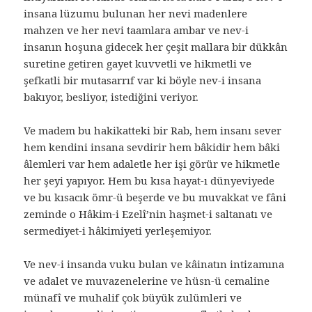
insana lüzumu bulunan her nevi madenlere
mahzen ve her nevi taamlara ambar ve nev-i
insanın hoşuna gidecek her çeşit mallara bir dükkân
suretine getiren gayet kuvvetli ve hikmetli ve
şefkatli bir mutasarrıf var ki böyle nev-i insana
bakıyor, besliyor, istediğini veriyor.
Ve madem bu hakikatteki bir Rab, hem insanı sever
hem kendini insana sevdirir hem bâkidir hem bâki
âlemleri var hem adaletle her işi görür ve hikmetle
her şeyi yapıyor. Hem bu kısa hayat-ı dünyeviyede
ve bu kısacık ömr-ü beşerde ve bu muvakkat ve fâni
zeminde o Hâkim-i Ezelî’nin haşmet-i saltanatı ve
sermediyet-i hâkimiyeti yerleşemiyor.
Ve nev-i insanda vuku bulan ve kâinatın intizamına
ve adalet ve muvazenelerine ve hüsn-ü cemaline
münafî ve muhalif çok büyük zulümleri ve