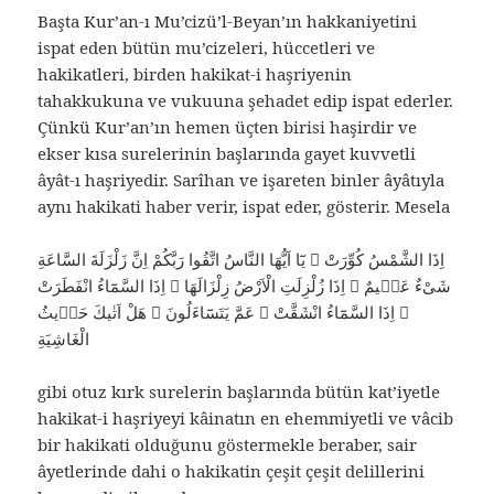
Başta Kur’an-ı Mu’cizü’l-Beyan’ın hakkaniyetini
ispat eden bütün mu’cizeleri, hüccetleri ve
hakikatleri, birden hakikat-i haşriyenin
tahakkukuna ve vukuuna şehadet edip ispat ederler.
Çünkü Kur’an’ın hemen üçten birisi haşirdir ve
ekser kısa surelerinin başlarında gayet kuvvetli
âyât-ı haşriyedir. Sarîhan ve işareten binler âyâtıyla
aynı hakikati haber verir, ispat eder, gösterir. Mesela
اِذَا الشَّمْسُ كُوِّرَتْ ۞ يَٓا اَيُّهَا النَّاسُ اتَّقُوا رَبَّكُمْ اِنَّ زَلْزَلَةَ السَّاعَةِ
شَىْءٌ عَظٖيمٌ ۞ اِذَا زُلْزِلَتِ الْاَرْضُ زِلْزَالَهَا ۞ اِذَا السَّمَٓاءُ انْفَطَرَتْ
۞ اِذَا السَّمَٓاءُ انْشَقَّتْ ۞ عَمَّ يَتَسَٓاءَلُونَ ۞ هَلْ اَتٰيكَ حَدٖيثُ
الْغَاشِيَةِ
gibi otuz kırk surelerin başlarında bütün kat’iyetle
hakikat-i haşriyeyi kâinatın en ehemmiyetli ve vâcib
bir hakikati olduğunu göstermekle beraber, sair
âyetlerinde dahi o hakikatin çeşit çeşit delillerini