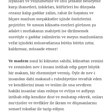
isyanları ve velinimetine ve onu şefkatle besleyene
karşı ihanetleri, inkârları, küfürleri bu dünyada
cezasız kalıp gaddar zalim, rahat ile hayatını ve
bîçare mazlum meşakkatler içinde ömürlerini
geçirirler. Ve umum kâinatta eserleri görünen şu
adalet-i mutlakanın mahiyeti ise dirilmemek
suretiyle o gaddar zalimlerin ve meyus mazlumların
vefat içindeki müsavatlarına bütün bütün zıttır,
kaldırmaz, müsaade etmez!
Ve madem
nasıl ki kâinatın sahibi, kâinattan zemini
ve zeminden nev-i insanı intihab edip gayet büyük
bir makam, bir ehemmiyet vermiş. Öyle de nev-i
insandan dahi makasıd-ı rububiyetine tevafuk eden
ve kendilerini iman ve teslim ile ona sevdiren
hakiki insanlar olan enbiya ve evliya ve asfiyayı
intihab edip kendine dost ve muhatap ederek, onları
mu’cizeler ve tevfikler ile ikram ve düşmanlarını
semavî tokatlar ile tazip ediyor.