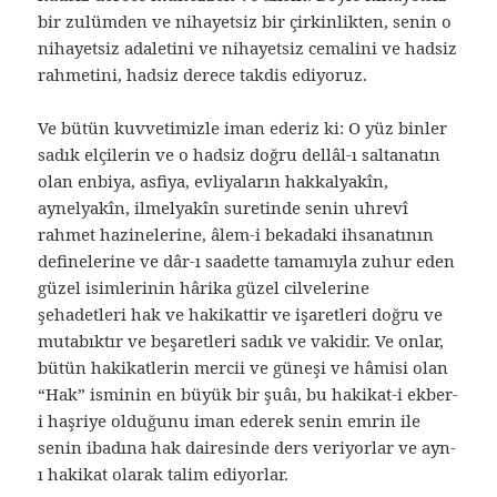
bir zulümden ve nihayetsiz bir çirkinlikten, senin o
nihayetsiz adaletini ve nihayetsiz cemalini ve hadsiz
rahmetini, hadsiz derece takdis ediyoruz.
Ve bütün kuvvetimizle iman ederiz ki: O yüz binler
sadık elçilerin ve o hadsiz doğru dellâl-ı saltanatın
olan enbiya, asfiya, evliyaların hakkalyakîn,
aynelyakîn, ilmelyakîn suretinde senin uhrevî
rahmet hazinelerine, âlem-i bekadaki ihsanatının
definelerine ve dâr-ı saadette tamamıyla zuhur eden
güzel isimlerinin hârika güzel cilvelerine
şehadetleri hak ve hakikattir ve işaretleri doğru ve
mutabıktır ve beşaretleri sadık ve vakidir. Ve onlar,
bütün hakikatlerin mercii ve güneşi ve hâmisi olan
“Hak” isminin en büyük bir şuâı, bu hakikat-i ekber-
i haşriye olduğunu iman ederek senin emrin ile
senin ibadına hak dairesinde ders veriyorlar ve ayn-
ı hakikat olarak talim ediyorlar.