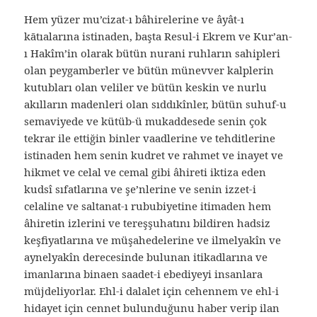
Hem yüzer mu’cizat-ı bâhirelerine ve âyât-ı
kātıalarına istinaden, başta Resul-i Ekrem ve Kur’an-
ı Hakîm’in olarak bütün nurani ruhların sahipleri
olan peygamberler ve bütün münevver kalplerin
kutubları olan veliler ve bütün keskin ve nurlu
akılların madenleri olan sıddıkînler, bütün suhuf-u
semaviyede ve kütüb-ü mukaddesede senin çok
tekrar ile ettiğin binler vaadlerine ve tehditlerine
istinaden hem senin kudret ve rahmet ve inayet ve
hikmet ve celal ve cemal gibi âhireti iktiza eden
kudsî sıfatlarına ve şe’nlerine ve senin izzet-i
celaline ve saltanat-ı rububiyetine itimaden hem
âhiretin izlerini ve tereşşuhatını bildiren hadsiz
keşfiyatlarına ve müşahedelerine ve ilmelyakîn ve
aynelyakîn derecesinde bulunan itikadlarına ve
imanlarına binaen saadet-i ebediyeyi insanlara
müjdeliyorlar. Ehl-i dalalet için cehennem ve ehl-i
hidayet için cennet bulunduğunu haber verip ilan