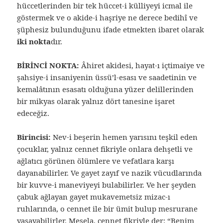
hüccetlerinden bir tek hüccet-i külliyeyi icmal ile
göstermek ve o akide-i haşriye ne derece bedihî ve
şüphesiz bulunduğunu ifade etmekten ibaret olarak
iki nokta
dır.
BİRİNCİ NOKTA:
Âhiret akidesi, hayat-ı içtimaiye ve
şahsiye-i insaniyenin üssü’l-esası ve saadetinin ve
kemalâtının esasatı olduğuna yüzer delillerinden
bir mikyas olarak yalnız dört tanesine işaret
edeceğiz.
Birincisi:
Nev-i beşerin hemen yarısını teşkil eden
çocuklar, yalnız cennet fikriyle onlara dehşetli ve
ağlatıcı görünen ölümlere ve vefatlara karşı
dayanabilirler. Ve gayet zayıf ve nazik vücudlarında
bir kuvve-i maneviyeyi bulabilirler. Ve her şeyden
çabuk ağlayan gayet mukavemetsiz mizac-ı
ruhlarında, o cennet ile bir ümit bulup mesrurane
yaşayabilirler. Mesela, cennet fikriyle der: “Benim