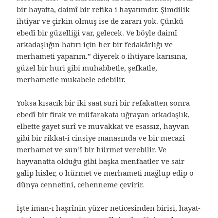
bir hayatta, daimî bir refika-i hayatımdır. Şimdilik
ihtiyar ve çirkin olmuş ise de zararı yok. Çünkü
ebedî bir güzelliği var, gelecek. Ve böyle daimî
arkadaşlığın hatırı için her bir fedakârlığı ve
merhameti yaparım.” diyerek o ihtiyare karısına,
güzel bir huri gibi muhabbetle, şefkatle,
merhametle mukabele edebilir.
Yoksa kısacık bir iki saat surî bir refakatten sonra
ebedî bir firak ve müfarakata uğrayan arkadaşlık,
elbette gayet surî ve muvakkat ve esassız, hayvan
gibi bir rikkat-i cinsiye manasında ve bir mecazî
merhamet ve sun’î bir hürmet verebilir. Ve
hayvanatta olduğu gibi başka menfaatler ve sair
galip hisler, o hürmet ve merhameti mağlup edip o
dünya cennetini, cehenneme çevirir.
İşte iman-ı haşrînin yüzer neticesinden birisi, hayat-