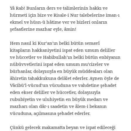
Yâ Rab! Bunların ders ve talimlerinin hakkı ve
hürmeti için bize ve Risale-i Nur talebelerine iman-ı
ekmel ve hüsn-ü hâtime ver ve bizleri onların
şefaatlerine mazhar eyle, âmin!
Hem nasıl ki Kur’an’ın belki bütün semavî
kitapların hakkaniyetini ispat eden umum deliller
ve hüccetler ve Habibullah’ın belki bütün enbiyanın
nübüvvetlerini ispat eden umum mu’cizeler ve
bürhanlar, dolayısıyla en büyük müddeaları olan
âhiretin tahakkukuna delâlet ederler. Aynen öyle de
Vâcibü’l-vücud’un vücuduna ve vahdetine şehadet
eden ekser deliller ve hüccetler, dolayısıyla
rububiyetin ve uluhiyetin en büyük medarı ve
mazharı olan dâr-ı saadetin ve âlem-i bekanın
vücuduna, açılmasına şehadet ederler.
Çünkü gelecek makamatta beyan ve ispat edileceği