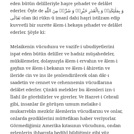
eden bütün delilleriyle haşre şehadet ve delâlet
ederler. Öyle de وَ بِمَلٰئِكَتِهٖ وَ بِالْقَدَرِ خَيْرِهٖ وَ شَرِّهٖ مِنَ اللّٰهِ
تَعَالٰى olan iki rükn-ü imanî dahi haşri istilzam edip
kuvvetli bir surette âlem-i bekaya şehadet ve delâlet
ederler. Şöyle ki:
Melaikenin vücudunu ve vazife-i ubudiyetlerini
ispat eden bütün deliller ve hadsiz müşahedeler,
mükâlemeler, dolayısıyla âlem-i ervahın ve âlem-i
gaybın ve âlem-i bekanın ve âlem-i âhiretin ve
ileride cin ve ins ile şenlendirilecek olan dâr-ı
saadetin ve cennet ve cehennemin vücudlarına
delâlet ederler. Çünkü melekler bu âlemleri izn-i
İlahî ile görebilirler ve girerler. Ve Hazret-i Cebrail
gibi, insanlar ile görüşen umum melaike-i
mukarrebîn mezkûr âlemlerin vücudlarını ve onlar,
onlarda gezdiklerini müttefikan haber veriyorlar.
Görmediğimiz Amerika kıtasının vücudunu, ondan
gelenlerin ihbarıyla bedihî bildiğimiz gibi yüz