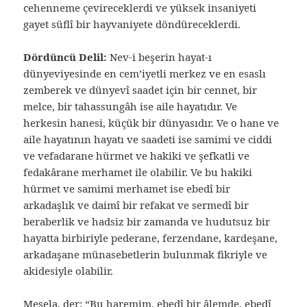
cehenneme çevireceklerdi ve yüksek insaniyeti
gayet süflî bir hayvaniyete döndüreceklerdi.
Dördüncü Delil:
Nev-i beşerin hayat-ı
dünyeviyesinde en cem’iyetli merkez ve en esaslı
zemberek ve dünyevî saadet için bir cennet, bir
melce, bir tahassungâh ise aile hayatıdır. Ve
herkesin hanesi, küçük bir dünyasıdır. Ve o hane ve
aile hayatının hayatı ve saadeti ise samimi ve ciddi
ve vefadarane hürmet ve hakiki ve şefkatli ve
fedakârane merhamet ile olabilir. Ve bu hakiki
hürmet ve samimi merhamet ise ebedî bir
arkadaşlık ve daimî bir refakat ve sermedî bir
beraberlik ve hadsiz bir zamanda ve hudutsuz bir
hayatta birbiriyle pederane, ferzendane, kardeşane,
arkadaşane münasebetlerin bulunmak fikriyle ve
akidesiyle olabilir.
Mesela, der: “Bu haremim, ebedî bir âlemde, ebedî