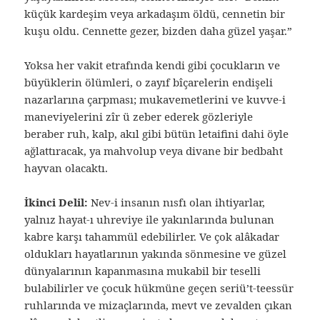
küçük kardeşim veya arkadaşım öldü, cennetin bir
kuşu oldu. Cennette gezer, bizden daha güzel yaşar.”
Yoksa her vakit etrafında kendi gibi çocukların ve
büyüklerin ölümleri, o zayıf bîçarelerin endişeli
nazarlarına çarpması; mukavemetlerini ve kuvve-i
maneviyelerini zîr ü zeber ederek gözleriyle
beraber ruh, kalp, akıl gibi bütün letaifini dahi öyle
ağlattıracak, ya mahvolup veya divane bir bedbaht
hayvan olacaktı.
İkinci Delil:
Nev-i insanın nısfı olan ihtiyarlar,
yalnız hayat-ı uhreviye ile yakınlarında bulunan
kabre karşı tahammül edebilirler. Ve çok alâkadar
oldukları hayatlarının yakında sönmesine ve güzel
dünyalarının kapanmasına mukabil bir teselli
bulabilirler ve çocuk hükmüne geçen seriü’t-teessür
ruhlarında ve mizaçlarında, mevt ve zevalden çıkan