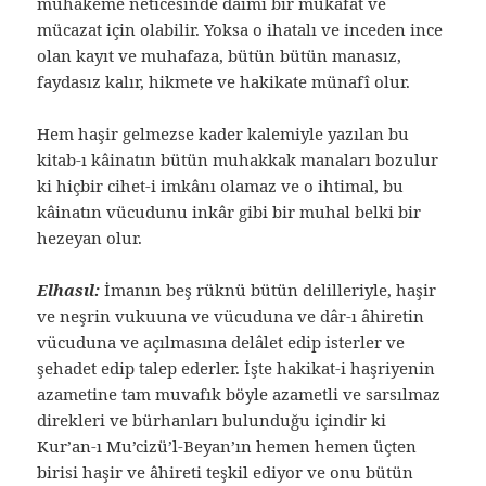
muhakeme neticesinde daimî bir mükâfat ve
mücazat için olabilir. Yoksa o ihatalı ve inceden ince
olan kayıt ve muhafaza, bütün bütün manasız,
faydasız kalır, hikmete ve hakikate münafî olur.
Hem haşir gelmezse kader kalemiyle yazılan bu
kitab-ı kâinatın bütün muhakkak manaları bozulur
ki hiçbir cihet-i imkânı olamaz ve o ihtimal, bu
kâinatın vücudunu inkâr gibi bir muhal belki bir
hezeyan olur.
Elhasıl:
İmanın beş rüknü bütün delilleriyle, haşir
ve neşrin vukuuna ve vücuduna ve dâr-ı âhiretin
vücuduna ve açılmasına delâlet edip isterler ve
şehadet edip talep ederler. İşte hakikat-i haşriyenin
azametine tam muvafık böyle azametli ve sarsılmaz
direkleri ve bürhanları bulunduğu içindir ki
Kur’an-ı Mu’cizü’l-Beyan’ın hemen hemen üçten
birisi haşir ve âhireti teşkil ediyor ve onu bütün