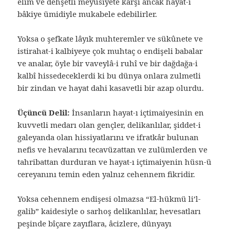
elîm ve dehşetli meyusiyete karşı ancak hayat-ı
bâkiye ümidiyle mukabele edebilirler.
Yoksa o şefkate lâyık muhteremler ve sükûnete ve
istirahat-i kalbiyeye çok muhtaç o endişeli babalar
ve analar, öyle bir vaveylâ-i ruhî ve bir dağdağa-i
kalbî hissedeceklerdi ki bu dünya onlara zulmetli
bir zindan ve hayat dahi kasavetli bir azap olurdu.
Üçüncü Delil:
İnsanların hayat-ı içtimaiyesinin en
kuvvetli medarı olan gençler, delikanlılar, şiddet-i
galeyanda olan hissiyatlarını ve ifratkâr bulunan
nefis ve hevalarını tecavüzattan ve zulümlerden ve
tahribattan durduran ve hayat-ı içtimaiyenin hüsn-ü
cereyanını temin eden yalnız cehennem fikridir.
Yoksa cehennem endişesi olmazsa “El-hükmü li’l-
galib” kaidesiyle o sarhoş delikanlılar, hevesatları
peşinde bîçare zayıflara, âcizlere, dünyayı