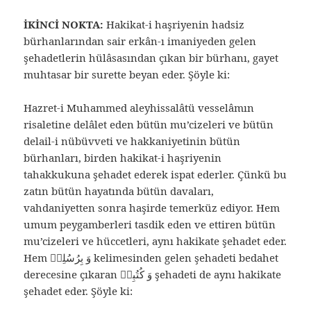
İKİNCİ NOKTA:
Hakikat-i haşriyenin hadsiz
bürhanlarından sair erkân-ı imaniyeden gelen
şehadetlerin hülâsasından çıkan bir bürhanı, gayet
muhtasar bir surette beyan eder. Şöyle ki:
Hazret-i Muhammed aleyhissalâtü vesselâmın
risaletine delâlet eden bütün mu’cizeleri ve bütün
delail-i nübüvveti ve hakkaniyetinin bütün
bürhanları, birden hakikat-i haşriyenin
tahakkukuna şehadet ederek ispat ederler. Çünkü bu
zatın bütün hayatında bütün davaları,
vahdaniyetten sonra haşirde temerküz ediyor. Hem
umum peygamberleri tasdik eden ve ettiren bütün
mu’cizeleri ve hüccetleri, aynı hakikate şehadet eder.
Hem وَ بِرُسُلِهٖ kelimesinden gelen şehadeti bedahet
derecesine çıkaran وَ كُتُبِهٖ şehadeti de aynı hakikate
şehadet eder. Şöyle ki: