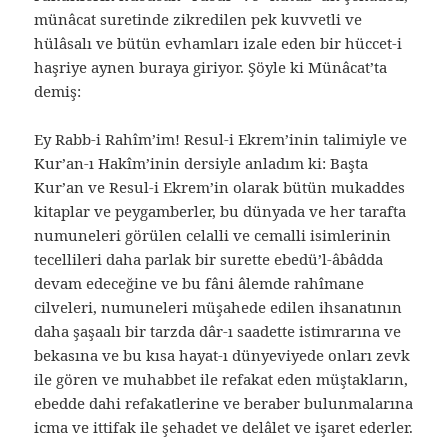
münâcat suretinde zikredilen pek kuvvetli ve
hülâsalı ve bütün evhamları izale eden bir hüccet-i
haşriye aynen buraya giriyor. Şöyle ki Münâcat’ta
demiş:
Ey Rabb-i Rahîm’im! Resul-i Ekrem’inin talimiyle ve
Kur’an-ı Hakîm’inin dersiyle anladım ki: Başta
Kur’an ve Resul-i Ekrem’in olarak bütün mukaddes
kitaplar ve peygamberler, bu dünyada ve her tarafta
numuneleri görülen celalli ve cemalli isimlerinin
tecellileri daha parlak bir surette ebedü’l-âbâdda
devam edeceğine ve bu fâni âlemde rahîmane
cilveleri, numuneleri müşahede edilen ihsanatının
daha şaşaalı bir tarzda dâr-ı saadette istimrarına ve
bekasına ve bu kısa hayat-ı dünyeviyede onları zevk
ile gören ve muhabbet ile refakat eden müştakların,
ebedde dahi refakatlerine ve beraber bulunmalarına
icma ve ittifak ile şehadet ve delâlet ve işaret ederler.