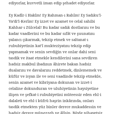
ediyorlar, kuvvetli iman edip şehadet ediyorlar.
Ey Kadîr-i Hakîm! Ey Rahman-ı Rahîm! Ey Sadıku’l-
Va’di’l-Kerîm! Ey izzet ve azamet ve celal sahibi
Kahhar-ı Zülcelal! Bu kadar sadık dostlarını ve bu
kadar vaadlerini ve bu kadar sıfât ve şuunatını
yalancı çıkarmak, tekzip etmek ve saltanat-ı
rububiyetinin kat’î mukteziyatını tekzip edip
yapmamak ve senin sevdiğin ve onlar dahi seni
tasdik ve itaat etmekle kendilerini sana sevdiren
hadsiz makbul ibadının âhirete bakan hadsiz
dualarını ve davalarını reddetmek, dinlememek ve
küfür ve isyan ile ve seni vaadinde tekzip etmekle,
senin azamet ve kibriyana dokunan ve izzet-i
celaline dokunduran ve uluhiyetinin haysiyetine
ilişen ve şefkat-i rububiyetini müteessir eden ehl-i
dalaleti ve ehl-i küfrü haşrin inkârında, onları
tasdik etmekten yüz binler derece mukaddessin ve
hadsiz derece münezzeh ve âlîsin. Böyle nihayetsiz