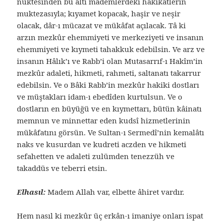
nüktesinden bu altı mademlerdeki hakikatlerin
muktezasıyla; kıyamet kopacak, haşir ve neşir
olacak, dâr-ı mücazat ve mükâfat açılacak. Tâ ki
arzın mezkûr ehemmiyeti ve merkeziyeti ve insanın
ehemmiyeti ve kıymeti tahakkuk edebilsin. Ve arz ve
insanın Hâlık’ı ve Rabb’i olan Mutasarrıf-ı Hakîm’in
mezkûr adaleti, hikmeti, rahmeti, saltanatı takarrur
edebilsin. Ve o Bâki Rabb’in mezkûr hakiki dostları
ve müştakları idam-ı ebedîden kurtulsun. Ve o
dostların en büyüğü ve en kıymettarı, bütün kâinatı
memnun ve minnettar eden kudsî hizmetlerinin
mükâfatını görsün. Ve Sultan-ı Sermedî’nin kemalâtı
naks ve kusurdan ve kudreti aczden ve hikmeti
sefahetten ve adaleti zulümden tenezzüh ve
takaddüs ve teberri etsin.
Elhasıl:
Madem Allah var, elbette âhiret vardır.
Hem nasıl ki mezkûr üç erkân-ı imaniye onları ispat