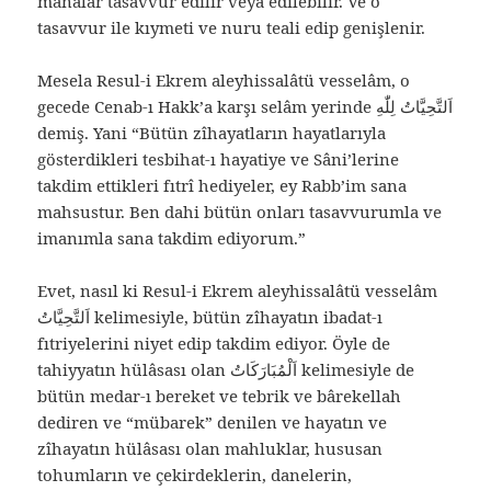
manalar tasavvur edilir veya edilebilir. Ve o
tasavvur ile kıymeti ve nuru teali edip genişlenir.
Mesela Resul-i Ekrem aleyhissalâtü vesselâm, o
gecede Cenab-ı Hakk’a karşı selâm yerinde اَلتَّحِيَّاتُ لِلّٰهِ
demiş. Yani “Bütün zîhayatların hayatlarıyla
gösterdikleri tesbihat-ı hayatiye ve Sâni’lerine
takdim ettikleri fıtrî hediyeler, ey Rabb’im sana
mahsustur. Ben dahi bütün onları tasavvurumla ve
imanımla sana takdim ediyorum.”
Evet, nasıl ki Resul-i Ekrem aleyhissalâtü vesselâm
اَلتَّحِيَّاتُ kelimesiyle, bütün zîhayatın ibadat-ı
fıtriyelerini niyet edip takdim ediyor. Öyle de
tahiyyatın hülâsası olan اَلْمُبَارَكَاتُ kelimesiyle de
bütün medar-ı bereket ve tebrik ve bârekellah
dediren ve “mübarek” denilen ve hayatın ve
zîhayatın hülâsası olan mahluklar, hususan
tohumların ve çekirdeklerin, danelerin,