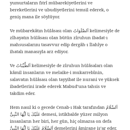
yumurtaların fıtrî mübarekiyetlerini ve
bereketlerini ve ubudiyetlerini temsil ederek, o
geniş mana ile söylüyor.
Ve mübarekâtın hülâsası olan اَلصَّلَوَاتُ kelimesiyle de
zîhayatın hülâsası olan bütün zîruhun ibadat-ı
mahsusalarını tasavvur edip dergâh-ı İlahîye o
ihatalı manasıyla arz ediyor.
Ve اَلطَّيِّبَاتُ kelimesiyle de zîruhun hülâsaları olan
kâmil insanların ve melaike-i mukarrebînin,
salavatın hülâsası olan tayyibat ile nurani ve yüksek
ibadetlerini irade ederek Mabud’una tahsis ve
takdim eder.
Hem nasıl ki o gecede Cenab-ı Hak tarafından اَلسَّلَامُ
عَلَيْكَ يَا اَيُّهَا النَّبِىُّ demesi, istikbalde yüzer milyon
insanların her biri, her gün, hiç olmazsa on defa
اَلسَّلَامُ عَلَيْكَ يَا اَيُّهَا النَّبِىُّ demelerini âmirane iş’ar eder.