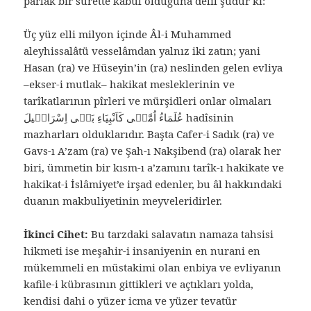
parlak bir surette kabul olduğuna delil şudur ki:
Üç yüz elli milyon içinde Âl-i Muhammed
aleyhissalâtü vesselâmdan yalnız iki zatın; yani
Hasan (ra) ve Hüseyin’in (ra) neslinden gelen evliya
–ekser-i mutlak– hakikat mesleklerinin ve
tarîkatlarının pîrleri ve mürşidleri onlar olmaları
عُلَمَاءُ اُمَّتٖى كَاَنْبِيَاءِ بَنٖى اِسْرَائٖيلَ hadîsinin
mazharları olduklarıdır. Başta Cafer-i Sadık (ra) ve
Gavs-ı A’zam (ra) ve Şah-ı Nakşibend (ra) olarak her
biri, ümmetin bir kısm-ı a’zamını tarîk-ı hakikate ve
hakikat-i İslâmiyet’e irşad edenler, bu âl hakkındaki
duanın makbuliyetinin meyveleridirler.
İkinci Cihet:
Bu tarzdaki salavatın namaza tahsisi
hikmeti ise meşahir-i insaniyenin en nurani en
mükemmeli en müstakimi olan enbiya ve evliyanın
kafile-i kübrasının gittikleri ve açtıkları yolda,
kendisi dahi o yüzer icma ve yüzer tevatür