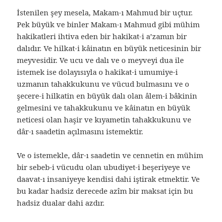
İstenilen şey mesela, Makam-ı Mahmud bir uçtur.
Pek büyük ve binler Makam-ı Mahmud gibi mühim
hakikatleri ihtiva eden bir hakikat-i a’zamın bir
dalıdır. Ve hilkat-i kâinatın en büyük neticesinin bir
meyvesidir. Ve ucu ve dalı ve o meyveyi dua ile
istemek ise dolayısıyla o hakikat-i umumiye-i
uzmanın tahakkukunu ve vücud bulmasını ve o
şecere-i hilkatin en büyük dalı olan âlem-i bâkinin
gelmesini ve tahakkukunu ve kâinatın en büyük
neticesi olan haşir ve kıyametin tahakkukunu ve
dâr-ı saadetin açılmasını istemektir.
Ve o istemekle, dâr-ı saadetin ve cennetin en mühim
bir sebeb-i vücudu olan ubudiyet-i beşeriyeye ve
daavat-ı insaniyeye kendisi dahi iştirak etmektir. Ve
bu kadar hadsiz derecede azîm bir maksat için bu
hadsiz dualar dahi azdır.