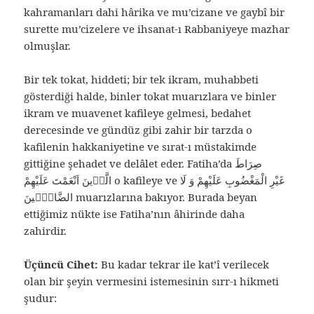
kahramanları dahi hârika ve mu’cizane ve gaybî bir
surette mu’cizelere ve ihsanat-ı Rabbaniyeye mazhar
olmuşlar.
Bir tek tokat, hiddeti; bir tek ikram, muhabbeti
gösterdiği halde, binler tokat muarızlara ve binler
ikram ve muavenet kafileye gelmesi, bedahet
derecesinde ve gündüz gibi zahir bir tarzda o
kafilenin hakkaniyetine ve sırat-ı müstakimde
gittiğine şehadet ve delâlet eder. Fatiha’da صِرَاطَ
الَّذٖينَ اَنْعَمْتَ عَلَيْهِمْ o kafileye ve غَيْرِ الْمَغْضُوبِ عَلَيْهِمْ وَ لَا
الضَّالّٖينَ muarızlarına bakıyor. Burada beyan
ettiğimiz nükte ise Fatiha’nın âhirinde daha
zahirdir.
Üçüncü Cihet:
Bu kadar tekrar ile kat’î verilecek
olan bir şeyin vermesini istemesinin sırr-ı hikmeti
şudur: