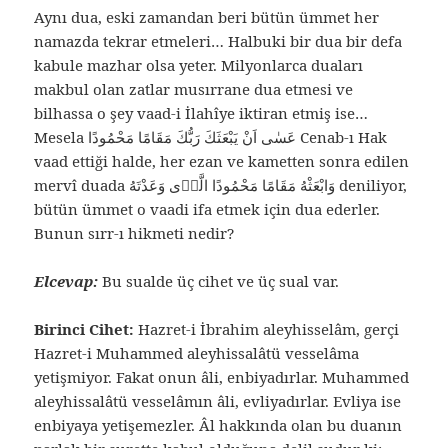
Aynı dua, eski zamandan beri bütün ümmet her
namazda tekrar etmeleri… Halbuki bir dua bir defa
kabule mazhar olsa yeter. Milyonlarca duaları
makbul olan zatlar musırrane dua etmesi ve
bilhassa o şey vaad-i İlahîye iktiran etmiş ise…
Mesela عَسٰى اَنْ يَبْعَثَكَ رَبُّكَ مَقَامًا مَحْمُودًا Cenab-ı Hak
vaad ettiği halde, her ezan ve kametten sonra edilen
mervî duada وَابْعَثْهُ مَقَامًا مَحْمُودًا الَّذٖى وَعَدْتَهُ deniliyor,
bütün ümmet o vaadi ifa etmek için dua ederler.
Bunun sırr-ı hikmeti nedir?
Elcevap:
Bu sualde üç cihet ve üç sual var.
Birinci Cihet:
Hazret-i İbrahim aleyhisselâm, gerçi
Hazret-i Muhammed aleyhissalâtü vesselâma
yetişmiyor. Fakat onun âli, enbiyadırlar. Muhammed
aleyhissalâtü vesselâmın âli, evliyadırlar. Evliya ise
enbiyaya yetişemezler. Âl hakkında olan bu duanın