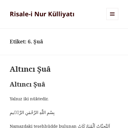
Risale-i Nur Külliyatı
MENÜ
VE
BILEŞENLER
Etiket:
6. Şuâ
Altıncı Şuâ
Altıncı Şuâ
Yalnız iki nüktedir.
بِسْمِ اللّٰهِ الرَّحْمٰنِ الرَّحٖيمِ
Namazdaki teşehhüdde bulunan اَلتَّحِيَّاتُ اَلْمُبَارَكَاتُ