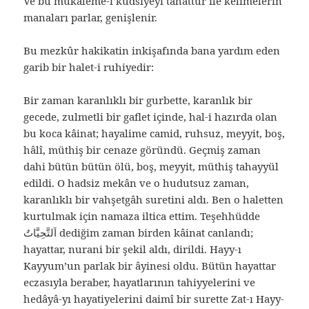
Ve bu mükâleme-i kudsiyeyi tahattur ile kelimelerin
manaları parlar, genişlenir.
Bu mezkûr hakikatin inkişafında bana yardım eden
garib bir halet-i ruhiyedir:
Bir zaman karanlıklı bir gurbette, karanlık bir
gecede, zulmetli bir gaflet içinde, hal-i hazırda olan
bu koca kâinat; hayalime camid, ruhsuz, meyyit, boş,
hâlî, müthiş bir cenaze göründü. Geçmiş zaman
dahi bütün bütün ölü, boş, meyyit, müthiş tahayyül
edildi. O hadsiz mekân ve o hudutsuz zaman,
karanlıklı bir vahşetgâh suretini aldı. Ben o haletten
kurtulmak için namaza iltica ettim. Teşehhüdde
اَلتَّحِيَّاتُ dediğim zaman birden kâinat canlandı;
hayattar, nurani bir şekil aldı, dirildi. Hayy-ı
Kayyum’un parlak bir âyinesi oldu. Bütün hayattar
eczasıyla beraber, hayatlarının tahiyyelerini ve
hedâyâ-yı hayatiyelerini daimî bir surette Zat-ı Hayy-