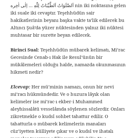
اَلصَّلَوَاتُ اَلطَّيِّبَاتُ لِلّٰهِ … اِلٰى اٰخِره nin iki noktasına gelen
iki suale iki cevaptır. Teşehhüdün sair
hakikatlerinin beyanı başka vakte ta’lik edilerek bu
Altıncı Şuâ’da yüzer nüktesinden yalnız iki nüktesi
muhtasar bir surette beyan edilecek.
Birinci Sual:
Teşehhüdün mübarek kelimatı, Mi’rac
Gecesinde Cenab-ı Hak ile Resul’ünün bir
mükâlemeleri olduğu halde, namazda okunmasının
hikmeti nedir?
Elcevap:
Her mü’minin namazı, onun bir nevi
mi’racı hükmündedir. Ve o huzura lâyık olan
kelimeler ise mi’rac-ı ekber-i Muhammed
aleyhissalâtü vesselâmda söylenen sözlerdir. Onları
zikretmekle o kudsî sohbet tahattur edilir. O
tahatturla o mübarek kelimelerin manaları
cüz’iyetten külliyete çıkar ve o kudsî ve ihatalı