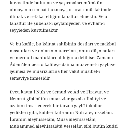
kuvvetinde bulunan ve şaşırmaları mümkün
olmayan o cemaat-i uzmaya, o sırat-ı müstakimde
iltihak ve refakat ettiğini tahattur etmektir. Ve o
tahattur ile şübehat-ı şeytaniyeden ve evham-ı
seyyieden kurtulmaktır.
Ve bu kafile, bu kâinat sahibinin dostları ve makbul
masnuları ve onların muarızları, onun düşmanları
ve merdud mahlukları olduğuna delil ise: Zaman-ı
Âdem’den beri o kafileye daima muavenet-i gaybiye
gelmesi ve muarızlarına her vakit musibet-i
semaviye inmesidir.
Evet, kavm-i Nuh ve Semud ve Âd ve Firavun ve
Nemrut gibi bütün muarızlar gazab-ı İlahîyi ve
azabını ihsas edecek bir tarzda gaybî tokatlar
yedikleri gibi; kafile-i kübranın Nuh aleyhisselâm,
İbrahim aleyhisselâm, Musa aleyhisselâm,
Muhammed aleyhissalâtü vesselâm gibi bütün kudsî