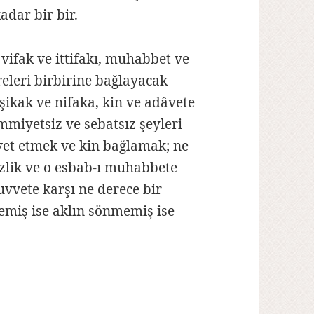
adar bir bir.
 vifak ve ittifakı, muhabbet ve
üreleri birbirine bağlayacak
şikak ve nifaka, kin ve adâvete
mmiyetsiz ve sebatsız şeyleri
vet etmek ve kin bağlamak; ne
izlik ve o esbab-ı muhabbete
uvvete karşı ne derece bir
emiş ise aklın sönmemiş ise