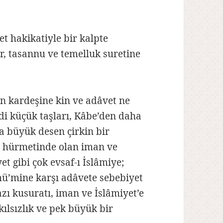
et hakikatiyle bir kalpte
, tasannu ve temelluk suretine
n kardeşine kin ve adâvet ne
di küçük taşları, Kâbe’den daha
a büyük desen çirkin bir
be hürmetinde olan iman ve
t gibi çok evsaf-ı İslâmiye;
 mü’mine karşı adâvete sebebiyet
zı kusuratı, iman ve İslâmiyet’e
kılsızlık ve pek büyük bir