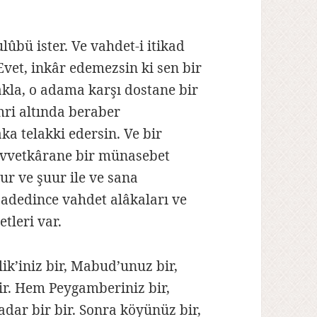
!
ulûbü ister. Ve vahdet-i itikad
 Evet, inkâr edemezsin ki sen bir
la, o adama karşı dostane bir
ri altında beraber
a telakki edersin. Ve bir
vvetkârane bir münasebet
ur ve şuur ile ve sana
e adedince vahdet alâkaları ve
tleri var.
lik’iniz bir, Mabud’unuz bir,
 bir. Hem Peygamberiniz bir,
 kadar bir bir. Sonra köyünüz bir,