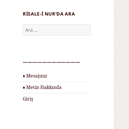
RISALE-I NUR’DA ARA
Arama:
————————————
♦ Mesajınız
♦ Metin Hakkında
Giriş