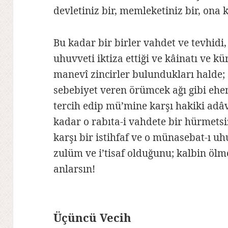
devletiniz bir, memleketiniz bir, ona k
Bu kadar bir birler vahdet ve tevhidi,
uhuvveti iktiza ettiği ve kâinatı ve k
manevî zincirler bulundukları halde; 
sebebiyet veren örümcek ağı gibi ehe
tercih edip mü’mine karşı hakiki adâ
kadar o rabıta-i vahdete bir hürmets
karşı bir istihfaf ve o münasebat-ı uh
zulüm ve i’tisaf olduğunu; kalbin ölm
anlarsın!
Üçüncü Vecih