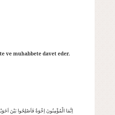
ete ve muhabbete davet eder.
اِنَّمَا الْمُؤْمِنُونَ اِخْوَةٌ فَاَصْلِحُوا بَيْنَ اَخَ