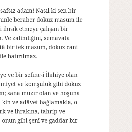
afsız adam! Nasıl ki sen bir
ninle beraber dokuz masum ile
i ihrak etmeye çalışan bir
n. Ve zalimliğini, semavata
ttâ bir tek masum, dokuz cani
tle batırılmaz.
e ve bir sefine-i İlahiye olan
âmiyet ve komşuluk gibi dokuz
ken; sana muzır olan ve hoşuna
a kin ve adâvet bağlamakla, o
k ve ihrakına, tahrip ve
onun gibi şenî ve gaddar bir