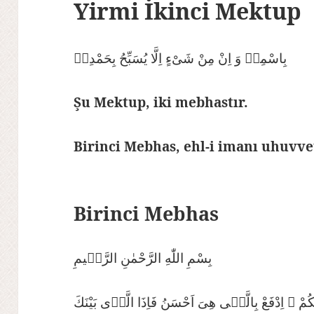
Yirmi İkinci Mektup
بِاسْمِهٖ وَ اِنْ مِنْ شَىْءٍ اِلَّا يُسَبِّحُ بِحَمْدِهٖ
Şu Mektup, iki mebhastır.
Birinci Mebhas, ehl-i imanı uhuvv
Birinci Mebhas
بِسْمِ اللّٰهِ الرَّحْمٰنِ الرَّحٖيمِ
وَيْكُمْ ۞ اِدْفَعْ بِالَّتٖى هِىَ اَحْسَنُ فَاِذَا الَّذٖى بَيْنَكَ