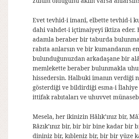
zulüm olduğunu aklın varsa anlarsın
Evet tevhid-i imanî, elbette tevhid-i k
dahi vahdet-i içtimaiyeyi iktiza eder.
adamla beraber bir taburda bulunmak
rabıta anlarsın ve bir kumandanın em
bulunduğunuzdan arkadaşane bir alâk
memlekette beraber bulunmakla uhu
hissedersin. Halbuki imanın verdiği n
gösterdiği ve bildirdiği esma-i İlahiy
ittifak rabıtaları ve uhuvvet münasebe
Mesela, her ikinizin Hâlık’ınız bir, Mâ
Râzık’ınız bir, bir bir bine kadar bir
dininiz bir, kıbleniz bir, bir bir yüze