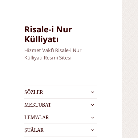
Risale-i Nur
Külliyatı
Hizmet Vakfı Risale-i Nur
Külliyatı Resmi Sitesi
alt
SÖZLER
menüyü
alt
genişlet
MEKTUBAT
menüyü
alt
genişlet
LEM’ALAR
menüyü
alt
genişlet
ŞUÂLAR
menüyü