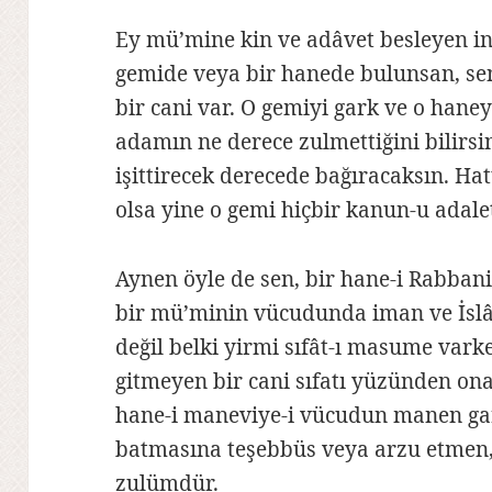
Ey mü’mine kin ve adâvet besleyen ins
gemide veya bir hanede bulunsan, se
bir cani var. O gemiyi gark ve o haney
adamın ne derece zulmettiğini bilirsi
işittirecek derecede bağıracaksın. Ha
olsa yine o gemi hiçbir kanun-u adale
Aynen öyle de sen, bir hane-i Rabbaniy
bir mü’minin vücudunda iman ve İsl
değil belki yirmi sıfât-ı masume var
gitmeyen bir cani sıfatı yüzünden on
hane-i maneviye-i vücudun manen gar
batmasına teşebbüs veya arzu etmen, 
zulümdür.