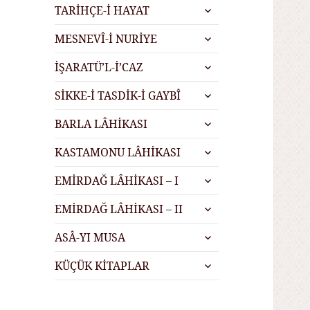
alt
genişlet
TARİHÇE-İ HAYAT
menüyü
alt
genişlet
MESNEVÎ-İ NURİYE
menüyü
alt
genişlet
İŞARATÜ’L-İ’CAZ
menüyü
alt
genişlet
SİKKE-İ TASDİK-İ GAYBÎ
menüyü
alt
genişlet
BARLA LÂHİKASI
menüyü
alt
genişlet
KASTAMONU LÂHİKASI
menüyü
alt
genişlet
EMİRDAĞ LÂHİKASI – I
menüyü
alt
genişlet
EMİRDAĞ LÂHİKASI – II
menüyü
alt
genişlet
ASÂ-YI MUSA
menüyü
alt
genişlet
KÜÇÜK KİTAPLAR
menüyü
genişlet