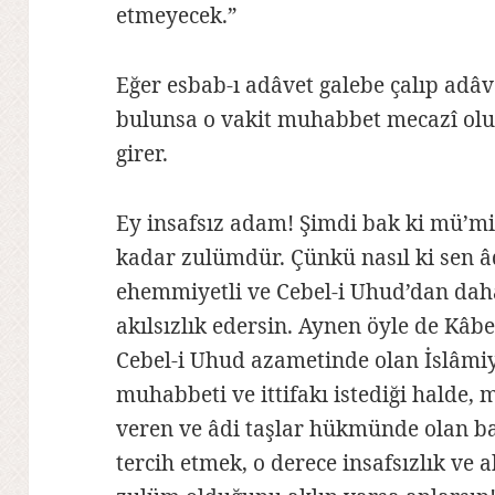
etmeyecek.”
Eğer esbab-ı adâvet galebe çalıp adâv
bulunsa o vakit muhabbet mecazî olur
girer.
Ey insafsız adam! Şimdi bak ki mü’mi
kadar zulümdür. Çünkü nasıl ki sen â
ehemmiyetli ve Cebel-i Uhud’dan dah
akılsızlık edersin. Aynen öyle de Kâ
Cebel-i Uhud azametinde olan İslâmiye
muhabbeti ve ittifakı istediği halde,
veren ve âdi taşlar hükmünde olan ba
tercih etmek, o derece insafsızlık ve a