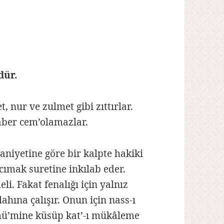
dür.
nur ve zulmet gibi zıttırlar.
raber cem’olamazlar.
niyetine göre bir kalpte hakiki
cımak suretine inkılab eder.
i. Fakat fenalığı için yalnız
lahına çalışır. Onun için nass-ı
 mü’mine küsüp kat’-ı mükâleme