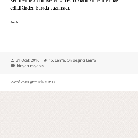
kendilerine ait fihristeleri o mecmuaların âhirlerine ilhak
edildiğinden burada yazılmadı.
***
Yayın
Etiketler
31 Ocak 2016
15. Lem’a
,
On Beşinci Lem’a
tarihi
On Beşinci Lem’a için
bir yorum yapın
WordPress gururla sunar